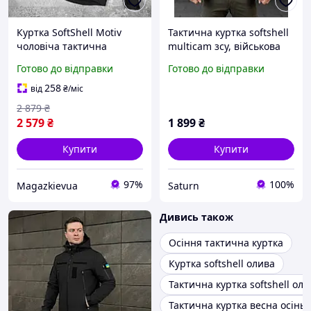
Куртка SoftShell Motiv
Тактична куртка softshell
чоловіча тактична
multicam зсу, військова
весняна осіння з
водовідштовхувальна
Готово до відправки
Готово до відправки
капюшоном Софт Шелл
куртка весняна на флісі
на флісі чорна
мультикам
258
від
₴
/міс
2 879
₴
2 579
₴
1 899
₴
Купити
Купити
97%
100%
Magazkievua
Saturn
Дивись також
Осіння тактична куртка
Куртка softshell олива
Тактична куртка softshell оли
Тактична куртка весна осінь