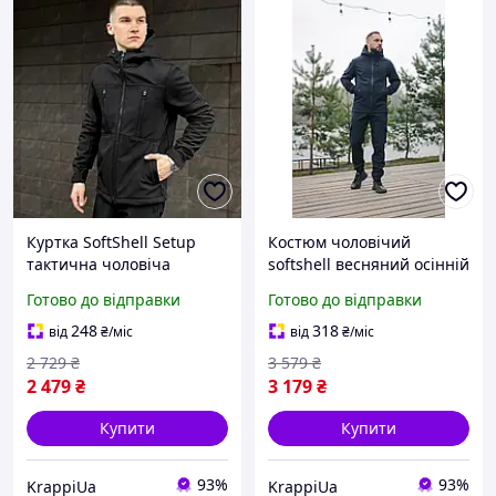
Куртка SoftShell Setup
Костюм чоловічий
тактична чоловіча
softshell весняний осінній
весняна осіння на флісі
куртка штани на флісі
Готово до відправки
Готово до відправки
Софт Шелл тепла чорна
тактичний синій
248
318
від
₴
/міс
від
₴
/міс
2 729
₴
3 579
₴
2 479
₴
3 179
₴
Купити
Купити
93%
93%
KrappiUa
KrappiUa