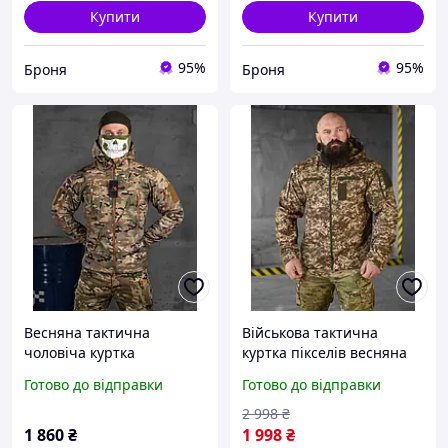
Купити
Купити
95%
95%
Броня
Броня
Весняна тактична
Військова тактична
чоловіча куртка
куртка пікселів весняна
мультикам софтшел на
softshell, Армейська
Готово до відправки
Готово до відправки
тонкому флісі військова
непромокальна куртка
водовідштовхувальна
піксель осіння tdprbl
2 998
₴
куртка ссу fur try oll
1 860
₴
1 998
₴