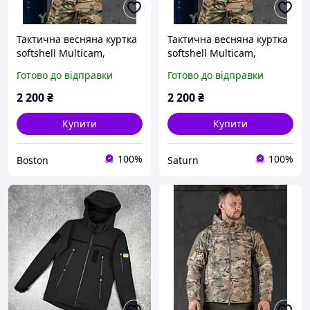
Тактична весняна куртка
Тактична весняна куртка
softshell Multicam,
softshell Multicam,
військова куртка
військова куртка
Готово до відправки
Готово до відправки
софтшелл на флісі,
софтшелл на флісі,
армійська куртка
армійська куртка
2 200
₴
2 200
₴
мультикам fur try oll
мультикам viy skk tor
Купити
Купити
100%
100%
Boston
Saturn