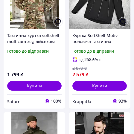
Тактична куртка softshell
Куртка SoftShell Motiv
multicam зсу, військова
чоловіча тактична
водовідштовхувальна
весняна осіння з
Готово до відправки
Готово до відправки
куртка весняна на флісі
капюшоном Софт Шелл
мультикам зсу
на флісі чорна
258
від
₴
/міс
2 879
₴
1 799
₴
2 579
₴
Купити
Купити
100%
93%
Saturn
KrappiUa