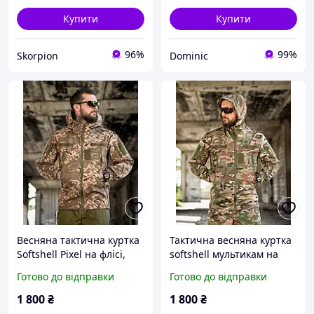
Купити
Купити
96%
99%
Skorpion
Dominic
Весняна тактична куртка
Тактична весняна куртка
Softshell Pixel на флісі,
softshell мультикам на
військова куртка
флісі, військова куртка
Готово до відправки
Готово до відправки
софтшелл піксель
софтшел multicam не
вологостійка армійська
промокає ссу
1 800
₴
1 800
₴