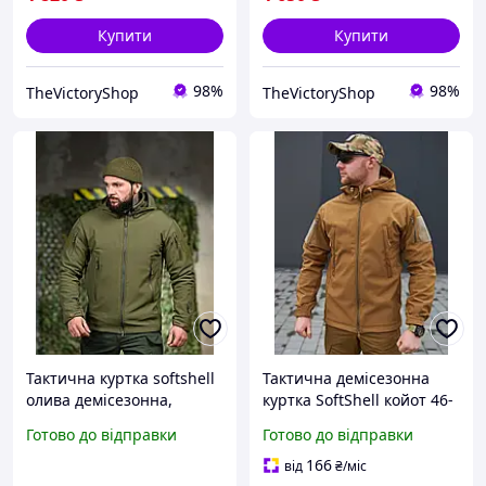
Купити
Купити
98%
98%
TheVictoryShop
TheVictoryShop
Тактична куртка softshell
Тактична демісезонна
олива демісезонна,
куртка SoftShell койот 46-
весняна чоловіча куртка
60р, чоловіча військова
Готово до відправки
Готово до відправки
олива софтшел XL uterhi
вітрозахисна куртка
софтшел, куртка весняна
166
від
₴
/міс