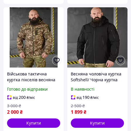
Військова тактична
Весняна чоловіча куртка
куртка пікселів весняна
Softshell/ Чорна куртка
softshell, Армейська
вітровка з капюшоном/
Готово до відправки
В наявності
непромокальна куртка
Тактична демісезонна
піксель осіння nikiwe
куртка/ Водонепроникна
200
190
від
₴
/міс
від
₴
/міс
куртка
3 000
₴
2 500
₴
2 000
₴
1 899
₴
Купити
Купити