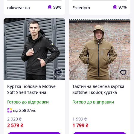
99%
97%
nikiwear.ua
Freedom
Куртка чоловіча Motive
Тактична весняна куртка
Soft Shell тактична
Softshell койот,куртка
весняна осіння на флісі з
койот весна
Готово до відправки
Готово до відправки
капюшоном чорна
літо,військова чоловіча
куртка койот,куртка койот
258
від
₴
/міс
зсу,пісочна куртка зс
2 929
₴
1 999
₴
2 579
₴
1 799
₴