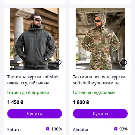
Тактична куртка softshell
Тактична весняна куртка
олива ссу, військова
softshell мультикам на
водовідштовхувальна
флісі, військова куртка
Готово до відправки
Готово до відправки
куртка весняна на флісі
софтшел multicam не
олива ссу
промокає ссу _M1_fd915
1 450
₴
1 800
₴
Купити
Купити
100%
93%
Saturn
Aligator