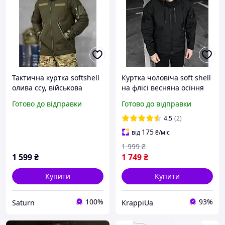
Тактична куртка softshell
Куртка чоловіча soft shell
олива ссу, військова
на флісі весняна осіння
водовідштовхувальна
вітрівка тактична з
Готово до відправки
Готово до відправки
куртка весняна на флісі
липучками чорна
олива ссу
4.5
(2)
175
від
₴
/міс
1 999
₴
1 599
₴
1 749
₴
Купити
Купити
100%
93%
Saturn
KrappiUa