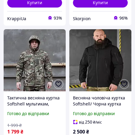
Купити
Купити
93%
96%
KrappiUa
Skorpion
Тактична весняна куртка
Весняна чоловіча куртка
Softshell мультикам,
Softshell/ Чорна куртка
куртка мультикам весна
вітровка з капюшоном/
Готово до відправки
Готово до відправки
літо, військова чоловіча
Тактична демісезонна
куртка мультикам, куртка
куртка/ Водонепроникна
250
від
₴
/міс
1 999
₴
мультикам
куртка
1 799
₴
2 500
₴