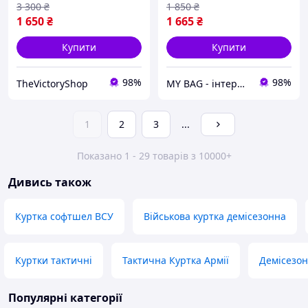
польова для ЗСУ
3 300
₴
1 850
₴
1 650
₴
1 665
₴
Купити
Купити
98%
98%
TheVictoryShop
MY BAG - інтернет магазин сумок, валіз та аксесуарів
1
2
3
...
Показано 1 - 29 товарів з 10000+
Дивись також
Куртка софтшел ВСУ
Військова куртка демісезонна
Куртки тактичні
Тактична Куртка Армії
Демісезон
Популярні категорії