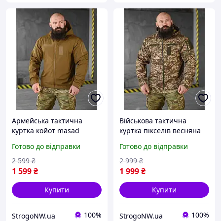
Армейська тактична
Військова тактична
куртка койот masad
куртка пікселів весняна
весняна softshell,
softshell, Армейська
Готово до відправки
Готово до відправки
Військова непромокальна
непромокальна куртка
куртка кольору койот
піксель осіння
2 599
₴
2 999
₴
осінка
1 599
₴
1 999
₴
Купити
Купити
100%
100%
StrogoNW.ua
StrogoNW.ua