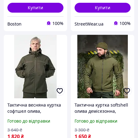
Купити
Купити
100%
100%
Boston
StreetWear.ua
Тактична весняна куртка
Тактична куртка softshell
софтшел олива,
олива демісезонна,
демісезонна чоловіча
весняна чоловіча куртка
Готово до відправки
Готово до відправки
куртка олива Softshell на
олива софтшел XL uterhi
флісі 4XLfilej6tv1
3 640
₴
3 300
₴
1 820
₴
1 650
₴