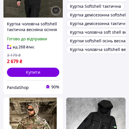
Куртка Softshell тактична
Куртка демісезонна softshell
Куртка демісезонна тактична
Куртка чоловіча softshell
тактична весняна осіння
Куртка чоловіча soft shell ве
до 0°C motiv чорна
Готово до відправки
Куртки softshell осінь весна
вітровка софтшелл
демісезонна
268
від
₴
/міс
Куртка чоловіча softshell вес
3 179
₴
2 679
₴
Купити
90%
PandaShop