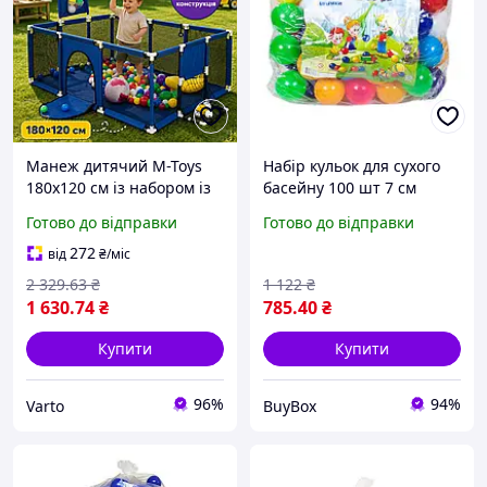
Манеж дитячий M-Toys
Набір кульок для сухого
180х120 см із набором із
басейну 100 шт 7 см
100 куль (17101) | Ігровий
ігровий комплект
Готово до відправки
Готово до відправки
манеж для дітей Манеж-
м'ячиків для дитячого
ігровий майданчик
майданчика в сумці
272
від
₴
/міс
2 329
.63
₴
1 122
₴
1 630
.74
₴
785
.40
₴
Купити
Купити
96%
94%
Varto
BuyBox