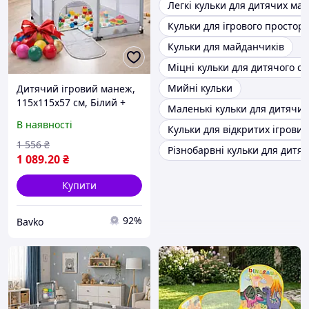
Легкі кульки для дитячих ма
Кульки для ігрового простору
Кульки для майданчиків
Міцні кульки для дитячого са
Мийні кульки
Дитячий ігровий манеж,
115х115х57 см, Білий +
Маленькі кульки для дитячи
10шт Набір кульок 8 см /
В наявності
Кульки для відкритих ігрови
Манеж-ігровий
майданчик / Складний
1 556
₴
Різнобарвні кульки для дитя
манеж для дітей
1 089
.20
₴
Купити
92%
Bavko