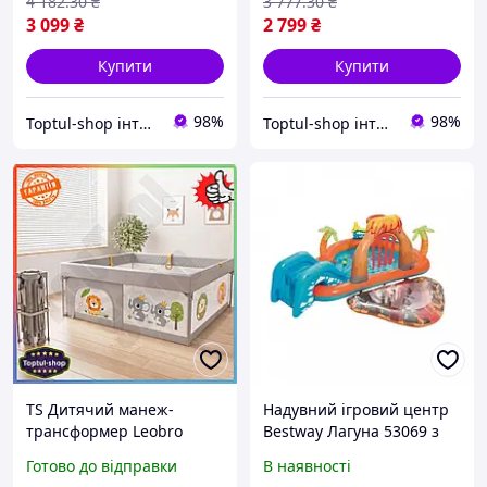
4 182
.30
₴
3 777
.30
₴
3 099
₴
2 799
₴
Купити
Купити
98%
98%
Toptul-shop інтернет магазин
Toptul-shop інтернет магазин
TS Дитячий манеж-
Надувний ігровий центр
трансформер Leobro
Bestway Лагуна 53069 з
Король лісу Extra Line
гіркою та кульками,
Готово до відправки
В наявності
150х150 см Ігровий
дитячий ігровий