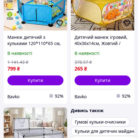
Манеж дитячий з
Дитячий манеж ігровий,
кульками 120*110*65 см,
40х36х14см, Жовтий /
2,2 кг, 79005, Синій /
Дитячий сухий басейн
В наявності
В наявності
Манеж майданчик для
для кульок / Манеж для
дітей / Ігровий манеж
дітей / Манеж-ігровий
1 141
.43
₴
378
.57
₴
майданчик
799
₴
265
₴
Купити
Купити
92%
92%
Bavko
Bavko
Дивись також
Гумові кульки-очисники
Кульки для дитячих майданч