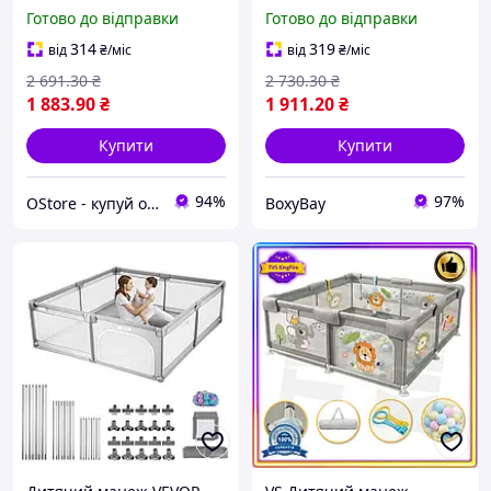
розвиваючий центр з
розвиваючий центр з
Готово до відправки
Готово до відправки
кульками ігровий
кульками килимок для
майданчик для малюків
немовлят ігровий
314
319
від
₴
/міс
від
₴
/міс
2 691
.30
₴
2 730
.30
₴
1 883
.90
₴
1 911
.20
₴
Купити
Купити
94%
97%
OStore - купуй онлайн!
BoxyBay