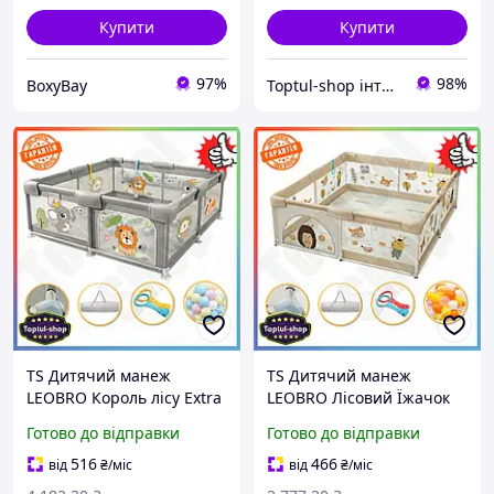
Купити
Купити
97%
98%
BoxyBay
Toptul-shop інтернет магазин
TS Дитячий манеж
TS Дитячий манеж
LEOBRO Король лісу Extra
LEOBRO Лісовий Їжачок
Line 180х200 см Ігровий
Extra Line 150х180 см
Готово до відправки
Готово до відправки
майданчик для дітей з
Ігровий майданчик для
кульками та кільцями для
дітей з кульками та
516
466
від
₴
/міс
від
₴
/міс
SHT55_Q
кільцями SHT55_Q