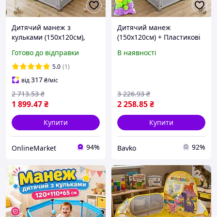
Дитячий манеж з
Дитячий манеж
кульками (150х120см),
(150х120см) + Пластикові
Сірий / Ігровий манеж
кульки 100 шт, Maximus
Готово до відправки
В наявності
для дітей / Манеж
5508 / Ігровий манеж для
ігровий майданчик
дітей / Манеж ігровий
5.0
(1)
майданчик
317
від
₴
/міс
2 713
.53
₴
3 226
.93
₴
1 899
.47
₴
2 258
.85
₴
Купити
Купити
94%
92%
OnlineMarket
Bavko