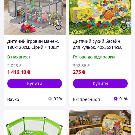
Дитячий ігровий манеж,
Дитячий сухий басейн
180х120см, Сірий + 10шт
для кульок, 40х36х14см,
Набір кульок / Манеж для
Жовтий / Манеж для
В наявності
Готово до відправки
дітей / Манеж-ігровий
дітей / Манеж-ігровий
майданчик / Складний
майданчик / Дитячий
2 023
₴
392
.86
₴
манеж
манеж ігровий
1 416
.10
₴
275
₴
Купити
Купити
92%
91%
Bavko
Експрес-шоп