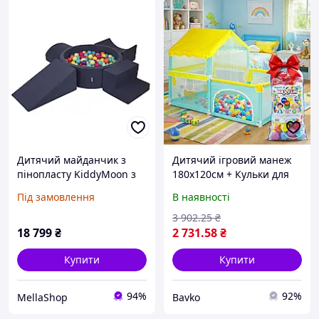
Дитячий майданчик з
Дитячий ігровий манеж
пінопласту KiddyMoon з
180х120см + Кульки для
круглим лотком для
басейну 100 шт, Maximus
Під замовлення
В наявності
кульок (200 кульок) дитячі
5508 / Манеж-намет /
лотки для кульок, з
Манеж для дітей /
3 902
.25
₴
перешкодами,
Ігровий майданчик
18 799
₴
2 731
.58
₴
Купити
Купити
94%
92%
MellaShop
Bavko