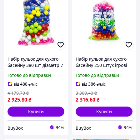
Набір кульок для сухого
Набір кульок для сухого
басейну 380 шт діаметр 7
басейну 250 штук ігрові
см кульки в сітці ігрові
мʼячики для дитячого
Готово до відправки
Готово до відправки
кульки для дитячого
майданчика кульки в сітці
майданчика
для ігор
488
386
від
₴
/міс
від
₴
/міс
4 179
.70
₴
3 309
.40
₴
2 925
.80
₴
2 316
.60
₴
Купити
Купити
94%
94%
BuyBox
BuyBox