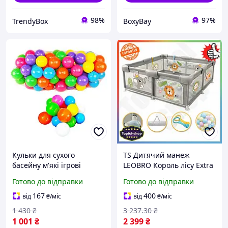
98%
97%
TrendyBox
BoxyBay
Кульки для сухого
TS Дитячий манеж
басейну м'які ігрові
LEOBRO Король лісу Extra
м'ячики для дітей набір
Line 120х120 см Ігровий
Готово до відправки
Готово до відправки
кольорових кульок для
майданчик для малюків з
дитячого майданчика 100
кульками та кільцями
167
400
від
₴
/міс
від
₴
/міс
SHT55_Q
1 430
₴
3 237
.30
₴
1 001
₴
2 399
₴