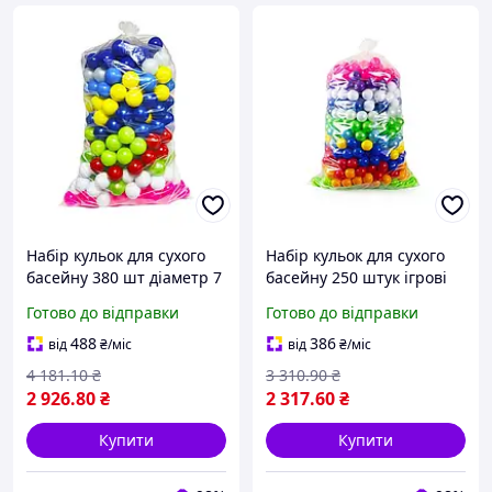
Набір кульок для сухого
Набір кульок для сухого
басейну 380 шт діаметр 7
басейну 250 штук ігрові
см кульки в сітці ігрові
мʼячики для дитячого
Готово до відправки
Готово до відправки
кульки для дитячого
майданчика кульки в сітці
майданчика box2
для ігор box2
488
386
від
₴
/міс
від
₴
/міс
4 181
.10
₴
3 310
.90
₴
2 926
.80
₴
2 317
.60
₴
Купити
Купити