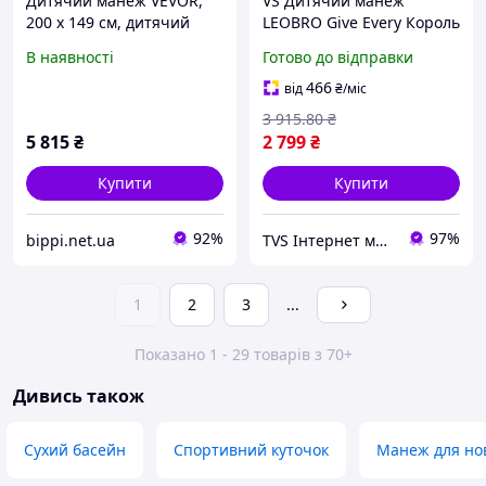
Дитячий манеж VEVOR,
VS Дитячий манеж
200 x 149 см, дитячий
LEOBRO Give Every Король
майданчик, огорожа для
лісу ігровий майданчик
В наявності
Готово до відправки
використання всередині
для дітей з кульками та
та зовні приміщень, 50
кільцями для розвитку м
466
від
₴
/міс
кульок для
32T8_V1
3 915
.80
₴
5 815
₴
2 799
₴
Купити
Купити
92%
97%
bippi.net.ua
TVS Інтернет магазин
1
2
3
...
Показано 1 - 29 товарів з 70+
Дивись також
Сухий басейн
Спортивний куточок
Манеж для но