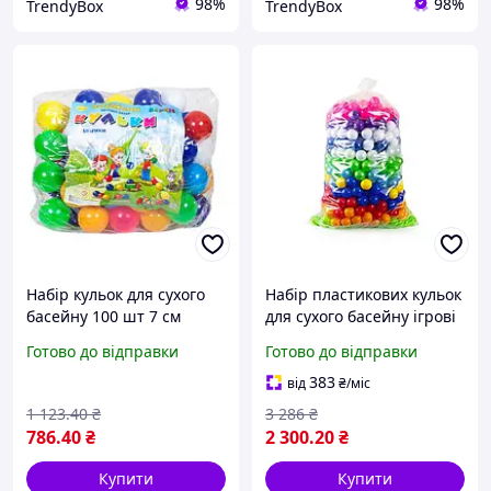
98%
98%
TrendyBox
TrendyBox
Набір кульок для сухого
Набір пластикових кульок
басейну 100 шт 7 см
для сухого басейну ігрові
ігровий комплект
кульки для дитячого
Готово до відправки
Готово до відправки
м'ячиків для дитячого
майданчика мʼячики для
майданчика в сумці box2
ігор 250 штук
383
від
₴
/міс
1 123
.40
₴
3 286
₴
786
.40
₴
2 300
.20
₴
Купити
Купити