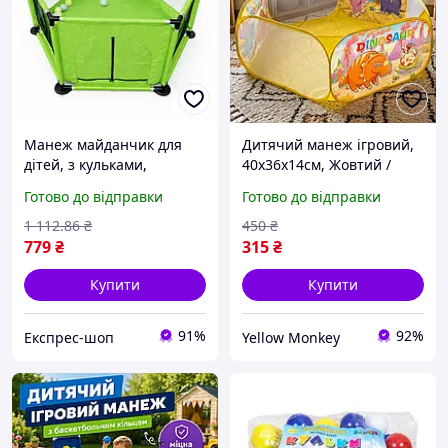
Манеж майданчик для
Дитячий манеж ігровий,
дітей, з кульками,
40х36х14см, Жовтий /
120*110*65 см, 2,2 кг,
Дитячий сухий басейн
Готово до відправки
Готово до відправки
79005, Салатовий /
для кульок / Манеж для
Ігровий манеж / Манеж
дітей / Манеж-ігровий
1 112
.86
₴
450
₴
дитячий
майданчик
779
₴
315
₴
Купити
Купити
91%
92%
Експрес-шоп
Yellow Monkey