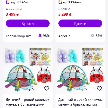
майданчик для дітей з
майданчик для дітей,
583
330
від
₴
/міс
від
₴
/міс
кульками для SHT55_Q
водний басейн міцний
4 722
.30
₴
6 598
₴
для
3 499
₴
3 299
₴
Купити
Купити
98%
85%
Toptul-shop інтернет магазин
AgroUp
Дитячий ігровий килимок
Дитячий ігровий килимок
манеж з брязкальцями
манеж з брязкальцями