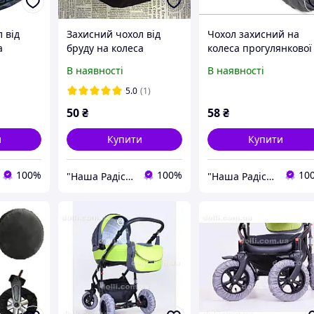
 від
Захисний чохол від
Чохол захисний на
а
бруду на колеса
колеса прогулянкової
коляски або
коляски "Беретик"
В наявності
В наявності
ащівка.
велосипеда. Діаметр
діаметр 15см.
 до 35
колеса до 35 см.
Плащівка. 1 чохол.
5.0
(1)
хол.
Спанбонд. 1 штука.
50
₴
58
₴
и
Купити
Купити
100%
100%
10
"Наша Радість" Інтернет-магазин
"Наша Радість" Інтернет-магазин