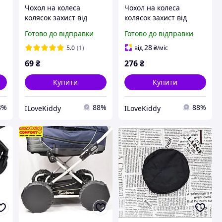
Чохол на колеса
Чохол на колеса
колясок захист від
колясок захист від
15
бруду ChizeQuar (16 -18
бруду ChizeQuar (12 -15
Готово до відправки
Готово до відправки
см)
см) комплект 4 шт
28
5.0
(1)
від
₴
/міс
69
₴
276
₴
Купити
Купити
8%
88%
88%
ILoveKiddy
ILoveKiddy