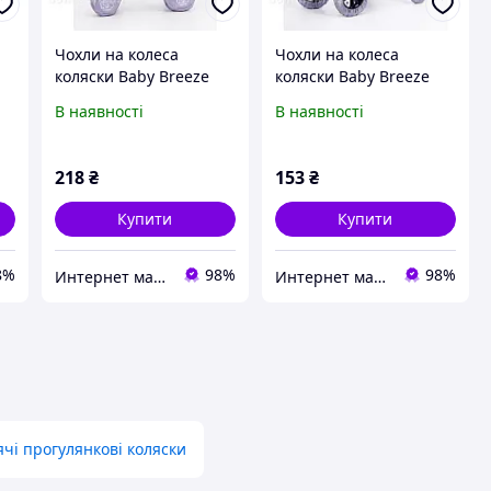
Чохли на колеса
Чохли на колеса
коляски Baby Breeze
коляски Baby Breeze
0338
0339
В наявності
В наявності
218
₴
153
₴
Купити
Купити
8%
98%
98%
Интернет магазин Dolli
Интернет магазин Dolli
ячі прогулянкові коляски