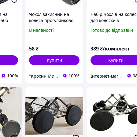
л на
Чохол захисний на
Набір чохлів на колес
 або
колеса прогулянкової
для коляски з
ащівка
коляски "Беретик"
передніми
В наявності
Готово до відправки
діаметр 15см.
поворотними
Плащівка.
універсальні 4шт
діаметром 16-18см і 2
58
₴
389
₴/комплект
25см
и
Купити
Купити
100%
100%
9
"Крохин Мир" інтернет-магазин дитячих товарів ФОП Пісоцька Є.О.
Інтернет-магазин зі складу в Одесі - УкрГосСклад