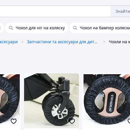
Знайти
с
Чохол для ніг на коляску
Чохол на бампер коляск
аксесуари
Запчастини та аксесуари для дитячих колясок
Чохли на 