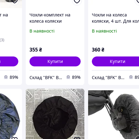
т на
Чохли-комплект на
Чохли на колеса
колеса коляски
коляски, 4 шт. Для кол
 см. і
діаметром 30-35 см.
діаметром 30-35 см.
В наявності
В наявності
а)
-4шт. (Дюма)
(ЗМ)
(3)
355
₴
360
₴
и
Купити
Купити
89%
89%
8
Склад "BFK" BEST-FOR-KIDS.
Склад "BFK" BEST-FOR-KIDS.