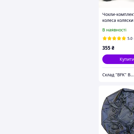
Чохли-комплек
колеса коляски
діаметром 20-25
В наявності
30-35 см. (Дюм
5.0
355
₴
Купит
Склад "BFK" BEST-FOR-KIDS.