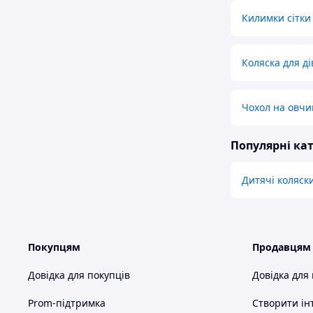
Килимки сітки
Коляска для д
Чохол на овчин
Популярні кат
Дитячі коляск
Покупцям
Продавцям
Довідка для покупців
Довідка для
Prom-підтримка
Створити ін