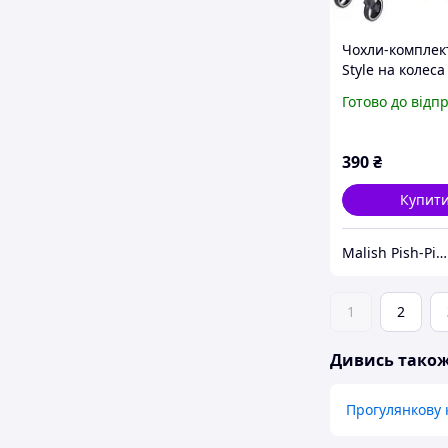
Чохли-комплек
Style на колеса
прогулянкової 
Готово до відп
діаметром 15-1
22-25 см
390
₴
Купит
Malish Pish-Pish
1
2
Дивись тако
Прогулянкову 