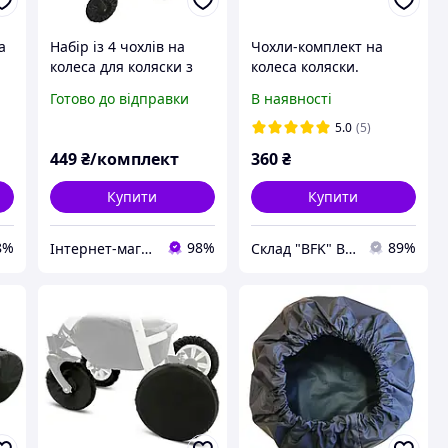
а
Набір із 4 чохлів на
Чохли-комплект на
колеса для коляски з
колеса коляски.
передніми
Комплект 4 шт. (ЗМ)
Готово до відправки
В наявності
поворотними та
задніми прямими
5.0
(5)
3-
(всередині спец.
449
₴/комплект
360
₴
просочення) до
Купити
Купити
8%
98%
89%
Інтернет-магазин зі складу в Одесі - УкрГосСклад
Склад "BFK" BEST-FOR-KIDS.