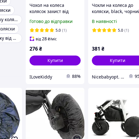
ски
Чохол на колеса
Чохли на колеса до
ляски
колясок захист від
коляски, black, чорни
бруду ChizeQuar (16 -18
4 шт
Чохол на люльку коляски
Готово до відправки
В наявності
см) комплект 4 шт.
коляски
5.0
(1)
5.0
(1)
Чохол на коляску від вітру
28
від
₴
/міс
276
₴
381
₴
Купити
Купити
88%
9
ILoveKiddy
Nicebabyopt. Інтернет- магазин дитячих товарів