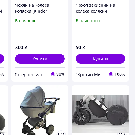
Чохли на колеса
Чохол захисний на
й
коляски (Kinder
колеса коляски
Comfort, 4 великі
"Беретик" діаметр 35
В наявності
В наявності
колеса)
см Тканина спанбонд. 1
чохол.
300
₴
50
₴
Купити
Купити
5%
98%
100%
Інтернет-магазин DetkiShop
"Крохин Мир" інтернет-магазин дитячих товарів ФОП Пісоцька Є.О.