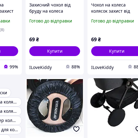
на
Захисний чохол від
Чохол на колеса
 захист
бруду на колеса
колясок захист від
р 4шт
коляски або
бруду ChizeQuar (12 -
равки
Готово до відправки
Готово до відправки
велосипеда Sozzy 16
см)
-18 см. Плащівка
(8)
69
₴
69
₴
и
Купити
Купити
99%
88%
8
ILoveKiddy
ILoveKiddy
яски
Чохли на колеса коляски анекс
Чохол для ніг на коляску
Чохол на бампер коляски
Зимовий чохол для коляски