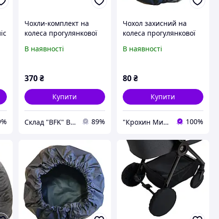
Чохли-комплект на
Чохол захисний на
іс
колеса прогулянкової
колеса прогулянкової
коляски. Діаметром 15-
коляски "Беретик"
В наявності
В наявності
18см и 22-25см. (Roxy)
діаметр 25 см. Тканина
Плащівка.1 шт
370
₴
80
₴
Купити
Купити
9%
89%
100%
Склад "BFK" BEST-FOR-KIDS.
"Крохин Мир" інтернет-магазин дитячих товарів ФОП Пісоцька Є.О.