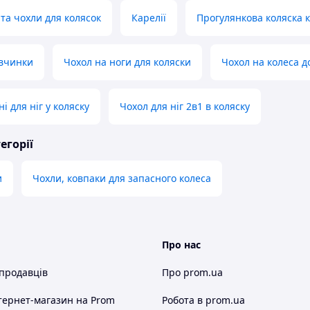
 та чохли для колясок
Карелії
Прогулянкова коляска 
івчинки
Чохол на ноги для коляски
Чохол на колеса д
і для ніг у коляску
Чохол для ніг 2в1 в коляску
егорії
и
Чохли, ковпаки для запасного колеса
Про нас
 продавців
Про prom.ua
тернет-магазин
на Prom
Робота в prom.ua