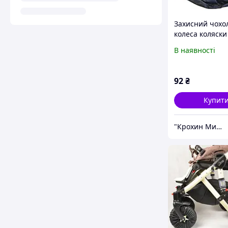
Захисний чохо
колеса коляски
велосипеда Пл
В наявності
діаметр 35 см.
92
₴
Купит
"Крохин Мир" інтернет-магазин дитячих товарів ФОП Пісоцька Є.О.