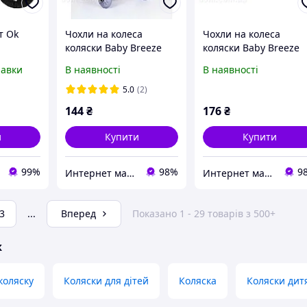
т Ok
Чохли на колеса
Чохли на колеса
коляски Baby Breeze
коляски Baby Breeze
коляски
0336
0337
равки
В наявності
В наявності
8 см і
5.0
(2)
144
₴
176
₴
и
Купити
Купити
99%
98%
9
Интернет магазин Dolli
Интернет магазин Dolli
3
...
Вперед
Показано 1 - 29 товарів з 500+
ж
коляску
Коляски для дітей
Коляска
Коляски дит