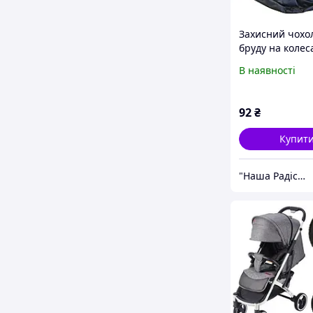
Захисний чохол
бруду на колес
коляски або
В наявності
велосипеда. Пл
Діаметр колеса
см Ціна за 1 чо
92
₴
Купит
"Наша Радість" Інтернет-магазин