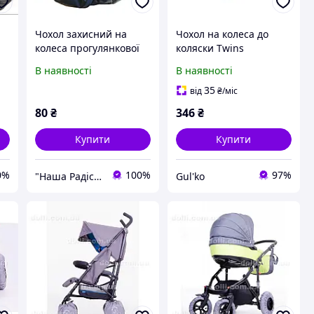
Чохол захисний на
Чохол на колеса до
колеса прогулянкової
коляски Twins
коляски "Беретик"
В наявності
В наявності
діаметр 25 см. Тканина
Плащівка. 1 чохол.
35
від
₴
/міс
80
₴
346
₴
Купити
Купити
0%
100%
97%
"Наша Радість" Інтернет-магазин
Gul'ko