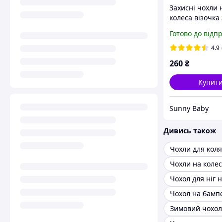
Захисні чохли 
колеса візочка
від бруду, набі
Готово до відп
4.9
260
₴
Купит
Sunny Baby
Дивись також
Чохли для кол