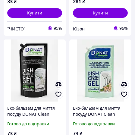
33
₴
281
₴
Купити
Купити
95%
96%
"ЧИСТО"
Юзон
Еко-бальзам для миття
Еко-бальзам для миття
посуду DONAT Clean
посуду DONAT Clean
Nature на основі харчової
Nature "Dish Washing
Готово до відправки
Готово до відправки
соди з екстрактом білої
Balsam Gel" з
глини, 1000 мл
фісташковою олією, дой-
73
₴
73
₴