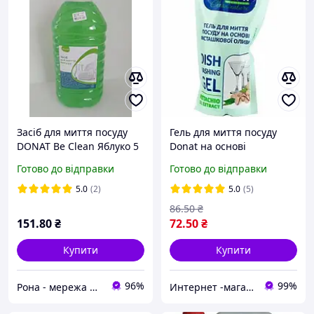
Засіб для миття посуду
Гель для миття посуду
DONAT Be Clean Яблуко 5
Donat на основі
л
фісташкової олії, 1 л (дой-
Готово до відправки
Готово до відправки
пак)
5.0
(2)
5.0
(5)
86
.50
₴
151
.80
₴
72
.50
₴
Купити
Купити
96%
99%
Рона - мережа будівельно-господарчих маркетів
Интернет -магазин " Папуля"