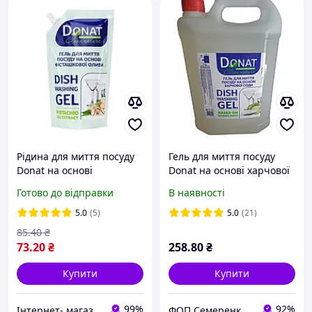
Рідина для миття посуду
Гель для миття посуду
Donat на основі
Donat на основі харчової
фісташкової олії, 1л.
соди 5 л, каністра
Готово до відправки
В наявності
ДОДПАК
5.0
(5)
5.0
(21)
85
.40
₴
73
.20
₴
258
.80
₴
Купити
Купити
99%
92%
Інтернет- магазин " Товари в Дім"
ФОП Семеренко В.М.