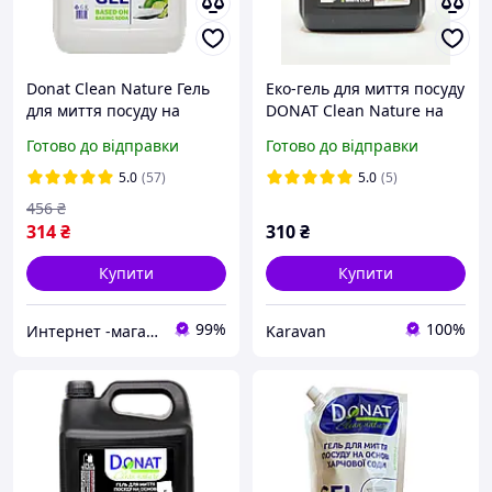
Donat Clean Nature Гель
Еко-гель для миття посуду
для миття посуду на
DONAT Clean Nature на
основі харчової соди 5 л
основі харчової соди та
Готово до відправки
Готово до відправки
(каністра)
білої глини, рідкий засіб
концентрат у каністрі,
5.0
(57)
5.0
(5)
5000 мл
456
₴
314
₴
310
₴
Купити
Купити
99%
100%
Интернет -магазин " Папуля"
Karavan