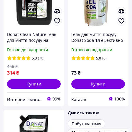
Donat Clean Nature Гель
Гель для миття посуду
для миття посуду на
Donat Soda 1л ефективно
основі харчової соди з
видаляє жир у холодній
Готово до відправки
Готово до відправки
білою глиною 5 л
воді, безпечний для
(каністра)
шкіри
5.0
(70)
5.0
(6)
456
₴
314
₴
73
₴
Купити
Купити
99%
100%
Интернет -магазин " Папуля"
Karavan
Дивись також
Побутова хімія