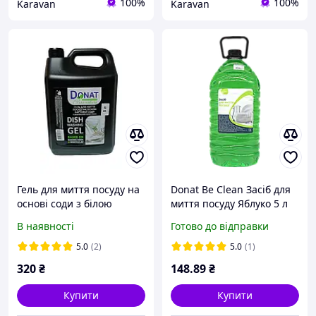
100%
100%
Karavan
Karavan
Гель для миття посуду на
Donat Be Clean Засіб для
основі соди з білою
миття посуду Яблуко 5 л
глиною Donat Clear
В наявності
Готово до відправки
Nature 5 л (ПХВ флакон)
5.0
(2)
5.0
(1)
320
₴
148
.89
₴
Купити
Купити