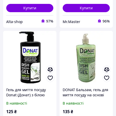
Купити
Купити
97%
96%
Alta-shop
Mr.Master
Гель для миття посуду
DONAT Бальзам, гель для
Donat (Донат) з білою
миття посуду на основі
глиною 1 л
фісташкової оливи, 1 л.
В наявності
В наявності
125
₴
135
₴