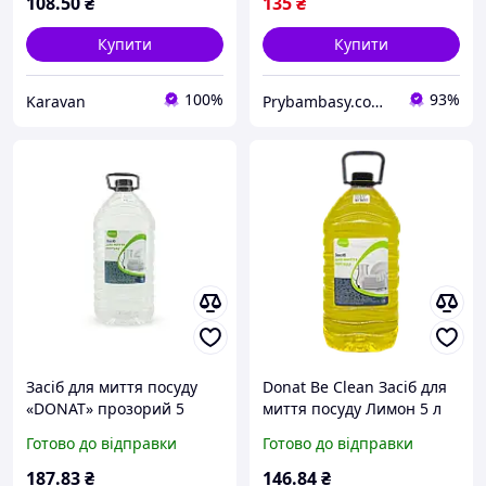
глини з дозатором, 1000
108
.50
₴
135
₴
Купити
Купити
100%
93%
Karavan
Prybambasy.com.ua - магазин товарів для дому
Засіб для миття посуду
Donat Be Clean Засіб для
«DONAT» прозорий 5
миття посуду Лимон 5 л
літрів
Готово до відправки
Готово до відправки
187
.83
₴
146
.84
₴