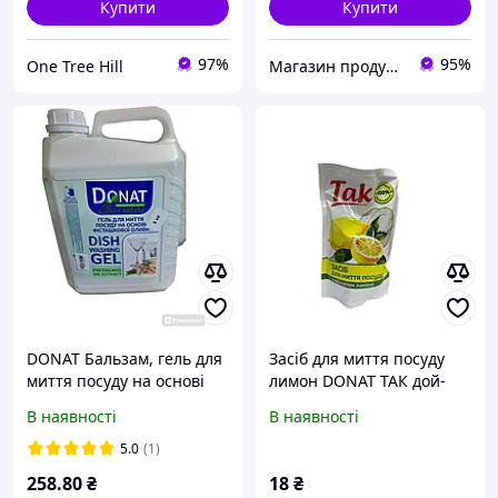
Купити
Купити
97%
95%
One Tree Hill
Магазин продукції Латинскої та Північної Америки
DONAT Бальзам, гель для
Засіб для миття посуду
миття посуду на основі
лимон DONAT ТАК дой-
фісташкової оливи, 5 л.
пак 465 мл
В наявності
В наявності
Каністра
5.0
(1)
258
.80
₴
18
₴