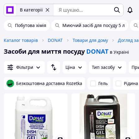
В категорії
Побутова хімія
Миючий засіб для посуду 5 л
Каталог товарів
DONAT
Товари для дому
Догляд з
Засоби для миття посуду
DONAT
в Україні
Фільтри
Ціна
Тип засобу
Пр
Безкоштовна доставка Rozetka
Гель
Рідина