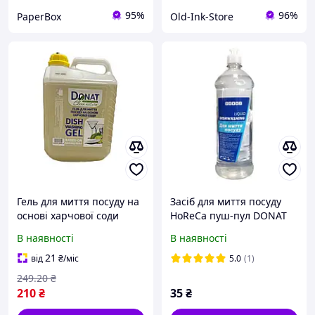
95%
96%
PaperBox
Old-Ink-Store
Гель для миття посуду на
Засіб для миття посуду
основі харчової соди
HoReCa пуш-пул DONAT
DONAT Clean nature
0,5 л (DON89163)
В наявності
В наявності
каністра 5л
21
від
₴
/міс
5.0
(1)
249
.20
₴
210
₴
35
₴