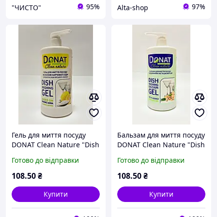
95%
97%
"ЧИСТО"
Alta-shop
Гель для миття посуду
Бальзам для миття посуду
DONAT Clean Nature "Dish
DONAT Clean Nature "Dish
Washing Gel" на основі
Washing Balsam Gel" з
Готово до відправки
Готово до відправки
харчової соди з ароматом
фісташковою олією еко-
сицилійського лимону
концентрат з дозатором,
108
.50
₴
108
.50
₴
1000 мл
Купити
Купити