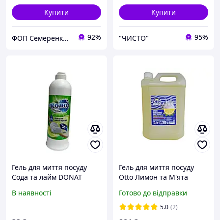
Купити
Купити
92%
95%
ФОП Семеренко В.М.
"ЧИСТО"
Гель для миття посуду
Гель для миття посуду
Сода та лайм DONAT
Otto Лимон та М'ята
КОЛО 500 мл
каністра 5л
В наявності
Готово до відправки
5.0
(2)