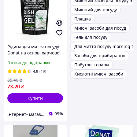
Миючий засіб для посуду 5 л
Миючий для посуду
Пляшка
Миючі засоби для посуд
Гель для посуду
Для миття посуду morning fr
Рідина для миття посуду
Donat на основі харчової
Засоби для прибирання
соди з додаванням білої
Готово до відправки
Побутові товари
глини 1л. ДОДПАК
4.9
(19)
Кислотні миючі засоби
85
.40
₴
73
.20
₴
Купити
99%
Інтернет- магазин " Товари в Дім"