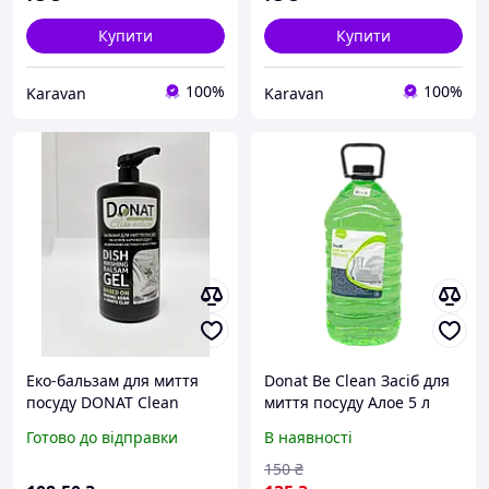
пак 1000 мл
Купити
Купити
100%
100%
Karavan
Karavan
Еко-бальзам для миття
Donat Be Clean Засіб для
посуду DONAT Clean
миття посуду Алое 5 л
Nature "Dish Washing
Готово до відправки
В наявності
Balsam Gel" на основі
харчової соди та білої
150
₴