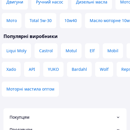
Двигуни
Ручний насос
Дизельні масла
Мото
Мото
Total 5w-30
10w40
Масло моторне 10w
Популярні виробники
Liqui Moly
Castrol
Motul
Elf
Mobil
Xado
API
YUKO
Bardahl
Wolf
Reps
Моторні мастила оптом
Покупцям
Продавцям