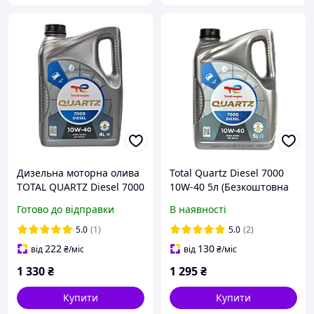
Дизельна моторна олива
Total Quartz Diesel 7000
TOTAL QUARTZ Diesel 7000
10W-40 5л (Безкоштовна
10W-40 API SN/CF 4л.
доставка)
Готово до відправки
В наявності
(216682)
5.0
(1)
5.0
(2)
222
130
від
₴
/міс
від
₴
/міс
1 330
₴
1 295
₴
Купити
Купити