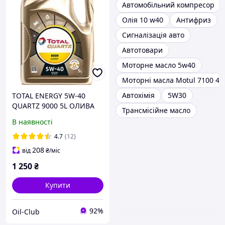
Автомобільний компресор
Олія 10 w40
Антифриз
Сигналізація авто
Автотовари
Моторне масло 5w40
Моторні масла Motul 7100 4T
Автохімія
5W30
TOTAL ENERGY 5W-40
QUARTZ 9000 5L ОЛИВА
Трансмісійне масло
ДВИГУНА
В наявності
4.7
(12)
208
від
₴
/міс
1 250
₴
Купити
92%
Oil-Club