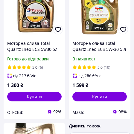
Моторна олива Total
Моторна олива Total
Quartz Ineo ECS 5w30 5л
Quartz Ineo ECS 5W-30 5 л
(213683)
Готово до відправки
В наявності
5.0
(6)
5.0
(10)
217
266
від
₴
/міс
від
₴
/міс
1 300
₴
1 599
₴
Купити
Купити
92%
98%
Oil-Club
Maslo
Дивись також