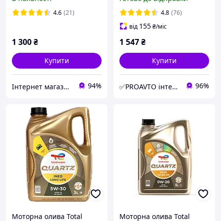
автомобіль, 5 л для
двигуна машини
4.6
(21)
4.8
(76)
155
від
₴
/міс
1 300
₴
1 547
₴
Купити
Купити
94%
96%
Інтернет магазин alloil.com.ua
✅PROAVTO інтернет-магазин автозапчастин
Моторна олива Total
Моторна олива Total