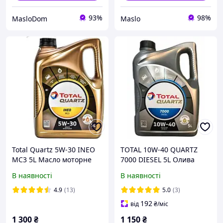
93%
98%
MasloDom
Maslo
Total Quartz 5W-30 INEO
TOTAL 10W-40 QUARTZ
MC3 5L Масло моторне
7000 DIESEL 5L Олива
Двигуна
В наявності
В наявності
4.9
(13)
5.0
(3)
192
від
₴
/міс
1 300
₴
1 150
₴