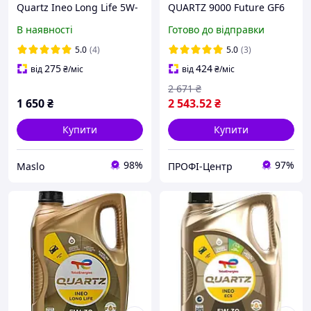
Quartz Ineo Long Life 5W-
QUARTZ 9000 Future GF6
30 5 л (213819)
0w20 5л
В наявності
Готово до відправки
5.0
(4)
5.0
(3)
275
424
від
₴
/міс
від
₴
/міс
2 671
₴
1 650
₴
2 543
.52
₴
Купити
Купити
98%
97%
Maslo
ПРОФІ-Центр