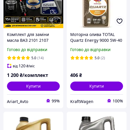
Комплект для заміни
Моторна олива TOTAL
масла ВАЗ 2101 2107
Quartz Energy 9000 5W-40
(олива LOTOS Motor
1л (213765)
Готово до відправки
Готово до відправки
Classic 10W-40 4л + 3
фільтри)
5.0
(14)
5.0
(2)
120
від
₴
/міс
1 200
₴/комплект
406
₴
Купити
Купити
99%
100%
Ariart_Avto
KraftWagen