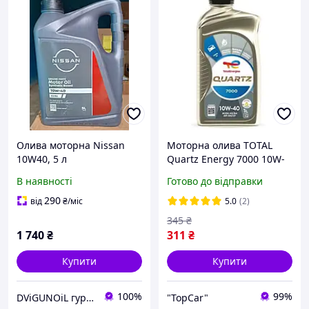
Олива моторна Nissan
Моторна олива TOTAL
10W40, 5 л
Quartz Energy 7000 10W-
40 1л (214112)
В наявності
Готово до відправки
290
від
₴
/міс
5.0
(2)
345
₴
1 740
₴
311
₴
Купити
Купити
100%
99%
DViGUNOiL гуртовий і роздрібний продаж моторних мастил
"TopCar"