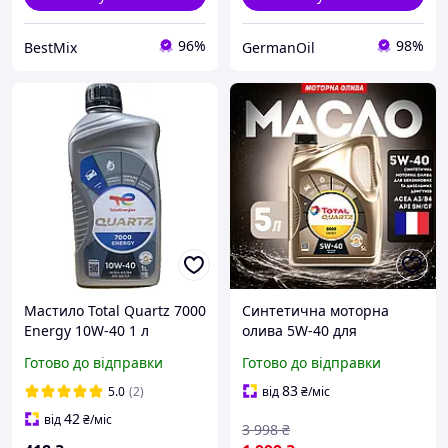
96%
98%
BestMix
GermanOil
Мастило Total Quartz 7000
Синтетична моторна
Energy 10W-40 1 л
олива 5W-40 для
(214112)
бензинових і дизельних
Готово до відправки
Готово до відправки
двигунів Total Quartz 9000
Energy 5 літрів
83
5.0
(2)
від
₴
/міс
42
від
₴
/міс
3 998
₴