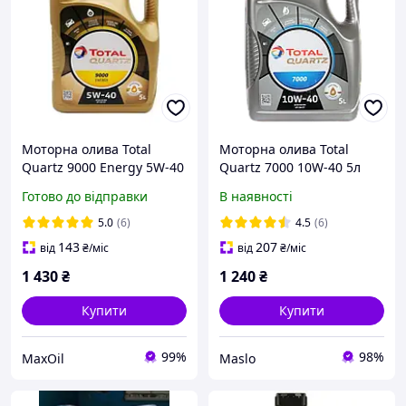
Моторна олива Total
Моторна олива Total
Quartz 9000 Energy 5W-40
Quartz 7000 10W-40 5л
5 л (213697)
Готово до відправки
В наявності
5.0
(6)
4.5
(6)
143
207
від
₴
/міс
від
₴
/міс
1 430
₴
1 240
₴
Купити
Купити
99%
98%
MaxOil
Maslo