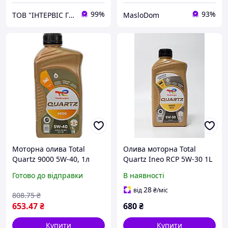
99%
93%
ТОВ "ІНТЕРВІС ГРУП"
MasloDom
Моторна олива Total
Олива моторна Total
Quartz 9000 5W-40, 1л
Quartz Ineo RCP 5W-30 1L
231130
Готово до відправки
В наявності
28
від
₴
/міс
808
.75
₴
653
.47
₴
680
₴
Купити
Купити