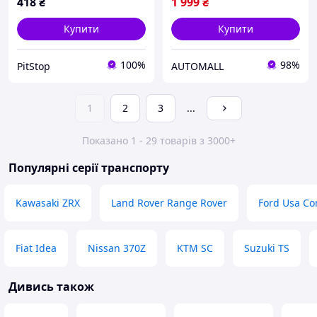
418
₴
1 999
₴
Купити
Купити
100%
98%
PitStop
AUTOMALL
1
2
3
...
Показано 1 - 29 товарів з 3000+
Популярні серії транспорту
Kawasaki ZRX
Land Rover Range Rover
Ford Usa Co
Fiat Idea
Nissan 370Z
KTM SC
Suzuki TS
Дивись також