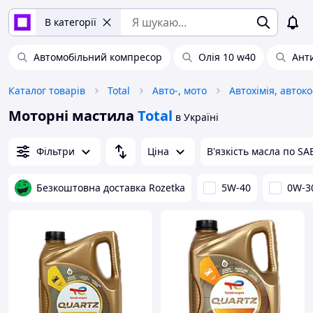
В категорії
Автомобільний компресор
Олія 10 w40
Ант
Каталог товарів
Total
Авто-, мото
Моторні мастила
Total
в Україні
Фільтри
Ціна
В'язкість масла по SA
Безкоштовна доставка Rozetka
5W-40
0W-3