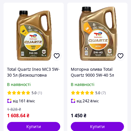
Total Quartz Ineo MC3 5W-
Моторна олива Total
30 5л (Безкоштовна
Quartz 9000 5W-40 5л
доставка)
В наявності
В наявності
5.0
(1)
5.0
(7)
161
242
від
₴
/міс
від
₴
/міс
1 828
₴
1 608
.64
₴
1 450
₴
Купити
Купити