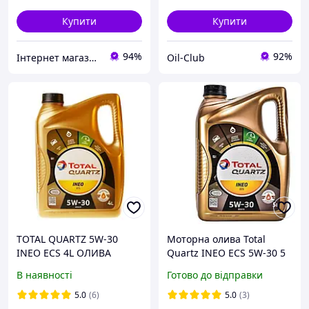
Купити
Купити
94%
92%
Інтернет магазин alloil.com.ua
Oil-Club
TOTAL QUARTZ 5W-30
Моторна олива Total
INEO ECS 4L ОЛИВА
Quartz INEO ECS 5W-30 5
ДВИГУНА
л
В наявності
Готово до відправки
5.0
(6)
5.0
(3)