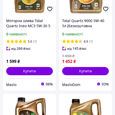
Моторна олива Total
Total Quartz 9000 5W-40
Quartz Ineo MC3 5W-30 5
5л (Безкоштовна
л (213698)
доставка)
В наявності
В наявності
5.0
(7)
4.9
(7)
266
145
від
₴
/міс
від
₴
/міс
1 650
₴
1 599
₴
1 452
₴
Купити
Купити
98%
93%
Maslo
MasloDom