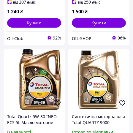
207
250
від
₴
/міс
від
₴
/міс
1 240
₴
1 500
₴
Купити
Купити
92%
96%
Oil-Club
OIL-SHOP
Total Quartz 5W-30 INEO
Синтетична моторна олія
ECS 5L Масло моторне
Total QUARTZ 9000
ENERGY 5W-40 в легковий
В наявності
Готово до відправки