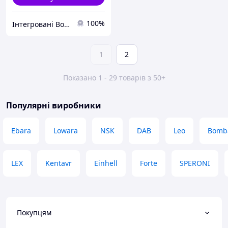
100%
Інтегровані Водні Технології ТОВ
1
2
Показано 1 - 29 товарів з 50+
Популярні виробники
Ebara
Lowara
NSK
DAB
Leo
Bomba
LEX
Kentavr
Einhell
Forte
SPERONI
Покупцям