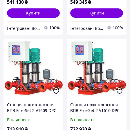
541 130
₴
549 345
₴
Купити
Купити
100%
100%
Інтегровані Водні Технології ТОВ
Інтегровані Водні Технології ТОВ
Станція пожежогасіння
Станція пожежогасіння
ВПВ Fire-Set 2 V1609 DPC
ВПВ Fire-Set 2 V1610 DPC
В наявності
В наявності
713 910
₴
722 920
₴