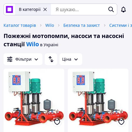
В категорії
Каталог товарів
Wilo
Безпека та захист
Системи і 
Пожежні мотопомпи, насоси та насосні
станції
Wilo
в Україні
Фільтри
Ціна