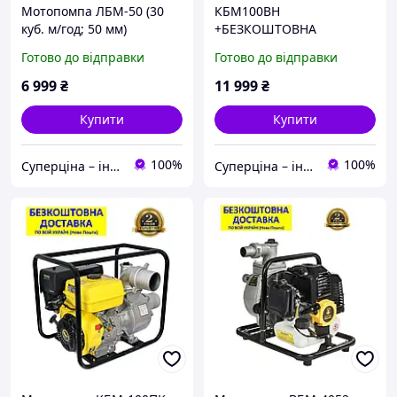
Мотопомпа ЛБМ-50 (30
КБМ100ВН
куб. м/год; 50 мм)
+БЕЗКОШТОВНА
+БЕЗКОШТОВНА
ДОСТАВКА! Мотопомпа
Готово до відправки
Готово до відправки
ДОСТАВКА! КЕНТАВР,
КЕНТАВР, високого тиску
патрубки 2"; 6,5 л. с.!
(підйом 85 м!; 50+40 мм)
6 999
₴
11 999
₴
119802
120110
Купити
Купити
100%
100%
Суперціна – інтернет-магазин: supertsena.com.ua
Суперціна – інтернет-магазин: supertsena.com.ua