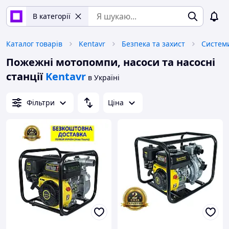
В категорії
Каталог товарів
Kentavr
Безпека та захист
Системи
Пожежні мотопомпи, насоси та насосні
станції
Kentavr
в Україні
Фільтри
Ціна