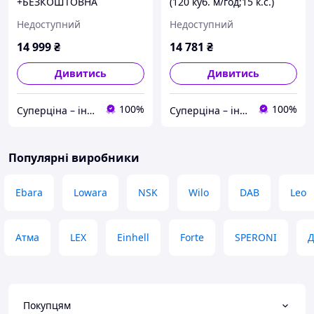
+БЕЗКОШТОВНА
(120 куб. м/год;15 к.с.)
ДОСТАВКА! КЕНТАВР,
+БЕЗКОШТОВНА
Недоступний
Недоступний
бензинова для брудної
ДОСТАВКА! КЕНТАВР,
води (60куб.м/год) 120109
бензинова, патрубки
14 999
₴
14 781
₴
4"/100 мм 146739
Дивитись
Дивитись
100%
100%
Суперціна – інтернет-магазин: supertsena.com.ua
Суперціна – інтернет-магазин: supertsena.com.ua
Популярні виробники
Ebara
Lowara
NSK
Wilo
DAB
Leo
Атма
LEX
Einhell
Forte
SPERONI
Д
Покупцям