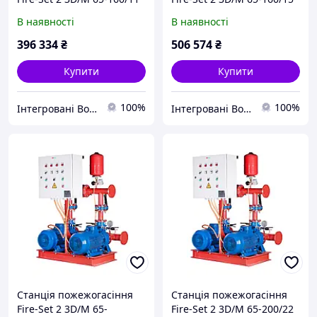
DPC Q=110м3/год. Н=28м
DPC Q=110м3/год. Н=35м
В наявності
В наявності
(1роб+1рез)
(1роб+1рез)
Сертифікована ДСНС
Сертифікована ДСНС
396 334
₴
506 574
₴
Купити
Купити
100%
100%
Інтегровані Водні Технології ТОВ
Інтегровані Водні Технології ТОВ
Станція пожежогасіння
Станція пожежогасіння
Fire-Set 2 3D/M 65-
Fire-Set 2 3D/M 65-200/22