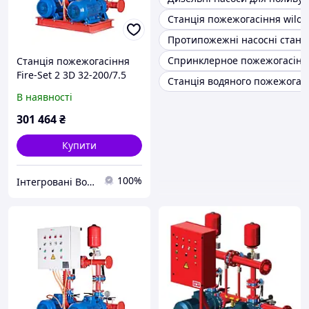
Станція пожежогасіння wilo
Протипожежні насосні станці
Спринклерное пожежогасінн
Станція пожежогасіння
Fire-Set 2 3D 32-200/7.5
Станція водяного пожежогас
DPC Q=21.6м3/год. Н=53м
В наявності
(1роб+1рез)
Сертифікована ДСНС
301 464
₴
Купити
100%
Інтегровані Водні Технології ТОВ