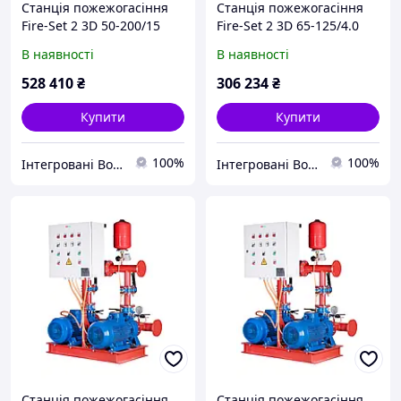
Станція пожежогасіння
Станція пожежогасіння
Fire-Set 2 3D 50-200/15
Fire-Set 2 3D 65-125/4.0
DPC Q=60м3/год. Н=61.5м
DPC Q=90м3/год. Н=11м
В наявності
В наявності
(1роб+1рез)
(1роб+1рез)
Сертифікована ДСНС
Сертифікована ДСНС
528 410
₴
306 234
₴
Купити
Купити
100%
100%
Інтегровані Водні Технології ТОВ
Інтегровані Водні Технології ТОВ
Станція пожежогасіння
Станція пожежогасіння