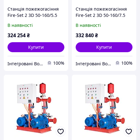
Станція пожежогасіння
Станція пожежогасіння
Fire-Set 2 3D 50-160/5.5
Fire-Set 2 3D 50-160/7.5
DPC Q=60м3/год. Н=24.4м
DPC Q=60м3/год. Н=30.9м
В наявності
В наявності
(1роб+1рез)
(1роб+1рез)
Сертифікована ДСНС
Сертифікована ДСНС
324 254
₴
332 840
₴
Купити
Купити
100%
100%
Інтегровані Водні Технології ТОВ
Інтегровані Водні Технології ТОВ