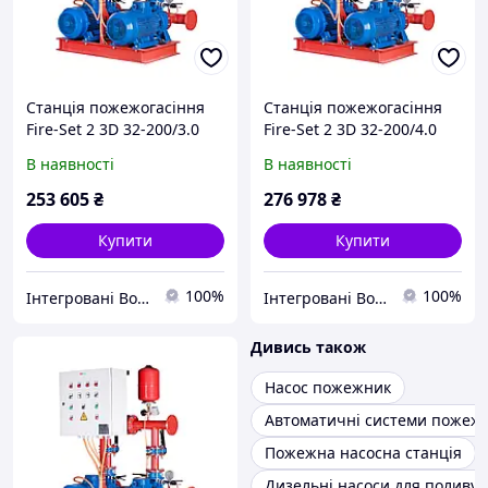
Станція пожежогасіння
Станція пожежогасіння
Fire-Set 2 3D 32-200/3.0
Fire-Set 2 3D 32-200/4.0
DPC Q=18м3/год. Н=33м
DPC Q=20м3/год. Н=41м
В наявності
В наявності
(1роб+1рез)
(1роб+1рез)
Сертифікована ДСНС
Сертифікована ДСНС
253 605
₴
276 978
₴
Купити
Купити
100%
100%
Інтегровані Водні Технології ТОВ
Інтегровані Водні Технології ТОВ
Дивись також
Насос пожежник
Автоматичні системи пожежо
Пожежна насосна станція
Дизельні насоси для поливу