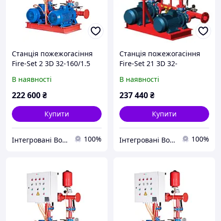
Станція пожежогасіння
Станція пожежогасіння
Fire-Set 2 3D 32-160/1.5
Fire-Set 21 3D 32-
DPC Q=18м3/год. Н=18.5м
160/2.2+Compact/L A/10
В наявності
В наявності
(1роб+1рез)
DPCs Q=18м3/год. Н=27.3м
Сертифікована ДСНС
(1роб+1рез+1насос-
222 600
₴
237 440
₴
жокей)
Купити
Купити
100%
100%
Інтегровані Водні Технології ТОВ
Інтегровані Водні Технології ТОВ