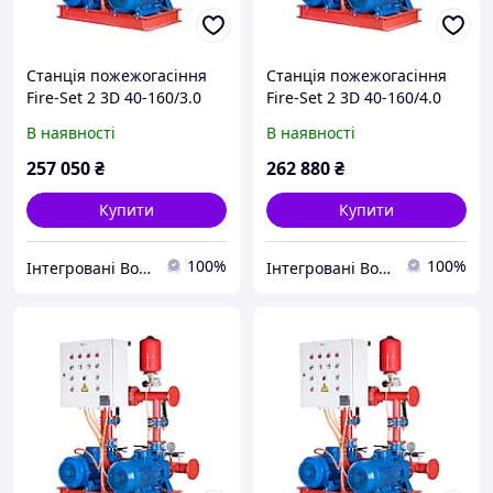
Станція пожежогасіння
Станція пожежогасіння
Fire-Set 2 3D 40-160/3.0
Fire-Set 2 3D 40-160/4.0
DPC Q=30м3/год. Н=23.7м
DPC Q=30м3/год. Н=31.8м
В наявності
В наявності
(1роб+1рез)
(1роб+1рез)
Сертифікована ДСНС
Сертифікована ДСНС
257 050
₴
262 880
₴
Купити
Купити
100%
100%
Інтегровані Водні Технології ТОВ
Інтегровані Водні Технології ТОВ