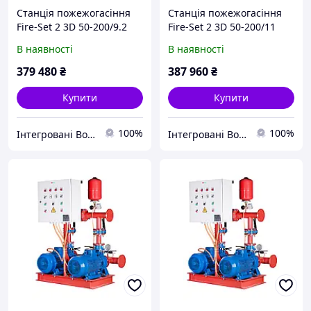
Станція пожежогасіння
Станція пожежогасіння
Fire-Set 2 3D 50-200/9.2
Fire-Set 2 3D 50-200/11
DPC Q=60м3/год. Н=40м
DPC Q=60м3/год. Н=47м
В наявності
В наявності
(1роб+1рез)
(1роб+1рез)
Сертифікована ДСНС
Сертифікована ДСНС
379 480
₴
387 960
₴
Купити
Купити
100%
100%
Інтегровані Водні Технології ТОВ
Інтегровані Водні Технології ТОВ