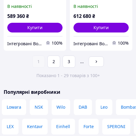
200/18.5 DPC Q=110м3/
DPC Q=110м3/год. Н=50м
В наявності
В наявності
год. Н=42м (1роб+1рез)
(1роб+1рез)
Сертифікована ДСНС
Сертифікована ДСНС
589 360
₴
612 680
₴
Купити
Купити
100%
100%
Інтегровані Водні Технології ТОВ
Інтегровані Водні Технології ТОВ
1
2
3
...
Показано 1 - 29 товарів з 100+
Популярні виробники
Lowara
NSK
Wilo
DAB
Leo
Bombas
LEX
Kentavr
Einhell
Forte
SPERONI