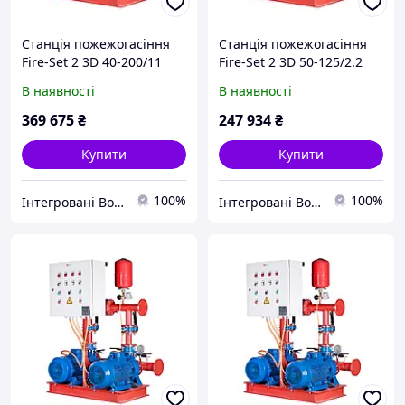
Станція пожежогасіння
Станція пожежогасіння
Fire-Set 2 3D 40-200/11
Fire-Set 2 3D 50-125/2.2
DPC Q=30м3/год. Н=65м
DPC Q=48м3/год. Н=12.6м
В наявності
В наявності
(1роб+1рез)
(1роб+1рез)
Сертифікована ДСНС
Сертифікована ДСНС
369 675
₴
247 934
₴
Купити
Купити
100%
100%
Інтегровані Водні Технології ТОВ
Інтегровані Водні Технології ТОВ