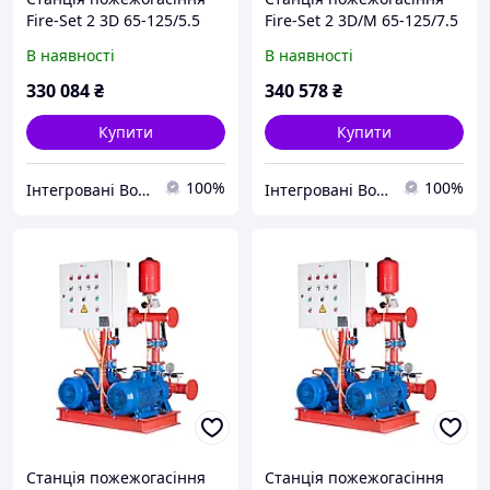
Fire-Set 2 3D 65-125/5.5
Fire-Set 2 3D/M 65-125/7.5
DPC Q=90м3/год. Н=16м
DPC Q=110м3/год. Н=18м
В наявності
В наявності
(1роб+1рез)
(1роб+1рез)
Сертифікована ДСНС
Сертифікована ДСНС
330 084
₴
340 578
₴
Купити
Купити
100%
100%
Інтегровані Водні Технології ТОВ
Інтегровані Водні Технології ТОВ
Станція пожежогасіння
Станція пожежогасіння