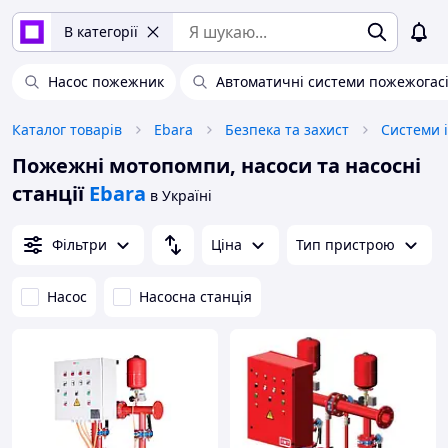
В категорії
Насос пожежник
Автоматичні системи пожежогас
Каталог товарів
Ebara
Безпека та захист
Системи 
Пожежні мотопомпи, насоси та насосні
станції
Ebara
в Україні
Фільтри
Ціна
Тип пристрою
Насос
Насосна станція