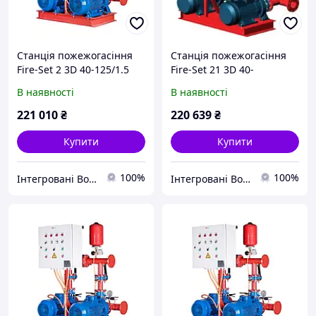
Станція пожежогасіння
Станція пожежогасіння
Fire-Set 2 3D 40-125/1.5
Fire-Set 21 3D 40-
DPC Q=30м3/год. Н=12.4м
125/2.2+Compact/L A/8
В наявності
В наявності
(1роб+1рез)
DPCs Q=30м3/год. Н=19.2м
Сертифікована ДСНС
(1роб+1рез+1насос-
221 010
₴
220 639
₴
жокей)
Купити
Купити
100%
100%
Інтегровані Водні Технології ТОВ
Інтегровані Водні Технології ТОВ