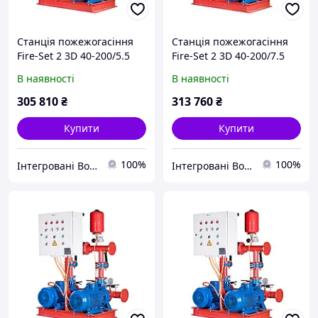
Станція пожежогасіння
Станція пожежогасіння
Fire-Set 2 3D 40-200/5.5
Fire-Set 2 3D 40-200/7.5
DPC Q=30м3/год. Н=39м
DPC Q=30м3/год. Н=48.5м
В наявності
В наявності
(1роб+1рез)
(1роб+1рез)
Сертифікована ДСНС
Сертифікована ДСНС
305 810
₴
313 760
₴
Купити
Купити
100%
100%
Інтегровані Водні Технології ТОВ
Інтегровані Водні Технології ТОВ