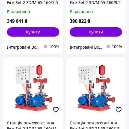
Fire-Set 2 3D/M 65-160/7.5
Fire-Set 2 3D/M 65-160/9.2
DPC Q=90м3/год. Н=20м
DPC Q=110м3/год. Н=23м
В наявності
В наявності
(1роб+1рез)
(1роб+1рез)
Сертифікована ДСНС
Сертифікована ДСНС
349 641
₴
390 822
₴
Купити
Купити
100%
100%
Інтегровані Водні Технології ТОВ
Інтегровані Водні Технології ТОВ
Станція пожежогасіння
Станція пожежогасіння
Fire-Set 2 3D/M 65-160/11
Fire-Set 2 3D/M 65-160/15