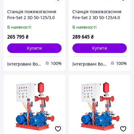
Станція пожежогасіння
Станція пожежогасіння
Fire-Set 2 3D 50-125/3.0
Fire-Set 2 3D 50-125/4.0
DPC Q=60м3/год. Н=13.8м
DPC Q=60м3/год. Н=19м
В наявності
В наявності
(1роб+1рез)
(1роб+1рез)
Сертифікована ДСНС
Сертифікована ДСНС
265 795
₴
289 645
₴
Купити
Купити
100%
100%
Інтегровані Водні Технології ТОВ
Інтегровані Водні Технології ТОВ