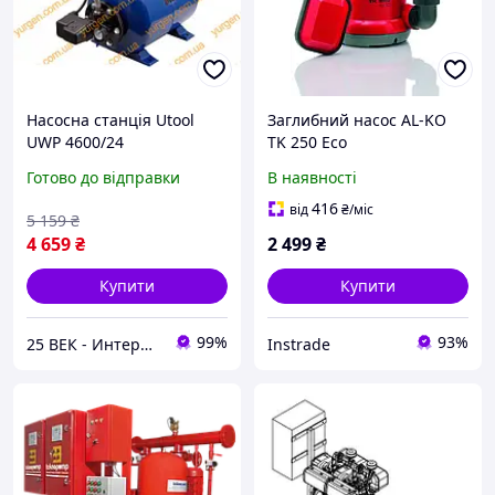
Насосна станція Utool
Заглибний насос AL-KO
UWP 4600/24
TK 250 Eco
Готово до відправки
В наявності
416
від
₴
/міс
5 159
₴
4 659
₴
2 499
₴
Купити
Купити
99%
93%
25 ВЕК - Интернет-Магазин: электрический, бензиновый, аккумуляторный инструмент и строительство.
Instrade