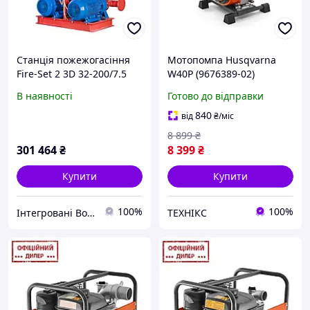
Станція пожежогасіння
Мотопомпа Husqvarna
Fire-Set 2 3D 32-200/7.5
W40P (9676389-02)
DPC Q=21.6м3/год. Н=53м
В наявності
Готово до відправки
(1роб+1рез)
Сертифікована ДСНС
840
від
₴
/міс
8 899
₴
301 464
₴
8 399
₴
Купити
Купити
100%
100%
Інтегровані Водні Технології ТОВ
ТЕХНІКС