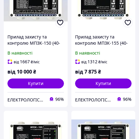
Прилад захисту та
Прилад захисту та
контролю МПЗК-150 (40-
контролю МПЗК-155 (40-
60 А) Мікропроцесорний
60 А) Мікропроцесорний
В наявності
В наявності
прилад захисту та
прилад захисту та
контролю трифазного
контролю трифазного
1667
1312
від
₴
/міс
від
₴
/міс
електродв
електродв
від
10 000
₴
від
7 875
₴
Купити
Купити
96%
96%
ЕЛЕКТРОЛОГІСТИК
ЕЛЕКТРОЛОГІСТИК