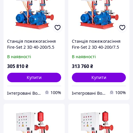
Станція пожежогасіння
Станція пожежогасіння
Fire-Set 2 3D 40-200/5.5
Fire-Set 2 3D 40-200/7.5
DPC Q=30м3/год. Н=39м
DPC Q=30м3/год. Н=48.5м
В наявності
В наявності
(1роб+1рез)
(1роб+1рез)
Сертифікована ДСНС
Сертифікована ДСНС
305 810
₴
313 760
₴
Купити
Купити
100%
100%
Інтегровані Водні Технології ТОВ
Інтегровані Водні Технології ТОВ