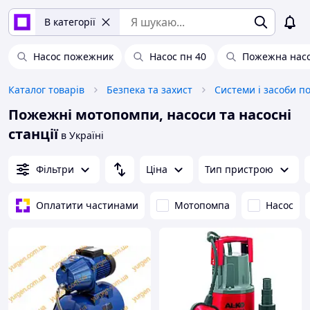
В категорії
Насос пожежник
Насос пн 40
Пожежна насо
Каталог товарів
Безпека та захист
Системи і засоби п
Пожежні мотопомпи, насоси та насосні
станції
в Україні
Фільтри
Ціна
Тип пристрою
Оплатити частинами
Мотопомпа
Насос