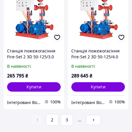
Станція пожежогасіння
Станція пожежогасіння
Fire-Set 2 3D 50-125/3.0
Fire-Set 2 3D 50-125/4.0
DPC Q=60м3/год. Н=13.8м
DPC Q=60м3/год. Н=19м
В наявності
В наявності
(1роб+1рез)
(1роб+1рез)
Сертифікована ДСНС
Сертифікована ДСНС
265 795
₴
289 645
₴
Купити
Купити
100%
100%
Інтегровані Водні Технології ТОВ
Інтегровані Водні Технології ТОВ
1
2
3
...