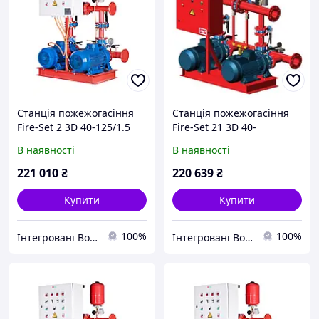
Станція пожежогасіння
Станція пожежогасіння
Fire-Set 2 3D 40-125/1.5
Fire-Set 21 3D 40-
DPC Q=30м3/год. Н=12.4м
125/2.2+Compact/L A/8
В наявності
В наявності
(1роб+1рез)
DPCs Q=30м3/год. Н=19.2м
Сертифікована ДСНС
(1роб+1рез+1насос-
221 010
₴
220 639
₴
жокей)
Купити
Купити
100%
100%
Інтегровані Водні Технології ТОВ
Інтегровані Водні Технології ТОВ