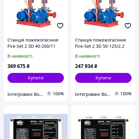
Станція пожежогасіння
Станція пожежогасіння
Fire-Set 2 3D 40-200/11
Fire-Set 2 3D 50-125/2.2
DPC Q=30м3/год. Н=65м
DPC Q=48м3/год. Н=12.6м
В наявності
В наявності
(1роб+1рез)
(1роб+1рез)
Сертифікована ДСНС
Сертифікована ДСНС
369 675
₴
247 934
₴
Купити
Купити
100%
100%
Інтегровані Водні Технології ТОВ
Інтегровані Водні Технології ТОВ