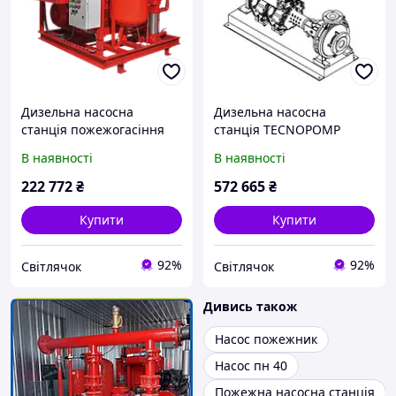
Дизельна насосна
Дизельна насосна
станція пожежогасіння
станція TECNOPOMP
Teknopomp
В наявності
В наявності
222 772
₴
572 665
₴
Купити
Купити
92%
92%
Світлячок
Світлячок
Дивись також
Насос пожежник
Насос пн 40
Пожежна насосна станція