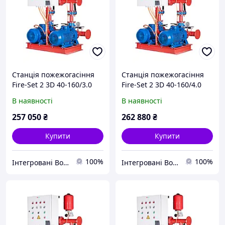
Станція пожежогасіння
Станція пожежогасіння
Fire-Set 2 3D 40-160/3.0
Fire-Set 2 3D 40-160/4.0
DPC Q=30м3/год. Н=23.7м
DPC Q=30м3/год. Н=31.8м
В наявності
В наявності
(1роб+1рез)
(1роб+1рез)
Сертифікована ДСНС
Сертифікована ДСНС
257 050
₴
262 880
₴
Купити
Купити
100%
100%
Інтегровані Водні Технології ТОВ
Інтегровані Водні Технології ТОВ