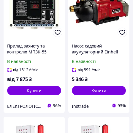
Прилад захисту та
Насос садовий
контролю МПЗК-55
акумуляторний Einhell
AQUINNA
В наявності
В наявності
1312
891
від
₴
/міс
від
₴
/міс
від
7 875
₴
5 346
₴
Купити
Купити
96%
93%
ЕЛЕКТРОЛОГІСТИК
Instrade