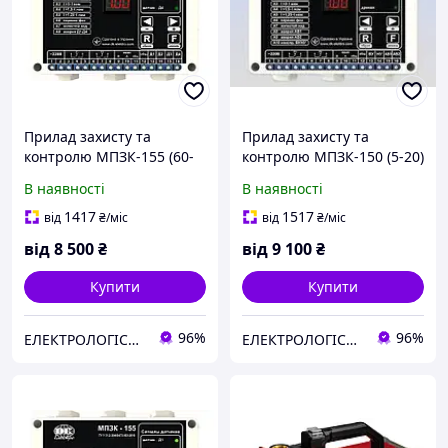
Прилад захисту та
Прилад захисту та
контролю МПЗК-155 (60-
контролю МПЗК-150 (5-20)
120А) Мікропроцесорний
Мікропроцесорний
В наявності
В наявності
прилад захисту та
прилад захисту та
контролю трифазного
контролю трифазного
1417
1517
від
₴
/міс
від
₴
/міс
електродв
електродв
від
8 500
₴
від
9 100
₴
Купити
Купити
96%
96%
ЕЛЕКТРОЛОГІСТИК
ЕЛЕКТРОЛОГІСТИК