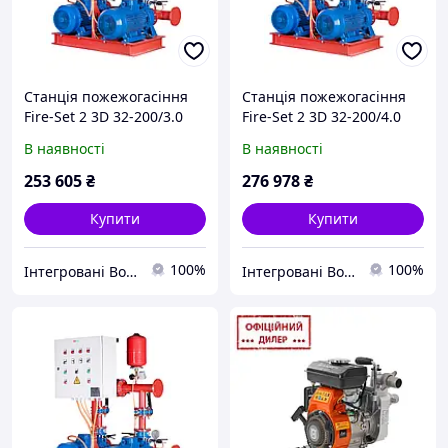
Станція пожежогасіння
Станція пожежогасіння
Fire-Set 2 3D 32-200/3.0
Fire-Set 2 3D 32-200/4.0
DPC Q=18м3/год. Н=33м
DPC Q=20м3/год. Н=41м
В наявності
В наявності
(1роб+1рез)
(1роб+1рез)
Сертифікована ДСНС
Сертифікована ДСНС
253 605
₴
276 978
₴
Купити
Купити
100%
100%
Інтегровані Водні Технології ТОВ
Інтегровані Водні Технології ТОВ