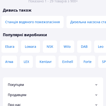
Показано 1 - 29 товарів з 900+
Дивись також
Станція водяного пожежогасіння
Дизельна насосна ст
Популярні виробники
Ebara
Lowara
NSK
Wilo
DAB
Leo
Атма
LEX
Kentavr
Einhell
Forte
S
Покупцям
Продавцям
Про нас