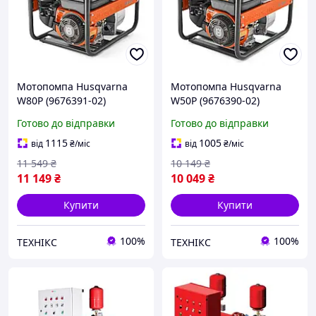
Мотопомпа Husqvarna
Мотопомпа Husqvarna
W80P (9676391-02)
W50P (9676390-02)
Готово до відправки
Готово до відправки
1115
1005
від
₴
/міс
від
₴
/міс
11 549
₴
10 149
₴
11 149
₴
10 049
₴
Купити
Купити
100%
100%
ТЕХНІКС
ТЕХНІКС