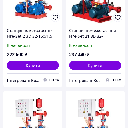
Станція пожежогасіння
Станція пожежогасіння
Fire-Set 2 3D 32-160/1.5
Fire-Set 21 3D 32-
DPC Q=18м3/год. Н=18.5м
160/2.2+Compact/L A/10
В наявності
В наявності
(1роб+1рез)
DPCs Q=18м3/год. Н=27.3м
Сертифікована ДСНС
(1роб+1рез+1насос-
222 600
₴
237 440
₴
жокей)
Купити
Купити
100%
100%
Інтегровані Водні Технології ТОВ
Інтегровані Водні Технології ТОВ