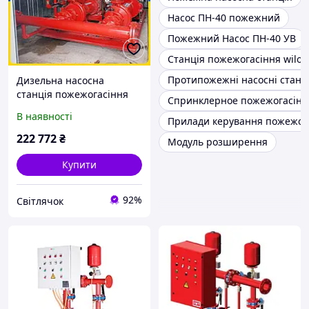
Насос ПН-40 пожежний
Пожежний Насос ПН-40 УВ
Станція пожежогасіння wilo
Протипожежні насосні станці
Дизельна насосна
станція пожежогасіння
Спринклерное пожежогасінн
Teknopomp
В наявності
Прилади керування пожежог
222 772
₴
Модуль розширення
Купити
92%
Світлячок