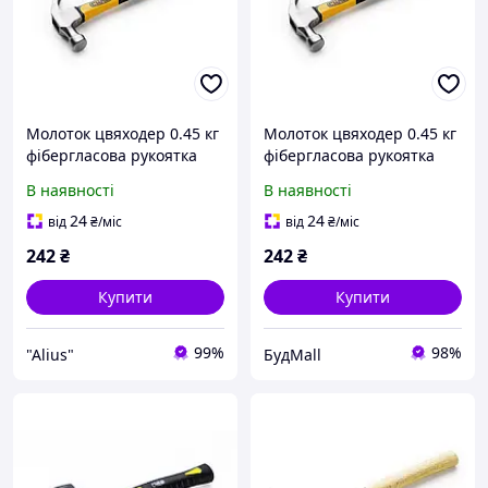
Молоток цвяходер 0.45 кг
Молоток цвяходер 0.45 кг
фібергласова рукоятка
фібергласова рукоятка
СИЛА
СИЛА
В наявності
В наявності
24
24
від
₴
/міс
від
₴
/міс
242
₴
242
₴
Купити
Купити
99%
98%
"Alius"
БудMall