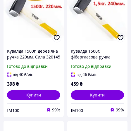
Кувалда 1500г. дерев'яна
Кувалда 1500г.
ручка 220мм. Сила 320145
фібергласова ручка
(Код3069)
240мм. Сила 320142
Готово до відправки
Готово до відправки
(Код3070)
40
46
від
₴
/міс
від
₴
/міс
398
₴
459
₴
Купити
Купити
99%
99%
IM100
IM100