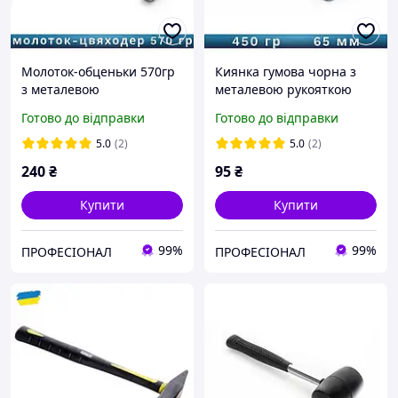
Молоток-обценьки 570гр
Киянка гумова чорна з
з металевою
металевою рукояткою
обгумованою рукояткою
450гр "СИЛА"
Готово до відправки
Готово до відправки
"СИЛА"
5.0
(2)
5.0
(2)
240
₴
95
₴
Купити
Купити
99%
99%
ПРОФЕСІОНАЛ
ПРОФЕСІОНАЛ