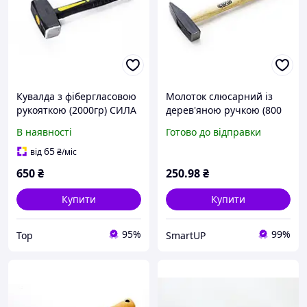
Кувалда з фібергласовою
Молоток слюсарний із
рукояткою (2000гр) СИЛА
дерев'яною ручкою (800
г) Стандарт СИЛА
В наявності
Готово до відправки
65
від
₴
/міс
650
₴
250
.98
₴
Купити
Купити
95%
99%
Top
SmartUP