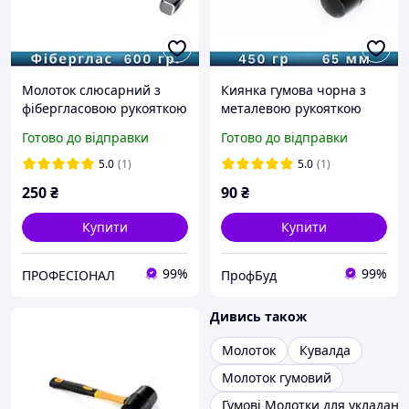
Молоток слюсарний з
Киянка гумова чорна з
фібергласовою рукояткою
металевою рукояткою
(600гр) "СИЛА"
450гр "СИЛА"
Готово до відправки
Готово до відправки
5.0
(1)
5.0
(1)
250
₴
90
₴
Купити
Купити
99%
99%
ПРОФЕСІОНАЛ
ПрофБуд
Дивись також
Молоток
Кувалда
Молоток гумовий
Гумові Молотки для укладанн