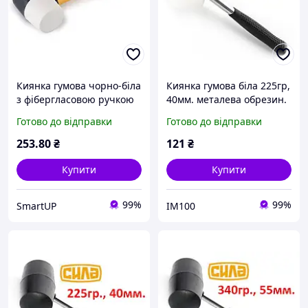
Киянка гумова чорно-біла
Киянка гумова біла 225гр,
з фібергласовою ручкою
40мм. металева обрезин.
680г СИЛА
ручка Сила 320178
Готово до відправки
Готово до відправки
(Код3017)
253
.80
₴
121
₴
Купити
Купити
99%
99%
SmartUP
IM100