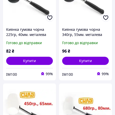
Киянка гумова чорна
Киянка гумова чорна
225гр, 40мм. металева
340гр, 55мм. металева
обрезин. ручка Сила
обрезин. ручка Сила
Готово до відправки
Готово до відправки
320170 (Код3018)
320171 (Код3019)
82
₴
96
₴
Купити
Купити
99%
99%
IM100
IM100