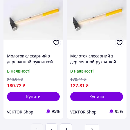
Молоток слесарний з
Молоток слесарний з
деревянной рукояткой
деревянной рукояткой
(400гр) СИЛА
(200гр) СИЛА
В наявності
В наявності
240
.96
₴
170
.41
₴
180
.72
₴
127
.81
₴
Купити
Купити
95%
95%
VEKTOR Shop
VEKTOR Shop
1
2
3
...