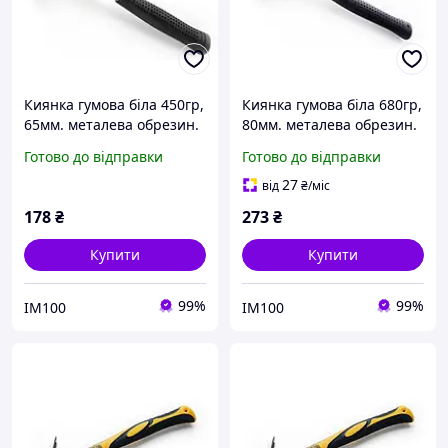
Киянка гумова біла 450гр,
Киянка гумова біла 680гр,
65мм. металева обрезин.
80мм. металева обрезин.
ручка Сила 320179
ручка Сила 320180
Готово до відправки
Готово до відправки
(Код3020)
(Код3022)
27
від
₴
/міс
178
₴
273
₴
Купити
Купити
99%
99%
IM100
IM100