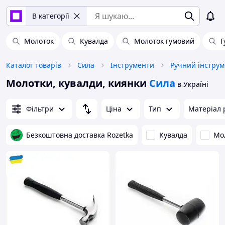
В категорії
Молоток
Кувалда
Молоток гумовий
Г
Каталог товарів
Сила
Інструменти
Ручний інструм
Молотки, кувалди, киянки
Сила
в Україні
Фільтри
Ціна
Тип
Матеріал 
Безкоштовна доставка Rozetka
Кувалда
Мо