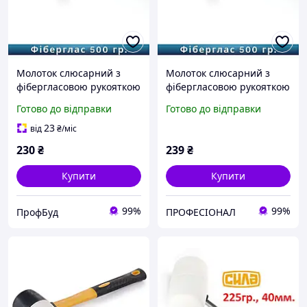
Молоток слюсарний з
Молоток слюсарний з
фібергласовою рукояткою
фібергласовою рукояткою
(500гр) "СИЛА"
(500гр) "СИЛА"
Готово до відправки
Готово до відправки
23
від
₴
/міс
230
₴
239
₴
Купити
Купити
99%
99%
ПрофБуд
ПРОФЕСІОНАЛ