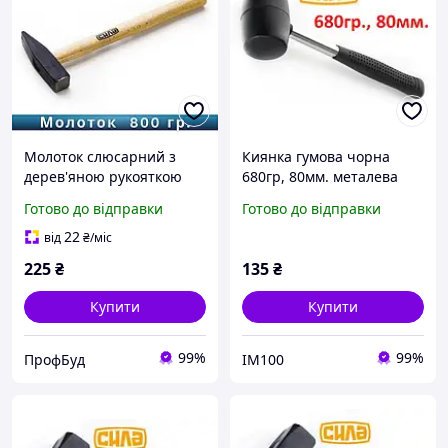
Молоток слюсарний з
Киянка гумова чорна
дерев'яною рукояткою
680гр, 80мм. металева
(800гр) "СИЛА"
обрезин. ручка Сила
Готово до відправки
Готово до відправки
320173 (Код3023)
22
від
₴
/міс
225
₴
135
₴
Купити
Купити
99%
99%
ПрофБуд
IM100