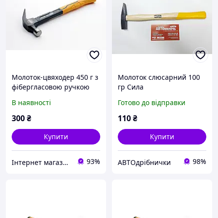
Молоток-цвяходер 450 г з
Молоток слюсарний 100
фібергласовою ручкою
гр Сила
ТЕСЛЯР СИЛА
В наявності
Готово до відправки
300
₴
110
₴
Купити
Купити
93%
98%
Інтернет магазин "МотоВело" - найкраща техніка для вас!
АВТОдрібнички