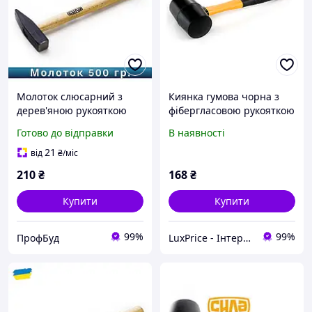
Молоток слюсарний з
Киянка гумова чорна з
дерев'яною рукояткою
фібергласовою рукояткою
(500гр) "СИЛА"
680гр СИЛА 320185
Готово до відправки
В наявності
LuxPrice
21
від
₴
/міс
210
₴
168
₴
Купити
Купити
99%
99%
ПрофБуд
LuxPrice - Інтернет магазин інструментів і автоаксесуарів