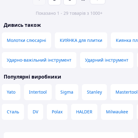
Показано 1 - 29 товарів з 1000+
Дивись також
Молотки слюсарні
КИЯНКА для плитки
Киянка пл
Ударно-важільний інструмент
Ударний інструмент
Популярні виробники
Yato
Intertool
Sigma
Stanley
Mastertool
Сталь
DV
Polax
HALDER
Milwaukee