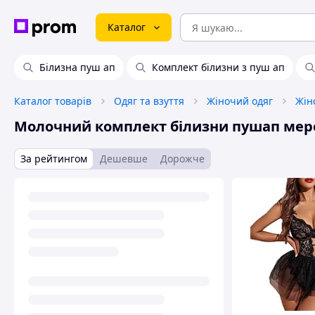
Каталог
Білизна пуш ап
Комплект білизни з пуш ап
Каталог товарів
Одяг та взуття
Жіночий одяг
Жін
Молочний комплект білизни пушап ме
За рейтингом
Дешевше
Дорожче