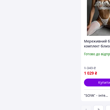
Мереживний б
комплект білиз
квітковою ви
Готово до відп
та панчохами
(бюстгальтер, с
пояс), S L
1 349
₴
1 029
₴
Купит
"SOYA" - інтернет-магазин
1
2