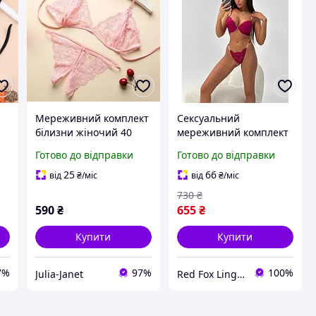
Мереживний комплект
Сексуальний
білизни жіночий 40
мереживний комплект
рожевий
білизни фуксія
Готово до відправки
Готово до відправки
подвійний пуш ап
бразиліана розмір 75C
25
66
від
₴
/міс
від
₴
/міс
730
₴
590
₴
655
₴
Купити
Купити
7%
97%
100%
Julia-Janet
Red Fox Lingerie