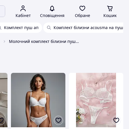
Кабінет
Сповіщення
Обране
Кошик
Комплект пуш ап
Комплект білизни acousma на пушап
Молочний комплект білизни пушап мереживний