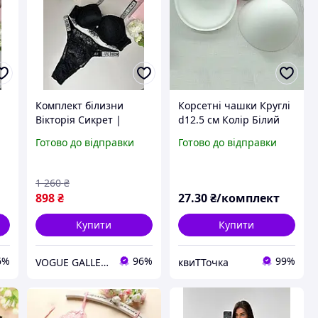
Комплект білизни
Корсетні чашки Круглі
Вікторія Сикрет |
d12.5 см Колір Білий
Мереживна жіноча
без пуш-ап (Push up)
Готово до відправки
Готово до відправки
білизна ліф з пуш апом
без кісточки,
і трусики Victoria`s
поролонові, комплект 2
Secret
шт.
1 260
₴
898
₴
27
.30
₴/комплект
Купити
Купити
6%
96%
99%
VOGUE GALLERY
квиТТочка