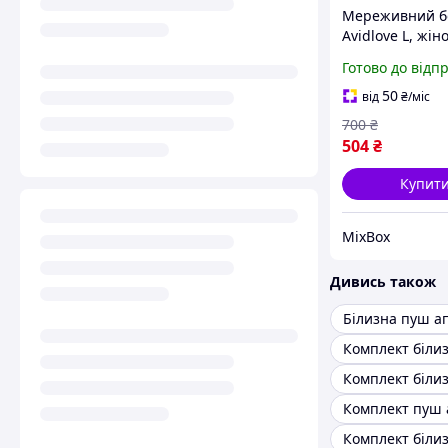
Мереживний б
Avidlove L, жін
комплект білиз
Готово до відп
пуш-ап, знімно
спідницею та
50
від
₴
/міс
регульованим
700
₴
бретелями
504
₴
Купит
MixBox
Дивись також
Білизна пуш а
Комплект пуш 