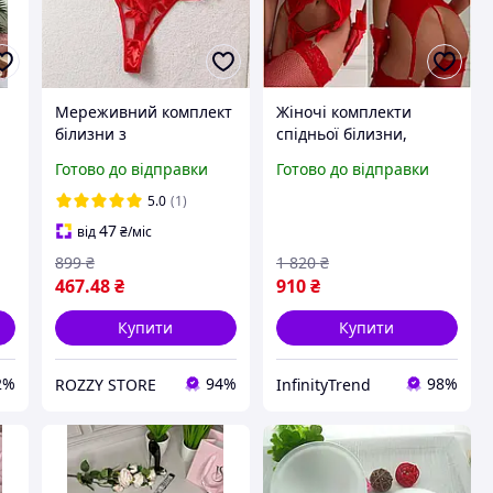
Мереживний комплект
Жіночі комплекти
білизни з
спідньої білизни,
регуляторами жіноча
спідня білизна з
Готово до відправки
Готово до відправки
сітчаста білизна з
панчохами, Гарний
мережива бюстгальтер
мереживний комплект
5.0
(1)
а
з кісточками Червоний
47
від
₴
/міс
S
899
₴
1 820
₴
467
.48
₴
910
₴
Купити
Купити
2%
94%
98%
ROZZY STORE
InfinityTrend