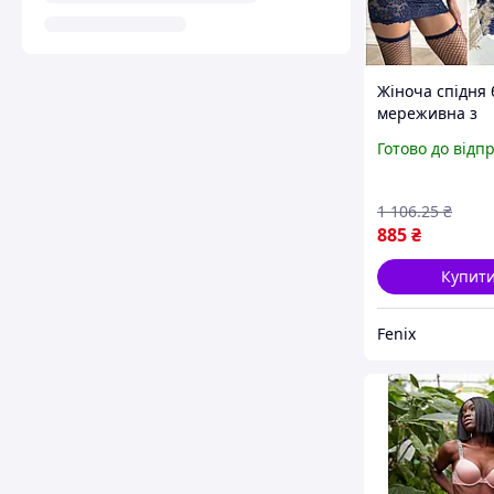
Жіноча спідня 
мереживна з
панчохами
Готово до відп
Сексуальний к
топ і спідниця
комплекти спід
1 106
.25
₴
білизни для ді
885
₴
Купит
Fenix