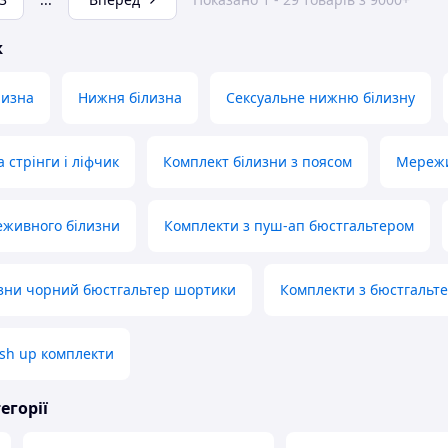
ж
лизна
Нижня білизна
Сексуальне нижню білизну
 стрінги і ліфчик
Комплект білизни з поясом
Мережи
еживного білизни
Комплекти з пуш-ап бюстгальтером
изни чорний бюстгальтер шортики
Комплекти з бюстгальте
sh up комплекти
егорії