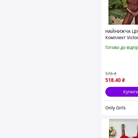
НАЙНИЖЧА ЦІНА
Комплект Victor
Secret з пуш-ап
Готово до відп
Вікторія Сікрет
576
₴
518
.40
₴
Купит
Only Girls