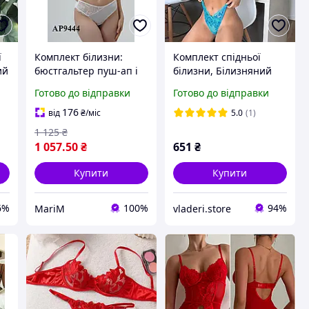
ї
Комплект білизни:
Комплект спідньої
ий
бюстгальтер пуш-ап і
білизни, Білизняний
трусики 9444 Balaloum
комплект, Набір
Готово до відправки
Готово до відправки
ий
спідньої білизни,
Мереживна білизна,
176
від
₴
/міс
5.0
(1)
нижня жіноча білизна
1 125
₴
1 057
.50
₴
651
₴
Купити
Купити
6%
100%
94%
MariM
vladeri.store