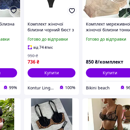
білизна
Комплект жіночої
Комплект мереживно
білизни чорний бюст з
жіночої білизни тонк
пуш-ап еротична
поролон без пуш-апу
равки
Готово до відправки
Готово до відправки
омплект
білизна жіноча
2343k Weiyesi Бежев
74
від
₴
/міс
ньої
950
₴
вчат
736
₴
850
₴/комплект
и
Купити
Купити
99%
100%
9
Kontur Lingerie
Bikini beach