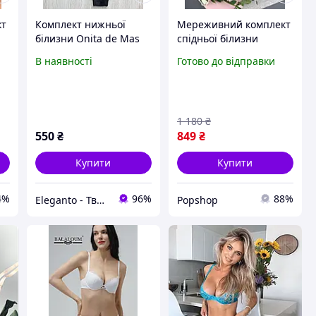
кт
Комплект нижньої
Мереживний комплект
білизни Onita de Mas
спідньої білизни
(Чашка C) чорний,
Вікторія Сікрет без
В наявності
Готово до відправки
жіночий, мереживний,
пушап леопардовий зі
т
третій розмір пуш ап
стразами Victoria's
Secret
1 180
₴
550
₴
849
₴
Купити
Купити
4%
96%
88%
Eleganto - Твоя ідеальна нижня білизна
Popshop