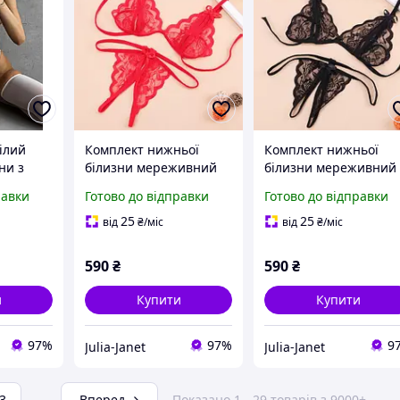
ілий
Комплект нижньої
Комплект нижньої
ни з
білизни мереживний
білизни мереживний
шивкою
40 червоний
42 чорний
равки
Готово до відправки
Готово до відправки
трінги,
25
25
від
₴
/міс
від
₴
/міс
590
₴
590
₴
и
Купити
Купити
97%
97%
9
Julia-Janet
Julia-Janet
3
...
Вперед
Показано 1 - 29 товарів з 9000+