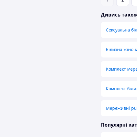
Дивись тако
Сексуальна бі
Білизна жіноча
Комплект мер
Комплект біл
Мереживні pu
Популярні кат