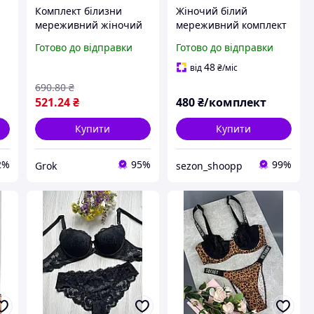
Комплект білизни
Жіночий білий
й
мереживний жіночий
мереживний комплект
повсякденний
білизни S-M,
Готово до відправки
Готово до відправки
п
молочний 85B набір
бюстгальтер на
бюстгальтер з пуш-ап
кісточках без поролону
48
від
₴
/міс
ня
та трусики сліпи
та стрінгами
690
.80
₴
вишуканого
521
.24
₴
480
₴/комплект
романтичного
Купити
Купити
2%
95%
99%
Grok
sezon_shoopp