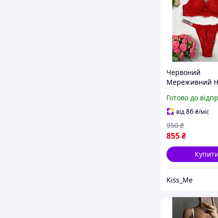
Червоний
Мереживний Н
Нижньої Білиз
Готово до відп
Вікторія Сікрет
Жіночий зі Ст
86
від
₴
/міс
Пуш Ап Ероти
950
₴
Комплект Victor
855
₴
Secret
Купит
Kiss_Me