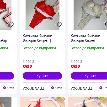
Комплект білизни
Комплект білизни
абір
Вікторія Сикрет |
Вікторія Сікрет
ни
Мереживна жіноча
Мереживна жіноча
равки
Готово до відправки
Готово до відправки
білизна ліф з пуш апом
спідня білизна ліф з
разами
і трусики Victoria`s
пуш апом і трусики
чний
Secret
Victoria`s Secret
1 260
₴
1 260
₴
ia s
898
₴
898
₴
и
Купити
Купити
95%
96%
9
VOGUE GALLERY
VOGUE GALLERY