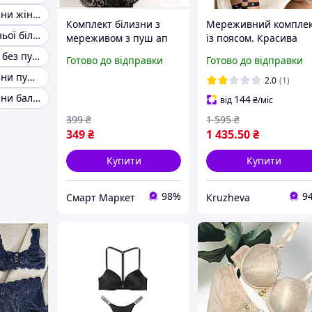
Комплект білизни жіночий пуш ап
Комплект білизни з
Мереживний компле
Комплект нижньої білизни з м'якою чашкою
мереживом з пуш ап
із поясом. Красива
колір чорний розмір
якісна жіноча спідня
Нижня білизна без пуш апа
Готово до відправки
Готово до відправки
34/75B
білизна. Сексуальний
Комплект білизни пушап 75B
мереживний комплек
2.0
(1)
із поясом ліф із
Комплект білизни балконет
144
від
₴
/міс
кісточками,
399
₴
1 595
₴
349
₴
1 435
.50
₴
Купити
Купити
98%
9
Смарт Маркет
Кruzheva