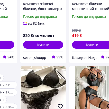
оді
Комплект жіночої
Комплект білизни
очий
білизни, бюстгальтер з
мереживний жіночи
ни з
поролоном пуш-ап В-D,
молочний 85В, набір
равки
Готово до відправки
Готово до відправки
ю міні-
трусики сітка сліп
бюстгальтер з пуш-а
та трусики сліпи для
82
від
₴
/міс
и
повсякденного носін
589
₴
з
820
₴/комплект
419
₴
и
Купити
Купити
94%
99%
9
sezon_shoopp
Швидко і Надійно
п
Комплект білизни з пуш ап
Комплект білизни з бюстгальтером для маленьких грудей
ап
Комплект білизни acousma на пушап