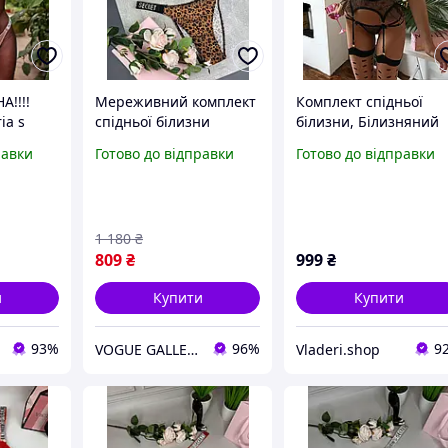
!!!!
Мереживний комплект
Комплект спідньої
ia s
спідньої білизни
білизни, Білизняний
 |
Вікторія Сікрет без
комплект, Набір
равки
Готово до відправки
Готово до відправки
пушап леопардовий зі
спідньої білизни,
стразами Victoria's
Мереживна білизна,
Secret
нижня жіноча білизн
1 180
₴
809
₴
999
₴
и
Купити
Купити
93%
96%
9
VOGUE GALLERY
Vladeri.shop