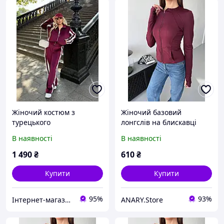
Жіночий костюм з
Жіночий базовий
турецького
лонгслів на блискавці
двостороннього велюру
турецький мікродайвінг
В наявності
В наявності
на хутрі з лампасами,
Бордовий, 42
розміри батал 50-52, 54-
1 490
₴
610
₴
56, 58-60
Купити
Купити
95%
93%
Інтернет-магазин "Подружки"
ANARY.Store