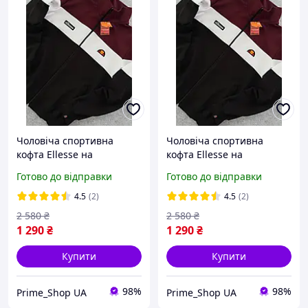
Чоловіча спортивна
Чоловіча спортивна
кофта Ellesse на
кофта Ellesse на
блискавці олімпійка
блискавці олімпійка
Готово до відправки
Готово до відправки
еллесе чорна біла еліс
еллесе чорна біла еліс
весна осінь Туреччина
весна осінь Туреччина
4.5
(2)
4.5
(2)
Модна турецька двунитка
Модна турецька двунитка
2 580
₴
2 580
₴
1 290
₴
1 290
₴
Купити
Купити
98%
98%
Prime_Shop UA
Prime_Shop UA