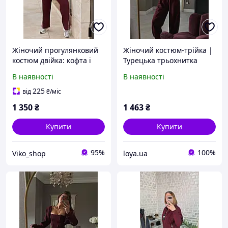
Жіночий прогулянковий
Жіночий костюм-трійка |
костюм двійка: кофта і
Турецька трьохнитка
штани батал двонитка
ПЕНЬЄ | XS L | Сірий
В наявності
В наявності
турецька 50-52,54-56,58-
меланж, Бордо, Шоколад
60,62-64
225
від
₴
/міс
1 350
₴
1 463
₴
Купити
Купити
95%
100%
Viko_shop
loya.ua