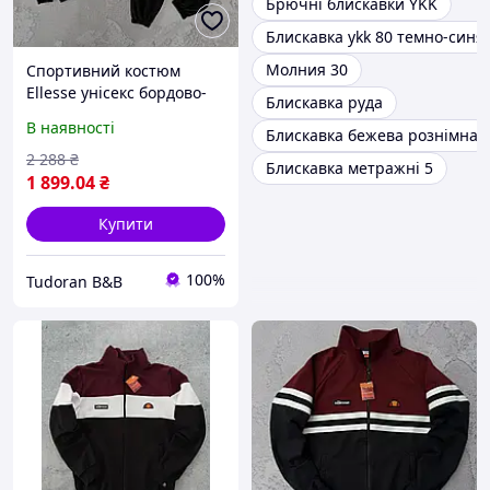
Брючні блискавки YKK
Блискавка ykk 80 темно-синя 
Молния 30
Спортивний костюм
Ellesse унісекс бордово-
Блискавка руда
чорний з білими
В наявності
Блискавка бежева рознімна
вставками, комплект
кофта на блискавці та
2 288
₴
Блискавка метражні 5
штани джогери з
1 899
.04
₴
турецької
Купити
100%
Tudoran B&B