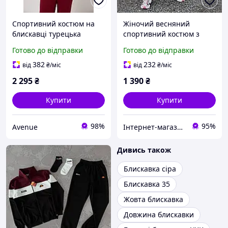
Спортивний костюм на
Жіночий весняний
блискавці турецька
спортивний костюм з
трьохнитка(без флісу)
турецького велюру з
Готово до відправки
Готово до відправки
жіночий
контрастними вставками
кофта на блискавці та
382
232
від
₴
/міс
від
₴
/міс
штани розміри 42-48
2 295
₴
1 390
₴
Купити
Купити
98%
95%
Avenue
Інтернет-магазин одягу та взуття KedON
Дивись також
Блискавка сіра
Блискавка 35
Жовта блискавка
Довжина блискавки