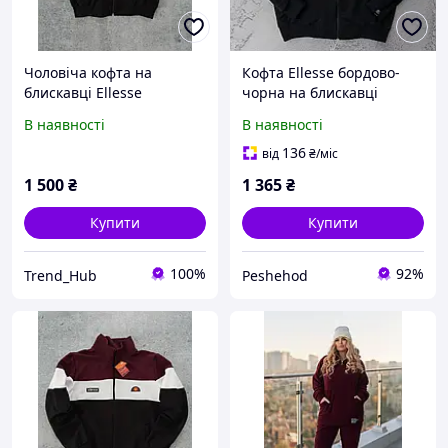
Чоловіча кофта на
Кофта Ellesse бордово-
блискавці Ellesse
чорна на блискавці
турецька двонитка,
турецька двонитка,
В наявності
В наявності
унісекс Спортивна кофта
унісекс
Ellesse з нашивкою
136
від
₴
/міс
весна/осінь
1 500
₴
1 365
₴
Купити
Купити
100%
92%
Trend_Hub
Peshehod