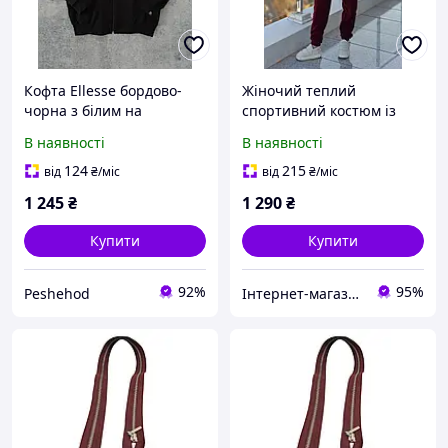
Кофта Ellesse бордово-
Жіночий теплий
чорна з білим на
спортивний костюм із
блискавці турецька
турецького флісу кофта з
В наявності
В наявності
двонитка, унісекс
капюшоном на короткій
блискавці та штани
124
215
від
₴
/міс
від
₴
/міс
розміри 48-58
1 245
₴
1 290
₴
Купити
Купити
92%
95%
Peshehod
Інтернет-магазин одягу та взуття KedON