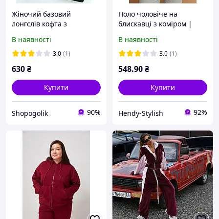
Жіночий базовий
Поло чоловіче на
лонгслів кофта з
блискавці з коміром |
відкритими плечима на
Турецька двонитка |
В наявності
В наявності
блискавці турецька
весна літо осінь | бордо
ангора рубчик чорний
3.0
(1)
3.0
(1)
молочний бордовий
630
₴
548
.90
₴
шоколадний
Купити
Купити
90%
92%
Shopogolik
Hendy-Stylish