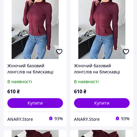
Жіночий базовий
Жіночий базовий
лонгслів на блискавці
лонгслів на блискавці
турецький мікродайвінг
турецький мікродайвінг
В наявності
В наявності
Бордовий, 44
Бордовий, 46
610
₴
610
₴
Купити
Купити
93%
93%
ANARY.Store
ANARY.Store