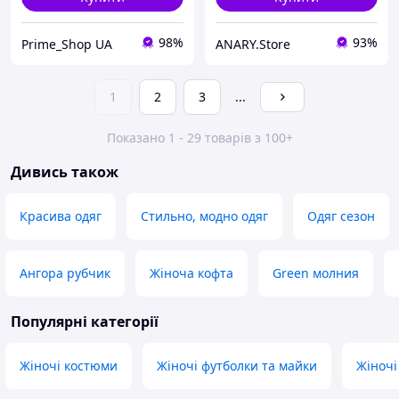
98%
93%
Prime_Shop UA
ANARY.Store
1
2
3
...
Показано 1 - 29 товарів з 100+
Дивись також
Красива одяг
Стильно, модно одяг
Одяг сезон
Ангора рубчик
Жіноча кофта
Green молния
Популярні категорії
Жіночі костюми
Жіночі футболки та майки
Жіночі