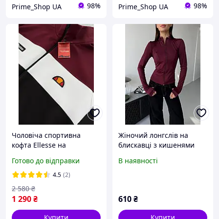
98%
98%
Prime_Shop UA
Prime_Shop UA
Чоловіча спортивна
Жіночий лонгслів на
кофта Ellesse на
блискавці з кишенями
блискавці олімпійка
турецький мікродайвінг
Готово до відправки
В наявності
еллесе чорна біла еліс
Бордовий, 42
весна осінь Туреччина
4.5
(2)
Модна турецька двунитка
2 580
₴
1 290
₴
610
₴
Купити
Купити