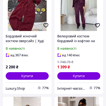
Бордовий жіночий
Велюровий костюм
костюм оверсайз | Худі
бордовий із кофтою на
на блискавці | Джоггери
блискавці та широкими
В наявності
В наявності
| Турецька двохнитка |
штанами з турецького
Розмір 42-46
велюру Merlini
367
140
від
₴
/міс
від
₴
/міс
1 748
.75
₴
2 200
₴
1 399
₴
Купити
Купити
77%
77%
Luxury.Shop
Інтернет-магазин TOOLS-PROOF