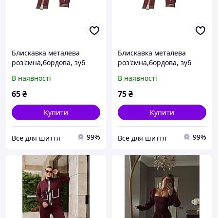
Блискавка металева
Блискавка металева
роз'ємна,бордова, зуб
роз'ємна,бордова, зуб
нікель,1 бігунок, тип 5, 55
нікель,1 бігунок, тип 4, 65
В наявності
В наявності
см
см
65
₴
75
₴
Купити
Купити
99%
99%
Все для шиття
Все для шиття