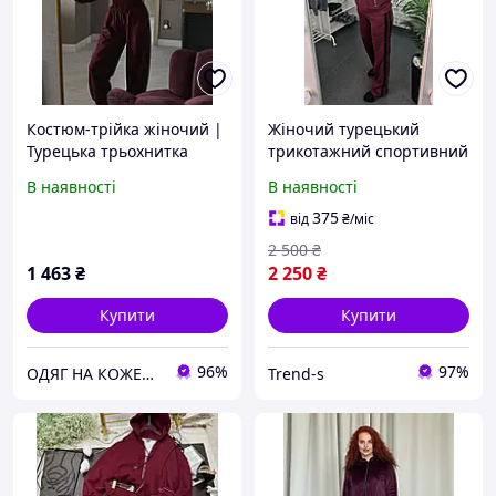
Костюм-трійка жіночий |
Жіночий турецький
Турецька трьохнитка
трикотажний спортивний
ПЕНЬЄ | XS L | Сірий
костюм двійка | Кофта +
В наявності
В наявності
меланж, Бордо, Шоколад
штани | Бордо/м'ята
375
від
₴
/міс
2 500
₴
1 463
₴
2 250
₴
Купити
Купити
96%
97%
ОДЯГ НА КОЖЕН ДЕНЬ
Trend-s