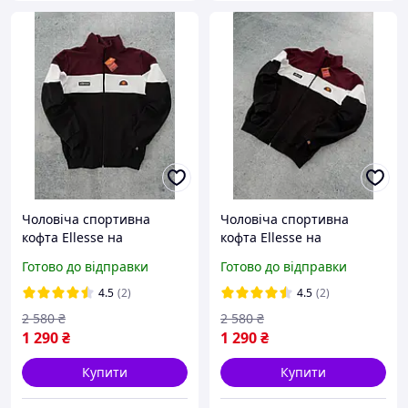
Чоловіча спортивна
Чоловіча спортивна
кофта Ellesse на
кофта Ellesse на
блискавці олімпійка
блискавці олімпійка
Готово до відправки
Готово до відправки
еллесе чорна біла еліс
еллесе чорна біла еліс
весна осінь Туреччина
весна осінь Туреччина
4.5
(2)
4.5
(2)
Модна турецька двунитка
Модна турецька двунитка
2 580
₴
2 580
₴
1 290
₴
1 290
₴
Купити
Купити