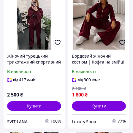
Жіночий турецький
Бордовий жіночий
трикотажний спортивний
костюм | Кофта на змійці
костюм двійка | Кофта +
| Штани | Турецький
В наявності
В наявності
штани | Колір бордо/
велюр | Розмір 42-46
м'ята
417
300
від
₴
/міс
від
₴
/міс
2 100
₴
2 500
₴
1 800
₴
Купити
Купити
100%
77%
SVIT-LANA
Luxury.Shop