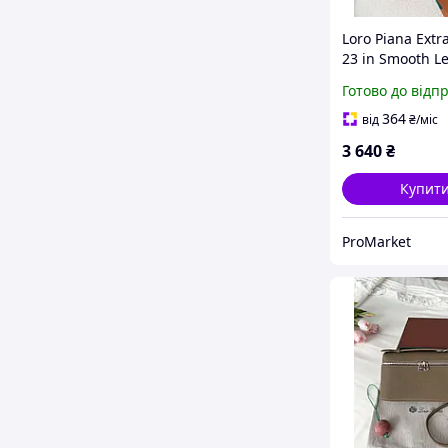
Loro Piana Extr
23 in Smooth L
Dark Terracotta
Готово до відп
364
від
₴
/міс
3 640
₴
Купит
ProMarket