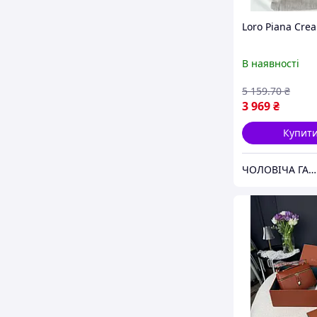
Loro Piana Cre
В наявності
5 159
.70
₴
3 969
₴
Купит
ЧОЛОВІЧА ГАРДЕРОБНА