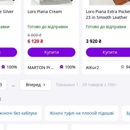
e Silver
Loro Piana Cream
Loro Piana Extra Pocke
23 in Smooth Leather
Dark Terracotta
равки
Готово до відправки
Готово до відправки
6 800
₴
6 120
₴
3 920
₴
и
Купити
Купити
100%
100%
9
MARTON Premium
AlKur2
3
...
Вперед
Показано 1 - 29 товарів з 100+
ж
жіночі без каблука
Жіночі туфлі на плоскій підошві
Б