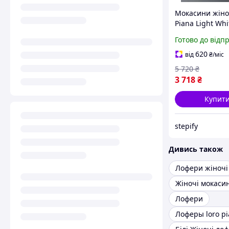
Мокасини жіно
Piana Light Whit
із замші з
Готово до відп
декоративною
підвіскою Італі
620
від
₴
/міс
LR08
5 720
₴
3 718
₴
Купит
stepify
Дивись також
Лофери жіночі
Жіночі мокасин
Лофери
Лоферы loro p