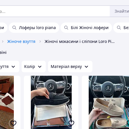
Знайти
ри
Лоферы loro piana
Білі Жіночі лофери
Бе
Жіноче взуття
Жіночі мокасини і сліпони Loro Piana
аїні
зуття
Колір
Матеріал верху