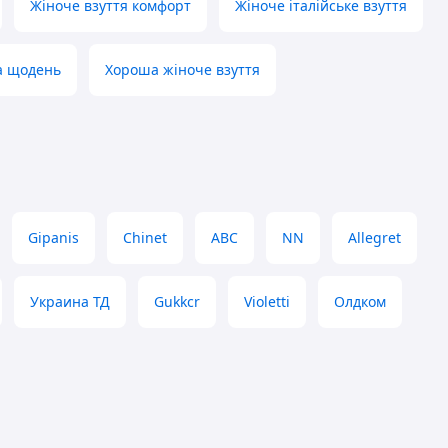
Жіноче взуття комфорт
Жіноче італійське взуття
а щодень
Хороша жіноче взуття
Gipanis
Chinet
ABC
NN
Allegret
Украина ТД
Gukkcr
Violetti
Олдком