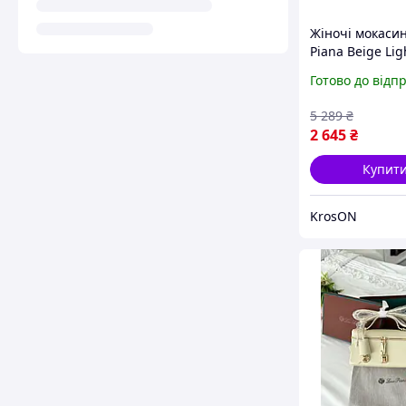
Жіночі мокаси
Piana Beige Li
Готово до відп
5 289
₴
2 645
₴
Купит
KrosON