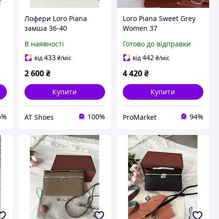
Лофери Loro Piana
Loro Piana Sweet Grey
замша 36-40
Women 37
В наявності
Готово до відправки
433
442
від
₴
/міс
від
₴
/міс
2 600
₴
4 420
₴
Купити
Купити
6%
100%
94%
AT Shoes
ProMarket