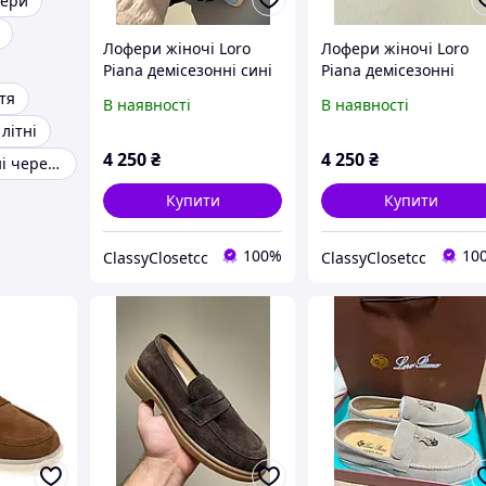
фери
Лофери жіночі Loro
Лофери жіночі Loro
Piana демісезонні сині
Piana демісезонні
замшеві Loafers Blue
коричневі замшеві
тя
В наявності
В наявності
premium преміум
Loafers Brown premi
літні
взуття
преміум взуття
4 250
₴
4 250
₴
Жіночі класичні черевики
Купити
Купити
100%
10
ClassyClosetcc
ClassyClosetcc