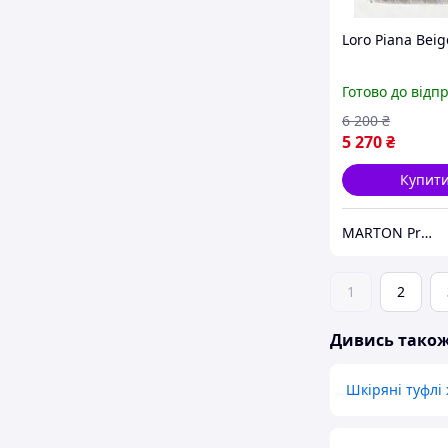
Loro Piana Beig
Готово до відп
6 200
₴
5 270
₴
Купит
MARTON Premium
1
2
Дивись тако
Шкіряні туфлі 