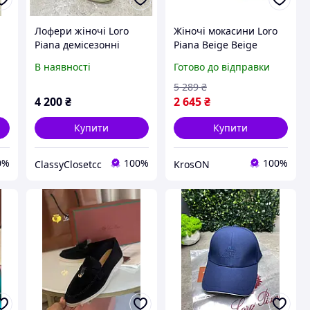
Лофери жіночі Loro
Жіночі мокасини Loro
Piana демісезонні
Piana Beige Beige
чорні замшеві Loafers
В наявності
Готово до відправки
um
Black преміум взуття
5 289
₴
4 200
₴
2 645
₴
Купити
Купити
0%
100%
100%
ClassyClosetcc
KrosON