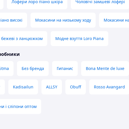
Лофери лоро піано шкіра
Чоловічі замшеві лофері
іано високі
Мокасини на низькому ходу
Мокасини н
 бежеві з ланцюжком
Модне взуття Loro Piana
иробники
Litma
Без бренда
Гипанис
Bona Mente de luxe
r
Kadisailun
ALLSY
Obuff
Rosso Avangard
ни і сліпони оптом