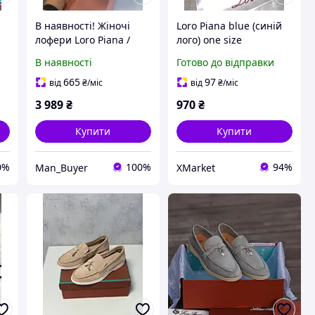
В наявності! Жіночі
Loro Piana blue (синій
лофери Loro Piana /
лого) one size
rs
Люкс Якість лоро піана
В наявності
Готово до відправки
пиана 36 Розмір
665
97
від
₴
/міс
від
₴
/міс
3 989
₴
970
₴
Купити
Купити
0%
100%
94%
Man_Buyer
XMarket