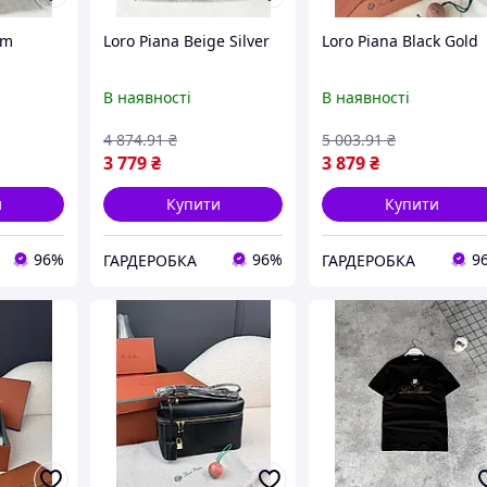
am
Loro Piana Beige Silver
Loro Piana Black Gold
В наявності
В наявності
4 874
.91
₴
5 003
.91
₴
3 779
₴
3 879
₴
и
Купити
Купити
96%
96%
9
ГАРДЕРОБКА
ГАРДЕРОБКА