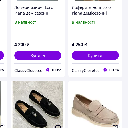
Лофери жіночі Loro
Лофери жіночі Loro
Piana демісезонні
Piana демісезонні
рожеві замшеві Loafers
темно-сині замшеві
В наявності
В наявності
ні
Pink premium преміум
Loafers Navy Blue
взуття
premium преміум
взуття
4 200
₴
4 250
₴
Купити
Купити
0%
100%
100%
ClassyClosetcc
ClassyClosetcc