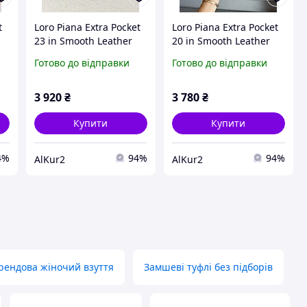
t
Loro Piana Extra Pocket
Loro Piana Extra Pocket
23 in Smooth Leather
20 in Smooth Leather
Dark Green
Terracotta
Готово до відправки
Готово до відправки
3 920
₴
3 780
₴
Купити
Купити
4%
94%
94%
AlKur2
AlKur2
рендова жіночий взуття
Замшеві туфлі без підборів