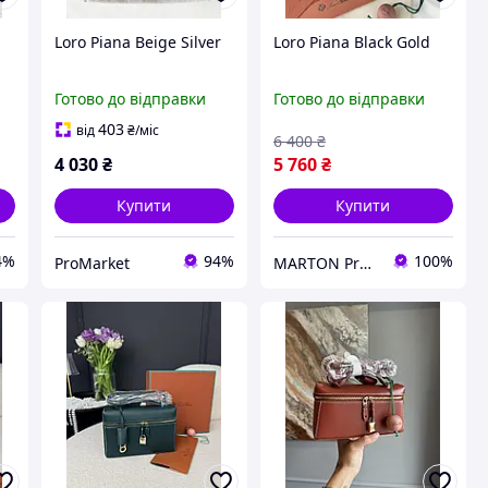
Loro Piana Beige Silver
Loro Piana Black Gold
Готово до відправки
Готово до відправки
403
від
₴
/міс
6 400
₴
4 030
₴
5 760
₴
Купити
Купити
4%
94%
100%
ProMarket
MARTON Premium