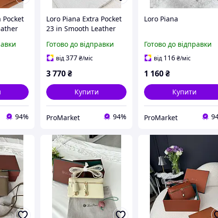
a Pocket
Loro Piana Extra Pocket
Loro Piana
eather
23 in Smooth Leather
 23x15
Black
равки
Готово до відправки
Готово до відправки
377
116
від
₴
/міс
від
₴
/міс
3 770
₴
1 160
₴
и
Купити
Купити
94%
94%
9
ProMarket
ProMarket