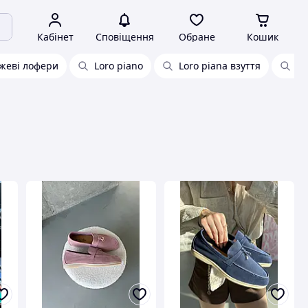
Кабінет
Сповіщення
Обране
Кошик
жеві лофери
Loro piano
Loro piana взуття
Ло