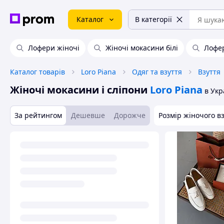
Каталог
В категорії
Лофери жіночі
Жіночі мокасини білі
Лофе
Каталог товарів
Loro Piana
Одяг та взуття
Взуття
Жіночі мокасини і сліпони
Loro Piana
в Укр
За рейтингом
Дешевше
Дорожче
Розмір жіночого в