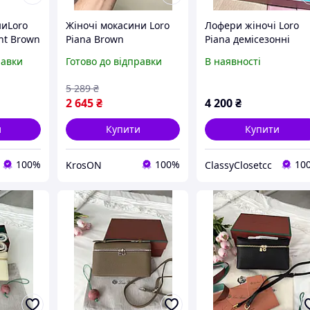
ниLoro
Жіночі мокасини Loro
Лофери жіночі Loro
ght Brown
Piana Brown
Piana демісезонні
бежеві замшеві Loafe
равки
Готово до відправки
В наявності
Beige преміум взуття
5 289
₴
2 645
₴
4 200
₴
и
Купити
Купити
100%
100%
10
KrosON
ClassyClosetcc