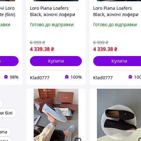
чі Loro
Loro Piana Loafers
Loro Piana Loafers
e (білі)
Black, жіночі лофери
Black, жіночі лофери
Loro Piana, стильне
Loro Piana, стильне
равки
Готово до відправки
Готово до відправки
взуття Loro Piana, чорні
взуття Loro Piana, чор
я арт.
лофери Loro Piana,
лофери Loro Piana,
брендові туфлі Loro
брендові туфлі Loro
6 999
₴
6 999
₴
Piana
Piana
4 339
.38
₴
4 339
.38
₴
и
Купити
Купити
98%
100%
10
Klad0777
Klad0777
и білі
iana