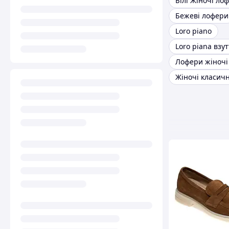
Білі Жіночі ло
Бежеві лофери
Loro piano
Loro piana взут
Лофери жіночі 