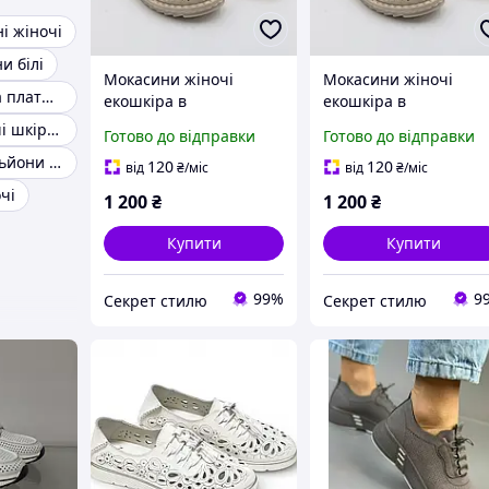
і жіночі
и білі
Мокасини жіночі
Мокасини жіночі
Жіночі туфлі на платформі
екошкіра в
екошкіра в
перфорацію бежеві,40
перфорацію, бежеві,
Кросівки Жіночі шкіряні білі
Готово до відправки
Готово до відправки
розмір по устілці 25.5
розмір по устілці 25 с
Замшеві ботильйони на підборах
см. Allsy код-(RA8-555)
Allsy код-(RA8-555)
120
120
від
₴
/міс
від
₴
/міс
чі
1 200
₴
1 200
₴
Купити
Купити
99%
9
Секрет стилю
Секрет стилю