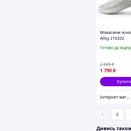
Мокасини жіноч
Allsy 210332
Готово до відп
2 500
₴
1 790
₴
Купит
Інтернет магазин спортивного взуття Shoes-Factory
1
2
Дивись тако