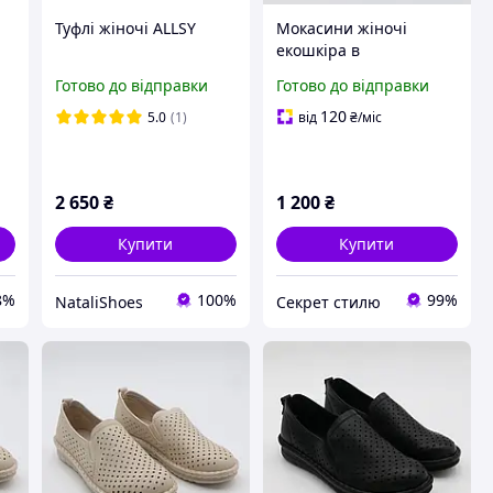
і
Туфлі жіночі ALLSY
Мокасини жіночі
екошкіра в
перфорацію бежеві,41
Готово до відправки
Готово до відправки
розмір за устілкою 26.5
см. Allsy код-(RA8-555)
120
5.0
(1)
від
₴
/міс
41
2 650
₴
1 200
₴
Купити
Купити
8%
100%
99%
NataliShoes
Секрет стилю