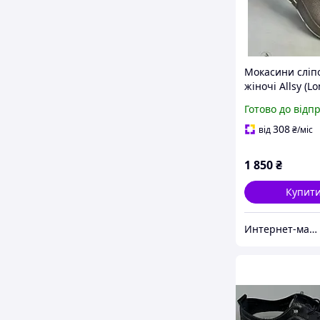
Мокасини сліп
жіночі Allsy (Lo
натуральні шкі
Готово до відп
39 (24,5 см)
308
від
₴
/міс
1 850
₴
Купит
Интернет-магазин обуви "shoescomfort"