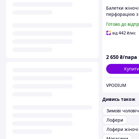
Балетки жіночі
перфорацією з
натуральної ш
Готово до відп
бежевого коль
широкому кабл
442
від
₴
/міс
38р
2 650
₴/пара
Купит
VPODIUM
Дивись також
Лофери
Лофери жіночі
Мокасини