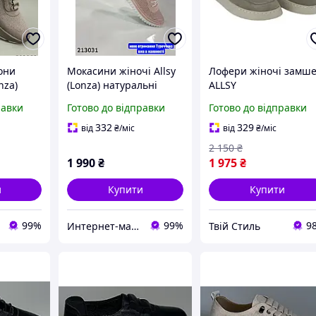
они
Мокасини жіночі Allsy
Лофери жіночі замше
nza)
(Lonza) натуральні
ALLSY
ряні сірі
шкіряні з перфорацією
равки
Готово до відправки
Готово до відправки
кольору пудра 37 (23,5
см)
332
329
від
₴
/міс
від
₴
/міс
2 150
₴
1 990
₴
1 975
₴
и
Купити
Купити
99%
99%
9
Интернет-магазин обуви "shoescomfort"
Твій Стиль