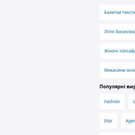
Балетки текст
Літні босоніжк
Жіночі топса
Мокасини жіно
Популярні в
Fashion
Etor
Age