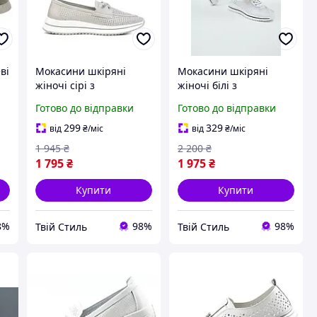
ві
Мокасини шкіряні
Мокасини шкіряні
жіночі сірі з
жіночі білі з
перфорацією ALLSY
перфорацією ALLSY
Готово до відправки
Готово до відправки
299
329
від
₴
/міс
від
₴
/міс
1 945
₴
2 200
₴
1 795
₴
1 975
₴
Купити
Купити
8%
98%
98%
Твій Стиль
Твій Стиль