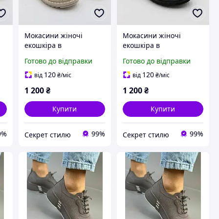
Мокасини жіночі
Мокасини жіночі
екошкіра в
екошкіра в
39
перфорацію,42 розмір
перфорацію чорні,36
Готово до відправки
Готово до відправки
м.
за устілкою 27 см. Allsy
розмір по устілці 23.5
код-(RA8-555)
см. Allsy код-(RA8-5555
120
120
від
₴
/міс
від
₴
/міс
b)
1 200
₴
1 200
₴
Купити
Купити
9%
99%
99%
Секрет стилю
Секрет стилю