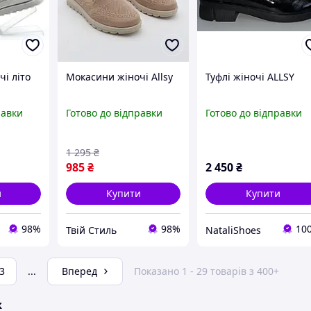
і літо
Мокасини жіночі Allsy
Туфлі жіночі ALLSY
равки
Готово до відправки
Готово до відправки
1 295
₴
985
₴
2 450
₴
и
Купити
Купити
98%
98%
10
Твій Стиль
NataliShoes
3
...
Вперед
Показано 1 - 29 товарів з 400+
ж