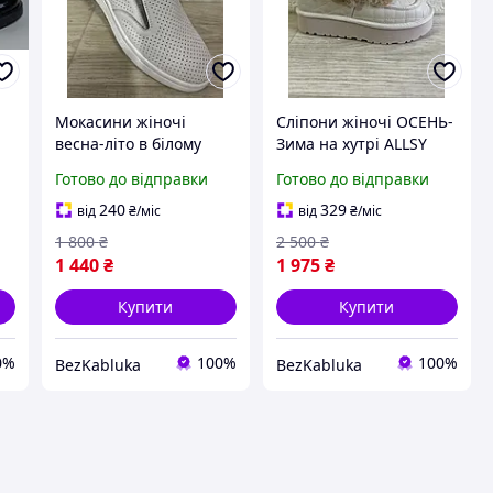
Мокасини жіночі
Сліпони жіночі ОСЕНЬ-
весна-літо в білому
Зима на хутрі ALLSY
кольорі, шкіра 37 38 39
Готово до відправки
Готово до відправки
40 41 розмір ALLSY
240
329
від
₴
/міс
від
₴
/міс
1 800
₴
2 500
₴
1 440
₴
1 975
₴
Купити
Купити
0%
100%
100%
BezKabluka
BezKabluka