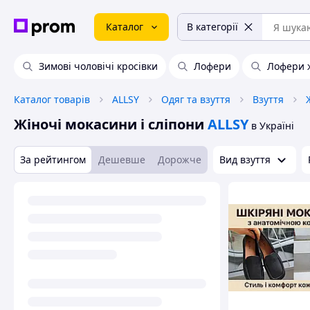
Каталог
В категорії
Зимові чоловічі кросівки
Лофери
Лофери 
Каталог товарів
ALLSY
Одяг та взуття
Взуття
Жіночі мокасини і сліпони
ALLSY
в Україні
За рейтингом
Дешевше
Дорожче
Вид взуття