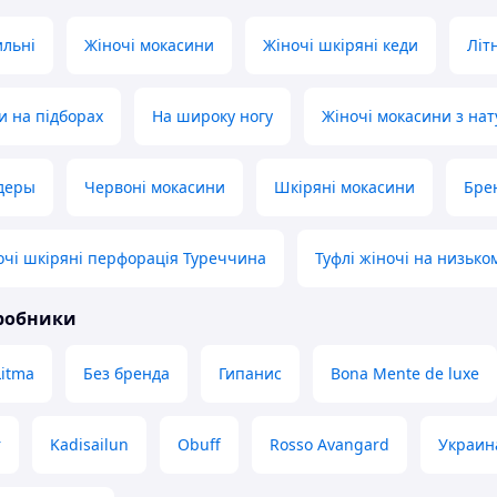
ильні
Жіночі мокасини
Жіночі шкіряні кеди
Літ
и на підборах
На широку ногу
Жіночі мокасини з нат
йдеры
Червоні мокасини
Шкіряні мокасини
Бре
чі шкіряні перфорація Туреччина
Туфлі жіночі на низько
иробники
Litma
Без бренда
Гипанис
Bona Mente de luxe
r
Kadisailun
Obuff
Rosso Avangard
Украин