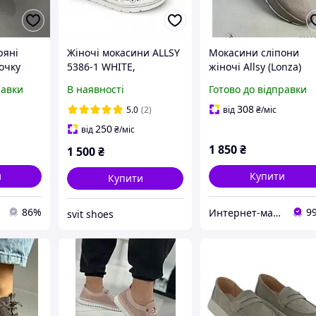
ряні
Жіночі мокасини ALLSY
Мокасини сліпони
очку
5386-1 WHITE,
жіночі Allsy (Lonza)
натуральна шкіра,
натуральні шкіряні сі
равки
В наявності
Готово до відправки
колір білий
36 (23,0 см)
308
5.0
(2)
від
₴
/міс
250
від
₴
/міс
1 850
₴
1 500
₴
и
Купити
Купити
86%
9
Интернет-магазин обуви "shoescomfort"
svit shoes