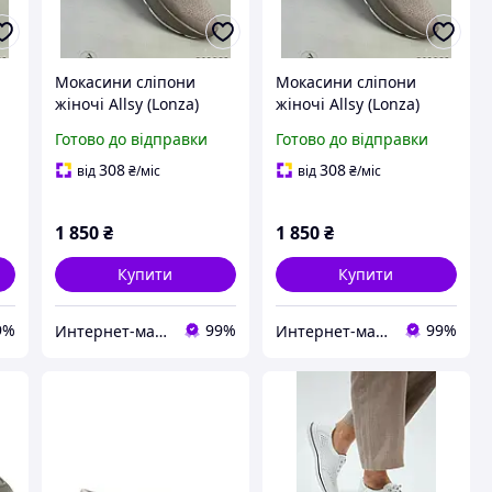
Мокасини сліпони
Мокасини сліпони
жіночі Allsy (Lonza)
жіночі Allsy (Lonza)
рі
натуральні шкіряні сірі
натуральні шкіряні сірі
Готово до відправки
Готово до відправки
37 (23,5 см)
38 (24,0 см)
308
308
від
₴
/міс
від
₴
/міс
1 850
₴
1 850
₴
Купити
Купити
9%
99%
99%
Интернет-магазин обуви "shoescomfort"
Интернет-магазин обуви "shoescomfort"