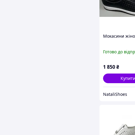
Мокасини жіно
Готово до відп
1 850
₴
Купит
NataliShoes