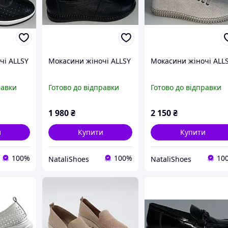
чі ALLSY
Мокасини жіночі ALLSY
Мокасини жіночі ALL
равки
Готово до відправки
Готово до відправки
1 980
₴
2 150
₴
и
Купити
Купити
100%
100%
10
NataliShoes
NataliShoes