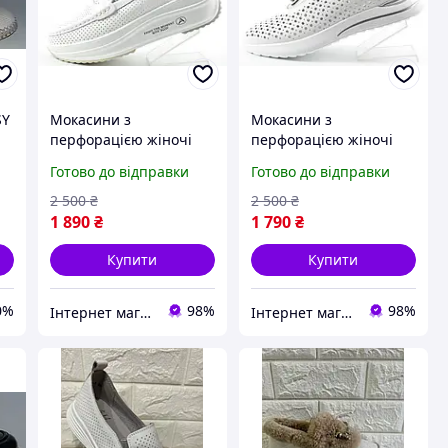
SY
Мокасини з
Мокасини з
перфорацією жіночі
перфорацією жіночі
літо Allsy шкіра 207114
Allsy 210306
Готово до відправки
Готово до відправки
2 500
₴
2 500
₴
1 890
₴
1 790
₴
Купити
Купити
0%
98%
98%
Інтернет магазин спортивного взуття Shoes-Factory
Інтернет магазин спортивного взуття Shoes-Factory