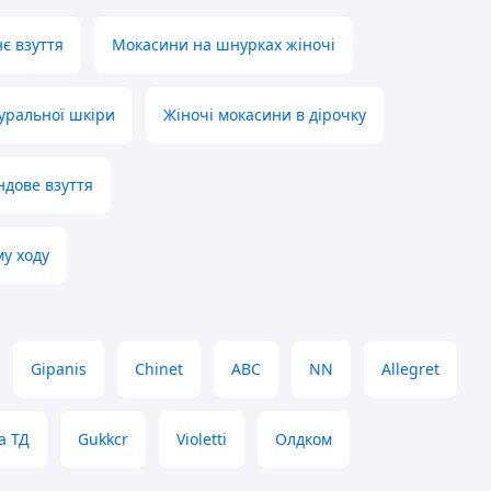
нє взуття
Мокасини на шнурках жіночі
уральної шкіри
Жіночі мокасини в дірочку
ндове взуття
му ходу
Gipanis
Chinet
ABC
NN
Allegret
а ТД
Gukkcr
Violetti
Олдком