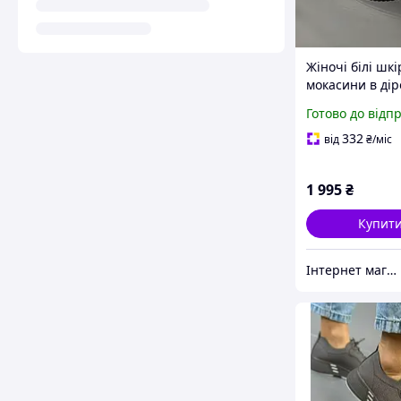
Жіночі білі шкі
мокасини в дір
Готово до відп
332
від
₴
/міс
1 995
₴
Купит
Інтернет магазин "Shoes City"