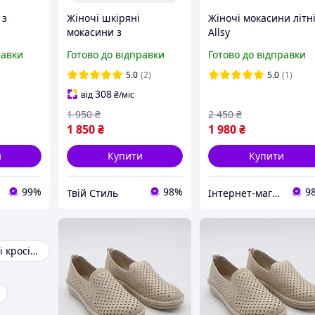
 з
Жіночі шкіряні
Жіночі мокасини літн
мокасини з
Allsy
кіри
перфорацією ALLSY
равки
Готово до відправки
Готово до відправки
ору на
учці.
5.0
(2)
5.0
(1)
308
від
₴
/міс
1 950
₴
2 450
₴
1 850
₴
1 980
₴
и
Купити
Купити
99%
98%
9
Твій Стиль
Інтернет-магазин "Streetmoda"
Зимові чоловічі кросівки