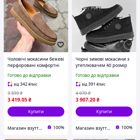
Чоловічі мокасини бежеві
Чорні зимові мокасини з
перфоровані комфортні
утеплювачем 40 розмір
Готово до відправки
Готово до відправки
342
391
від
₴
/міс
від
₴
/міс
3 599
₴
4 070
₴
3 419
.05
₴
3 907
.20
₴
Купити
Купити
100%
100%
Магазин взуття Brogue.com.ua
Магазин взуття Brogue.com.ua