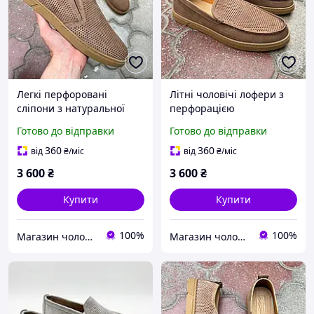
Легкі перфоровані
Літні чоловічі лофери з
сліпони з натуральної
перфорацією
шкіри 40
Готово до відправки
Готово до відправки
360
360
від
₴
/міс
від
₴
/міс
3 600
₴
3 600
₴
Купити
Купити
100%
100%
Магазин чоловічого взуття Bims.shoes
Магазин чоловічого взуття Bims.shoes