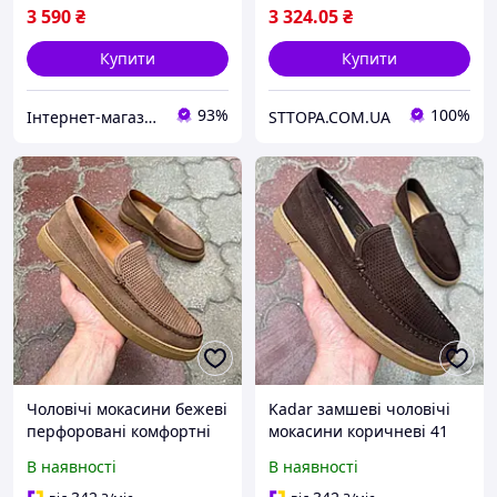
3 590
₴
3 324
.05
₴
Купити
Купити
93%
100%
Інтернет-магазин "Perfectstore"
STTOPA.COM.UA
Чоловічі мокасини бежеві
Kadar замшеві чоловічі
перфоровані комфортні
мокасини коричневі 41
В наявності
В наявності