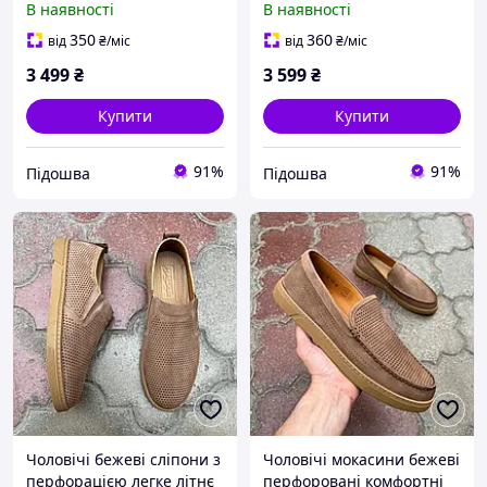
В наявності
В наявності
350
360
від
₴
/міс
від
₴
/міс
3 499
₴
3 599
₴
Купити
Купити
91%
91%
Підошва
Підошва
Чоловічі бежеві сліпони з
Чоловічі мокасини бежеві
перфорацією легке літнє
перфоровані комфортні