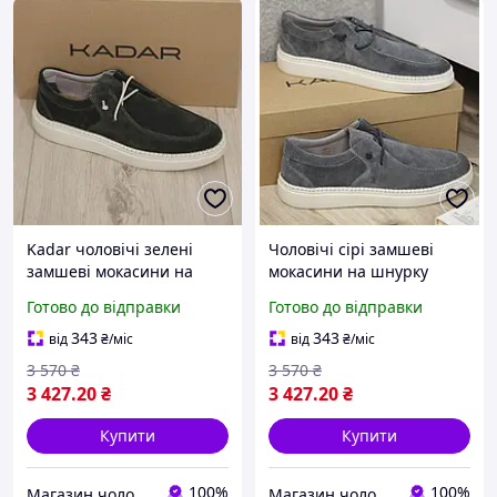
Kadar чоловічі зелені
Чоловічі сірі замшеві
замшеві мокасини на
мокасини на шнурку
шнурках з натуральної
Готово до відправки
Готово до відправки
шкіри
343
343
від
₴
/міс
від
₴
/міс
3 570
₴
3 570
₴
3 427
.20
₴
3 427
.20
₴
Купити
Купити
100%
100%
Магазин чоловічого взуття Bims.shoes
Магазин чоловічого взуття Bims.shoes