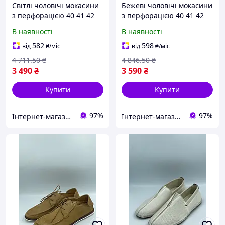
Світлі чоловічі мокасини
Бежеві чоловічі мокасини
з перфорацією 40 41 42
з перфорацією 40 41 42
44 розмір
43 44 розмір
В наявності
В наявності
582
598
від
₴
/міс
від
₴
/міс
4 711
.50
₴
4 846
.50
₴
3 490
₴
3 590
₴
Купити
Купити
97%
97%
Інтернет-магазин "Brettani"
Інтернет-магазин "Brettani"