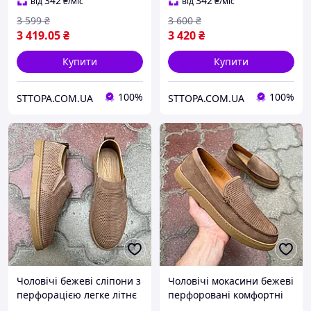
342
342
від
₴
/міс
від
₴
/міс
3 599
₴
3 600
₴
3 419
.05
₴
3 420
₴
Купити
Купити
100%
100%
STTOPA.COM.UA
STTOPA.COM.UA
Чоловічі бежеві сліпони з
Чоловічі мокасини бежеві
перфорацією легке літнє
перфоровані комфортні
взуття