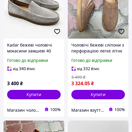
Kadar бежеві чоловічі
Чоловічі бежеві сліпони з
мокасини замшеві 40
перфорацією легке літнє
взуття
Готово до відправки
Готово до відправки
340
332
від
₴
/міс
від
₴
/міс
3 499
₴
3 400
₴
3 324
.05
₴
Купити
Купити
100%
100%
Магазин чоловічого взуття Bims.shoes
Магазин взуття Brogue.com.ua