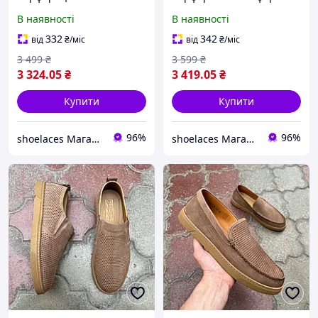
взуття
В наявності
В наявності
332
342
від
₴
/міс
від
₴
/міс
3 499
₴
3 599
₴
3 324
.05
₴
3 419
.05
₴
Купити
Купити
96%
96%
shoelaces Магазин одягу і взуття на кожний день
shoelaces Магазин одягу і взуття на кожний день