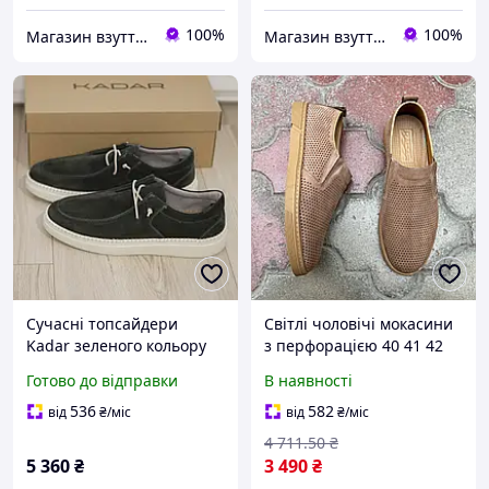
100%
100%
Магазин взуття Brogue.com.ua
Магазин взуття Brogue.com.ua
Сучасні топсайдери
Світлі чоловічі мокасини
Kadar зеленого кольору
з перфорацією 40 41 42
40 розмір
44 розмір
Готово до відправки
В наявності
536
582
від
₴
/міс
від
₴
/міс
4 711
.50
₴
5 360
₴
3 490
₴