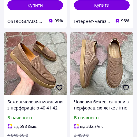
Купити
Купити
99%
93%
ОSTROGLYAD.СOM.UA
Інтернет-магазин "Perfectstore"
Бежеві чоловічі мокасини
Чоловічі бежеві сліпони з
з перфорацією 40 41 42
перфорацією легке літнє
43 44 розмір
взуття
В наявності
В наявності
598
332
від
₴
/міс
від
₴
/міс
4 846
.50
₴
3 499
₴