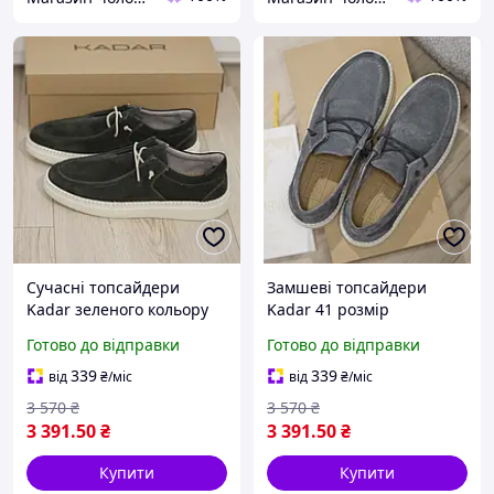
Сучасні топсайдери
Замшеві топсайдери
Kadar зеленого кольору
Kadar 41 розмір
40 розмір
Готово до відправки
Готово до відправки
339
339
від
₴
/міс
від
₴
/міс
3 570
₴
3 570
₴
3 391
.50
₴
3 391
.50
₴
Купити
Купити