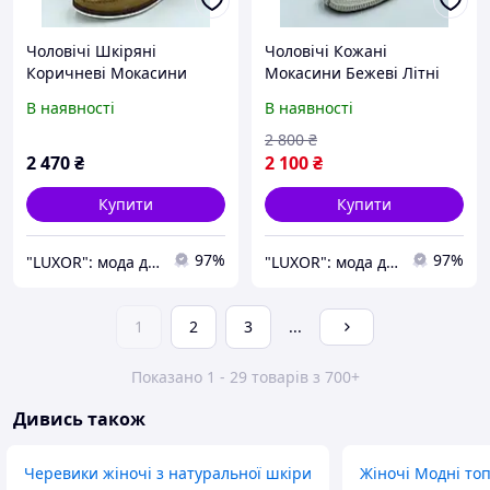
Чоловічі Шкіряні
Чоловічі Кожані
Коричневі Мокасини
Мокасини Бежеві Літні
Kadar
Kadar Comfort Line
В наявності
В наявності
2 800
₴
2 470
₴
2 100
₴
Купити
Купити
97%
97%
"LUXOR": мода для сміливих та обраних!
"LUXOR": мода для сміливих та обраних!
1
2
3
...
Показано 1 - 29 товарів з 700+
Дивись також
Черевики жіночі з натуральної шкіри
Жіночі Модні то