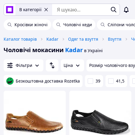
В категорії
Кросівки жіночі
Чоловічі кеди
Сліпони чоло
Каталог товарів
Kadar
Одяг та взуття
Взуття
Ч
Чоловічі мокасини
Kadar
в Україні
Фільтри
Ціна
Розмір чоловічого вз
Безкоштовна доставка Rozetka
39
41,5