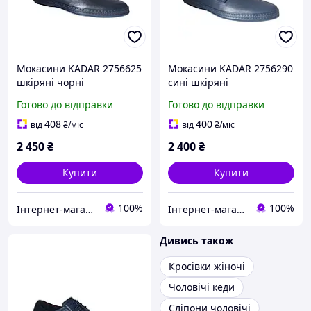
Мокасини KADAR 2756625
Мокасини KADAR 2756290
шкіряні чорні
сині шкіряні
Готово до відправки
Готово до відправки
408
400
від
₴
/міс
від
₴
/міс
2 450
₴
2 400
₴
Купити
Купити
100%
100%
Інтернет-магазин "Престиж"
Інтернет-магазин "Престиж"
Дивись також
Кросівки жіночі
Чоловічі кеди
Сліпони чоловічі