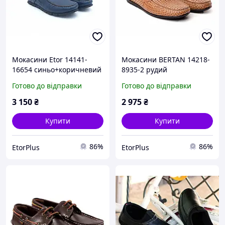
Мокасини Etor 14141-
Мокасини BERTAN 14218-
16654 синьо+коричневий
8935-2 рудий
Готово до відправки
Готово до відправки
3 150
₴
2 975
₴
Купити
Купити
86%
86%
EtorPlus
EtorPlus