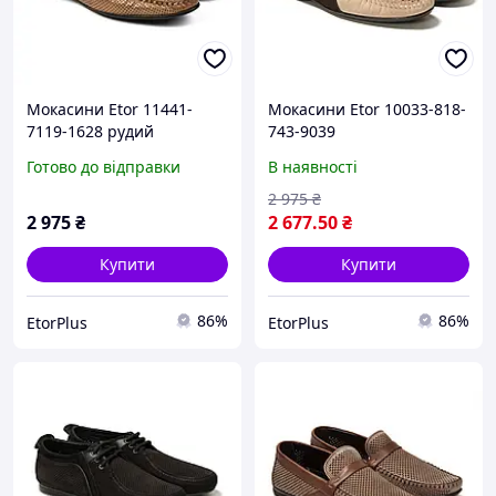
Мокасини Etor 11441-
Мокасини Etor 10033-818-
7119-1628 рудий
743-9039
бежевий+коричневий
Готово до відправки
В наявності
2 975
₴
2 975
₴
2 677
.50
₴
Купити
Купити
86%
86%
EtorPlus
EtorPlus