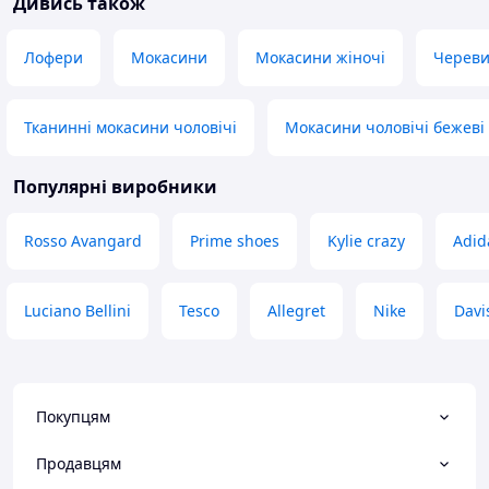
Дивись також
Лофери
Мокасини
Мокасини жіночі
Череви
Тканинні мокасини чоловічі
Мокасини чоловічі бежеві
Популярні виробники
Rosso Avangard
Prime shoes
Kylie crazy
Adid
Luciano Bellini
Tesco
Allegret
Nike
Davi
Покупцям
Продавцям