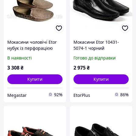
Мокасини чоловічі Etor
Мокасини Etor 10431-
нубук із перфорацією
5074-1 чорний
В наявності
Готово до відправки
3 308
₴
2 975
₴
Купити
Купити
92%
86%
Megastar
EtorPlus