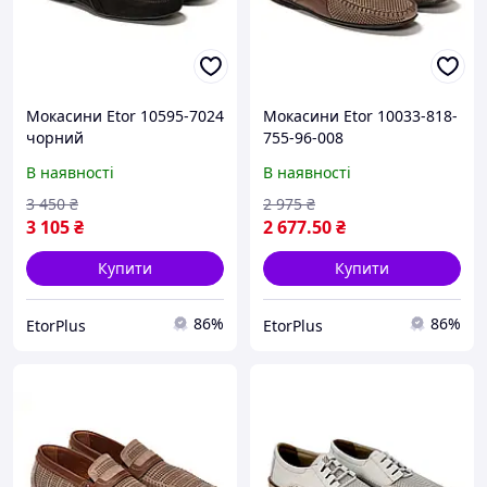
Мокасини Etor 10595-7024
Мокасини Etor 10033-818-
чорний
755-96-008
бежевий+коричневий
В наявності
В наявності
3 450
₴
2 975
₴
3 105
₴
2 677
.50
₴
Купити
Купити
86%
86%
EtorPlus
EtorPlus