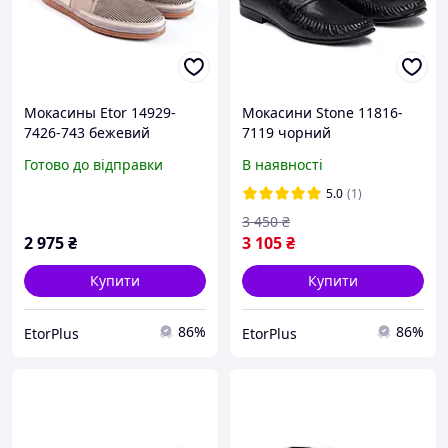
Мокасины Etor 14929-
Мокасини Stone 11816-
7426-743 бежевий
7119 чорний
Готово до відправки
В наявності
5.0
(1)
3 450
₴
2 975
₴
3 105
₴
Купити
Купити
86%
86%
EtorPlus
EtorPlus