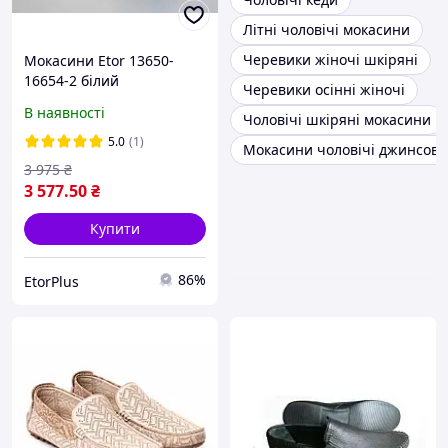
Літні чоловічі мокасини
Черевики жіночі шкіряні
Мокасини Etor 13650-
16654-2 білий
Черевики осінні жіночі
В наявності
Чоловічі шкіряні мокасини
5.0
(1)
Мокасини чоловічі джинсові
3 975
₴
3 577
.50
₴
Купити
86%
EtorPlus