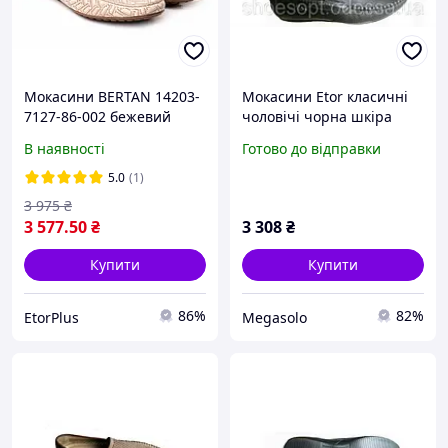
Мокасини BERTAN 14203-
Мокасини Etor класичні
7127-86-002 бежевий
чоловічі чорна шкіра
В наявності
Готово до відправки
5.0
(1)
3 975
₴
3 577
.50
₴
3 308
₴
Купити
Купити
86%
82%
EtorPlus
Megasolo