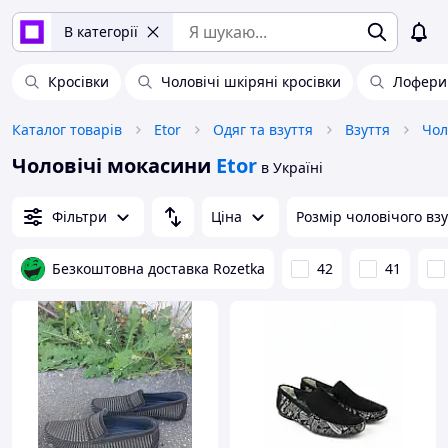
В категорії
Кросівки
Чоловічі шкіряні кросівки
Лофери 
Каталог товарів
Etor
Одяг та взуття
Взуття
Чол
Чоловічі мокасини
Etor
в Україні
Фільтри
Ціна
Розмір чоловічого вз
Безкоштовна доставка Rozetka
42
41