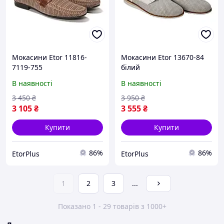
Мокасини Etor 11816-
Мокасини Etor 13670-84
7119-755
білий
бежевий+коричневий
В наявності
В наявності
3 450
₴
3 950
₴
3 105
₴
3 555
₴
Купити
Купити
86%
86%
EtorPlus
EtorPlus
1
2
3
...
Показано 1 - 29 товарів з 1000+