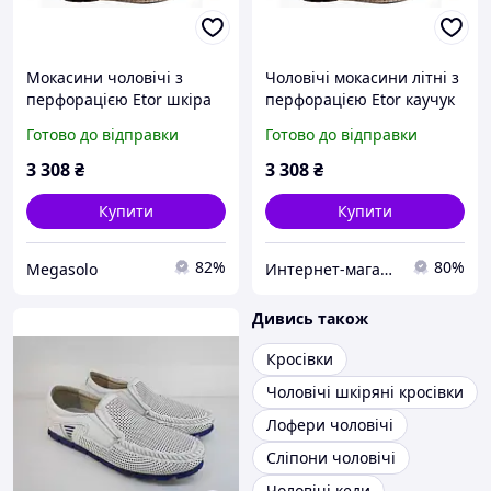
Мокасини чоловічі з
Чоловічі мокасини літні з
перфорацією Etor шкіра
перфорацією Etor каучук
підошва
Готово до відправки
Готово до відправки
3 308
₴
3 308
₴
Купити
Купити
82%
80%
Megasolo
Интернет-магазин ShoesOpt
Дивись також
Кросівки
Чоловічі шкіряні кросівки
Лофери чоловічі
Сліпони чоловічі
Чоловічі кеди