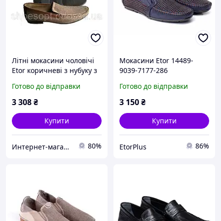
Літні мокасини чоловічі
Мокасини Etor 14489-
Etor коричневі з нубуку з
9039-7177-286
перфорацією
синьо+коричневий
Готово до відправки
Готово до відправки
3 308
₴
3 150
₴
Купити
Купити
80%
86%
Интернет-магазин ShoesOpt
EtorPlus