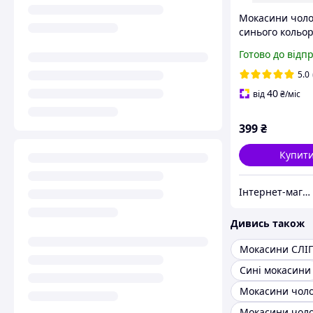
Мокасини чоло
синього кольо
текстиль 1585
Готово до відп
5.0
40
від
₴
/міс
399
₴
Купит
Інтернет-магазин Minimalka.com - мінімальні ціни на одяг та взуття, спідню білизну та інші товари
Дивись також
Мокасини СЛІ
Сині мокасини