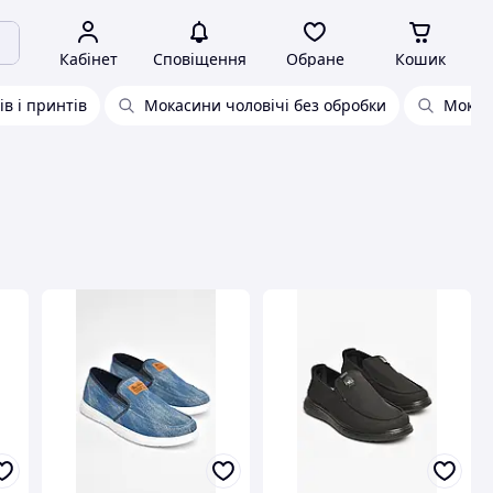
Кабінет
Сповіщення
Обране
Кошик
ів і принтів
Мокасини чоловічі без обробки
Мокаси