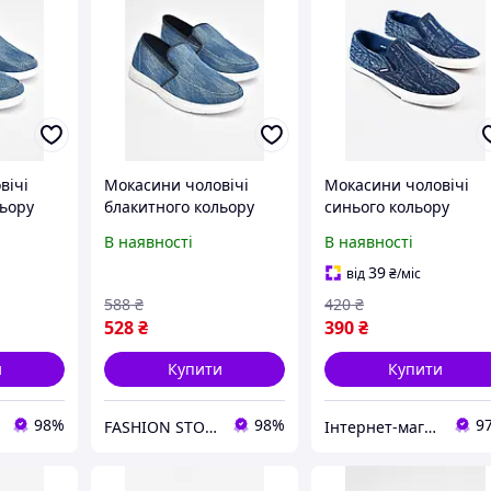
вічі
Мокасини чоловічі
Мокасини чоловічі
льору
блакитного кольору
синього кольору
0L
текстиль 202845L
текстиль 202712M
В наявності
В наявності
39
від
₴
/міс
588
₴
420
₴
528
₴
390
₴
и
Купити
Купити
98%
98%
9
FASHION STORE
Інтернет-магазин Minimalka.com - мінімальні ціни на одяг та взуття, спідню білизну та інші товари