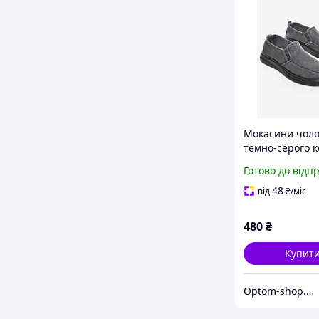
Мокасини чоло
темно-серого 
текстиль 21033
Готово до відп
48
від
₴
/міс
480
₴
Купит
Optom-shop.com.ua - Оптовий інтернет-магазин: Одежа та взуття оптом, спідня білизна недорого