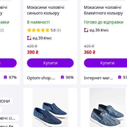
вічі
Мокасини чоловічі
Мокасини чоловічі
ру
синього кольору
блакитного кольору
49M
текстиль 202712P
текстиль 202839M
равки
В наявності
Готово до відправки
36
(2)
5.0
(6)
від
₴
/міс
39
від
₴
/міс
420
₴
420
₴
390
₴
360
₴
и
Купити
Купити
97%
96%
9
Optom-shop.com.ua - Оптовий інтернет-магазин: Одежа та взуття оптом, спідня білизна недорого
Інтернет-магазин Minimalka.com - мінімальні ціни на одяг та взуття, спідню білизну та інші товари
ПОНИ
Мокасини чоловічі сітка гіпаніс
Мокасини чоловічі без візерунків і принтів