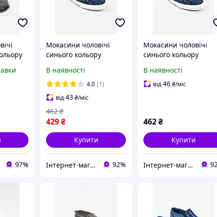
вічі
Мокасини чоловічі
Мокасини чоловічі
кольору
синього кольору
синього кольору
34M
текстиль 202712T
текстиль 158549T
равки
В наявності
В наявності
Безкоштовна доставка
Безкоштовна доставк
46
4.0
(1)
від
₴
/міс
43
від
₴
/міс
462
₴
429
₴
462
₴
и
Купити
Купити
97%
92%
9
Інтернет-магазин Optom7km.net - опт та роздріб товарів Одесса, ринок 7км
Інтернет-магазин Optom7km.net - опт та роздріб товарів Одесса, ринок 7км