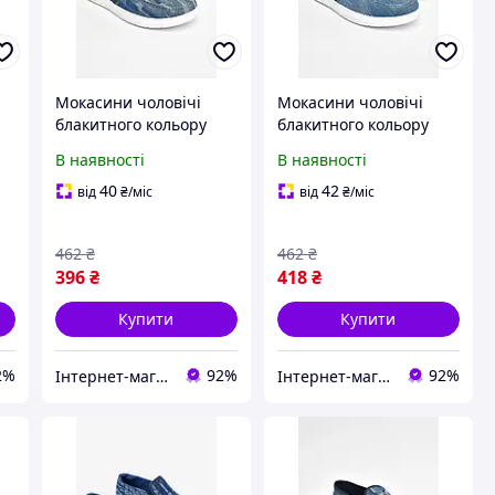
Мокасини чоловічі
Мокасини чоловічі
блакитного кольору
блакитного кольору
текстиль 202839T
текстиль р.40 202840T
В наявності
В наявності
а
Безкоштовна доставка
Безкоштовна доставка
40
42
від
₴
/міс
від
₴
/міс
462
₴
462
₴
396
₴
418
₴
Купити
Купити
2%
92%
92%
Інтернет-магазин Optom7km.net - опт та роздріб товарів Одесса, ринок 7км
Інтернет-магазин Optom7km.net - опт та роздріб товарів Одесса, ринок 7км