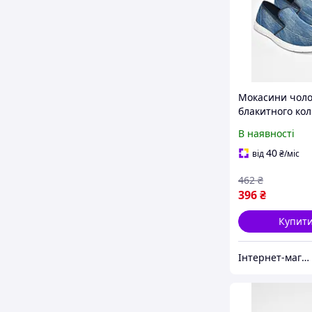
Мокасини чоло
блакитного ко
текстиль р.40 
В наявності
Безкоштовна д
40
від
₴
/міс
462
₴
396
₴
Купит
Інтернет-магазин Optom7km.net - опт та роздріб товарів Одесса, ринок 7км