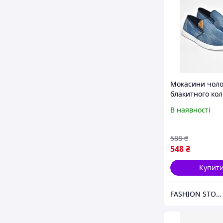
Мокасини чоло
блакитного ко
текстиль 20284
В наявності
588
₴
548
₴
Купит
FASHION STORE