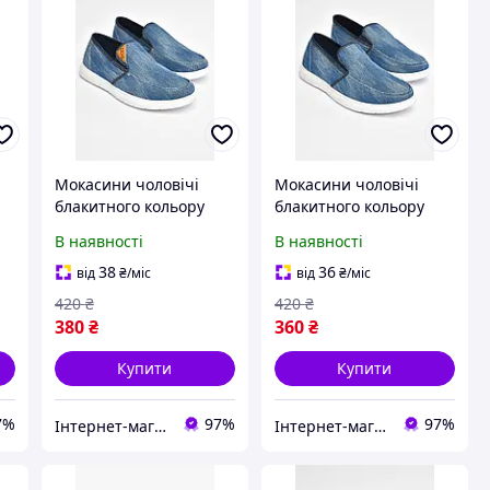
Мокасини чоловічі
Мокасини чоловічі
блакитного кольору
блакитного кольору
текстиль 202840M
текстиль 202845M
В наявності
В наявності
38
36
від
₴
/міс
від
₴
/міс
420
₴
420
₴
380
₴
360
₴
Купити
Купити
7%
97%
97%
Інтернет-магазин Minimalka.com - мінімальні ціни на одяг та взуття, спідню білизну та інші товари
Інтернет-магазин Minimalka.com - мінімальні ціни на одяг та взуття, спідню білизну та інші товари