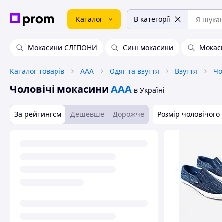
Каталог
В категорії
Мокасини СЛІПОНИ
Сині мокасини
Мокаси
Каталог товарів
ААА
Одяг та взуття
Взуття
Чо
Чоловічі мокасини
ААА
в Україні
За рейтингом
Дешевше
Дорожче
Розмір чоловічого 