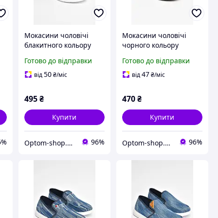
Мокасини чоловічі
Мокасини чоловічі
блакитного кольору
чорного кольору
текстиль 202848P
текстиль 205738P
Готово до відправки
Готово до відправки
50
47
від
₴
/міс
від
₴
/міс
495
₴
470
₴
Купити
Купити
6%
96%
96%
Optom-shop.com.ua - Оптовий інтернет-магазин: Одежа та взуття оптом, спідня білизна недорого
Optom-shop.com.ua - Оптовий інтернет-магазин: Одежа та взуття оптом, спідня білизна недорого