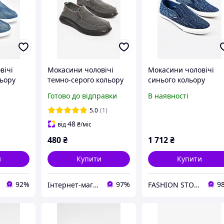
вічі
Мокасини чоловічі
Мокасини чоловічі
льору
темно-серого кольору
синього кольору
202845T
текстиль 210335M
текстиль 158549L
Готово до відправки
В наявності
оставка
5.0
(1)
48
від
₴
/міс
480
₴
1 712
₴
и
Купити
Купити
92%
97%
9
Інтернет-магазин Minimalka.com - мінімальні ціни на одяг та взуття, спідню білизну та інші товари
FASHION STORE