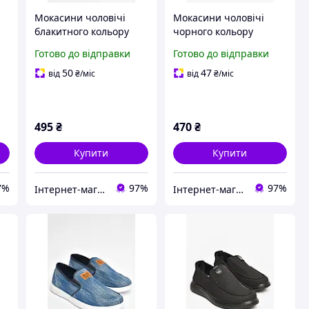
Мокасини чоловічі
Мокасини чоловічі
блакитного кольору
чорного кольору
текстиль 202848M
текстиль 205738M
Готово до відправки
Готово до відправки
50
47
від
₴
/міс
від
₴
/міс
495
₴
470
₴
Купити
Купити
7%
97%
97%
Інтернет-магазин Minimalka.com - мінімальні ціни на одяг та взуття, спідню білизну та інші товари
Інтернет-магазин Minimalka.com - мінімальні ціни на одяг та взуття, спідню білизну та інші товари