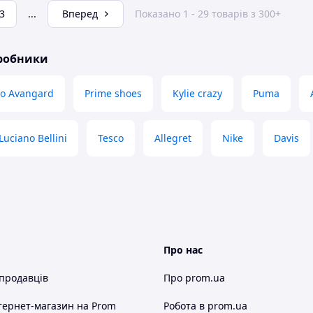
3
...
Вперед
Показано 1 - 29 товарів з 300+
иробники
o Avangard
Prime shoes
Kylie crazy
Puma
Luciano Bellini
Tesco
Allegret
Nike
Davis
Про нас
 продавців
Про prom.ua
тернет-магазин
на Prom
Робота в prom.ua