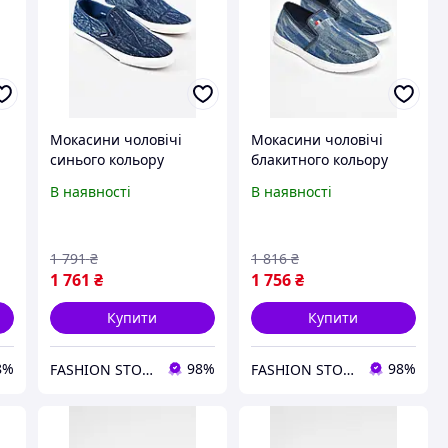
Мокасини чоловічі
Мокасини чоловічі
синього кольору
блакитного кольору
текстиль 202712L
текстиль 202839L
В наявності
В наявності
1 791
₴
1 816
₴
1 761
₴
1 756
₴
Купити
Купити
8%
98%
98%
FASHION STORE
FASHION STORE