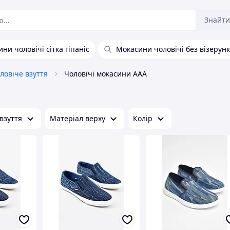
Знайти
ни чоловічі сітка гіпаніс
Мокасини чоловічі без візерунк
ловіче взуття
Чоловічі мокасини ААА
взуття
Матеріал верху
Колір