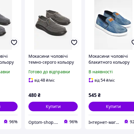
вічі
Мокасини чоловічі
Мокасини чоловічі
кольору
темно-серого кольору
блакитного кольору
4P
текстиль 210335P
текстиль 202848T
равки
Готово до відправки
В наявності
Безкоштовна доставк
48
54
від
₴
/міс
від
₴
/міс
480
₴
545
₴
и
Купити
Купити
96%
96%
9
Optom-shop.com.ua - Оптовий інтернет-магазин: Одежа та взуття оптом, спідня білизна недорого
Інтернет-магазин Optom7km.net - опт та роздріб товарів Одесса, ринок 7км