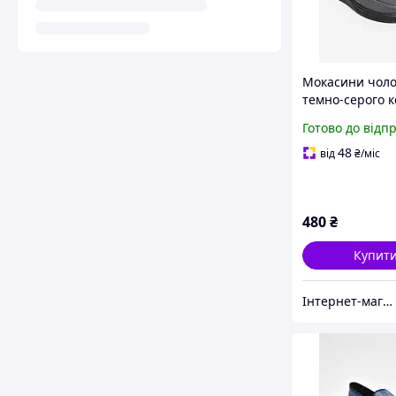
Мокасини чоло
темно-серого 
текстиль 2103
Готово до відп
48
від
₴
/міс
480
₴
Купит
Інтернет-магазин Minimalka.com - мінімальні ціни на одяг та взуття, спідню білизну та інші товари