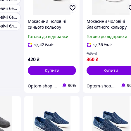
Мокасини чоловічі без обробки
Мокасини чоловічі без підкладки
Мокасини чоловічі
Мокасини чоловічі
Мокасини чоловічі блакитний
синього кольору
блакитного кольору
текстиль 158549P
текстиль 202839P
Готово до відправки
Готово до відправки
42
36
від
₴
/міс
від
₴
/міс
420
₴
420
₴
360
₴
Купити
Купити
96%
9
Optom-shop.com.ua - Оптовий інтернет-магазин: Одежа та взуття оптом, спідня білизна недорого
Optom-shop.com.ua - Оптовий інтернет-магазин: Одежа та взуття оптом, спідня білизна недорого