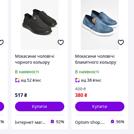
Мокасини чоловічі
Мокасини чоловічі
чорного кольору
блакитного кольору
текстиль 205738T
текстиль р.40 202840P
В наявності
В наявності
а
Безкоштовна доставка
52
38
від
₴
/міс
від
₴
/міс
420
₴
517
₴
380
₴
Купити
Купити
2%
92%
96%
Інтернет-магазин Optom7km.net - опт та роздріб товарів Одесса, ринок 7км
Optom-shop.com.ua - Оптовий інтернет-магазин: Одежа та взуття оптом, спідня білизна недорого