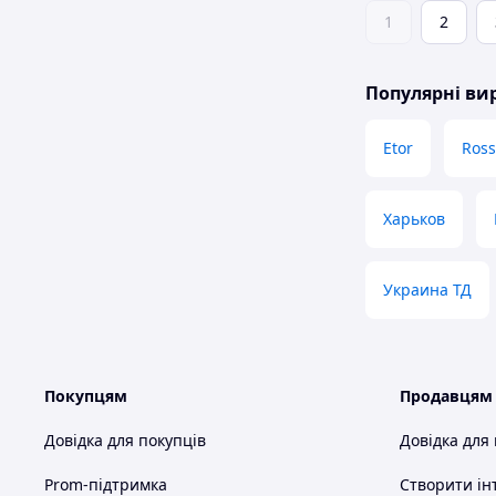
1
2
Популярні в
Etor
Ross
Харьков
Украина ТД
Покупцям
Продавцям
Довідка для покупців
Довідка для
Prom-підтримка
Створити ін