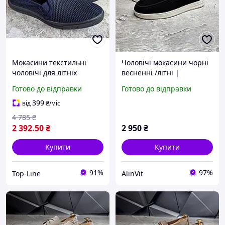
Мокасини текстильні
Чоловічі мокасини чорні
чоловічі для літніх
весненні /літні |
прогулянок із гумовою
Натуральна замша 8015
Готово до відправки
Готово до відправки
підошвою синього
ч/з весна/літо | Стильні
кольору
та зручні чоловічі
399
від
₴
/міс
мокасини
4 785
₴
2 392
.50
₴
2 950
₴
Купити
Купити
91%
97%
Top-Line
AlinVit