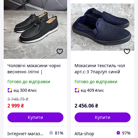
Чоловічі мокасини чорні
Мокасини текстиль чол
весненні /літні |
арт.с-3 7пар/уп синій
Натуральна шкіра М255
р.40-45 ТМ КРОК
Готово до відправки
Готово до відправки
весна/літо | Стильні та
зручні чоловічі мокасини
300
409
від
₴
/міс
від
₴
/міс
3 748
.75
₴
2 999
₴
2 456
.06
₴
Купити
Купити
81%
97%
Інтернет-магазин Already Better
Alta-shop