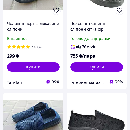
Чоловічі чорны мокасини
Чоловічі тканинні
сліпони
сліпони сітка сірі
камуфляж розмір 42
В наявності
Готово до відправки
76
5.0
(4)
від
₴
/міс
299
₴
755
₴/пара
Купити
Купити
99%
99%
Тап-Тап
інтернет магазин ОПТИМАЛЬНИЙ ВИБІР