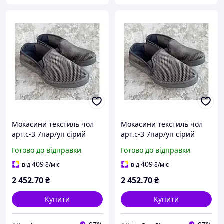
Мокасини текстиль чол
Мокасини текстиль чол
арт.с-3 7пар/уп сірий
арт.с-3 7пар/уп сірий
р.40-45 ТМ КРОК
р.40-45 ТМ КРОК
Готово до відправки
Готово до відправки
409
409
від
₴
/міс
від
₴
/міс
2 452
.70
₴
2 452
.70
₴
Купити
Купити