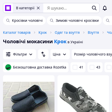
В категорії
Кросівки чоловічі
Зимові чоловічі кросівки
Каталог товарів
Крок
Одяг та взуття
Взуття
Чо
Чоловічі мокасини
Крок
в Україні
Фільтри
Ціна
Розмір чоловічого вз
Безкоштовна доставка Rozetka
41
43