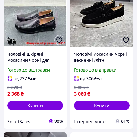
Чоловічі шкіряні
Чоловічі мокасини чорні
мокасини чорні для
весненні /літні |
повсякденного носіння
Натуральна замша 8015
Готово до відправки
Готово до відправки
натуральна шкіра
ч/з весна/літо | Стильні
комфортне взуття
та зручні чоловічі
237
306
від
₴
/міс
від
₴
/міс
мокасини
3 670
₴
3 825
₴
2 368
₴
3 060
₴
Купити
Купити
98%
81%
SmartSales
Інтернет-магазин Already Better