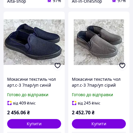
97%
97%
Alta-shop
All-in-OneShop
Мокасини текстиль чол
Мокасини текстиль чол
арт.с-3 7пар/уп синій
арт.с-3 7пар/уп сірий
р.40-45 ТМ КРОК
р.40-45 ТМ КРОК
Готово до відправки
Готово до відправки
409
245
від
₴
/міс
від
₴
/міс
2 456
.06
₴
2 452
.70
₴
Купити
Купити