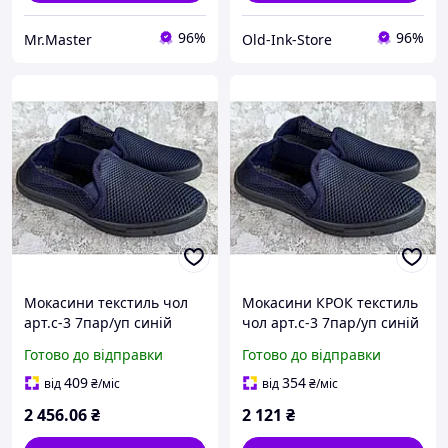
96%
96%
Mr.Master
Old-Ink-Store
Мокасини текстиль чол
Мокасини КРОК текстиль
арт.с-3 7пар/уп синій
чол арт.с-3 7пар/уп синій
р.40-45 ТМ КРОК
р.40-45
Готово до відправки
Готово до відправки
409
354
від
₴
/міс
від
₴
/міс
2 456
.06
₴
2 121
₴