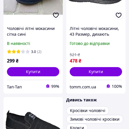
Чоловічі літні мокасини
Літні чоловічі мокасини,
сітка сині
43 Размер, дихають
сліпони, сітка, 108-69-01
В наявності
Готово до відправки
3.0
(2)
521
₴
299
₴
478
₴
Купити
Купити
99%
100%
Тап-Тап
tomm.com.ua
Дивись також
Кросівки чоловічі
Зимові чоловічі кросівки
Крокси