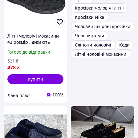
Кросівки чоловічі літні
Кросівки Nike
Чоловічі шкіряні кросівки
Чоловічі кеди
Літні чоловічі мокасини
43 розмір , дихають
Сліпони чоловічі
Кеди
сліпони, сітка, 108-69-01
Готово до відправки
Літні чоловічі мокасини
521
₴
478
₴
Купити
100%
Лана плюс