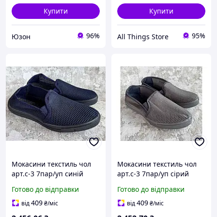
Купити
Купити
96%
95%
Юзон
All Things Store
Мокасини текстиль чол
Мокасини текстиль чол
арт.с-3 7пар/уп синій
арт.с-3 7пар/уп сірий
р.40-45 ТМ КРОК
р.40-45 ТМ КРОК
Готово до відправки
Готово до відправки
409
409
від
₴
/міс
від
₴
/міс