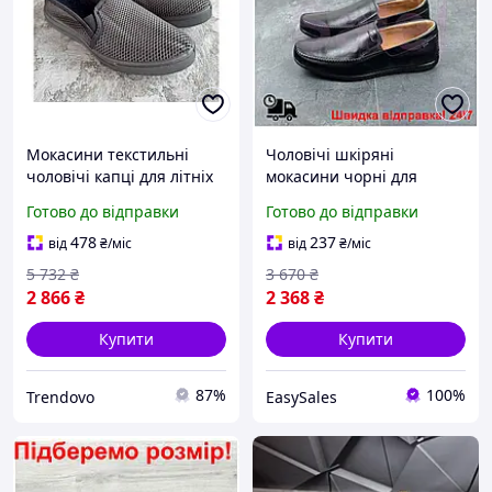
Мокасини текстильні
Чоловічі шкіряні
чоловічі капці для літніх
мокасини чорні для
прогулянок з гумовою
повсякденного носіння
Готово до відправки
Готово до відправки
підошвою сірі
натуральна шкіра
комфортне взуття
478
237
від
₴
/міс
від
₴
/міс
5 732
₴
3 670
₴
2 866
₴
2 368
₴
Купити
Купити
87%
100%
Trendovo
EasySales