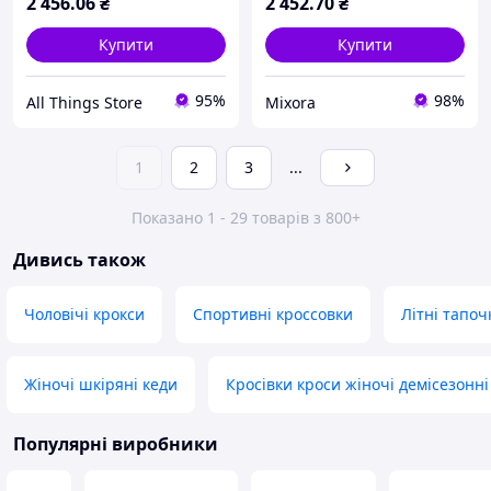
2 456
.06
₴
2 452
.70
₴
Купити
Купити
95%
98%
All Things Store
Mixora
1
2
3
...
Показано 1 - 29 товарів з 800+
Дивись також
Чоловічі крокси
Спортивні кроссовки
Літні тапоч
Жіночі шкіряні кеди
Кросівки кроси жіночі демісезонні
Популярні виробники