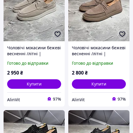
Чоловічі мокасини бежеві
Чоловічі мокасини бежеві
весненні /літні |
весненні /літні |
Натуральна замша 8015
Натуральна замша 26/83
Готово до відправки
Готово до відправки
віз весна/літо | Стильні
весна/літо | Стильні та
та зручні чоловічі
зручні чоловічі мокасини
2 950
₴
2 800
₴
мокасини
Купити
Купити
97%
97%
AlinVit
AlinVit