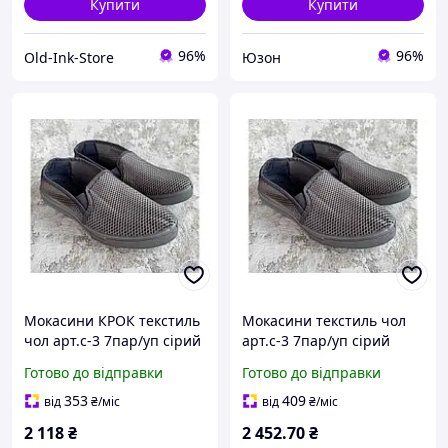
Купити
Купити
96%
96%
Old-Ink-Store
Юзон
Мокасини КРОК текстиль
Мокасини текстиль чол
чол арт.с-3 7пар/уп сірий
арт.с-3 7пар/уп сірий
р.40-45
р.40-45 ТМ КРОК
Готово до відправки
Готово до відправки
353
409
від
₴
/міс
від
₴
/міс
2 118
₴
2 452
.70
₴