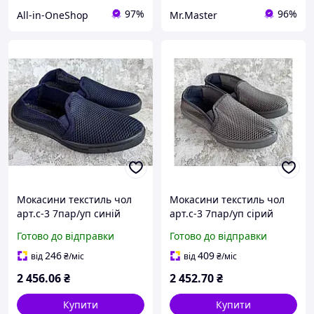
97%
96%
All-in-OneShop
Mr.Master
Мокасини текстиль чол
Мокасини текстиль чол
арт.с-3 7пар/уп синій
арт.с-3 7пар/уп сірий
р.40-45 ТМ КРОК
р.40-45 ТМ КРОК
Готово до відправки
Готово до відправки
246
409
від
₴
/міс
від
₴
/міс
2 456
.06
₴
2 452
.70
₴
Купити
Купити