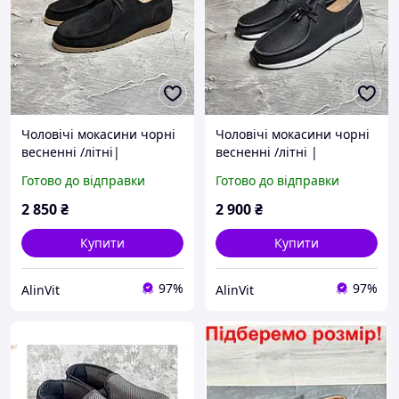
Чоловічі мокасини чорні
Чоловічі мокасини чорні
весненні /літні|
весненні /літні |
Натуральна замша 26/02
Натуральна шкіра М255
Готово до відправки
Готово до відправки
весна/літо | Стильні та
весна/літо | Стильні та
зручні чоловічі мокасини
зручні чоловічі мокасини
2 850
₴
2 900
₴
Купити
Купити
97%
97%
AlinVit
AlinVit