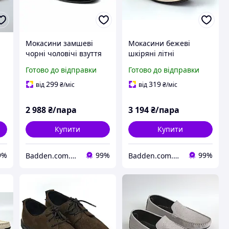
Мокасини замшеві
Мокасини бежеві
і
чорні чоловічі взуття
шкіряні літні
великого розміру Rosso
перфорація чоловіче
Готово до відправки
Готово до відправки
Avangard ETHEREAL
взуття великих
rl
Black Vel BS
розмірів Rosso
299
319
від
₴
/міс
від
₴
/міс
Avangard M4 Beige
FlotaPerf BS
2 988
₴/пара
3 194
₴/пара
Купити
Купити
9%
99%
99%
Badden.com.ua інтернет магазин чоловічого та жіночого взуття великих розмірів
Badden.com.ua інтернет магазин чоловічого та жіночого взуття великих розмірів