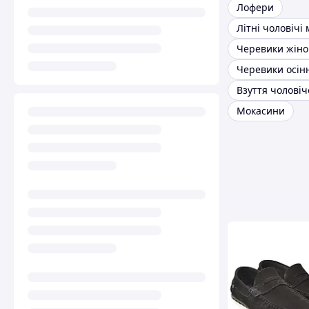
Лофери
Черевики осінн
Взуття чоловіч
Мокасини