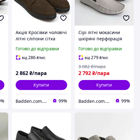
Акція Кросівки чоловічі
Сірі літні мокасини
літні сліпони сітка
шкіряні перфорація
ни
нубук взуття комфорт
чоловіче взуття
Готово до відправки
Готово до відправки
Rosso Avangard Slip-On
великих розмірів 46 47
ic
Brown NUB Perf
48 Rosso Avangard BS
286
279
від
₴
/міс
від
₴
/міс
M4 PerfGrey
3 082
₴/пара
2 862
₴/пара
2 792
₴/пара
Купити
Купити
9%
99%
99%
Badden.com.ua інтернет магазин чоловічого та жіночого взуття великих розмірів
Badden.com.ua інтернет магазин чоловічого та жіночого взуття великих розмірів