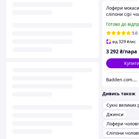
Лофери мокас
сліпони сірі чо
взуття великих
Готово до відп
розмірів 46 47
літо повсякден
5.0
Avangard Estiv
329
від
₴
/міс
Nub BS
3 292
₴/пара
Купит
Badden.com.ua інтернет магазин чоловічого та жіночого взуття великих розмірів
Дивись також
Сукні великих 
Джинси
Лофери чолові
Сліпони чолові