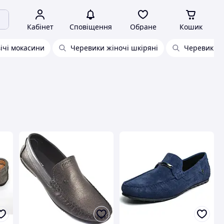
Кабінет
Сповіщення
Обране
Кошик
вічі мокасини
Черевики жіночі шкіряні
Черевики о