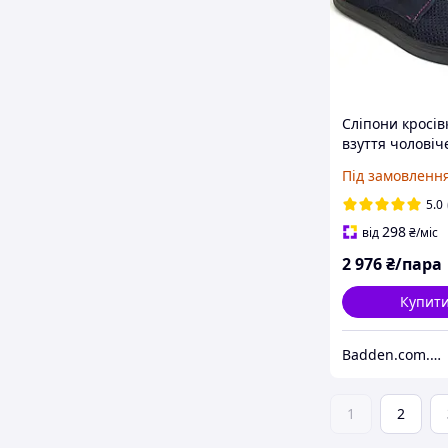
Сліпони кросів
взуття чоловіч
великий розмі
Під замовленн
Avangard Slip-
Red NUB Perf B
5.0
298
від
₴
/міс
2 976
₴/пара
Купит
Badden.com.ua інтернет магазин чоловічого та жіночого взуття великих розмірів
1
2