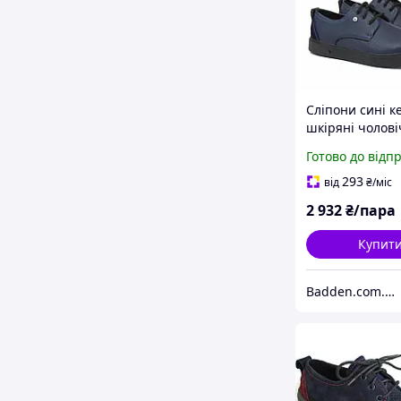
Сліпони сині к
шкіряні чолові
взуття великих
Готово до відп
розмірів батал
Rosso Avangard
293
від
₴
/міс
Slipy Blu Lethe
2 932
₴/пара
Купит
Badden.com.ua інтернет магазин чоловічого та жіночого взуття великих розмірів