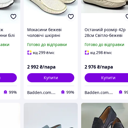
аж
Мокасини бежеві
Останиій розмір 42р
ини білі
чоловічі шкіряні
28см Світло-бежеві
перфорація літнє
літні шкіряні мокаси
равки
Готово до відправки
Готово до відправки
sso
взуття на кожен день
перфорація чоловіче
otar
Rosso Avangard M4
взуття ETHEREAL Class
299
298
від
₴
/міс
від
₴
/міс
Beige FlotaPerf
Bleached Beige Perf
2 992
₴/пара
2 976
₴/пара
и
Купити
Купити
99%
99%
9
Badden.com.ua інтернет магазин чоловічого та жіночого взуття великих розмірів
Badden.com.ua інтернет магазин чоловічого та жіночого взуття великих розмірів