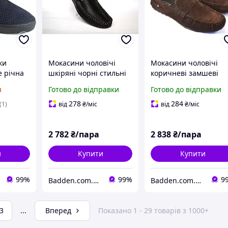
ки
Мокасини чоловічі
Мокасини чоловічі
е річна
шкіряні чорні стильні
коричневі замшеві
р Rosso
весняна взуття Rosso
стильні весняна взут
я
Готово до відправки
Готово до відправки
On Blu-
Avangard Guerin M4
ETHEREAL Classic Bro
S сині
Pelle Bolla nero
Vel by Rosso Avangar
278
284
(1)
від
₴
/міс
від
₴
/міс
2 782
₴/пара
2 838
₴/пара
и
Купити
Купити
99%
99%
9
Badden.com.ua інтернет магазин чоловічого та жіночого взуття великих розмірів
Badden.com.ua інтернет магазин чоловічого та жіночого взуття великих розмірів
3
...
Вперед
Показано 1 - 29 товарів з 1000+