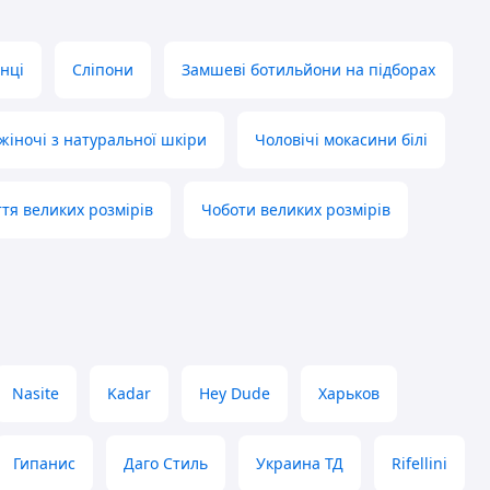
нці
Сліпони
Замшеві ботильйони на підборах
жіночі з натуральної шкіри
Чоловічі мокасини білі
ття великих розмірів
Чоботи великих розмірів
Nasite
Kadar
Hey Dude
Харьков
Гипанис
Даго Стиль
Украина ТД
Rifellini