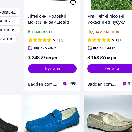
Літні чоловічі мокасини
Літні сині чоловічі
М'які літні пісочні
Черевики жіночі шкіряні
мокасини замшеві з
мокасини з нубуку
перфорацією великі
перфорація чоловіче
і жіночі
В наявності
Під замовлення
розміри Rosso
взуття великих
е літнє
Avangard ETHEREAL
розмірів Rosso
5.0
(1)
5.0
(1)
Cross Blue NUB
Avangard Sandy BS
325
317
від
₴
/міс
від
₴
/міс
3 248
₴/пара
3 168
₴/пара
Купити
Купити
99%
9
Badden.com.ua інтернет магазин чоловічого та жіночого взуття великих розмірів
Badden.com.ua інтернет магазин чоловічого та жіночого взуття великих розмірів