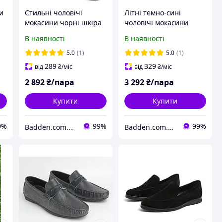
ни
Стильні чоловічі
Літні темно-сині
мокасини чорні шкіра
чоловічі мокасини
взуття великих
перфорація взуття
В наявності
В наявності
розмірів Rosso
великих розмірів Rosso
Avangard BS Guerin M4
Avangard Cross
5.0
(1)
5.0
(1)
Pelle liscia nera
Sapphire BS
289
329
від
₴
/міс
від
₴
/міс
2 892
₴/пара
3 292
₴/пара
Купити
Купити
9%
99%
99%
Badden.com.ua інтернет магазин чоловічого та жіночого взуття великих розмірів
Badden.com.ua інтернет магазин чоловічого та жіночого взуття великих розмірів