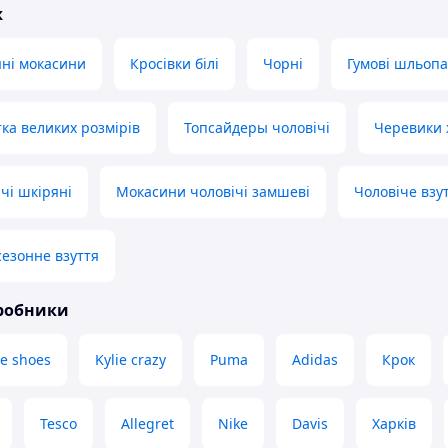
ж
яні мокасини
Кросівки білі
Чорні
Гумові шльопа
ка великих розмірів
Топсайдеры чоловічі
Черевики 
чі шкіряні
Мокасини чоловічі замшеві
Чоловіче взу
сезонне взуття
иробники
e shoes
Kylie crazy
Puma
Adidas
Крок
Tesco
Allegret
Nike
Davis
Харків