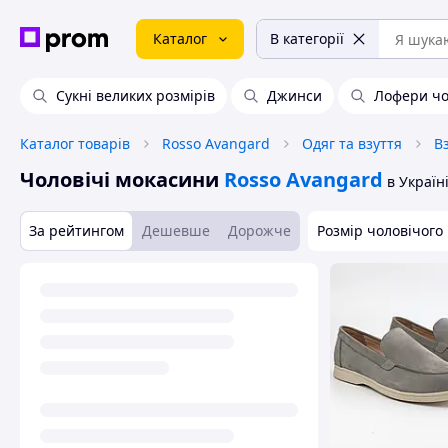
Каталог
В категорії
Сукні великих розмірів
Джинси
Лофери чо
Каталог товарів
Rosso Avangard
Одяг та взуття
В
Чоловічі мокасини
Rosso Avangard
в Україн
За рейтингом
Дешевше
Дорожче
Розмір чоловічого 