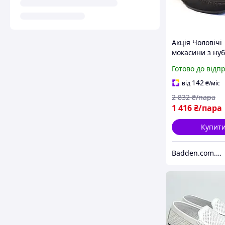
Акція Чоловічі
мокасини з нуб
чорні взуття E
Готово до відп
Classic Black N
Rosso Avangar
142
від
₴
/міс
2 832
₴/пара
1 416
₴/пара
Купит
Badden.com.ua інтернет магазин чоловічого та жіночого взуття великих розмірів