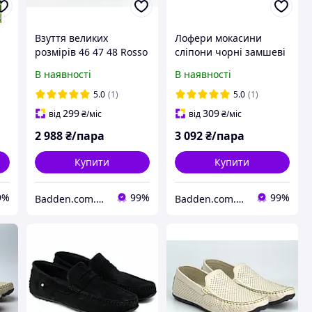
Взуття великих
Лофери мокасини
розмірів 46 47 48 Rosso
сліпони чорні замшеві
Avangard ETHEREAL
чоловіче взуття
В наявності
В наявності
Black Perf Leather Літні
великих розмірів 46 47
шкіряні мокасини сині
48 Rosso Avangard
5.0
(1)
5.0
(1)
з перфорацією
Estiva Black Vel BS
299
309
від
₴
/міс
від
₴
/міс
2 988
₴/пара
3 092
₴/пара
Купити
Купити
9%
99%
99%
Badden.com.ua інтернет магазин чоловічого та жіночого взуття великих розмірів
Badden.com.ua інтернет магазин чоловічого та жіночого взуття великих розмірів