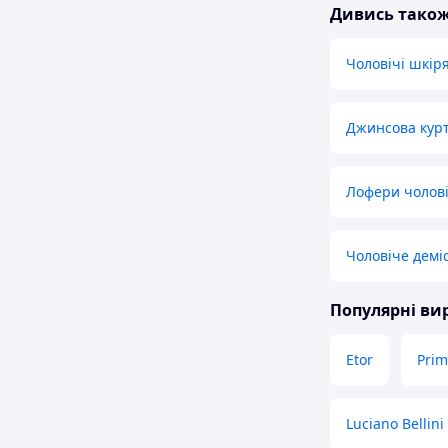
Дивись тако
Чоловічі шкір
Джинсова курт
Лофери чолові
Чоловіче демі
Популярні в
Etor
Prim
Luciano Bellini