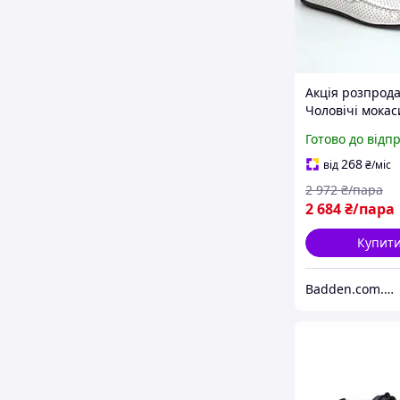
Акція розпрод
Чоловічі мокас
шкіряні літні
Готово до відп
перфорація Ro
Avangard M4 Fl
268
від
₴
/міс
PerfWhite
2 972
₴/пара
2 684
₴/пара
Купит
Badden.com.ua інтернет магазин чоловічого та жіночого взуття великих розмірів