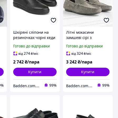
Шкіряні сліпони на
Літні мокасини
резиночках чорні кеди
замшеві сірі з
ці
чоловіче взуття
перфорацією чоловіче
Готово до відправки
Готово до відправки
ю
великих розмірів Rosso
взуття великого
Avangard Slipy Black BS
розміру 46 47 48 Rosso
274
324
від
₴
/міс
від
₴
/міс
Avangard Classic
2 742
₴/пара
3 242
₴/пара
Neutral Grey BS
Купити
Купити
9%
99%
99%
Badden.com.ua інтернет магазин чоловічого та жіночого взуття великих розмірів
Badden.com.ua інтернет магазин чоловічого та жіночого взуття великих розмірів