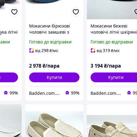
Мокасини бірюзові
Мокасини бежеві
ука літні
чоловічі замшеві з
чоловічі літні шкірян
THEREAL
перфорацією літнє
перфоровані великі
равки
Готово до відправки
Готово до відправки
ub by
взуття Rosso Avangard
розміри Rosso
d
ETHEREAL Cross Tru
Avangard M4 Beige Pe
298
319
від
₴
/міс
від
₴
/міс
Summer
Perf BS
2 978
₴/пара
3 194
₴/пара
и
Купити
Купити
99%
99%
9
Badden.com.ua інтернет магазин чоловічого та жіночого взуття великих розмірів
Badden.com.ua інтернет магазин чоловічого та жіночого взуття великих розмірів