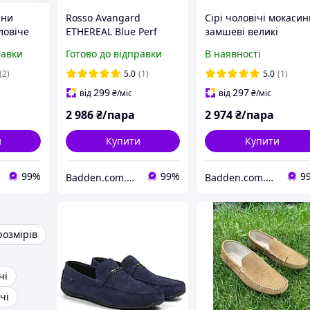
ини
Rosso Avangard
Сірі чоловічі мокаси
ловіче
ETHEREAL Blue Perf
замшеві великі
Літні шкіряні мокасини
розміри чоловіче
равки
Готово до відправки
В наявності
 48 весна
сині з перфорацією
взуття літнє Rosso
не Rosso
чоловіче взуття
Avangard BS Alberto
(2)
5.0
(1)
5.0
(1)
a Grey
повсякденне
Grey
299
297
від
₴
/міс
від
₴
/міс
2 986
₴/пара
2 974
₴/пара
и
Купити
Купити
99%
99%
9
Badden.com.ua інтернет магазин чоловічого та жіночого взуття великих розмірів
Badden.com.ua інтернет магазин чоловічого та жіночого взуття великих розмірів
розмірів
чі
чі