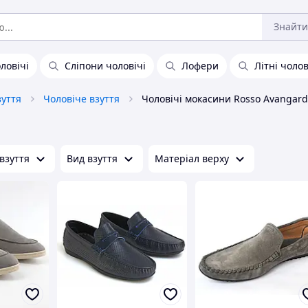
Знайти
ловічі
Сліпони чоловічі
Лофери
Літні чоло
зуття
Чоловіче взуття
Чоловічі мокасини Rosso Avangard
і
взуття
Вид взуття
Матеріал верху