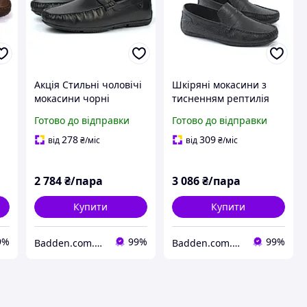
Акція Стильні чоловічі
Шкіряні мокасини з
мокасини чорні
тисненням рептилія
тя
шкіряні взуття
стильне чоловіче
Готово до відправки
Готово до відправки
wn
демісезонне ETHEREAL
взуття Rosso Avangard
d
Flotar Black by Rosso
ETHEREAL Ript Black
278
309
від
₴
/міс
від
₴
/міс
Avangard
2 784
₴/пара
3 086
₴/пара
Купити
Купити
9%
99%
99%
Badden.com.ua інтернет магазин чоловічого та жіночого взуття великих розмірів
Badden.com.ua інтернет магазин чоловічого та жіночого взуття великих розмірів