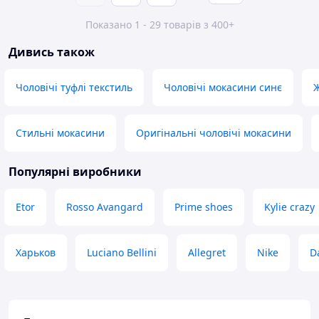
Показано 1 - 29 товарів з 400+
Дивись також
Чоловічі туфлі текстиль
Чоловічі мокасини синє
Ж
Стильні мокасини
Оригінальні чоловічі мокасини
Популярні виробники
Etor
Rosso Avangard
Prime shoes
Kylie crazy
Харьков
Luciano Bellini
Allegret
Nike
D