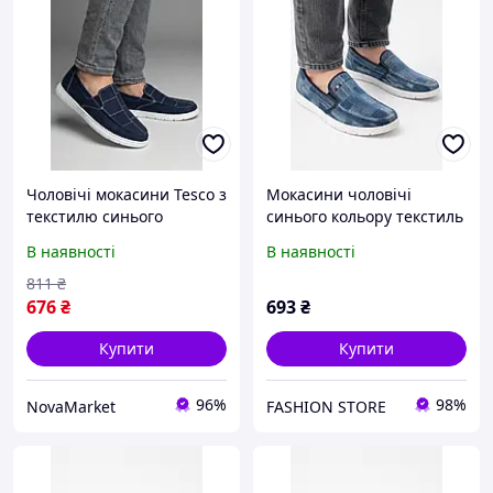
Чоловічі мокасини Tesco з
Мокасини чоловічі
текстилю синього
синього кольору текстиль
кольору, розмір 44,
210028L
В наявності
В наявності
Довжина устілки 27,5 см,
Ширина стопи 9 см,
811
₴
Товщина підошви 2 см,
676
₴
693
₴
Купити
Купити
96%
98%
NovaMarket
FASHION STORE