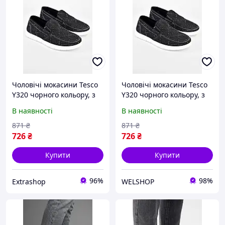
Чоловічі мокасини Tesco
Чоловічі мокасини Tesco
Y320 чорного кольору, з
Y320 чорного кольору, з
текстилю, розміри 40-45,
текстилю, розміри 40-45,
В наявності
В наявності
зручна підошва.
зручна підошва.
871
₴
871
₴
726
₴
726
₴
Купити
Купити
96%
98%
Extrashop
WELSHOP