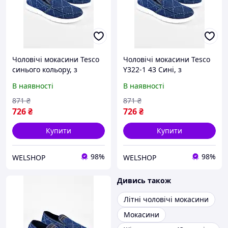
Чоловічі мокасини Tesco
Чоловічі мокасини Tesco
синього кольору, з
Y322-1 43 Сині, з
текстилю, розмір 42,
текстилю, розміри 40-45,
В наявності
В наявності
підошва 2 см.
довжина устілки 25,5-28
см, ширина стопи 8-9 см,
871
₴
871
₴
підошва 2 см,
726
₴
726
₴
Купити
Купити
98%
98%
WELSHOP
WELSHOP
Дивись також
Літні чоловічі мокасини
Мокасини