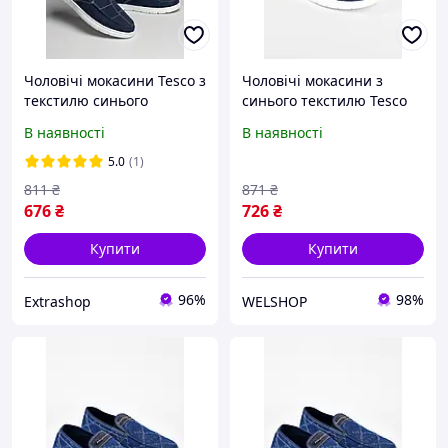
Чоловічі мокасини Tesco з
Чоловічі мокасини з
текстилю синього
синього текстилю Tesco
кольору, розміри 40-45,
Y322-1, розмір 40-45,
В наявності
В наявності
підходять для вузької
довжину устілки до 28 см,
ноги.
зручна підошва.
5.0
(1)
811
₴
871
₴
676
₴
726
₴
Купити
Купити
96%
98%
Extrashop
WELSHOP