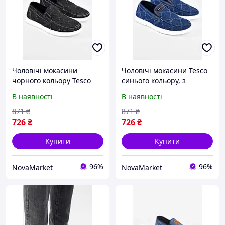
Чоловічі мокасини
Чоловічі мокасини Tesco
чорного кольору Tesco
синього кольору, з
Y320, текстиль, різні
текстилю, розмір 42,
В наявності
В наявності
розміри, зручна підошва.
підошва 2 см.
871
₴
871
₴
726
₴
726
₴
Купити
Купити
96%
96%
NovaMarket
NovaMarket