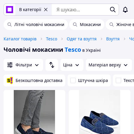
В категорії
Літні чоловічі мокасини
Мокасини
Жіноче в
Каталог товарів
Tesco
Одяг та взуття
Взуття
Чо
Чоловічі мокасини
Tesco
в Україні
Фільтри
Ціна
Матеріал верху
Безкоштовна доставка
Штучна шкіра
Текс