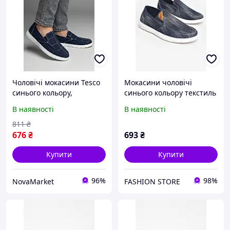
Чоловічі мокасини Tesco
Мокасини чоловічі
синього кольору,
синього кольору текстиль
текстильні, розмір 40-45,
210023L
В наявності
В наявності
устілка 25,5-28 см.
811
₴
676
₴
693
₴
Купити
Купити
96%
98%
NovaMarket
FASHION STORE