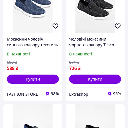
Мокасини чоловічі
Чоловічі мокасини
синього кольору текстиль
чорного кольору Tesco
210022L
Y320, текстиль, різні
В наявності
В наявності
розміри, зручна підошва.
693
₴
871
₴
588
₴
726
₴
Купити
Купити
98%
96%
FASHION STORE
Extrashop