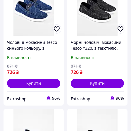
Чоловічі мокасини Tesco
Чорні чоловічі мокасини
синього кольору, з
Tesco Y320, з текстилю,
текстилю, розмір 42,
розмір від 40 до 45,
В наявності
В наявності
підошва 2 см.
довжина стопи від 25,5 до
28 см, ширина в 8-9 см,
871
₴
871
₴
підошва 2
726
₴
726
₴
Купити
Купити
96%
96%
Extrashop
Extrashop