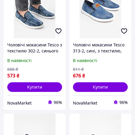
Чоловічі мокасини Tesco з
Чоловічі мокасини Tesco
текстилю 302-2, синього
313-2, сині, з текстилю,
кольору, розмір від 40 до
розмір 42, довжина
В наявності
В наявності
45, довжина устілки від
устілки 26,5 см, підошва 2
25,5 до 28 см, підошва 2
см, висота голіни 5 см.
688
₴
811
₴
см,
573
₴
676
₴
Купити
Купити
96%
96%
NovaMarket
NovaMarket