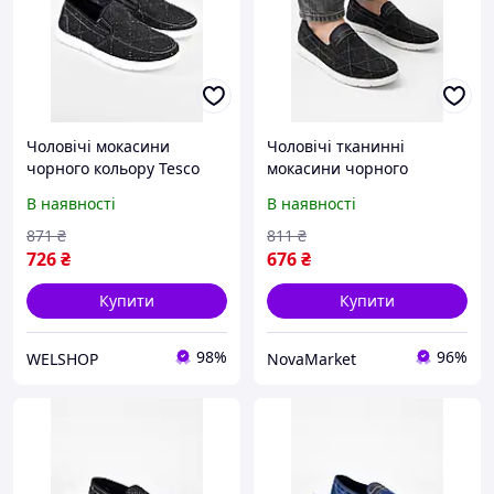
Чоловічі мокасини
Чоловічі тканинні
чорного кольору Tesco
мокасини чорного
Y320, текстиль, різні
кольору Tesco 322 42
В наявності
В наявності
розміри, зручна підошва.
210029, розмір 40-45.
871
₴
811
₴
726
₴
676
₴
Купити
Купити
98%
96%
WELSHOP
NovaMarket