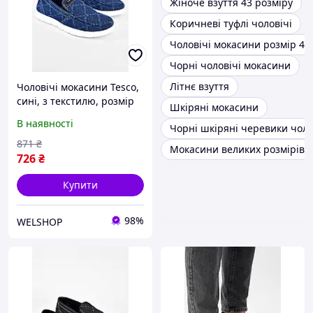
Жіноче взуття 43 розміру
Коричневі туфлі чоловічі
Чоловічі мокасини розмір 46
Чорні чоловічі мокасини
Літнє взуття
Чоловічі мокасини Tesco,
сині, з текстилю, розмір
Шкіряні мокасини
44, довжина устілки 27
В наявності
Чорні шкіряні черевики чоло
см, ширина 9, підошва 2
см, висота гомілки 5 см.
871
₴
Мокасини великих розмірів
726
₴
Купити
98%
WELSHOP