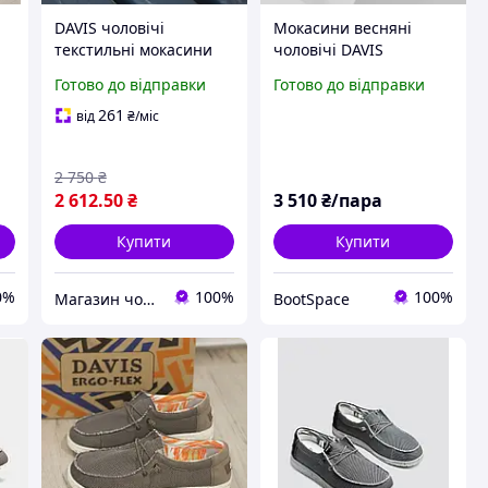
DAVIS чоловічі
Мокасини весняні
текстильні мокасини
чоловічі DAVIS
сірі, легкі та гнучкі 41
текстильні топ-сайдери
Готово до відправки
Готово до відправки
сірі літні
261
від
₴
/міс
2 750
₴
2 612
.50
₴
3 510
₴/пара
Купити
Купити
0%
100%
100%
Магазин чоловічого взуття Bims.shoes
BootSpace