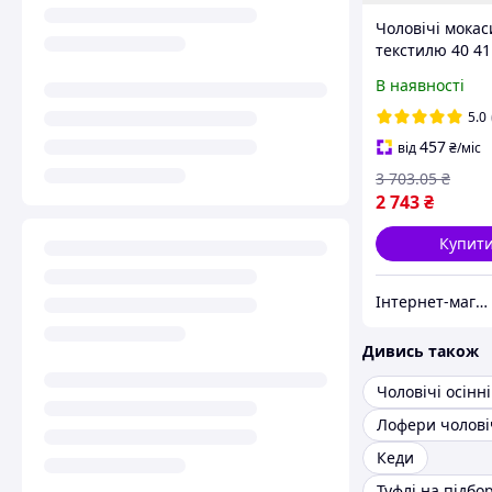
Чоловічі мокас
текстилю 40 41
45 46 розмір
В наявності
5.0
457
від
₴
/міс
3 703
.05
₴
2 743
₴
Купит
Інтернет-магазин "Brettani"
Дивись також
Лофери чолові
Кеди
Туфлі на підбо