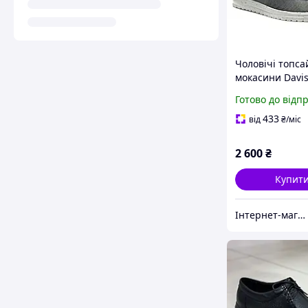
Чоловічі топс
мокасини Davis
Flex Canvas
Готово до відп
433
від
₴
/міс
2 600
₴
Купит
Інтернет-магазин «Step Master»