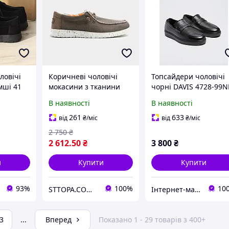
ловічі
Коричневі чоловічі
Топсайдери чоловічі
мші 41
мокасини з тканини
чорні DAVIS 4728-99N
В наявності
В наявності
261
633
від
₴
/міс
від
₴
/міс
2 750
₴
2 612
.50
₴
3 800
₴
и
Купити
Купити
93%
100%
10
STTOPA.COM.UA
Інтернет-магазин "Вікторія"
3
...
Вперед
Показано 1 - 29 товарів з 400+