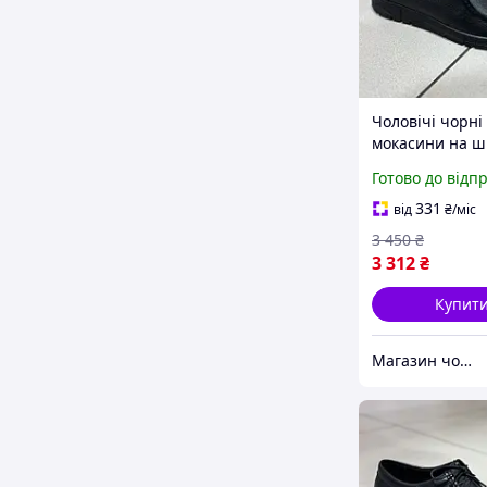
Чоловічі чорні
мокасини на ш
Готово до відп
331
від
₴
/міс
3 450
₴
3 312
₴
Купит
Магазин чоловічого взуття Bims.shoes