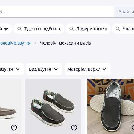
Знайти
Кеди
Туфлі на підборах
Лофери жіночі
Чолов
оловіче взуття
Чоловічі мокасини Davis
взуття
Вид взуття
Матеріал верху