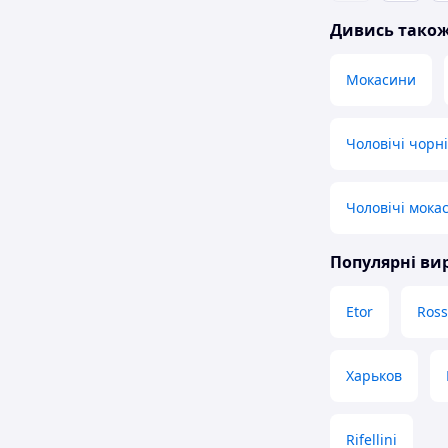
Дивись тако
Мокасини
Чоловічі чорні
Чоловічі мока
Популярні в
Etor
Ross
Харьков
Rifellini