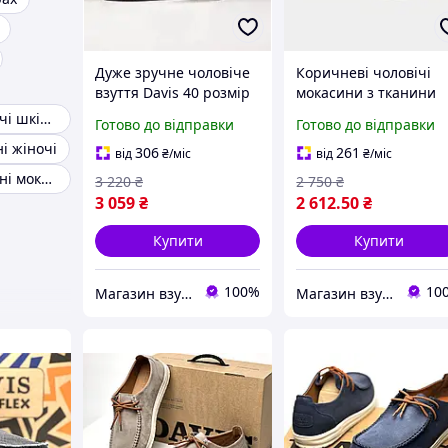
Дуже зручне чоловіче
Коричневі чоловічі
взуття Davis 40 розмір
мокасини з тканини
Черевики жіночі шкіряні
Готово до відправки
Готово до відправки
і жіночі
306
261
від
₴
/міс
від
₴
/міс
Чоловічі шкіряні мокасини
3 220
₴
2 750
₴
3 059
₴
2 612
.50
₴
Купити
Купити
100%
10
Магазин взуття Brogue.com.ua
Магазин взуття Brogue.com.ua