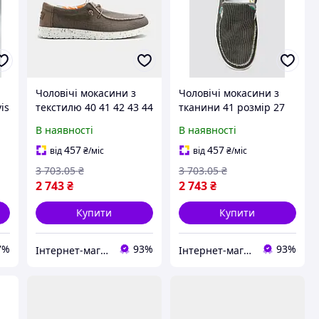
Чоловічі мокасини з
Чоловічі мокасини з
is
текстилю 40 41 42 43 44
тканини 41 розмір 27
45 46 розмір
см
В наявності
В наявності
су
457
457
від
₴
/міс
від
₴
/міс
3 703
.05
₴
3 703
.05
₴
2 743
₴
2 743
₴
Купити
Купити
7%
93%
93%
Інтернет-магазин "Perfectstore"
Інтернет-магазин "Perfectstore"