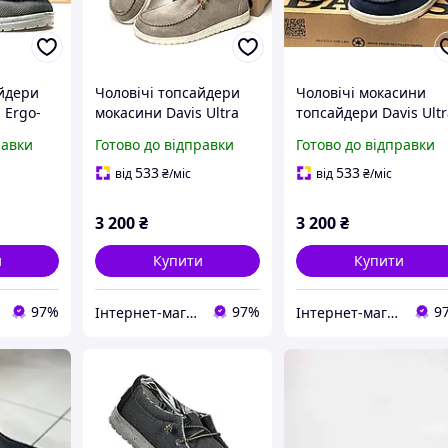
айдери
Чоловічі топсайдери
Чоловічі мокасини
 Ergo-
мокасини Davis Ultra
топсайдери Davis Ult
Comfort
Comfort
равки
Готово до відправки
Готово до відправки
533
533
від
₴
/міс
від
₴
/міс
3 200
₴
3 200
₴
и
Купити
Купити
97%
97%
9
Інтернет-магазин «Step Master»
Інтернет-магазин «Step Master»