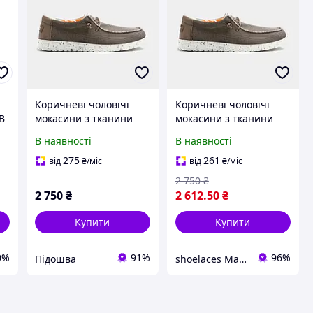
Коричневі чоловічі
Коричневі чоловічі
B
мокасини з тканини
мокасини з тканини
В наявності
В наявності
275
261
від
₴
/міс
від
₴
/міс
2 750
₴
2 750
₴
2 612
.50
₴
Купити
Купити
0%
91%
96%
Підошва
shoelaces Магазин одягу і взуття на кожний день