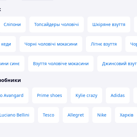
ж
Сліпони
Топсайдеры чоловічі
Шкіряне взуття
 кеди
Чорні чоловічі мокасини
Літнє взуття
Чо
сини синє
Взуття чоловіче мокасини
Джинсовий взут
иробники
o Avangard
Prime shoes
Kylie crazy
Adidas
Luciano Bellini
Tesco
Allegret
Nike
Харків