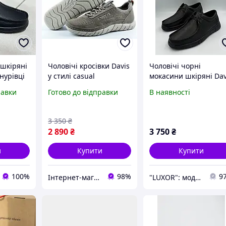
 шкіряні
Чоловічі кросівки Davis
Чоловічі чорні
нурівці
у стилі casual
мокасини шкіряні Dav
чоловічі красиві
равки
Готово до відправки
В наявності
мокасини Шкіряні
стильні мокасини кла
люкс Повсякденне
3 350
₴
взуття
2 890
₴
3 750
₴
и
Купити
Купити
100%
98%
9
Інтернет-магазин "Streetmoda"
"LUXOR": мода для сміливих та обраних!