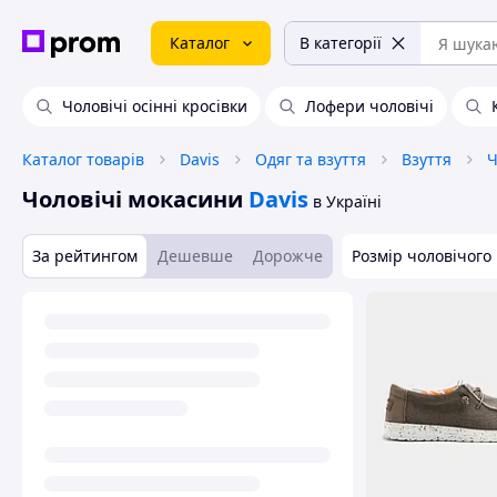
Каталог
В категорії
Чоловічі осінні кросівки
Лофери чоловічі
Каталог товарів
Davis
Одяг та взуття
Взуття
Ч
Чоловічі мокасини
Davis
в Україні
За рейтингом
Дешевше
Дорожче
Розмір чоловічого 