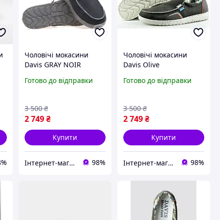
и
Чоловічі мокасини
Чоловічі мокасини
Davis GRAY NOIR
Davis Olive
Готово до відправки
Готово до відправки
3 500
₴
3 500
₴
2 749
₴
2 749
₴
Купити
Купити
8%
98%
98%
Інтернет-магазин "Streetmoda"
Інтернет-магазин "Streetmoda"