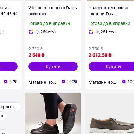
ини з
\Чоловічі сліпони Davis
Чоловічі текстильні
 42 43 44
оливкові
сліпони Davis
оливкового кольору,
Готово до відправки
Готово до відправки
легкі та дихаючі
264
261
(1)
від
₴
/міс
від
₴
/міс
2 750
₴
2 750
₴
2 640
₴
2 612
.50
₴
и
Купити
Купити
97%
100%
10
Магазин чоловічого взуття Bims.shoes
Магазин чоловічого взуття Bims.shoes
Чоловічі осінні кросівки
чі
рах