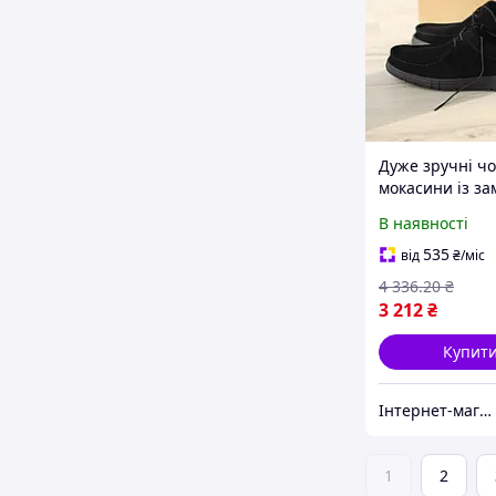
Дуже зручні чо
мокасини із за
розмір
В наявності
535
від
₴
/міс
4 336
.20
₴
3 212
₴
Купит
Інтернет-магазин "Perfectstore"
1
2