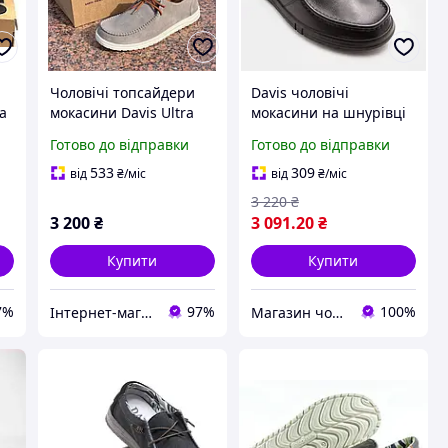
Чоловічі топсайдери
Davis чоловічі
ra
мокасини Davis Ultra
мокасини на шнурівці
Comfort
Готово до відправки
Готово до відправки
533
309
від
₴
/міс
від
₴
/міс
3 220
₴
3 200
₴
3 091
.20
₴
Купити
Купити
7%
97%
100%
Інтернет-магазин «Step Master»
Магазин чоловічого взуття Bims.shoes