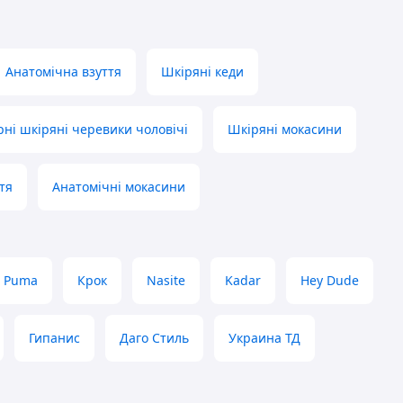
Анатомічна взуття
Шкіряні кеди
рні шкіряні черевики чоловічі
Шкіряні мокасини
тя
Анатомічні мокасини
Puma
Крок
Nasite
Kadar
Hey Dude
Гипанис
Даго Стиль
Украина ТД