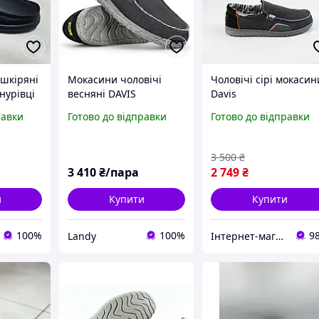
 шкіряні
Мокасини чоловічі
Чоловічі сірі мокасин
нурівці
весняні DAVIS
Davis
текстильні топ-сайдери
равки
Готово до відправки
Готово до відправки
сірі весна літо
3 500
₴
3 410
₴/пара
2 749
₴
и
Купити
Купити
100%
100%
9
Landy
Інтернет-магазин "Streetmoda"