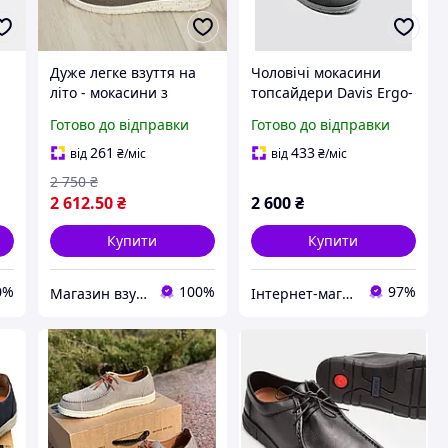
Дуже легке взуття на
Чоловічі мокасини
літо - мокасини з
топсайдери Davis Ergo-
тканини
Flex Canvas
Готово до відправки
Готово до відправки
261
433
від
₴
/міс
від
₴
/міс
2 750
₴
2 612
.50
₴
2 600
₴
Купити
Купити
0%
100%
97%
Магазин взуття Brogue.com.ua
Інтернет-магазин «Step Master»