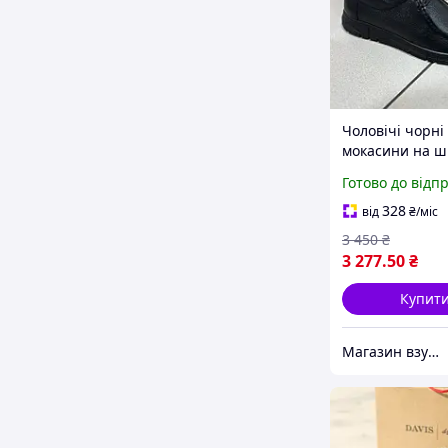
Чоловічі чорні
мокасини на ш
Готово до відп
328
від
₴
/міс
3 450
₴
3 277
.50
₴
Купит
Магазин взуття Brogue.com.ua