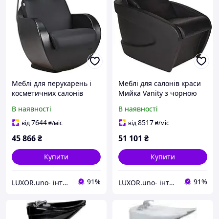
Меблі для перукарень і
Меблі для салонів краси
косметичних салонів
Мийка Vanity з чорною
Ayala мийка Thomas
чашею Ayala 48H
В наявності
В наявності
чорна
7644
8517
від
₴
/міс
від
₴
/міс
45 866
₴
51 101
₴
Купити
Купити
91%
91%
LUXOR.uno- інтернет магазин
LUXOR.uno- інтернет магазин