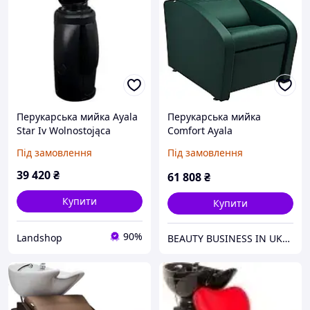
Перукарська мийка Ayala
Перукарська мийка
Star Iv Wolnostojąca
Comfort Ayala
Під замовлення
Під замовлення
39 420
₴
61 808
₴
Купити
Купити
90%
Landshop
BEAUTY BUSINESS IN UKRAINE