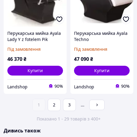
Перукарська мийка Ayala
Перукарська мийка Ayala
Lady Y z fotelem Pik
Techno
Під замовлення
Під замовлення
46 370
₴
47 090
₴
Купити
Купити
90%
90%
Landshop
Landshop
1
2
3
...
Показано 1 - 29 товарів з 400+
Дивись також