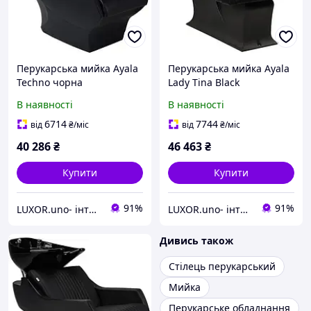
Перукарська мийка Ayala
Перукарська мийка Ayala
Techno чорна
Lady Tina Black
В наявності
В наявності
6714
7744
від
₴
/міс
від
₴
/міс
40 286
₴
46 463
₴
Купити
Купити
91%
91%
LUXOR.uno- інтернет магазин
LUXOR.uno- інтернет магазин
Дивись також
Стілець перукарський
Мийка
Перукарське обладнання