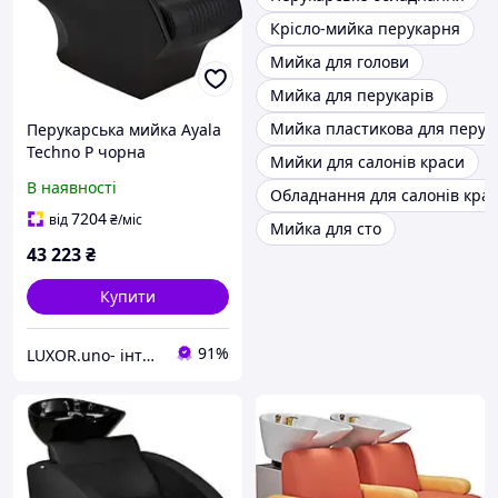
Крісло-мийка перукарня
Мийка для голови
Мийка для перукарів
Мийка пластикова для перук
Перукарська мийка Ayala
Techno P чорна
Мийки для салонів краси
(5905943011272)
В наявності
Обладнання для салонів кра
7204
від
₴
/міс
Мийка для сто
43 223
₴
Купити
91%
LUXOR.uno- інтернет магазин