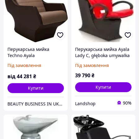
Перукарська мийка
Перукарська мийка Ayala
Techno Ayala
Lady C, głęboka umywalka
Під замовлення
Під замовлення
39 790
₴
від
44 281
₴
Купити
Купити
90%
Landshop
BEAUTY BUSINESS IN UKRAINE