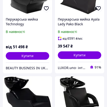
Перукарська мийка
Перукарська мийка Ayala
Technology
Lady Pako Black
В наявності
В наявності
6591
від
₴
/міс
39 547
₴
від
51 498
₴
Купити
Купити
91%
LUXOR.uno- інтернет магазин
BEAUTY BUSINESS IN UKRAINE