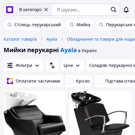
В категорії
Стілець перукарський
Мийка
Перукарське 
Каталог товарів
Ayala
Мийки перукарні
Ayala
в Україні
Фільтри
Ціна
Складові перукарної 
Оплатити частинами
Крісло
Підстава (ста