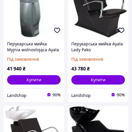
Перукарська мийка
Перукарська мийка Ayala
Myjnia wolnostojąca Ayala
Lady Pako
Star IV, głęboka umywalka
Під замовлення
Під замовлення
41 940
₴
43 780
₴
Купити
Купити
90%
90%
Landshop
Landshop