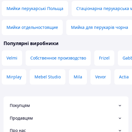
Мийки перукарські Польща
Стаціонарна перукарська 
Мийки отдельностоящие
Мийка для перукарів чорна
Популярні виробники
Velmi
Собственное производство
Frizel
Gab
Mirplay
Mebel Studio
Mila
Vevor
Actia
Покупцям
Продавцям
Про нас