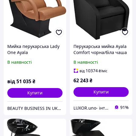
Мийка перукарська Lady
Перукарська мийка Ayala
One Ayala
Comfort чорна/біла чаша
В наявності
В наявності
10374
від
₴
/міс
62 243
₴
від
51 035
₴
Купити
Купити
91%
LUXOR.uno- інтернет магазин
BEAUTY BUSINESS IN UKRAINE