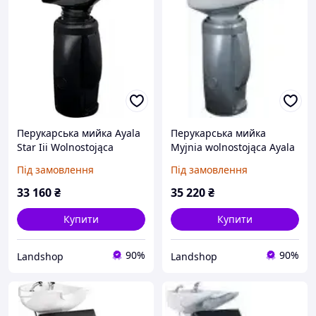
Перукарська мийка Ayala
Перукарська мийка
Star Iii Wolnostojąca
Myjnia wolnostojąca Ayala
Star III
Під замовлення
Під замовлення
33 160
₴
35 220
₴
Купити
Купити
90%
90%
Landshop
Landshop