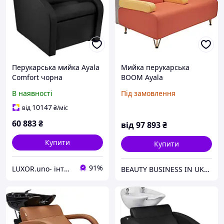
Перукарська мийка Ayala
Мийка перукарська
Comfort чорна
BOOM Аyala
В наявності
Під замовлення
10147
від
₴
/міс
60 883
₴
від
97 893
₴
Купити
Купити
91%
LUXOR.uno- інтернет магазин
BEAUTY BUSINESS IN UKRAINE