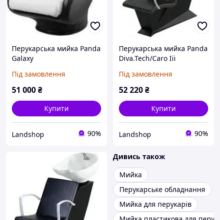
Перукарська мийка Panda
Перукарська мийка Panda
Galaxy
Diva.Tech/Caro Iii
Expressline
Під замовлення
Під замовлення
51 000
₴
52 220
₴
Купити
Купити
90%
90%
Landshop
Landshop
Дивись також
Мийка
Перукарське обладнання
Мийка для перукарів
Мийка пластикова для перук