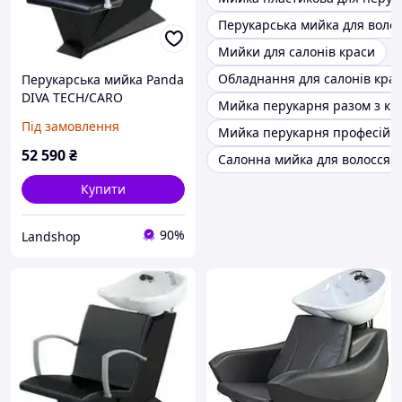
Перукарська мийка для воло
Мийки для салонів краси
Обладнання для салонів кра
Перукарська мийка Panda
DIVA TECH/CARO
Мийка перукарня разом з кр
Під замовлення
Мийка перукарня професійн
52 590
₴
Салонна мийка для волосся
Купити
90%
Landshop