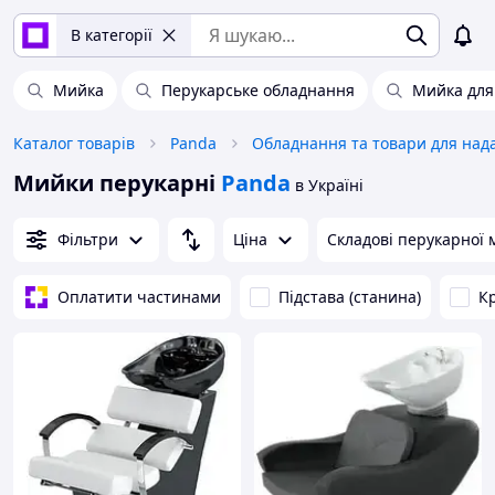
В категорії
Мийка
Перукарське обладнання
Мийка для
Каталог товарів
Panda
Мийки перукарні
Panda
в Україні
Фільтри
Ціна
Складові перукарної 
Оплатити частинами
Підстава (станина)
Кр