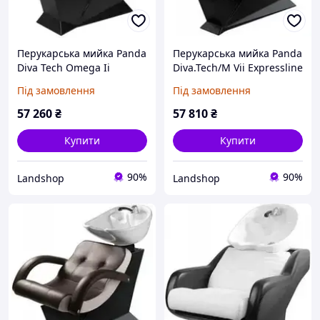
Перукарська мийка Panda
Перукарська мийка Panda
Diva Tech Omega Ii
Diva.Tech/M Vii Expressline
Під замовлення
Під замовлення
57 260
₴
57 810
₴
Купити
Купити
90%
90%
Landshop
Landshop