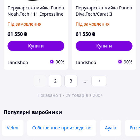
Перукарська мийка Panda
Перукарська мийка Panda
Noah.Tech 111 Expressline
Diva.Tech/Carat Ii
Expressline
Під замовлення
Під замовлення
61 550
₴
61 550
₴
Купити
Купити
90%
90%
Landshop
Landshop
1
2
3
...
Показано 1 - 29 товарів з 200+
Популярні виробники
Velmi
Собственное производство
Ayala
Frize