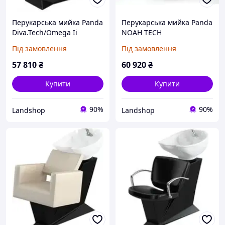
Перукарська мийка Panda
Перукарська мийка Panda
Diva.Tech/Omega Ii
NOAH TECH
Expressline
Під замовлення
Під замовлення
57 810
₴
60 920
₴
Купити
Купити
90%
90%
Landshop
Landshop