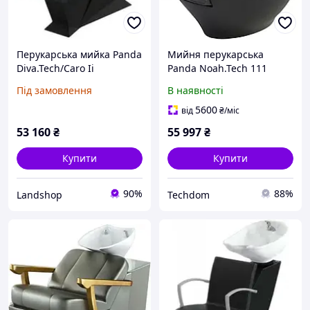
Перукарська мийка Panda
Мийня перукарська
Diva.Tech/Caro Ii
Panda Noah.Tech 111
Expressline
Під замовлення
В наявності
5600
від
₴
/міс
53 160
₴
55 997
₴
Купити
Купити
90%
88%
Landshop
Techdom