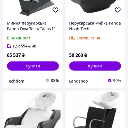
Мийня перукарська
Перукарська мийка Panda
Panda Diva.Tech/Callas II
Noah Tech
біла 67x95x113 см
В наявності
Під замовлення
6554
від
₴
/міс
65 537
₴
50 260
₴
Купити
Купити
88%
90%
Techdom
Landshop