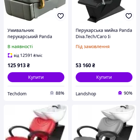
Умивальник
Перукарська мийка Panda
перукарський Panda
Diva.Tech/Caro Ii
Imperial
Expressline
В наявності
Під замовлення
12591
від
₴
/міс
125 913
₴
53 160
₴
Купити
Купити
88%
90%
Techdom
Landshop