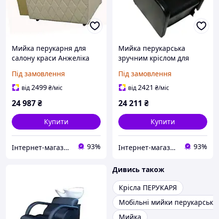
Мийка перукарня для
Мийка перукарська
салону краси Анжеліка
зручним кріслом для
мийка із кріслом
салону краси Еспанія
Під замовлення
Під замовлення
стаціонарна
2499
2421
від
₴
/міс
від
₴
/міс
24 987
₴
24 211
₴
Купити
Купити
93%
93%
Інтернет-магазин "М-Бьюті"
Інтернет-магазин "М-Бьюті"
Дивись також
Крісла ПЕРУКАРЯ
Мобільні мийки перукарські
Мийка