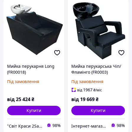
Мийка перукарня Long
Мийка перукарська Чіп/
(FR00018)
Фламінго (FR0003)
Під замовлення
Під замовлення
1967
від
₴
/міс
від
25 424
₴
від
19 669
₴
Купити
Купити
98%
98%
"Світ Краси 2Salon" Інтернет-магазин
Інтернет-магазин "Злий Стиліст"