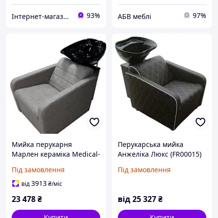
93%
97%
Інтернет-магазин "М-Бьюті"
АБВ меблі
Мийка перукарня
Перукарська мийка
Марлен кераміка Medical-
Анжеліка Люкс (FR00015)
йорк екошкіра сіра
Під замовлення
Під замовлення
(FrizelTM)
3913
від
₴
/міс
23 478
₴
від
25 327
₴
Купити
Купити