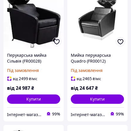
Перукарська мийка
Мийка перукарська
Сільвія (FR00028)
Quadro (FR00012)
Під замовлення
Під замовлення
2499
2465
від
₴
/міс
від
₴
/міс
від
24 987
₴
від
24 647
₴
Купити
Купити
99%
99%
Інтернет-магазин "Flattop"
Інтернет-магазин "Flattop"