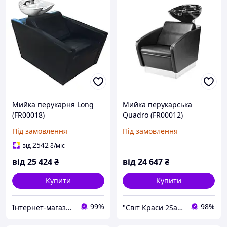
Мийка перукарня Long
Мийка перукарська
(FR00018)
Quadro (FR00012)
Під замовлення
Під замовлення
2542
від
₴
/міс
від
25 424
₴
від
24 647
₴
Купити
Купити
99%
98%
Інтернет-магазин "Flattop"
"Світ Краси 2Salon" Інтернет-магазин