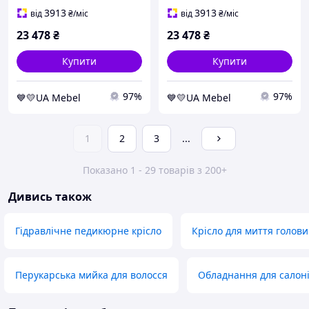
3913
3913
від
₴
/міс
від
₴
/міс
23 478
₴
23 478
₴
Купити
Купити
97%
97%
💙💛UA Mebel
💙💛UA Mebel
1
2
3
...
Показано 1 - 29 товарів з 200+
Дивись також
Гідравлічне педикюрне крісло
Крісло для миття голови
Перукарська мийка для волосся
Обладнання для салоні