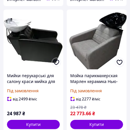
Мийки перукарські для
Мойка парикмахерская
салону краси мийка для
Марлен керамика Нью-
голови Vincent
Йорк черная,
Під замовлення
Під замовлення
кожзаменитель Серый
(Frizel TM)
2499
2277
від
₴
/міс
від
₴
/міс
23 478
₴
24 987
₴
22 773
.66
₴
Купити
Купити