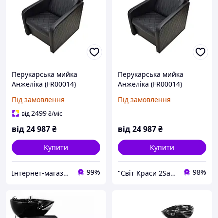
Перукарська мийка
Перукарська мийка
Анжеліка (FR00014)
Анжеліка (FR00014)
Під замовлення
Під замовлення
2499
від
₴
/міс
від
24 987
₴
від
24 987
₴
Купити
Купити
99%
98%
Інтернет-магазин "Flattop"
"Світ Краси 2Salon" Інтернет-магазин