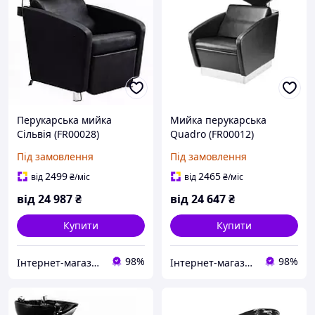
Перукарська мийка
Мийка перукарська
Сільвія (FR00028)
Quadro (FR00012)
Під замовлення
Під замовлення
2499
2465
від
₴
/міс
від
₴
/міс
від
24 987
₴
від
24 647
₴
Купити
Купити
98%
98%
Інтернет-магазин "Злий Стиліст"
Інтернет-магазин "Злий Стиліст"