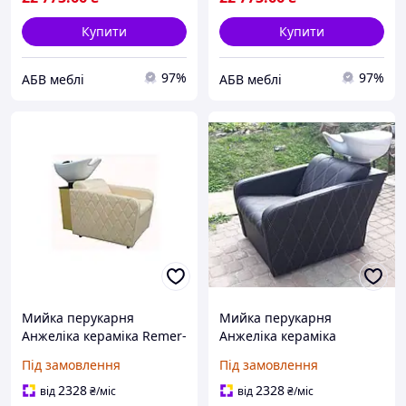
Купити
Купити
97%
97%
АБВ меблі
АБВ меблі
Мийка перукарня
Мийка перукарня
Анжеліка кераміка Remer-
Анжеліка кераміка
йорк екошкіра молочний
Україна Гарсон біла,
Під замовлення
Під замовлення
(FrizelTM)
шкірозамінник чорний
матовий (Frizel TM)
2328
2328
від
₴
/міс
від
₴
/міс