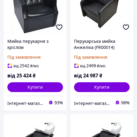
Мийка перукарня з
Перукарська мийка
кріслом
Анжеліка (FR00014)
Під замовлення
Під замовлення
2542
2499
від
₴
/міс
від
₴
/міс
від
25 424
₴
від
24 987
₴
Купити
Купити
93%
98%
Інтернет-магазин "М-Бьюті"
Інтернет-магазин "Злий Стиліст"