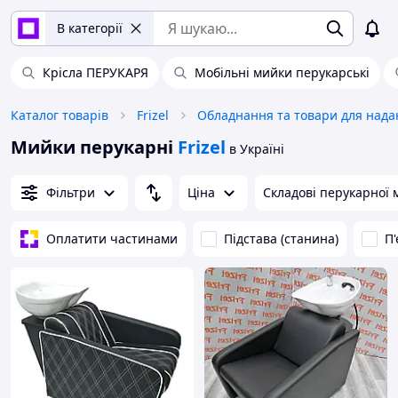
В категорії
Крісла ПЕРУКАРЯ
Мобільні мийки перукарські
Каталог товарів
Frizel
Мийки перукарні
Frizel
в Україні
Фільтри
Ціна
Складові перукарної 
Оплатити частинами
Підстава (станина)
П'