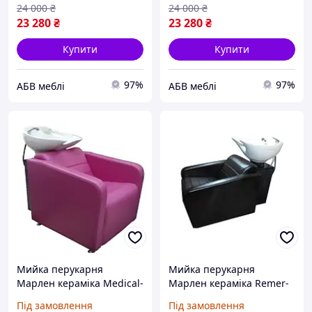
24 000
₴
24 000
₴
23 280
₴
23 280
₴
Купити
Купити
97%
97%
АБВ меблі
АБВ меблі
Мийка перукарня
Мийка перукарня
Марлен кераміка Medical-
Марлен кераміка Remer-
йорк біла екошкіра
йорк екошкіра чорна
Під замовлення
Під замовлення
малинова (FrizelTM)
(FrizelTM)