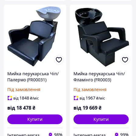
Мийка перукарська Чіп/
Мийка перукарська Чіп/
Палермо (FR00031)
Фламінго (FR0003)
Під замовлення
Під замовлення
1848
1967
від
₴
/міс
від
₴
/міс
від
18 478
₴
від
19 669
₴
Купити
Купити
98%
99%
Інтернет-магазин "Злий Стиліст"
Інтернет-магазин "Flattop"