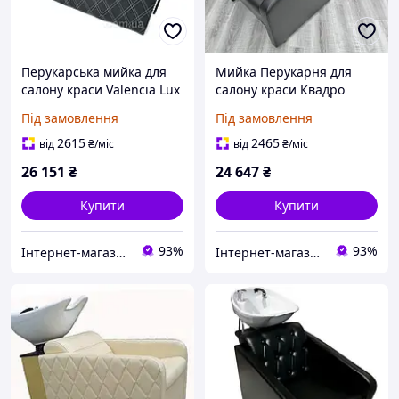
Перукарська мийка для
Мийка Перукарня для
салону краси Valenciа Lux
салону краси Квадро
Перукарні мийки з
Під замовлення
Під замовлення
широким кріслом для
клієнтів
2615
2465
від
₴
/міс
від
₴
/міс
26 151
₴
24 647
₴
Купити
Купити
93%
93%
Інтернет-магазин "М-Бьюті"
Інтернет-магазин "М-Бьюті"