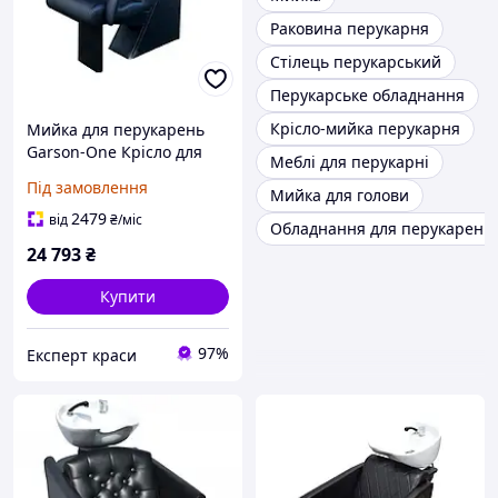
Раковина перукарня
Стілець перукарський
Перукарське обладнання
Крісло-мийка перукарня
Мийка для перукарень
Garson-One Крісло для
Меблі для перукарні
миття голови Гарсон/Оне
Під замовлення
Мийка для голови
мийки для салонів краси
2479
від
₴
/міс
Обладнання для перукарень,
24 793
₴
Купити
97%
Експерт краси