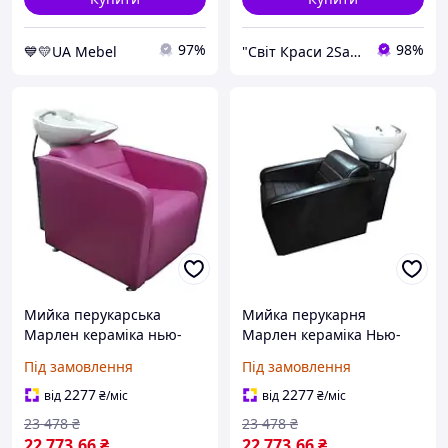
97%
98%
💙💛UA Mebel
"Світ Краси 2Salon" Інтернет-магазин
Мийка перукарська
Мийка перукарня
Марлен кераміка нью-
Марлен кераміка Нью-
йорк біла екошкіра
Йорк біла, шкірозамінник
Під замовлення
Під замовлення
малинова (Frizel TM)
чорний (FrizelTM)
2277
2277
від
₴
/міс
від
₴
/міс
23 478
₴
23 478
₴
22 773
.66
₴
22 773
.66
₴