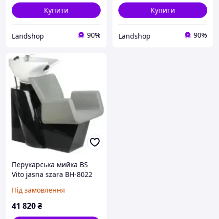
Купити
Купити
90%
90%
Landshop
Landshop
Перукарська мийка BS
Vito jasna szara BH-8022
BH8022188
Під замовлення
41 820
₴