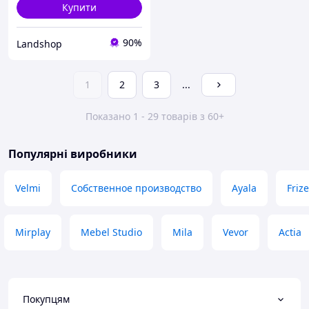
Купити
90%
Landshop
1
2
3
...
Показано 1 - 29 товарів з 60+
Популярні виробники
Velmi
Собственное производство
Ayala
Frize
Mirplay
Mebel Studio
Mila
Vevor
Actia
Покупцям