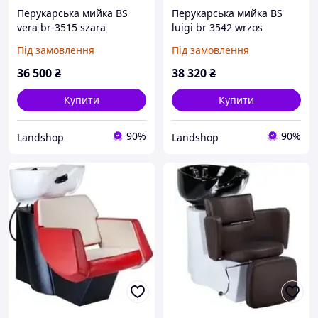
Перукарська мийка BS
Перукарська мийка BS
vera br-3515 szara
luigi br 3542 wrzos
BR3515GREY
Під замовлення
Під замовлення
36 500
₴
38 320
₴
Купити
Купити
90%
90%
Landshop
Landshop