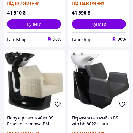
Під замовлення
Під замовлення
41 510
₴
41 590
₴
Купити
Купити
90%
90%
Landshop
Landshop
Перукарська мийка BS
Перукарська мийка BS
Ernesto kremowa BM-
vito bh 8022 szara
32969 BM32969150
BH802257