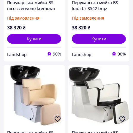
Перукарська мийка BS
Перукарська мийка BS
nico czerwono kremowa
luigi br 3542 brąz
bd 7821
Під замовлення
Під замовлення
38 320
₴
38 320
₴
Купити
Купити
90%
90%
Landshop
Landshop
Перукарська мийка BS
Перукарська мийка BS