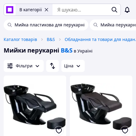
В категорії
Мийка пластикова для перукарні
Мийка перукарн
Каталог товарів
B&S
Обладнання
Мийки перукарні
B&S
в Україні
Фільтри
Ціна