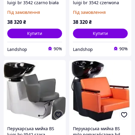
luigi br 3542 czarno biała
luigi br 3542 czerwona
BR3542W005
Під замовлення
Під замовлення
38 320
₴
38 320
₴
Купити
Купити
90%
90%
Landshop
Landshop
Перукарська мийка BS
Перукарська мийка BS
luigi br-3542 szara
milo pomarańczowa bd