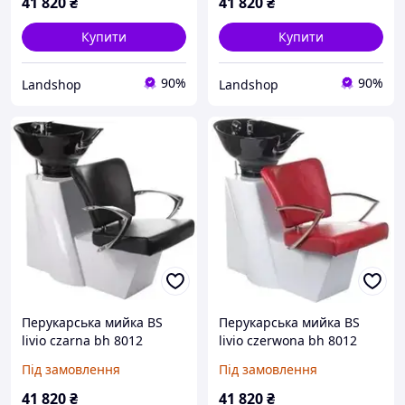
41 820
₴
41 820
₴
Купити
Купити
90%
90%
Landshop
Landshop
Перукарська мийка BS
Перукарська мийка BS
livio czarna bh 8012
livio czerwona bh 8012
BH8012127
BH8012133
Під замовлення
Під замовлення
41 820
₴
41 820
₴