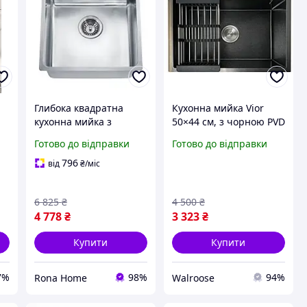
Глибока квадратна
Кухонна мийка Vior
кухонна мийка з
50×44 см, з чорною PVD
нержавіючої сталі
DECOR поверхнею, з
Готово до відправки
Готово до відправки
товстостінна Disfact S-
кошиком, дозатором і
4040 Срібляста матова
квадратним сифоном
796
від
₴
/міс
6 825
₴
4 500
₴
4 778
₴
3 323
₴
Купити
Купити
7%
98%
94%
Rona Home
Walroose