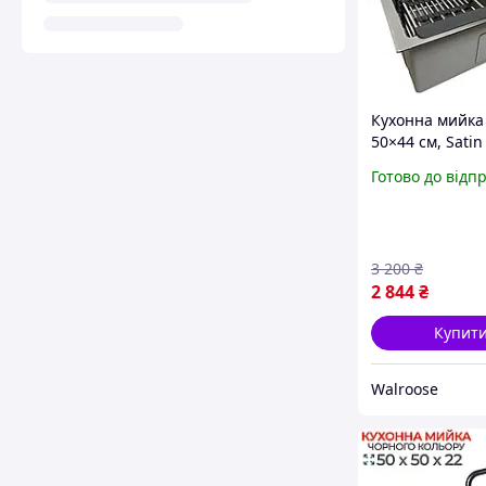
Кухонна мийка 
50×44 см, Sati
з нержавіючої 
Готово до відп
товщина 3,0/1,
кошиком, дозат
квадратним с
3 200
₴
2 844
₴
Купит
Walroose