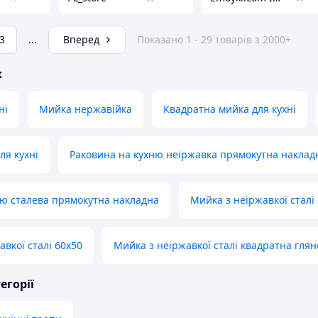
3
...
Вперед
Показано 1 - 29 товарів з 2000+
ж
ні
Мийка нержавійка
Квадратна мийка для кухні
ля кухні
Раковина на кухню неіржавка прямокутна наклад
ю сталева прямокутна накладна
Мийка з неіржавкої сталі
вкої сталі 60х50
Мийка з неіржавкої сталі квадратна глян
егорії