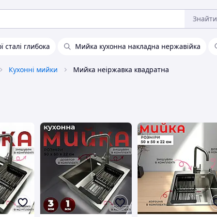
Знайти
ї сталі глибока
Мийка кухонна накладна нержавійка
Кухонні мийки
Мийка неіржавка квадратна