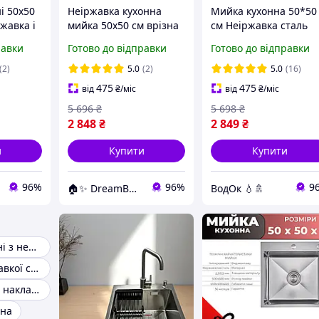
і 50x50
Неіржавка кухонна
Мийка кухонна 50*50
жавка і
мийка 50x50 см врізна
см Неіржавка сталь
увач
квадратна та кухонний
Кухонна раковина зі
равки
Готово до відправки
Готово до відправки
змішувач
змішувачем Мийка з
дозатором і кошиком
(2)
5.0
(2)
5.0
(16)
475
475
від
₴
/міс
від
₴
/міс
5 696
₴
5 698
₴
2 848
₴
2 849
₴
и
Купити
Купити
96%
96%
9
🏠✨ DreamBuy ✨🏠
ВодОк 💧🚿
Мийки для кухні з нержавійки
Мийка з неіржавкої сталі глибока
Мийка кухонна накладна нержавійка
тна