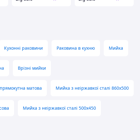
Кухонні раковини
Раковина в кухню
Мийка
на
Врізні мийки
 прямокутна матова
Мийка з неіржавкої сталі 860х500
сова
Мийка з неіржавкої сталі 500х450