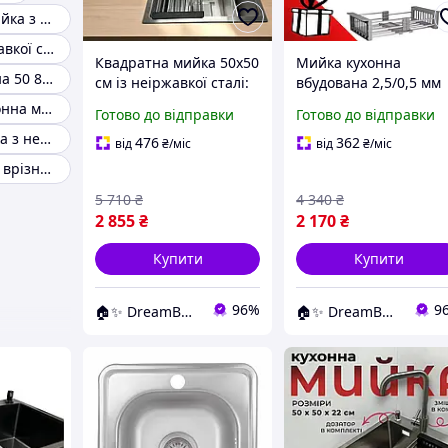
Прямокутна мийка з неіржавкої сталі
Мийка з неіржавкої сталі 78х49
Квадратна мийка 50х50
Мийка кухонна
Мийка накладна 50 80 неіржавка сталь
см із неіржавкої сталі:
вбудована 2,5/0,5 мм
ергономічний
Мийка кухонна 50 50
Вбудована кухонна мийка з неіржавкої сталі
Готово до відправки
Готово до відправки
комплект зі
см квадратна
Накладна мийка з нержавіючої сталі 60х80 ліва
змішувачем, дозатором
неіржавка сталь
476
362
від
₴
/міс
від
₴
/міс
і кошиком
Кухонна мийка врізна матова неіржавка
5 710
₴
4 340
₴
2 855
₴
2 170
₴
Купити
Купити
96%
9
🏠✨ DreamBuy ✨🏠
🏠✨ DreamBuy ✨🏠