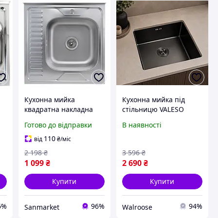
Кухонна мийка
Кухонна мийка під
квадратна накладна
стільницю VALESO
металева, раковина з
Handmade
Готово до відправки
В наявності
неіржавкої сталі з
440×440×215 мм, чорна
 з
накладним монтажем з
PVD, квадратна,
110
від
₴
/міс
крилом чаша справа
нержавіюча сталь
2 198
₴
3 596
₴
сатін vlx 6060
SUS201, 3.0/0.8 мм
1 099
₴
2 690
₴
Купити
Купити
6%
96%
94%
Sanmarket
Walroose