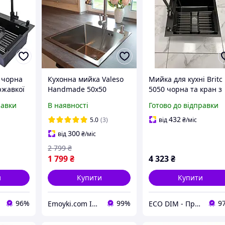
 чорна
Кухонна мийка Valeso
Мийка для кухні Britc
ржавкої
Handmade 50х50
5050 чорна та кран з
ачем і
нержавіюча 3.0/0.8
неіржавкої сталі
равки
В наявності
Готово до відправки
плект
5050
Чорний
432
5.0
(3)
від
₴
/міс
300
від
₴
/міс
2 799
₴
1 799
₴
4 323
₴
и
Купити
Купити
96%
99%
9
Emoyki.com Інтернет-магазин кухонних мийок
ECO DIM - Продаж та встановлення кабельних систем обігріву під ключ