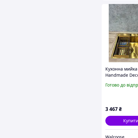
Кухонна мийка 
Handmade Dec
золота 50×50 см
Готово до відп
мм, з нержаві
сталі, кошик, 
дозатор
3 467
₴
Купит
Walroose