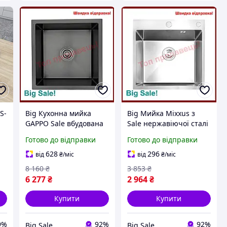
S-
Big Кухонна мийка
Big Мийка Mixxus з
GAPPO Sale вбудована
Sale нержавіючої сталі
440x440 мм квадратна
68х50 см квадратна з
Готово до відправки
Готово до відправки
з нержавіючої сталі
антибактеріальним
для маленької кухні
покриттям для кухні ра
628
296
від
₴
/міс
від
₴
/міс
мий
8 160
₴
3 853
₴
6 277
₴
2 964
₴
Купити
Купити
9%
92%
92%
Big Sale
Big Sale