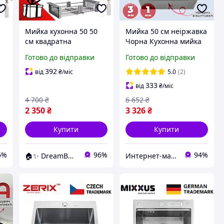
Мийка кухонна 50 50
Мийка 50 см неіржавка
см квадратна
Чорна Кухонна мийка
інтегрована неіржавка
зі змішувачем і
Готово до відправки
Готово до відправки
сталь 3.0 мм Польща
дозатором комплект
Мийка 50на50
392
від
₴
/міс
5.0
(2)
333
від
₴
/міс
4 700
₴
6 652
₴
2 350
₴
3 326
₴
Купити
Купити
6%
96%
94%
🏠✨ DreamBuy ✨🏠
Интернет-магазин Строй Дом