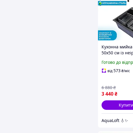
Кухонна мийка
50х50 см із неі
сталі зі змішув
Готово до відп
дозатором ком
Польща
573
від
₴
/міс
6 880
₴
3 440
₴
Купит
AquaLoft 💧✨