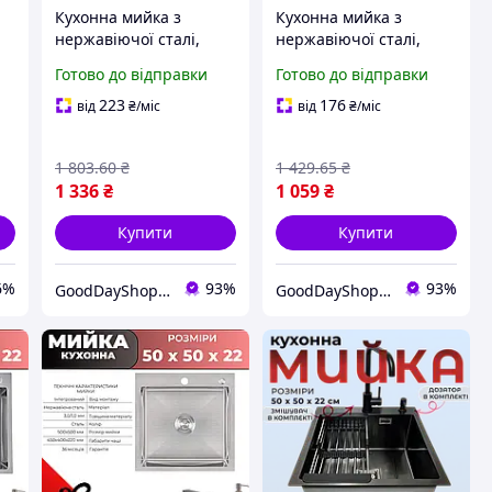
Кухонна мийка з
Кухонна мийка з
нержавіючої сталі,
нержавіючої сталі,
квадратна форма з
квадратна форма,
Готово до відправки
Готово до відправки
корзинчатим вентилем
надійна та стильна для
і сифоном для зручного
вашого інтер'єру
223
176
від
₴
/міс
від
₴
/міс
використання
1 803
.60
₴
1 429
.65
₴
1 336
₴
1 059
₴
Купити
Купити
6%
93%
93%
GoodDayShop - Онлайн магазин різноманітних товарів
GoodDayShop - Онлайн магазин різноманітних товарів