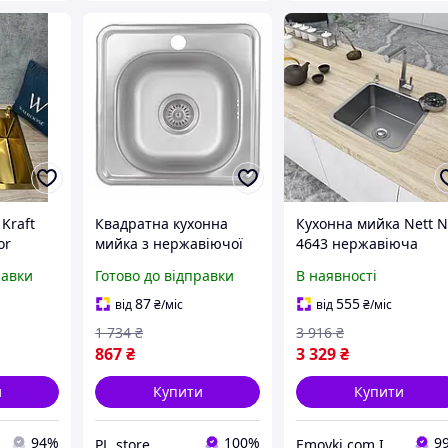
Kraft
Квадратна кухонна
Кухонна мийка Nett N
or
мийка з нержавіючої
4643 нержавіюча
, 3.0/1.0
сталі 3838 металева
квадратна 3.0/1.0
равки
Готово до відправки
В наявності
ючої
мийка для кухні
сифон та
нержавіюча квадратна
87
555
від
₴
/міс
від
₴
/міс
0.6 мм
1 734
₴
3 916
₴
867
₴
3 329
₴
и
Купити
Купити
94%
100%
9
PL_store
Emoyki.com Інтернет-магазин кухонних мийок