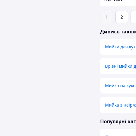
1
2
Дивись тако
Мийки для кух
Врізні мийки д
Мийка на кухн
Мийка з неіржа
Популярні кат