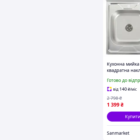
Кухонна мийка
квадратна нак
металева, рако
Готово до відп
неіржавкої стал
накладним мон
140
від
₴
/міс
крилом чаша зл
2 798
₴
6060
1 399
₴
Купит
Sanmarket