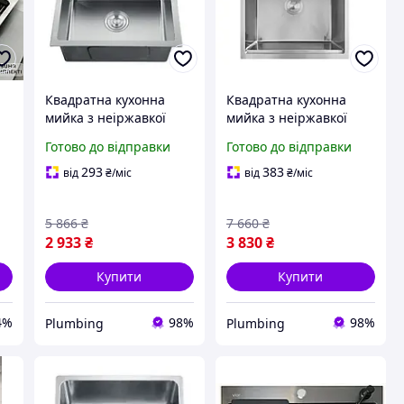
Квадратна кухонна
Квадратна кухонна
мийка з неіржавкої
мийка з неіржавкої
сталі 5050 врізна
сталі 5050 врізна
Готово до відправки
Готово до відправки
металева раковина
металева раковина
сталева для кухні 0.8
сталева для кухні 0.8
293
383
від
₴
/міс
від
₴
/міс
silver
5 866
₴
7 660
₴
2 933
₴
3 830
₴
Купити
Купити
4%
98%
98%
Plumbing
Plumbing