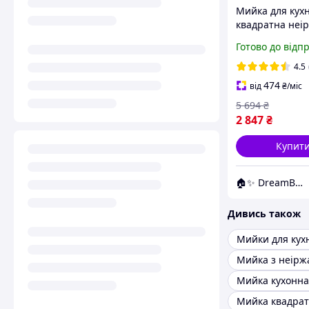
Мийка для кухн
квадратна неір
кухонний зміш
Готово до відп
4.5
474
від
₴
/міс
5 694
₴
2 847
₴
Купит
🏠✨ DreamBuy ✨🏠
Дивись також
Мийка квадра