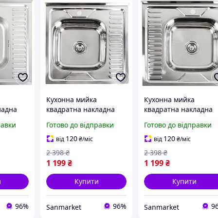
Кухонна мийка
Кухонна мийка
ладна
квадратна накладна
квадратна накладна
вина з
металева, раковина з
металева, раковина з
равки
Готово до відправки
Готово до відправки
і з
неіржавкої сталі з
неіржавкої сталі з
тажем з
накладним монтажем з
накладним монтажем
120
120
від
₴
/міс
від
₴
/міс
іва vslx
крилом чаша зліва
крилом чаша справа
2 398
₴
2 398
₴
хром vslx 6060
хром vslx 6060
1 199
₴
1 199
₴
и
Купити
Купити
96%
96%
9
Sanmarket
Sanmarket