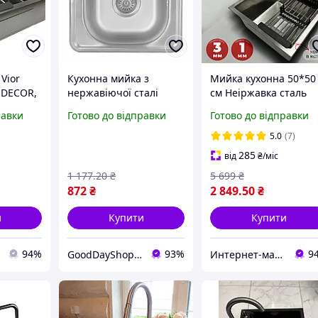
Vior
Кухонна мийка з
Мийка кухонна 50*50
n DECOR,
нержавіючої сталі
см Неіржавка сталь
сталі,
квадратної форми,
Кухонна раковина зі
равки
Готово до відправки
Готово до відправки
0 мм, з
зручний злив і
змішувачем Мийка з
ором і
перелив для надійного
дозатором і кошиком
5.0
(7)
ифоном
монтажу
285
від
₴
/міс
1 177
.20
₴
5 699
₴
872
₴
2 849
.50
₴
и
Купити
Купити
94%
93%
9
GoodDayShop - Онлайн магазин різноманітних товарів
Интернет-магазин Строй Дом