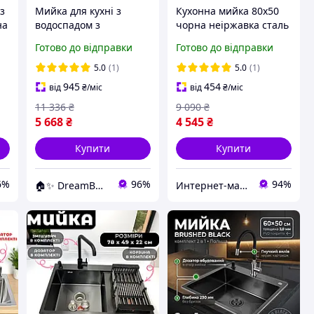
з
Мийка для кухні з
Кухонна мийка 80x50
на
водоспадом з
чорна неіржавка сталь
нержавіючої сталі
із крилом праворуч
Готово до відправки
Готово до відправки
чорна із змішувачем та
PVD у комплекті зі
краном для питної
змішувачем дозатором
5.0
(1)
5.0
(1)
Кухонна мийка 7545
і кошиком
945
454
від
₴
/міс
від
₴
/міс
11 336
₴
9 090
₴
5 668
₴
4 545
₴
Купити
Купити
6%
96%
94%
🏠✨ DreamBuy ✨🏠
Интернет-магазин Строй Дом