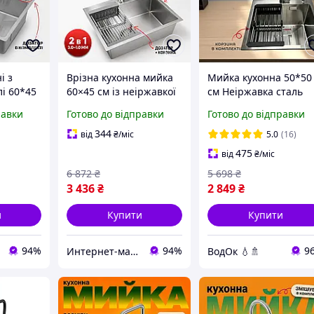
і з
Врізна кухонна мийка
Мийка кухонна 50*50
лі 60*45
60×45 см із неіржавкої
см Неіржавка сталь
сталі з матовим PVD-
Кухонна раковина зі
равки
Готово до відправки
Готово до відправки
хонна
покриттям глибока та
змішувачем Мийка з
затором
повним комплектом
дозатором і кошиком
344
від
₴
/міс
5.0
(16)
аксесуарів
475
від
₴
/міс
6 872
₴
5 698
₴
3 436
₴
2 849
₴
и
Купити
Купити
94%
94%
9
Интернет-магазин Строй Дом
ВодОк 💧🚿