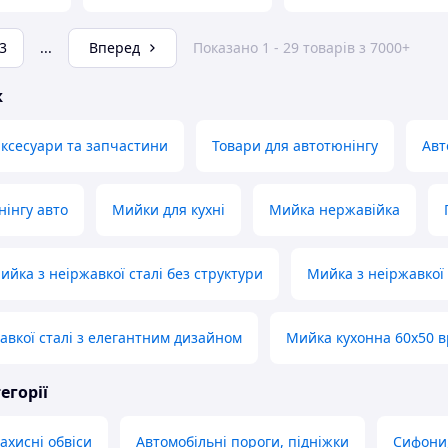
3
...
Вперед
Показано 1 - 29 товарів з 7000+
ж
аксесуари та запчастини
Товари для автотюнінгу
Авт
нінгу авто
Мийки для кухні
Мийка нержавійка
ийка з неіржавкої сталі без структури
Мийка з неіржавкої 
авкої сталі з елегантним дизайном
Мийка кухонна 60х50 в
егорії
ахисні обвіси
Автомобільні пороги, підніжки
Сифони,