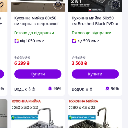
а
Кухонна мийка 80x50
Кухонна мийка 60х50
 +
см чорна з неіржавкої
см Brushed Black PVD зі
сталі з крилом справо
змішувачем
Готово до відправки
Готово до відправки
інтегрована чорна
ва
неіржавка сталь
1050
593
від
₴
/міс
від
₴
/міс
Польща
12 598
₴
7 120
₴
6 299
₴
3 560
₴
Купити
Купити
6%
96%
96%
ВодОк 💧🚿
ВодОк 💧🚿