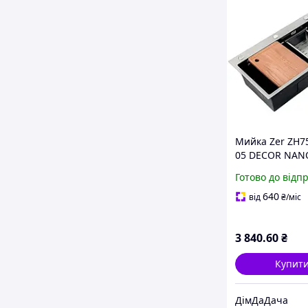
Мийка Zer ZH75
05 DECOR NANO
(3.0/0.8) з нерж
Готово до відп
комплект (неір
(ZM5584)
640
від
₴
/міс
3 840
.60
₴
Купит
ДімДаДача