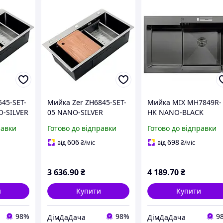
45-SET-
Мийка Zer ZH6845-SET-
Мийка MIX MH7849R-
-SILVER
05 NANO-SILVER
HK NANO-BLACK
. сталі,
(3.0/0.8) з неірж. сталі,
(3.0/0.9) з неіржавкої
равки
Готово до відправки
Готово до відправки
жавка)
комплект (неіржавка
сталі "глибоке крило",
сталь) (ZM5580)
підставкою під ножі
606
698
від
₴
/міс
від
₴
/міс
3 636
.90
₴
4 189
.70
₴
и
Купити
Купити
98%
98%
9
ДімДаДача
ДімДаДача