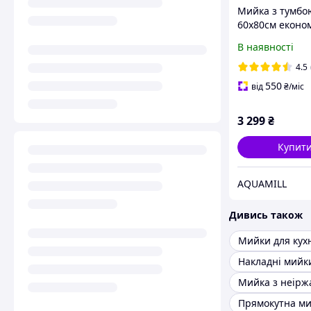
Мийка з тумбо
60х80см еконо
сонома (права, 
В наявності
високий змішу
нержавіючої ст
4.5
550
від
₴
/міс
3 299
₴
Купит
AQUAMILL
Дивись також