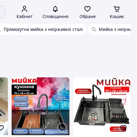
Кабінет
Сповіщення
Обране
Кошик
Прямокутна мийка з неіржавкої сталі
Мийка з неіржавко