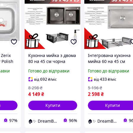
Zerix
Кухонна мийка з двома
Інтегрована кухонна
 Polish
80 на 45 см чорна
мийка 60 на 45 см
 см з
чашами з неіржавкої
неіржавка сталь 3,0 
равки
Готово до відправки
Готово до відправки
алі 0.6
сталі інтегрована
Мийки кухонні 60х45
Мийки дві чаші
см
692
433
від
₴
/міс
від
₴
/міс
комплект
8 298
₴
5 196
₴
4 149
₴
2 598
₴
и
Купити
Купити
97%
96%
9
🏠✨ DreamBuy ✨🏠
🏠✨ DreamBuy ✨🏠