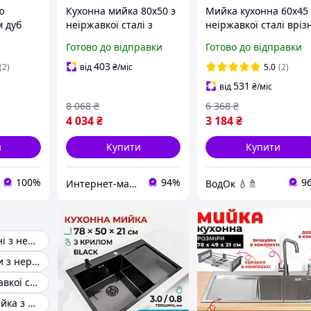
ю
Кухонна мийка 80x50 з
Мийка кухонна 60х45 
м дуб
неіржавкої сталі з
неіржавкої сталі вріз
ліва) +
крилом праворуч і
готовий комплект із
Готово до відправки
Готово до відправки
вач з
повним комплектом:
краном і дозатором і
алі
змішувач дозатор
сушаркою Неіржавка
403
(2)
від
₴
/міс
5.0
(2)
кошика Stainless steel
раковина 60x45 у
531
від
₴
/міс
комплек
8 068
₴
6 368
₴
4 034
₴
3 184
₴
и
Купити
Купити
100%
94%
9
Интернет-магазин Строй Дом
ВодОк 💧🚿
Мийки для кухні з нержавійки
Накладні мийки з нержавіючої сталі
Мийка з неіржавкої сталі глибока
Прямокутна мийка з неіржавкої сталі