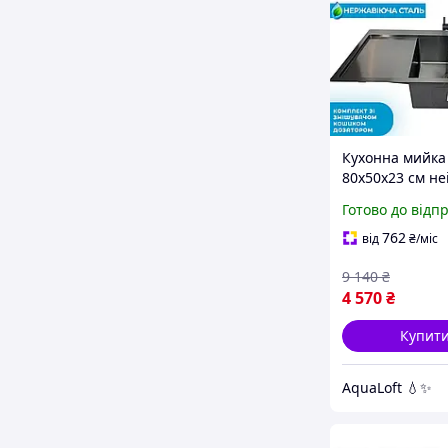
Кухонна мийка
80x50x23 см не
сталь з крилом
Готово до відп
чорна із змішу
аксесуарами к
762
від
₴
/міс
Польща
9 140
₴
4 570
₴
Купит
AquaLoft 💧✨