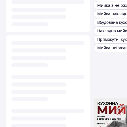
Мийка неіржав