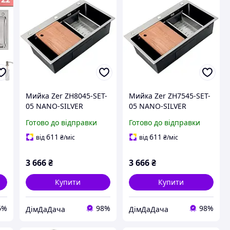
Мийка Zer ZH8045-SET-
Мийка Zer ZH7545-SET-
05 NANO-SILVER
05 NANO-SILVER
мм
(3.0/0.8) з неірж. сталі,
(3.0/0.8) з неірж. сталі,
Готово до відправки
Готово до відправки
комплект (неіржавка)
комплект (неіржавка)
(ZM5586)
(ZM5583)
611
611
від
₴
/міс
від
₴
/міс
3 666
₴
3 666
₴
Купити
Купити
6%
98%
98%
ДімДаДача
ДімДаДача