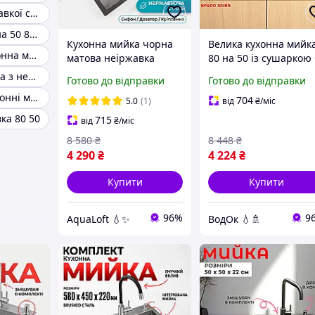
Мийка з неіржавкої сталі 78х49
Мийка накладна 50 80 неіржавка сталь
Кухонна мийка чорна
Велика кухонна мийк
Вбудована кухонна мийка з неіржавкої сталі
матова неіржавка
80 на 50 із сушаркою
сталь 78х50 см з
змішувач + дозатор
Накладна мийка з нержавіючої сталі 60х80 ліва
Готово до відправки
Готово до відправки
крилом дозатором і
Мийка з неіржавкої
Прямокутні кухонні мийки
сифоном Aqua
сталі 80x50 ривом злі
704
5.0
(1)
від
₴
/міс
ка 80 50
715
від
₴
/міс
8 580
₴
8 448
₴
4 290
₴
4 224
₴
Купити
Купити
96%
9
AquaLoft 💧✨
ВодОк 💧🚿