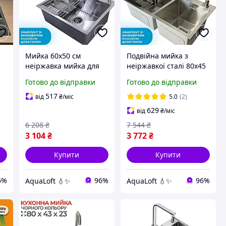
Мийка 60х50 см
Подвійна мийка з
неіржавка мийка для
неіржавкої сталі 80х45
кухні + змішувач +
см Мийки з неіржавкої
Готово до відправки
Готово до відправки
дозатор + решітка
сталі на два відділення
+ змішувач + дозатор +
517
від
₴
/міс
5.0
(2)
решітка
629
від
₴
/міс
6 208
₴
7 544
₴
3 104
₴
3 772
₴
Купити
Купити
6%
96%
96%
AquaLoft 💧✨
AquaLoft 💧✨