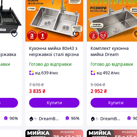
Кухонна мийка 80х43 з
Комплект кухонна
іржавка
неіржавкої сталі врізна
мийка Dream
 зліва
Кухонна раковина зі
Handmade 60х50 см з
равки
Готово до відправки
Готово до відправки
вачем і
змішувачем Мийка з
змішувачем 56 NESP 
омплект
дозатором
неіржавкої сталі
639
492
від
₴
/міс
від
₴
/міс
7 670
₴
5 904
₴
3 835
₴
2 952
₴
и
Купити
Купити
96%
96%
9
🏠✨ DreamBuy ✨🏠
🏠✨ DreamBuy ✨🏠