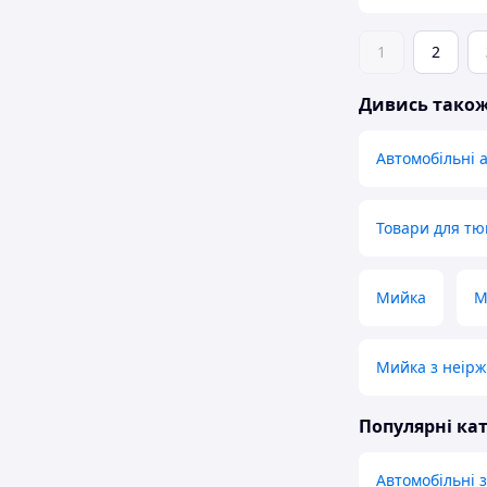
1
2
Дивись тако
Автомобільні 
Товари для тю
Мийка
М
Мийка з неірж
Популярні кат
Автомобільні з