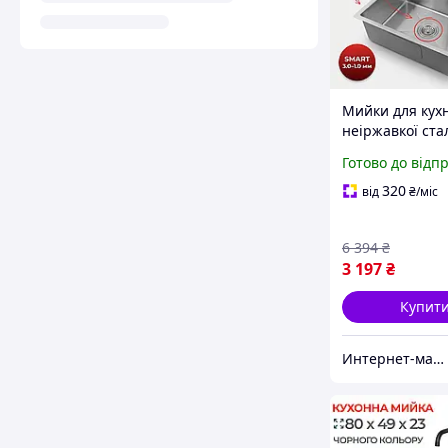
Мийки для кухн
неіржавкої ста
см комплект зі
Готово до відп
змішувачем ку
раковина з до
320
від
₴
/міс
6 394
₴
3 197
₴
Купит
Интернет-магазин Строй Дом