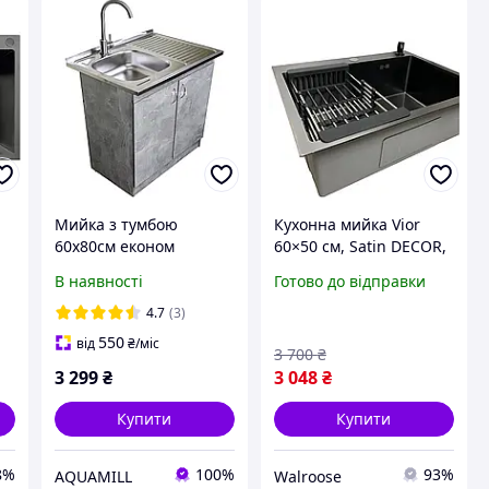
Мийка з тумбою
Кухонна мийка Vior
60х80см економ
60×50 см, Satin DECOR,
індастріал (права, ліва)
з нержавіючої сталі,
В наявності
Готово до відправки
 з
+ змішувач
товщина 3,0/1,0 мм, з
кошиком, дозатором і
4.7
(3)
сифоном
550
від
₴
/міс
3 700
₴
3 299
₴
3 048
₴
Купити
Купити
8%
100%
93%
AQUAMILL
Walroose