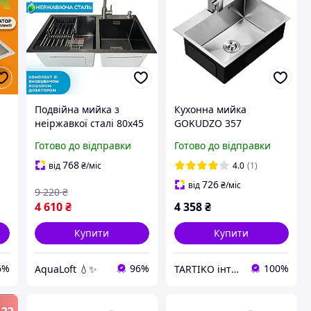
Подвійна мийка з
Кухонна мийка
неіржавкої сталі 80х45
GOKUDZO 357
і
см чорна Мийки з
(600х450х220) на одну
Готово до відправки
Готово до відправки
з
неіржавкої сталі на два
чашу з неіржавкої
відділення + змішувач
сталі марки AISI 304 з
768
від
₴
/міс
4.0
(1)
+ дозатор + решітка
кріпленнями ТМ
726
від
₴
/міс
9 220
₴
"GOKUDZO"
4 610
₴
4 358
₴
Купити
Купити
6%
96%
100%
AquaLoft 💧✨
TARTIKO інтернет магазин для дому та дачі