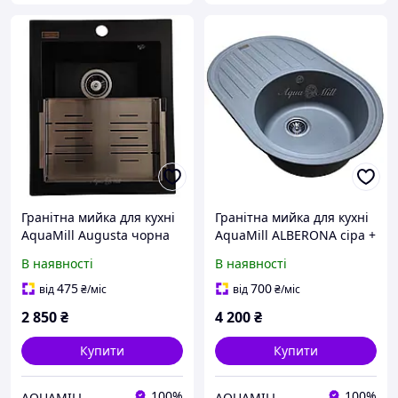
Гранітна мийка для кухні
Гранітна мийка для кухні
AquaMill Augusta чорна
AquaMill ALBERONA сіра +
коландер
В наявності
В наявності
475
700
від
₴
/міс
від
₴
/міс
2 850
₴
4 200
₴
Купити
Купити
100%
100%
AQUAMILL
AQUAMILL