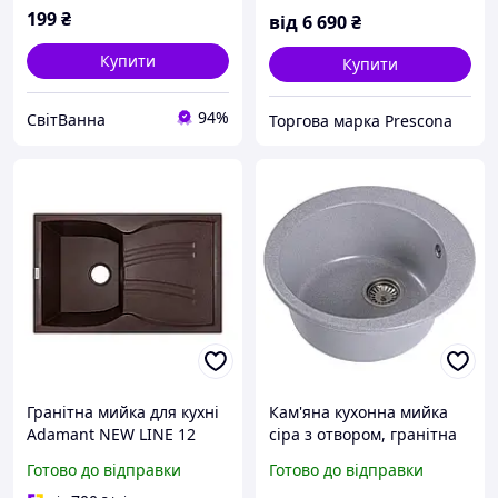
199
₴
від
6 690
₴
Купити
Купити
94%
СвітВанна
Торгова марка Prescona
Гранітна мийка для кухні
Кам'яна кухонна мийка
Adamant NEW LINE 12
сіра з отвором, гранітна
Mokko 7950 коричнева
мийка для кухні сірого
Готово до відправки
Готово до відправки
кольору зі штучного