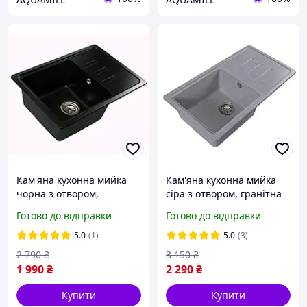
Кам'яна кухонна мийка
Кам'яна кухонна мийка
чорна з отвором,
сіра з отвором, гранітна
гранітна мийка для кухні
мийка для кухні сірого
Готово до відправки
Готово до відправки
чорного кольору зі
кольору зі штучного
штучного каменю
каменю
5.0
(1)
5.0
(3)
2 790
₴
3 150
₴
1 990
₴
2 290
₴
Купити
Купити