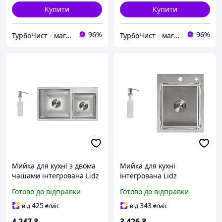
Купити
Купити
96%
96%
ТурбоЧист - магазин сантехніки
ТурбоЧист - магазин сантехніки
Мийка для кухні з двома
Мийка для кухні
чашами інтегрована Lidz
інтегрована Lidz
Handmade H7843
Handmade H4050
Готово до відправки
Готово до відправки
(LDH7843BRU35387)
(LDH4050BRU39258)
Brushed Steel 3,0/1,0 мм
Brushed Steel 3,0/1,0 мм
425
343
від
₴
/міс
від
₴
/міс
4 247
₴
3 426
₴