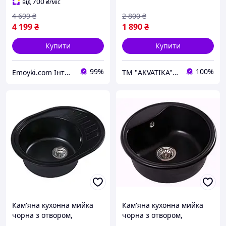
каменю
700
від
₴
/міс
4 699
₴
2 800
₴
4 199
₴
1 890
₴
Купити
Купити
99%
100%
Emoyki.com Інтернет-магазин кухонних мийок
ТМ "AKVATIKA" интернет-магазин виробника
Кам'яна кухонна мийка
Кам'яна кухонна мийка
чорна з отвором,
чорна з отвором,
гранітна мийка для кухні
гранітна мийка для кухні