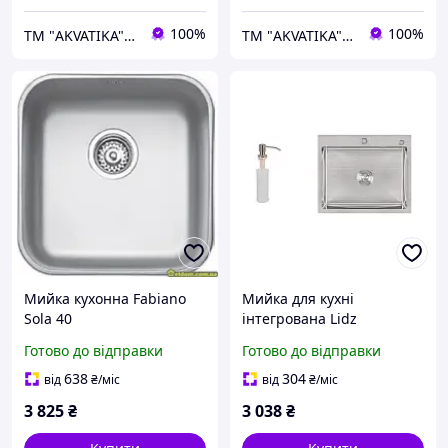
100%
100%
ТМ "AKVATIKA" интернет-магазин виробника
ТМ "AKVATIKA" интернет-магазин виробника
Мийка кухонна Fabiano
Мийка для кухні
Sola 40
інтегрована Lidz
Handmade H6050
Готово до відправки
Готово до відправки
(LDH6050BRU35371)
Brushed Steel 3,0/1,0 мм
638
304
від
₴
/міс
від
₴
/міс
3 825
₴
3 038
₴