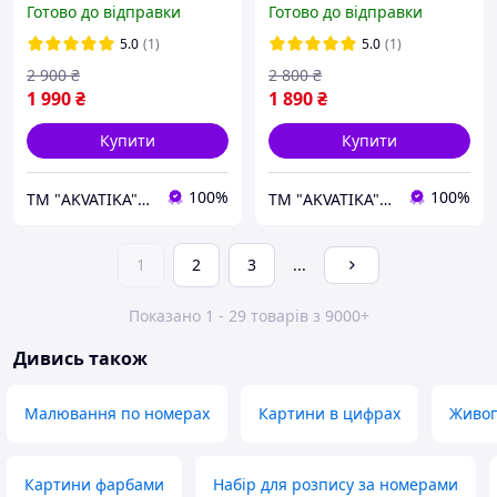
Готово до відправки
Готово до відправки
чорного кольору зі
чорного кольору зі
штучного каменю
штучного каменю
5.0
(1)
5.0
(1)
2 900
₴
2 800
₴
1 990
₴
1 890
₴
Купити
Купити
100%
100%
ТМ "AKVATIKA" интернет-магазин виробника
ТМ "AKVATIKA" интернет-магазин виробника
1
2
3
...
Показано 1 - 29 товарів з 9000+
Дивись також
Малювання по номерах
Картини в цифрах
Живоп
Картини фарбами
Набір для розпису за номерами