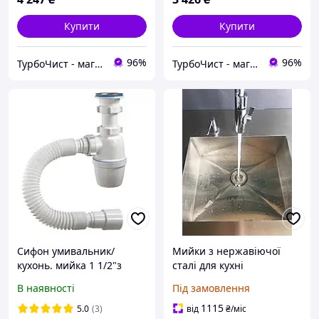
Купити
Купити
96%
96%
ТурбоЧист - магазин сантехніки
ТурбоЧист - магазин сантехніки
Сифон умивальник/
Мийки з нержавіючої
кухонь. мийка 1 1/2"з
сталі для кухні
гнучкою гофротрубою
В наявності
Під замовлення
40х40/50, VTM А-4001
1115
5.0
(3)
від
₴
/міс