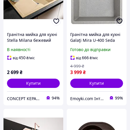
Гранітна мийка для кухні
Гранітна мийка для кухні
Stella Milana бежевий
Galaţi Mira U-400 Seda
(601) 4240 сіра
В наявності
Готово до відправки
450
666
від
₴
/міс
від
₴
/міс
4 999
₴
2 699
₴
3 999
₴
Купити
Купити
94%
99%
CONCEPT КЕРАМІКА
Emoyki.com Інтернет-магазин кухонних мийок