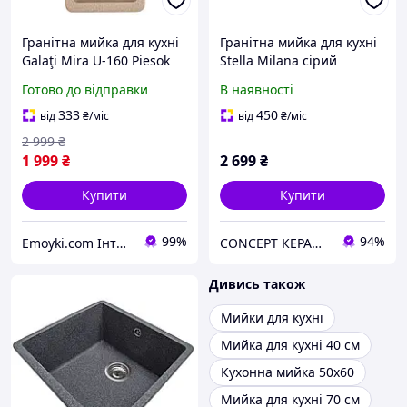
Гранітна мийка для кухні
Гранітна мийка для кухні
Galaţi Mira U-160 Piesok
Stella Milana сірий
(301) 4220 пісочна
Готово до відправки
В наявності
333
450
від
₴
/міс
від
₴
/міс
2 999
₴
1 999
₴
2 699
₴
Купити
Купити
99%
94%
Emoyki.com Інтернет-магазин кухонних мийок
CONCEPT КЕРАМІКА
Дивись також
Мийки для кухні
Мийка для кухні 40 см
Кухонна мийка 50х60
Мийка для кухні 70 см