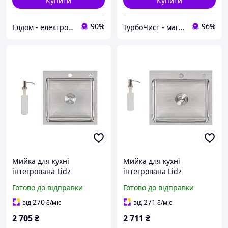
Купити
Купити
90%
96%
Елдом - електроніка в Ваш дім!
ТурбоЧист - магазин сантехніки
Мийка для кухні
Мийка для кухні
інтегрована Lidz
інтегрована Lidz
Handmade H5050
Handmade H5045
Готово до відправки
Готово до відправки
(LDH5050BRU35375)
(LDH5045BRU35383)
Brushed Steel 3,0/1,0 мм
Brushed Steel 3,0/1,0 мм
270
271
від
₴
/міс
від
₴
/міс
2 705
₴
2 711
₴