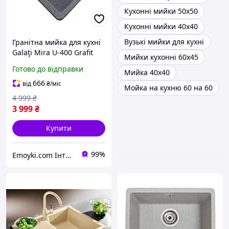
Кухонні мийки 50х50
Кухонні мийки 40х40
Вузькі мийки для кухні
Гранітна мийка для кухні
Galaţi Mira U-400 Grafit
Мийки кухонні 60х45
(201) 4240 графіт
Готово до відправки
Мийка 40х40
666
від
₴
/міс
Мойка на кухню 60 на 60
4 999
₴
3 999
₴
Купити
99%
Emoyki.com Інтернет-магазин кухонних мийок