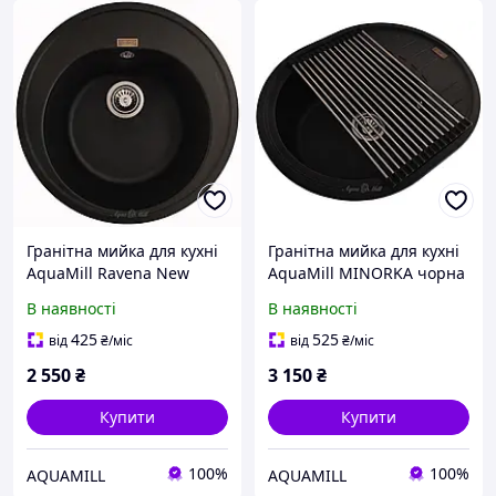
Гранітна мийка для кухні
Гранітна мийка для кухні
AquaMill Ravena New
AquaMill MINORKA чорна
чорна
В наявності
В наявності
425
525
від
₴
/міс
від
₴
/міс
2 550
₴
3 150
₴
Купити
Купити
100%
100%
AQUAMILL
AQUAMILL