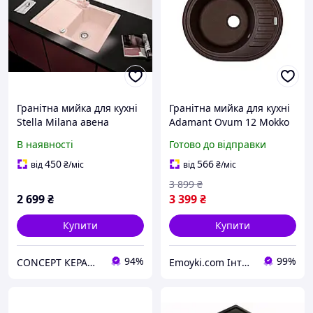
Гранітна мийка для кухні
Гранітна мийка для кухні
Stella Milana авена
Adamant Ovum 12 Mokko
6250 коричнева
В наявності
Готово до відправки
450
566
від
₴
/міс
від
₴
/міс
3 899
₴
2 699
₴
3 399
₴
Купити
Купити
94%
99%
CONCEPT КЕРАМІКА
Emoyki.com Інтернет-магазин кухонних мийок