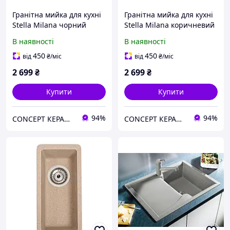
Гранітна мийка для кухні
Гранітна мийка для кухні
Stella Milana чорний
Stella Milana коричневий
В наявності
В наявності
450
450
від
₴
/міс
від
₴
/міс
2 699
₴
2 699
₴
Купити
Купити
94%
94%
CONCEPT КЕРАМІКА
CONCEPT КЕРАМІКА