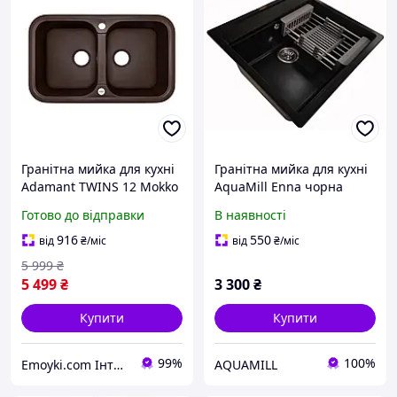
Гранітна мийка для кухні
Гранітна мийка для кухні
Adamant TWINS 12 Mokko
AquaMill Enna чорна
7747 подвійна коричнева
Готово до відправки
В наявності
916
550
від
₴
/міс
від
₴
/міс
5 999
₴
5 499
₴
3 300
₴
Купити
Купити
99%
100%
Emoyki.com Інтернет-магазин кухонних мийок
AQUAMILL