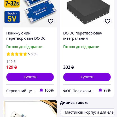
Понижуючий
DC-DC перетворювач
перетворювач DC-DC
інтегральний
Mini560 PRO 5В 5A (Вхід 7-
NCP5212AMNTXG
Готово до відправки
Готово до відправки
32В, Вихід 5В)
5.0
(4)
149
₴
129
₴
332
₴
Купити
Купити
100%
97%
Сервисний центр Галактика
ФОП Полюхович Л.Г.
Дивись також
Пластикові корпуси для елек