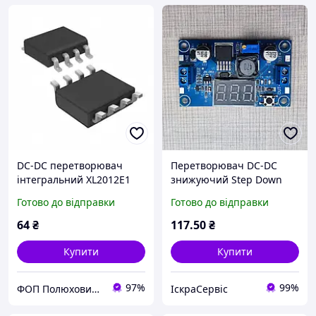
DC-DC перетворювач
Перетворювач DC-DC
інтегральний XL2012E1
знижуючий Step Down
LM2596 2/3A 4-40V до
Готово до відправки
Готово до відправки
1.25-37V з цифровим
індикатором 39х65мм
64
₴
117
.50
₴
Купити
Купити
97%
99%
ФОП Полюхович Л.Г.
ІскраСервіс