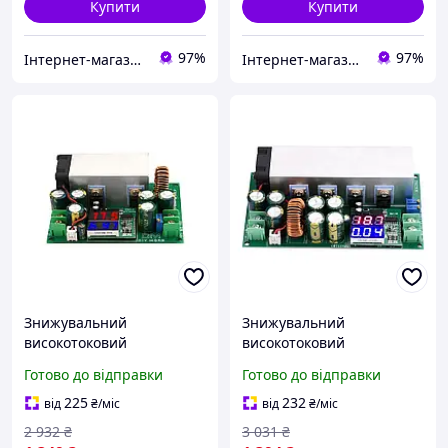
Купити
Купити
97%
97%
Інтернет-магазин Co-Di
Інтернет-магазин Co-Di
Знижувальний
Знижувальний
високотоковий
високотоковий
перетворювач з
перетворювач струму та
Готово до відправки
Готово до відправки
індикатором 72 В, 25 А
напруги з індикатором 80
В, 25 А
225
232
від
₴
/міс
від
₴
/міс
2 932
₴
3 031
₴