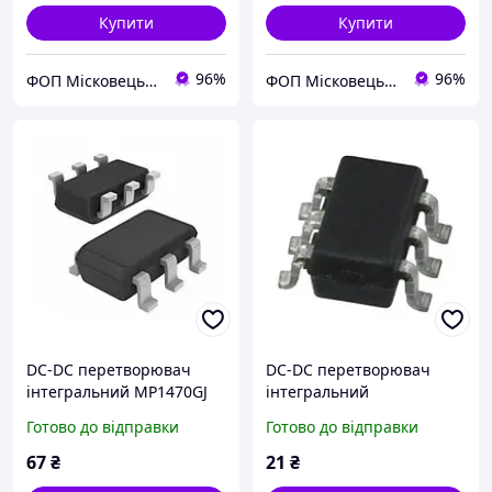
Купити
Купити
96%
96%
ФОП Місковець О.Г.
ФОП Місковець О.Г.
DC-DC перетворювач
DC-DC перетворювач
інтегральний MP1470GJ
інтегральний
(ADJ)
TPS563201DDCR
Готово до відправки
Готово до відправки
67
₴
21
₴