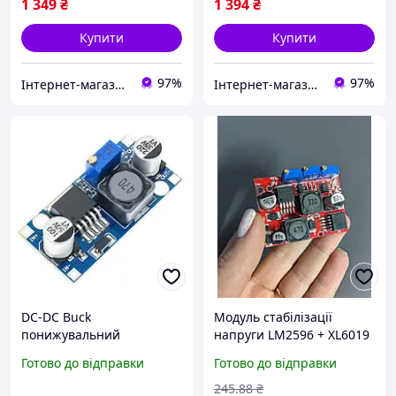
1 349
₴
1 394
₴
Купити
Купити
97%
97%
Інтернет-магазин Co-Di
Інтернет-магазин Co-Di
DC-DC Buck
Модуль стабілізації
понижувальний
напруги LM2596 + XL6019
перетворювач на
DC-DC Buck-Boost 3A
Готово до відправки
Готово до відправки
LM2596S з 4V-30V до 5V-
30V 3A 20W
245
.88
₴