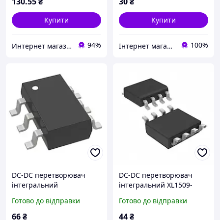
130
.55
₴
30
₴
Купити
Купити
94%
100%
Интернет магазин "E-To4Ka"
Інтернет магазин електронних компонентів "Electronic.in.ua"
DC-DC перетворювач
DC-DC перетворювач
інтегральний
інтегральний XL1509-
TPS54302DDCR
5.0E1
Готово до відправки
Готово до відправки
66
₴
44
₴