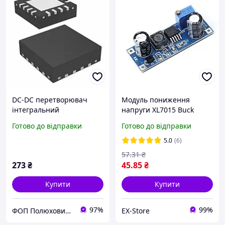
DC-DC перетворювач
Модуль пониження
інтегральний
напруги XL7015 Buck
A4403GEUTR-T
Converter 5 80В 5 20В 0.8A
Готово до відправки
Готово до відправки
5.0
(6)
57
.31
₴
273
₴
45
.85
₴
Купити
Купити
97%
99%
ФОП Полюхович Л.Г.
EX-Store