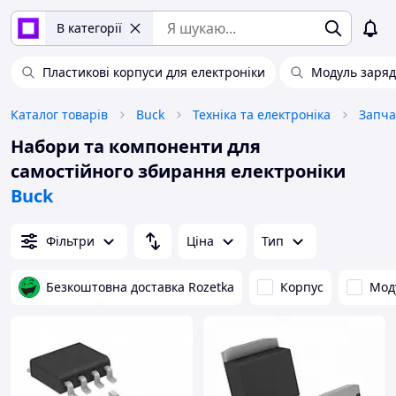
В категорії
Пластикові корпуси для електроніки
Модуль заряд
Каталог товарів
Buck
Техніка та електроніка
Набори та компоненти для
самостійного збирання електроніки
Buck
Фільтри
Ціна
Тип
Безкоштовна доставка Rozetka
Корпус
Мод