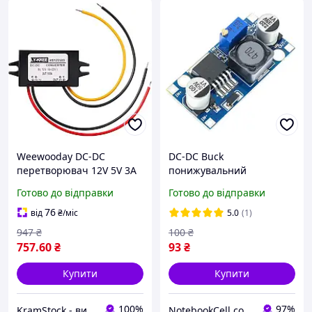
Weewooday DC-DC
DC-DC Buck
перетворювач 12V 5V 3A
понижувальний
15W (buck),
перетворювач на
Готово до відправки
Готово до відправки
понижувальний
LM2596S з 4V-30V до 5V-
стабілізатор напруги для
30V 3A 20W
76
від
₴
/міс
5.0
(1)
авто, дротове
947
₴
100
₴
підключення
757
.60
₴
93
₴
Купити
Купити
100%
97%
KramStock - вигідні покупки!
NotebookCell.com.ua