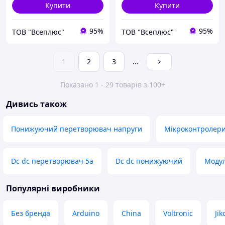
Купити
Купити
95%
95%
ТОВ "Всеплюс"
ТОВ "Всеплюс"
1
2
3
...
Показано 1 - 29 товарів з 100+
Дивись також
Понижуючий перетворювач напруги
Мікроконтролер
Dc dc перетворювач 5а
Dc dc понижуючий
Модул
Популярні виробники
Без бренда
Arduino
China
Voltronic
Ji