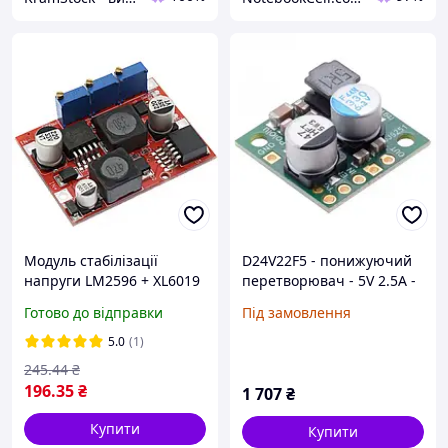
Модуль стабілізації
D24V22F5 - понижуючий
напруги LM2596 + XL6019
перетворювач - 5V 2.5A -
DC-DC Buck-Boost 3A
Pololu 2858
Готово до відправки
Під замовлення
5.0
(1)
245
.44
₴
196
.35
₴
1 707
₴
Купити
Купити