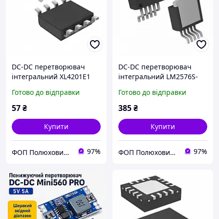
DC-DC перетворювач
DC-DC перетворювач
інтегральний XL4201E1
інтегральний LM2576S-
ADJ/NOPB
Готово до відправки
Готово до відправки
57
₴
385
₴
Купити
Купити
97%
97%
ФОП Полюхович Л.Г.
ФОП Полюхович Л.Г.