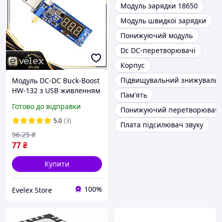
Модуль зарядки 18650
Модуль швидкої зарядки
Понижуючий модуль
Dc DC-перетворювачі
Корпус
Підвищувальний знижувальн
Модуль DC-DC Buck-Boost
HW-132 з USB живленням
Пам'ять
та вольтметром
Готово до відправки
Понижуючий перетворювач 
5.0
(3)
Плата підсилювач звуку
96
.25
₴
77
₴
Купити
100%
Evelex Store