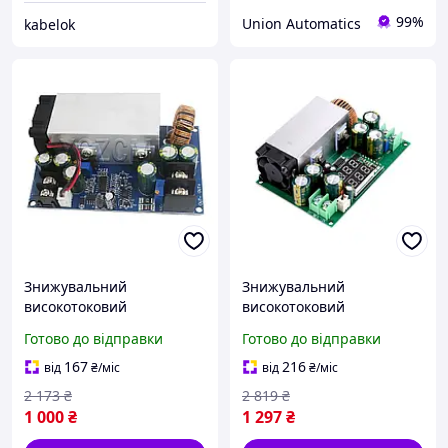
99%
Union Automatics
kabelok
Знижувальний
Знижувальний
високотоковий
високотоковий
стабілізатор струму та
стабілізатор з
Готово до відправки
Готово до відправки
напруги 72 В, 25 А
індикатором 72 В, 25 А
167
216
від
₴
/міс
від
₴
/міс
2 173
₴
2 819
₴
1 000
₴
1 297
₴