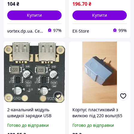
104
₴
196
.70
₴
Купити
Купити
97%
99%
vortex.dp.ua. Сервісний центр, ремонт ноутбуків, комп'ютерів, комплектуючих, склад запчастин
EX-Store
2-канальний модуль
Корпус пластиковий з
швидкої зарядки USB
вилкою під 220 вольт(65
12V24V для QC3, DC-DC
мм. х 50 мм. х 45 мм.)
Готово до відправки
Готово до відправки
4.5-32В - 3-12В 24Вт