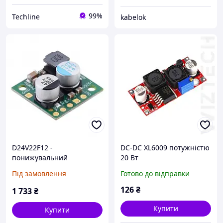
99%
Techline
kabelok
D24V22F12 -
DC-DC XL6009 потужністю
понижувальний
20 Вт
перетворювач - 12V 2.2A -
високопродуктивний
Під замовлення
Готово до відправки
Pololu 2855
підвищувально-
понувальний модуль
126
₴
1 733
₴
Купити
Купити