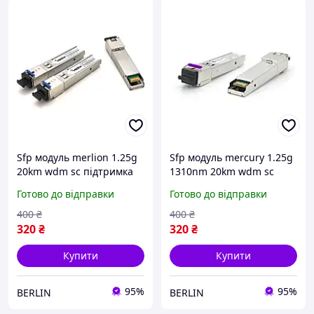
Sfp модуль merlion 1.25g
Sfp модуль mercury 1.25g
20km wdm sc підтримка
1310nm 20km wdm sc
ddm tx1310 rx1550 berlin
підтримка ddm tx1310
Готово до відправки
Готово до відправки
rx1550 berlin
400
₴
400
₴
320
₴
320
₴
Купити
Купити
95%
95%
BERLIN
BERLIN