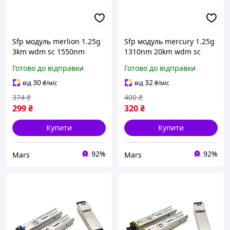
Sfp модуль merlion 1.25g
Sfp модуль mercury 1.25g
3km wdm sc 1550nm
1310nm 20km wdm sc
підтримка ddm tx1310
Готово до відправки
Готово до відправки
rx1550
30
32
від
₴
/міс
від
₴
/міс
374
₴
400
₴
299
₴
320
₴
Купити
Купити
92%
92%
Mars
Mars