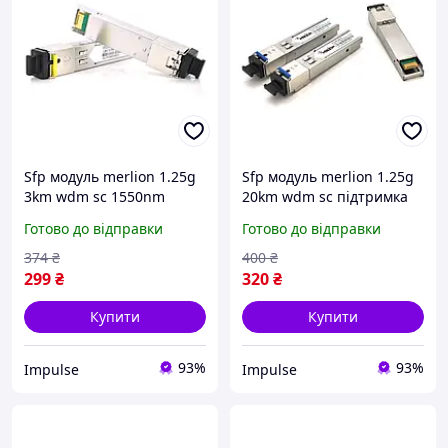
Sfp модуль merlion 1.25g
Sfp модуль merlion 1.25g
3km wdm sc 1550nm
20km wdm sc підтримка
impulse
ddm tx1310 rx1550
Готово до відправки
Готово до відправки
impulse
374
₴
400
₴
299
₴
320
₴
Купити
Купити
93%
93%
Impulse
Impulse