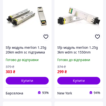
Sfp модуль merlion 1.25g
Sfp модуль merlion 1.25g
20km wdm sc підтримка
3km wdm sc 1550nm
ddm tx1550 rx1310
newyork
Готово до відправки
Готово до відправки
379
₴
374
₴
303
₴
299
₴
Купити
Купити
93%
94%
Барселона
New York