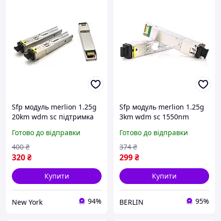
Sfp модуль merlion 1.25g
Sfp модуль merlion 1.25g
20km wdm sc підтримка
3km wdm sc 1550nm
ddm tx1550 rx1310
berlin
Готово до відправки
Готово до відправки
newyork
400
₴
374
₴
320
₴
299
₴
Купити
Купити
94%
95%
New York
BERLIN