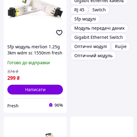
Gigabit ethernet кабель
RJ 45
Switch
Sfp модулі
Модуль передачі даних
Gigabit Ethernet Switch
Оптичні модулі
Ruijie
Sfp модуль merlion 1.25g
3km wdm sc 1550nm fresh
Оптичний модуль
Готово до відправки
374
₴
299
₴
Написати
96%
Fresh