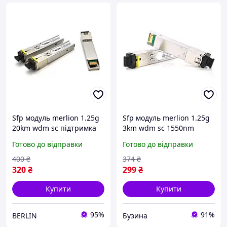
Sfp модуль merlion 1.25g
Sfp модуль merlion 1.25g
20km wdm sc підтримка
3km wdm sc 1550nm
ddm tx1550 rx1310 berlin
buzyna
Готово до відправки
Готово до відправки
400
₴
374
₴
320
₴
299
₴
Купити
Купити
95%
91%
BERLIN
Бузина