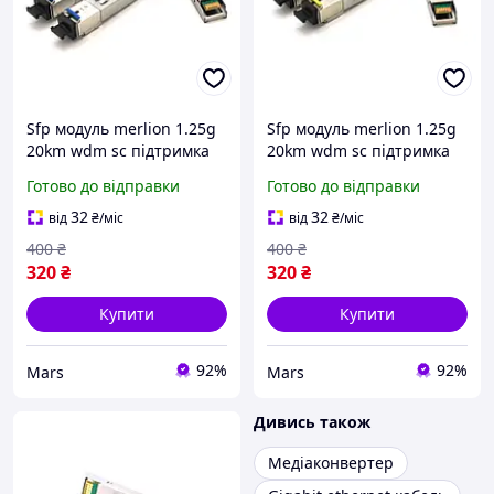
Sfp модуль merlion 1.25g
Sfp модуль merlion 1.25g
20km wdm sc підтримка
20km wdm sc підтримка
ddm tx1310 rx1550
ddm tx1550 rx1310
Готово до відправки
Готово до відправки
32
32
від
₴
/міс
від
₴
/міс
400
₴
400
₴
320
₴
320
₴
Купити
Купити
92%
92%
Mars
Mars
Дивись також
Медіаконвертер