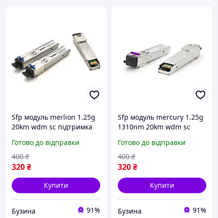
Sfp модуль merlion 1.25g
Sfp модуль mercury 1.25g
20km wdm sc підтримка
1310nm 20km wdm sc
ddm tx1310 rx1550 buzyna
підтримка ddm tx1310
Готово до відправки
Готово до відправки
rx1550 buzyna
400
₴
400
₴
320
₴
320
₴
Купити
Купити
91%
91%
Бузина
Бузина