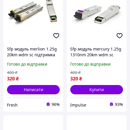
Sfp модуль merlion 1.25g
Sfp модуль mercury 1.25g
20km wdm sc підтримка
1310nm 20km wdm sc
ddm tx1550 rx1310 fresh
підтримка ddm tx1310
Готово до відправки
Готово до відправки
rx1550 impulse
400
₴
400
₴
320
₴
320
₴
Написати
Купити
96%
93%
Fresh
Impulse