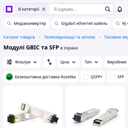
В категорії
Медіаконвертер
Gigabit ethernet кабель
RJ 
Каталог товарів
Телекомунікації та зв'язок
Пасивне ме
Модулі GBIC та SFP
в Україні
Фільтри
Ціна
Тип
Виробник
Безкоштовна доставка Rozetka
QSFP+
XFP