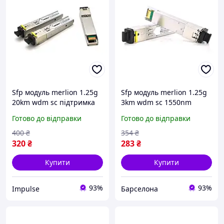
Sfp модуль merlion 1.25g
Sfp модуль merlion 1.25g
20km wdm sc підтримка
3km wdm sc 1550nm
ddm tx1550 rx1310
Готово до відправки
Готово до відправки
impulse
400
₴
354
₴
320
₴
283
₴
Купити
Купити
93%
93%
Impulse
Барселона