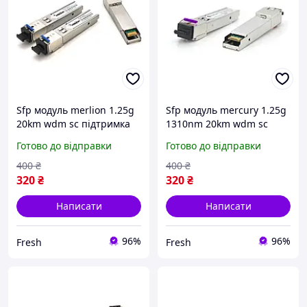
Sfp модуль merlion 1.25g
Sfp модуль mercury 1.25g
20km wdm sc підтримка
1310nm 20km wdm sc
ddm tx1310 rx1550 fresh
підтримка ddm tx1310
Готово до відправки
Готово до відправки
rx1550 fresh
400
₴
400
₴
320
₴
320
₴
Написати
Написати
96%
96%
Fresh
Fresh