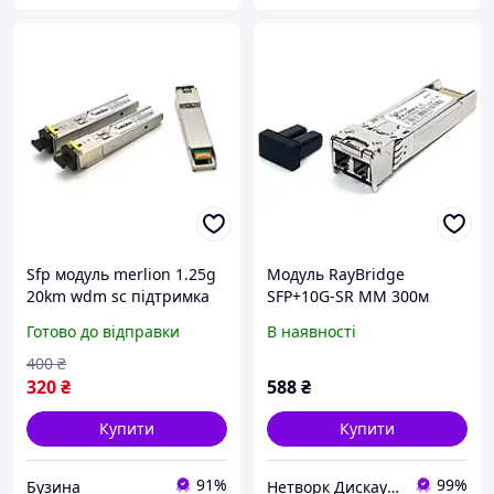
Sfp модуль merlion 1.25g
Модуль RayBridge
20km wdm sc підтримка
SFP+10G-SR MM 300м
ddm tx1550 rx1310 buzyna
850nm LC (SFP+2MM-03L)
Готово до відправки
В наявності
400
₴
320
₴
588
₴
Купити
Купити
91%
99%
Бузина
Нетворк Дискаунт