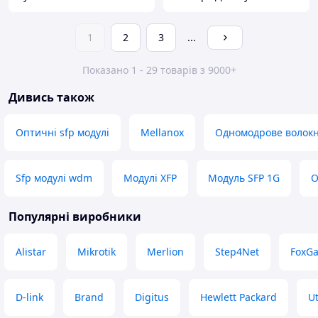
1
2
3
...
Показано 1 - 29 товарів з 9000+
Дивись також
Оптичні sfp модулі
Mellanox
Одномодрове волок
Sfp модулі wdm
Модулі XFP
Модуль SFP 1G
О
Популярні виробники
Alistar
Mikrotik
Merlion
Step4Net
FoxGa
D-link
Brand
Digitus
Hewlett Packard
U