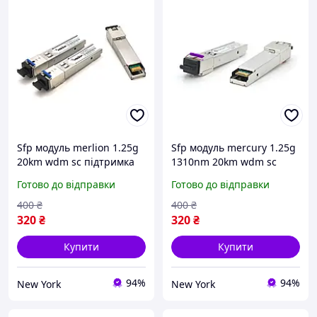
Sfp модуль merlion 1.25g
Sfp модуль mercury 1.25g
20km wdm sc підтримка
1310nm 20km wdm sc
ddm tx1310 rx1550
підтримка ddm tx1310
Готово до відправки
Готово до відправки
newyork
rx1550 newyork
400
₴
400
₴
320
₴
320
₴
Купити
Купити
94%
94%
New York
New York