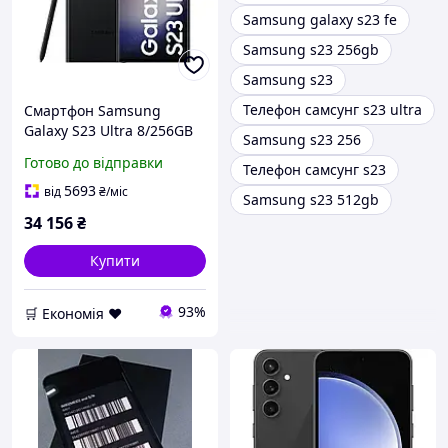
Samsung galaxy s23 fe
Samsung s23 256gb
Samsung s23
Телефон самсунг s23 ultra
Смартфон Samsung
Galaxy S23 Ultra 8/256GB
Samsung s23 256
Phantom Black (SM-
Готово до відправки
Телефон самсунг s23
S918BZKG)
5693
від
₴
/міс
Samsung s23 512gb
34 156
₴
Купити
93%
🛒 Економія ❤️