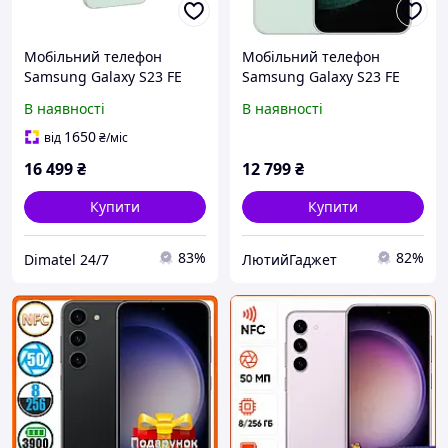
Мобільний телефон
Мобільний телефон
Samsung Galaxy S23 FE
Samsung Galaxy S23 FE
8/256GB Mint (SM-
8/256GB мятный(SM-
В наявності
В наявності
S711BZPGSEK)
S711BZPDSEK)
1650
від
₴
/міс
16 499
₴
12 799
₴
Купити
Купити
83%
82%
Dimatel 24/7
ЛютийГаджет