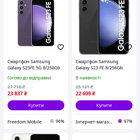
Смартфон Samsung
Смартфон Samsung
Galaxy S23FE 5G 8/256Gb
Galaxy S23 FE 8/256Gb
Purple (Asia version) без
Graphite (SM-S711B)
Готово до відправки
В наявності
укр мови
(Global) [5G, NFC, 2 SIM]
27 718
₴
25 121
₴
23 837
₴
22 609
₴
Купити
Купити
96%
97%
Freedom Mobile
Інтернет-магазин "Гаджети"