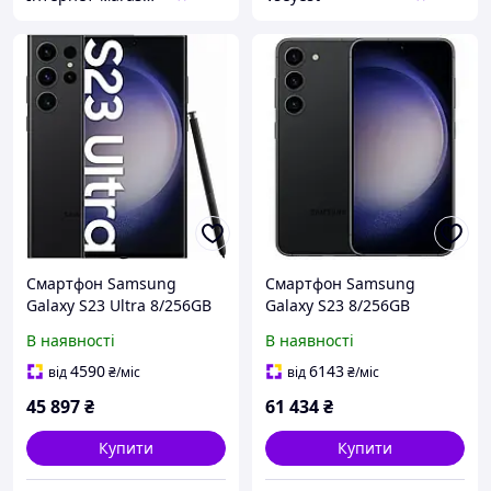
Смартфон Samsung
Смартфон Samsung
Galaxy S23 Ultra 8/256GB
Galaxy S23 8/256GB
Phantom Black 6.8"
Phantom Black (SM-
В наявності
В наявності
S911BZKG)
4590
6143
від
₴
/міс
від
₴
/міс
45 897
₴
61 434
₴
Купити
Купити