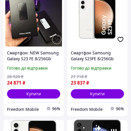
Смартфон: NEW Samsung
Смартфон Samsung
Galaxy S23 FE 8/256Gb
Galaxy S23FE 8/256Gb
Graphite
Cream (Asia version) без
Готово до відправки
Готово до відправки
eSim, без укр мови
28 920
₴
27 718
₴
24 871
₴
23 837
₴
Купити
Купити
96%
96%
Freedom Mobile
Freedom Mobile