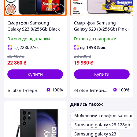
Смартфон Samsung
Смартфон Samsung
Galaxy S23 8/256Gb Black
Galaxy S23 (8/256Gb) Pink -
+ Подарунок Захисне Скло
Подарунок Захисне Скло
Готово до відправки
Готово до відправки
2286
1998
від
₴
/міс
від
₴
/міс
25 400
₴
22 200
₴
22 860
₴
19 980
₴
Купити
Купити
100%
100%
⭐️Lots⭐️ Інтернет магазин
⭐️Lots⭐️ Інтернет магазин
Дивись також
Мобільний телефон samsung 
Samsung galaxy s23 128gb
Samsung galaxy s23