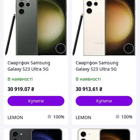
Смартфон Samsung
Смартфон Samsung
Galaxy S23 Ultra 5G
Galaxy S23 Ultra 5G
S918U1 8/256 Gb Green
S918U1 8/256 Gb Cream
В наявності
В наявності
1sim+eSIM Snapdragon 8
1sim+eSIM Snapdragon 8
Gen 2, AMOLED, 200MP
Gen 2, AMOLED, 200MP
30 919
.07
₴
30 913
.61
₴
Купити
Купити
100%
100%
LEMON
LEMON