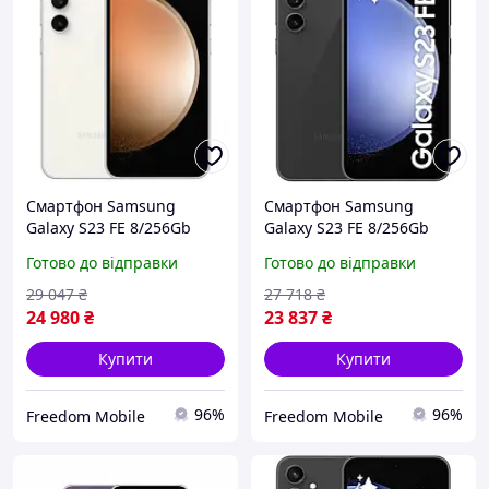
Смартфон Samsung
Смартфон Samsung
Galaxy S23 FE 8/256Gb
Galaxy S23 FE 8/256Gb
Cream (SM-S711B/DS)
Graphite (Asia version) без
Готово до відправки
Готово до відправки
укр
29 047
₴
27 718
₴
24 980
₴
23 837
₴
Купити
Купити
96%
96%
Freedom Mobile
Freedom Mobile