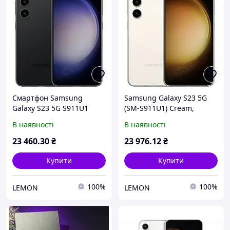
Смартфон Samsung
Samsung Galaxy S23 5G
Galaxy S23 5G S911U1
(SM-S911U1) Cream,
8/256Gb Phantom Black
8/256GB, 50+10+12/12Мп,
В наявності
В наявності
(1sim+eSIM) Snapdragon 8
Snapdragon 8 Gen2,
Gen 2, 3900 мАч
1sim+eSim, NFC, 3900
23 460
.30
₴
23 976
.12
₴
mAh
Купити
Купити
100%
100%
LEMON
LEMON