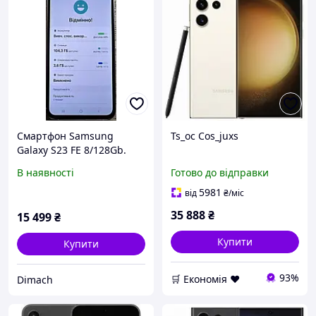
Смартфон Samsung
Ts_oc Cos_juxs
Galaxy S23 FE 8/128Gb.
В наявності
Готово до відправки
5981
від
₴
/міс
35 888
₴
15 499
₴
Купити
Купити
93%
🛒 Економія ❤️
Dimach