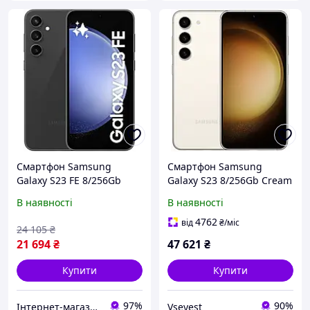
Смартфон Samsung
Смартфон Samsung
Galaxy S23 FE 8/256Gb
Galaxy S23 8/256Gb Cream
Graphite (SM-S7110)
(SM-S911BZEG)
В наявності
В наявності
4762
від
₴
/міс
24 105
₴
21 694
₴
47 621
₴
Купити
Купити
97%
90%
Інтернет-магазин "Гаджети"
Vseyest