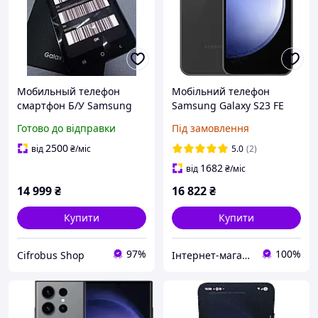
Мобильный телефон
Мобільний телефон
смартфон Б/У Samsung
Samsung Galaxy S23 FE
Galaxy S23 (SM-S911B/DS)
8/128 GB Graphite (SM-
Готово до відправки
Під замовлення
8/256GB
S711BZAD)
2500
від
₴
/міс
5.0
(2)
1682
від
₴
/міс
14 999
₴
16 822
₴
Купити
Купити
97%
100%
Cifrobus Shop
Інтернет-магазин "E-techno"