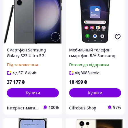
Смартфон Samsung
Мобильный телефон
Galaxy S23 Ultra 5G
смартфон Б/У Samsung
S918B\DS 8/256Gb
Galaxy S23 (SM-S911B\DS)
Під замовлення
Готово до відправки
Graphite 2sim+eSIM
8/128GB
Snapdragon 8 Gen 2,
3718
3083
від
₴
/міс
від
₴
/міс
AMOLED, 200MP
37 177
₴
18 499
₴
Купити
Купити
100%
97%
Інтернет-магазин "E-techno"
Cifrobus Shop