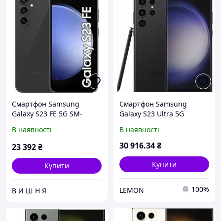
Смартфон Samsung
Смартфон Samsung
Galaxy S23 FE 5G SM-
Galaxy S23 Ultra 5G
S711U 8/128GB Новий!
S918U1 8/256 Gb Phantom
В наявності
В наявності
Немає россійської мови
Black 1sim+eSIM
так як він для
Snapdragon 8 Gen 2,
30 916
.34
₴
23 392
₴
американського ринку!
AMOLED, 200MP
Купити
Купити
100%
LEMON
В И Ш Н Я