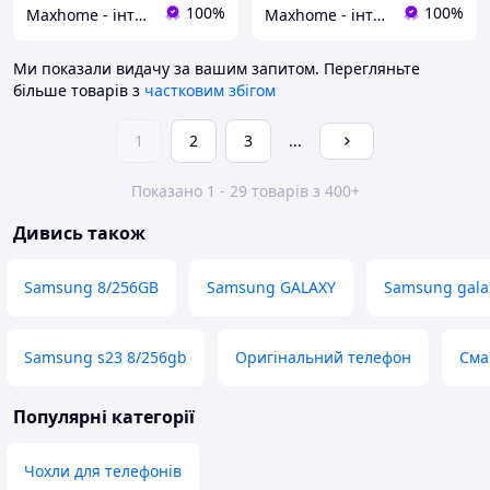
100%
100%
Maxhome - інтернет магазин
Maxhome - інтернет магазин
Ми показали видачу за вашим запитом.
Перегляньте
більше товарів з
частковим збігом
1
2
3
...
Показано 1 - 29 товарів з 400+
Дивись також
Samsung 8/256GB
Samsung GALAXY
Samsung gala
Samsung s23 8/256gb
Оригінальний телефон
Сма
Популярні категорії
Чохли для телефонів