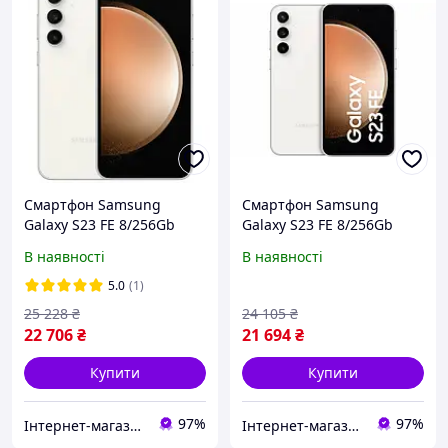
Смартфон Samsung
Смартфон Samsung
Galaxy S23 FE 8/256Gb
Galaxy S23 FE 8/256Gb
Cream (SM-S711B/DS)
Cream (SM-S7110)
В наявності
В наявності
5.0
(1)
25 228
₴
24 105
₴
22 706
₴
21 694
₴
Купити
Купити
97%
97%
Інтернет-магазин "Гаджети"
Інтернет-магазин "Гаджети"