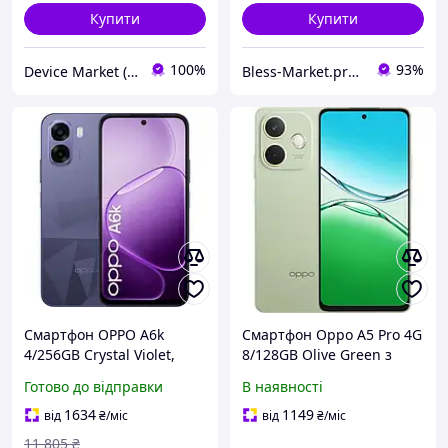
Купити
Купити
100%
93%
Device Market (DM)
Bless-Market.prom.ua
Смартфон OPPO A6k
Смартфон Oppo A5 Pro 4G
4/256GB Crystal Violet,
8/128GB Olive Green з
6,75" IPS, 50/5 Мп,
камерою 50Мп, батареєю
Готово до відправки
В наявності
Snapdragon 685, 6100 мАг
5800мАг, захистом IP69 та
Android 15
1634
1149
від
₴
/міс
від
₴
/міс
11 805
₴