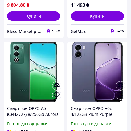
9 804
.80
₴
11 493
₴
Купити
Купити
93%
94%
Bless-Market.prom.ua
GetMax
Смартфон OPPO A5
Смартфон OPPO A6x
(CPH2727) 8/256Gb Aurora
4/128GB Plum Purple,
Green UA UCRF
6,75" IPS, 13/5 Мп,
Готово до відправки
Готово до відправки
Snapdragon 685, 6100 мАг