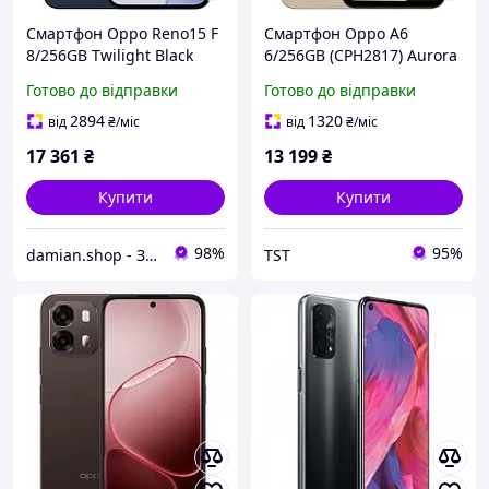
Смартфон Oppo Reno15 F
Смартфон Oppo A6
8/256GB Twilight Black
6/256GB (CPH2817) Aurora
Gold
Готово до відправки
Готово до відправки
2894
1320
від
₴
/міс
від
₴
/міс
17 361
₴
13 199
₴
Купити
Купити
98%
95%
damian.shop - Знайдеться все! Техніка і не лише...
TST