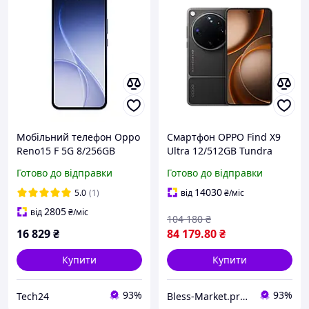
Мобільний телефон Oppo
Смартфон OPPO Find X9
Reno15 F 5G 8/256GB
Ultra 12/512GB Tundra
Twilight Black
Umber (EU), NFC, 6.82"
Готово до відправки
Готово до відправки
(OFCPH2801_BLACK_256)
AMOLED, 200+200+50/50
Мп, Snapdragon 8 Elite
14030
5.0
(1)
від
₴
/міс
Gen 5, 7000 мАгод
2805
від
₴
/міс
104 180
₴
16 829
₴
84 179
.80
₴
Купити
Купити
93%
93%
Tech24
Bless-Market.prom.ua