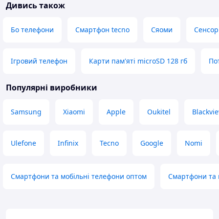
Дивись також
Бо телефони
Смартфон tecno
Сяоми
Сенсор
Ігровий телефон
Карти пам'яті microSD 128 гб
По
Популярні виробники
Samsung
Xiaomi
Apple
Oukitel
Blackvi
Ulefone
Infinix
Tecno
Google
Nomi
Смартфони та мобільні телефони оптом
Смартфони та 