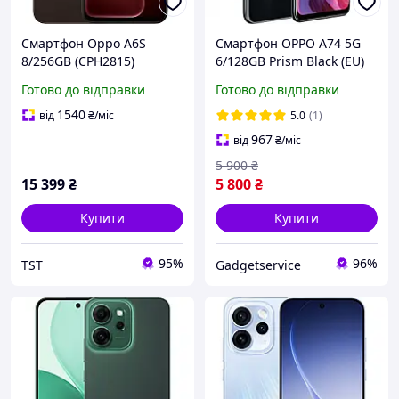
Смартфон Oppo A6S
Смартфон OPPO A74 5G
8/256GB (CPH2815)
6/128GB Prism Black (EU)
Cappuccino Brown
Готово до відправки
Готово до відправки
1540
від
₴
/міс
5.0
(1)
967
від
₴
/міс
5 900
₴
15 399
₴
5 800
₴
Купити
Купити
95%
96%
TST
Gadgetservice