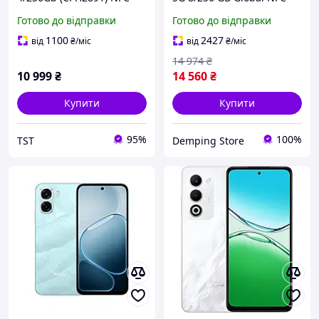
6.75" 6100 мАг фіолетовий
Green Snapdragon 7s Gen
Готово до відправки
Готово до відправки
2 5200 мАг
1100
2427
від
₴
/міс
від
₴
/міс
14 974
₴
10 999
₴
14 560
₴
Купити
Купити
95%
100%
TST
Demping Store