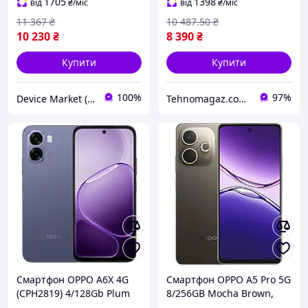
1705
1398
від
₴
/міс
від
₴
/міс
11 367
₴
10 487
.50
₴
10 230
₴
8 390
₴
Купити
Купити
100%
97%
Device Market (DM)
Tehnomagaz.com.ua - це передовий інтернет-магазин, спеціалізуючийся на продажу техніки
Смартфон OPPO A6X 4G
Смартфон OPPO A5 Pro 5G
(CPH2819) 4/128Gb Plum
8/256GB Mocha Brown,
Purple UA UCRF
6.6" IPS, Dimensity 6300,