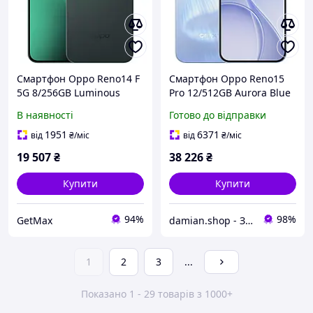
Смартфон Oppo Reno14 F
Смартфон Oppo Reno15
5G 8/256GB Luminous
Pro 12/512GB Aurora Blue
Green з AMOLED 120 Гц,
В наявності
Готово до відправки
Snapdragon 6 Gen 1, 50
Мп OIS камерою та
1951
6371
від
₴
/міс
від
₴
/міс
батареєю 6000 мАг
19 507
₴
38 226
₴
Купити
Купити
94%
98%
GetMax
damian.shop - Знайдеться все! Техніка і не лише...
1
2
3
...
Показано 1 - 29 товарів з 1000+