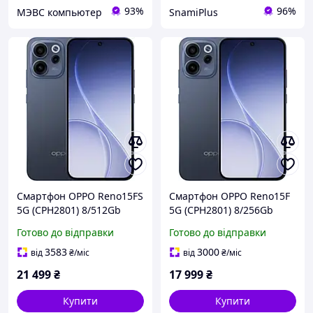
93%
96%
МЭВС компьютер
SnamiPlus
Смартфон OPPO Reno15FS
Смартфон OPPO Reno15F
5G (CPH2801) 8/512Gb
5G (CPH2801) 8/256Gb
Twilight Black (No Adapter)
Twilight Black (No Adapter)
Готово до відправки
Готово до відправки
UA UCRF
UA UCRF
3583
3000
від
₴
/міс
від
₴
/міс
21 499
₴
17 999
₴
Купити
Купити