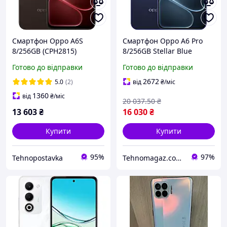
Смартфон Oppo A6S
Смартфон Oppo A6 Pro
8/256GB (CPH2815)
8/256GB Stellar Blue
Cappuccino Brown
AMOLED 120 Гц, 7000 мАг,
Готово до відправки
Готово до відправки
50 Мп камера, IP69
2672
5.0
(2)
від
₴
/міс
1360
від
₴
/міс
20 037
.50
₴
13 603
₴
16 030
₴
Купити
Купити
95%
97%
Tehnopostavka
Tehnomagaz.com.ua - це передовий інтернет-магазин, спеціалізуючийся на продажу техніки