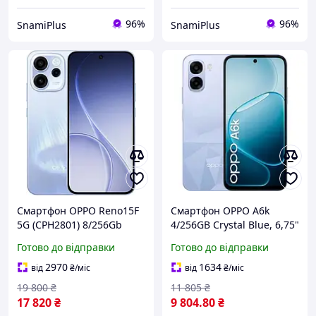
96%
96%
SnamiPlus
SnamiPlus
Смартфон OPPO Reno15F
Смартфон OPPO A6k
5G (CPH2801) 8/256Gb
4/256GB Crystal Blue, 6,75"
Aurora Blue (No Adapter)
IPS, 50/5 Мп, Snapdragon
Готово до відправки
Готово до відправки
UA UCRF
685, 6100 мАг
2970
1634
від
₴
/міс
від
₴
/міс
19 800
₴
11 805
₴
17 820
₴
9 804
.80
₴