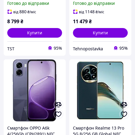
Готово до відправки
Готово до відправки
50+2/8 Мп, 5800 мАгод
880
1148
від
₴
/міс
від
₴
/міс
8 799
₴
11 479
₴
Купити
Купити
95%
95%
TST
Tehnopostavka
Смартфон OPPO A6k
Смартфон Realme 13 Pro
4/256Gb (CPH2891) NFC
5G 8/256 GB Global NFC