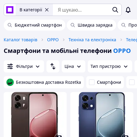
В категорії
Бюджетний смартфон
Швидка зарядка
Про
Каталог товарів
OPPO
Техніка та електроніка
Теле
Смартфони та мобільні телефони
OPPO
Фільтри
Ціна
Тип пристрою
Безкоштовна доставка Rozetka
Смартфони