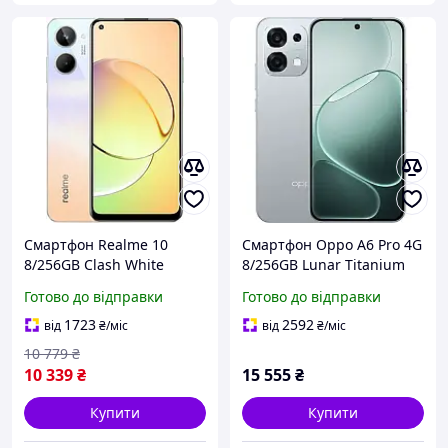
Смартфон Realme 10
Смартфон Oppo A6 Pro 4G
8/256GB Clash White
8/256GB Lunar Titanium
(Global, NFC), 50+2/16Мп,
Готово до відправки
Готово до відправки
Helio G99, Super AMOLED
6.4", 5000mAh
1723
2592
від
₴
/міс
від
₴
/міс
10 779
₴
10 339
₴
15 555
₴
Купити
Купити