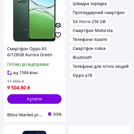
Швидка зарядка
Протиударний смартфон
Sd micro 256 GB
Смартфон Motorola
Телефони Xiaomi
Смартфон nokia
Смартфон Oppo A5
6/128GB Aurora Green
Bluetooth
6.67" IPS 120 Гц,
Готово до відправки
Телефони для літніх людей
Snapdragon 6s Gen 1,
50Мп, 6000 мАг, IP65
1584
від
₴
/міс
Oppo a78
11 005
₴
9 504
.80
₴
Купити
93%
Bless-Market.prom.ua