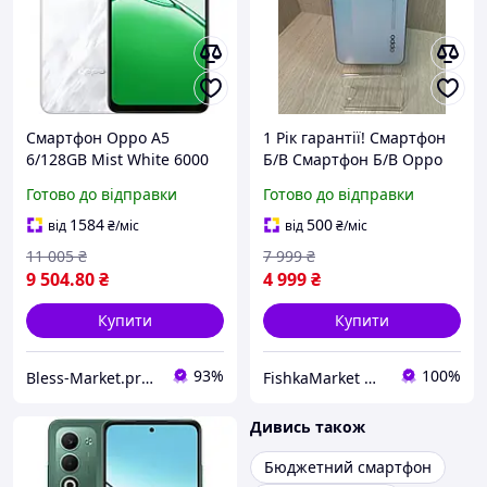
Смартфон Oppo A5
1 Рік гарантії! Смартфон
6/128GB Mist White 6000
Б/В Смартфон Б/В Oppo
мАг, 45 Вт швидка
Reno4 lite 8/128gb (Grade
Готово до відправки
Готово до відправки
зарядка, IP65, 120 Гц IPS
C)
1584
500
від
₴
/міс
від
₴
/міс
11 005
₴
7 999
₴
9 504
.80
₴
4 999
₴
Купити
Купити
93%
100%
Bless-Market.prom.ua
FishkaMarket Магазин приємних покупок
Дивись також
Бюджетний смартфон