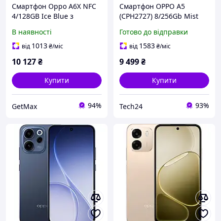
Смартфон Oppo A6X NFC
Смартфон OPPO A5
4/128GB Ice Blue з
(CPH2727) 8/256Gb Mist
екраном 120 Гц, батареєю
White UA UCRF
В наявності
Готово до відправки
6100 мАг, захистом IP64
1013
1583
від
₴
/міс
від
₴
/міс
10 127
₴
9 499
₴
Купити
Купити
94%
93%
GetMax
Tech24