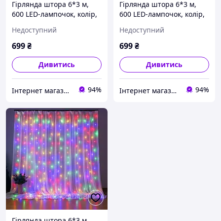
Гірлянда штора 6*3 м,
Гірлянда штора 6*3 м,
600 LED-лампочок, колір,
600 LED-лампочок, колір,
USB, ПУЛЬТ, працює від
USB, ПУЛЬТ, працює від
Недоступний
Недоступний
павербанка, яскраво
павербанка, яскраво
світить, безліч режимів.
світить, безліч режимів.
699
₴
699
₴
Дивитись
Дивитись
94%
94%
Інтернет магазин Mobizoo
Інтернет магазин KupiPartu
Гірлянда штора 6*3 м,