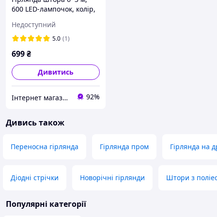
600 LED-лампочок, колір,
USB, ПУЛЬТ, працює від
Недоступний
павербанка, яскраво
світить, безліч режимів.
5.0
(1)
699
₴
Дивитись
92%
Інтернет магазин S-Pool
Дивись також
Переносна гірлянда
Гірлянда пром
Гірлянда на д
Діодні стрічки
Новорічні гірлянди
Штори з поліе
Популярні категорії