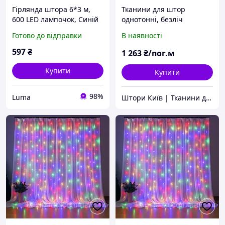
Гірлянда штора 6*3 м,
Тканини для штор
600 LED лампочок, Синій
однотонні, безліч
колір, ПУЛЬТ, USB,
кольорів
Готово до відправки
В наявності
працює від павербанка,
яскраво світить, багато
597
₴
1 263
₴/пог.м
режимів.
Купити
Купити
98%
Luma
Штори Київ | Тканини для штор-Інтернет-магазин №1 в Україні Niltex