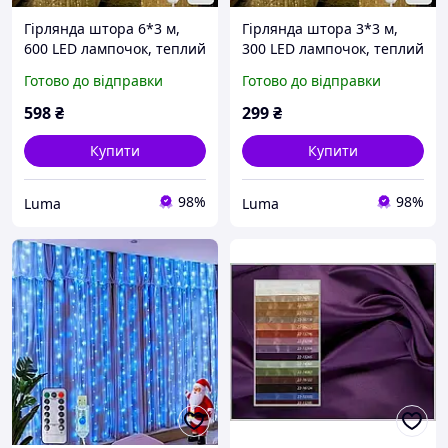
Гірлянда штора 6*3 м,
Гірлянда штора 3*3 м,
600 LED лампочок, теплий
300 LED лампочок, теплий
колір, ПУЛЬТ, USB,
колір, ПУЛЬТ, USB,
Готово до відправки
Готово до відправки
працює від павербанка,
працює від павербанка,
яскраво світить, багато
яскраво світить, багато
598
₴
299
₴
режимів.
режимів.
Купити
Купити
98%
98%
Luma
Luma