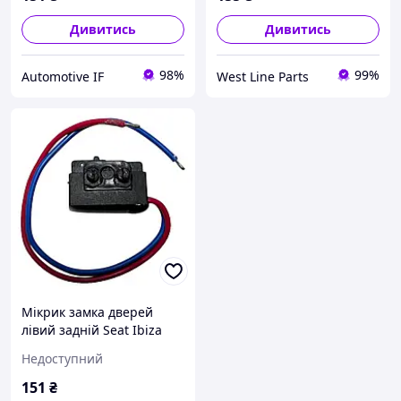
Дивитись
Дивитись
98%
99%
Automotive IF
West Line Parts
Мікрик замка дверей
лівий задній Seat Ibiza
3B4839015A 3B1837015A
Недоступний
7L0839015D 7L0839015
151
₴