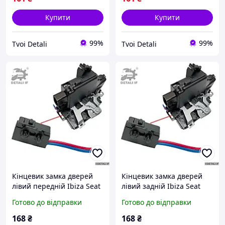
Купити
Купити
99%
99%
Tvoi Detali
Tvoi Detali
Кінцевик замка дверей
Кінцевик замка дверей
лівий передній Ibiza Seat
лівий задній Ibiza Seat
3B1837015A 3B4839015A
3B1837015A 3B4839015A
Готово до відправки
Готово до відправки
7L0839015 7L0839015D
7L0839015 7L0839015D
168
₴
168
₴