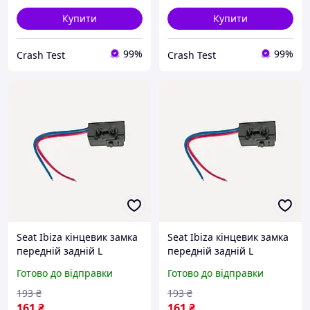
Купити
Купити
99%
99%
Crash Test
Crash Test
Seat Ibiza кінцевик замка
Seat Ibiza кінцевик замка
передній задній L
передній задній L
3B4839015A 3B1837015A
3B4839015A 3B1837015A
Готово до відправки
Готово до відправки
7L0839015 7L0839015D
7L0839015 7L0839015D
4B0839015B 3D1837015
4B0839015B 3D1837015
193
₴
193
₴
161
₴
161
₴