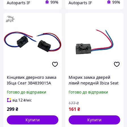
99%
99%
Autoparts IF
Autoparts IF
Кінцевик дверного замка
Мікрик замка дверей
Ібіца Сеат 3B4839015A
лівий передній Ibiza Seat
3B1837016A 7L0839016
7L0839015 7L0839015D
Готово до відправки
Готово до відправки
7L0839015 лівий правий
3B1837015A 3B4839015A
12
від
₴
/міс
177
₴
299
₴
161
₴
Купити
Купити