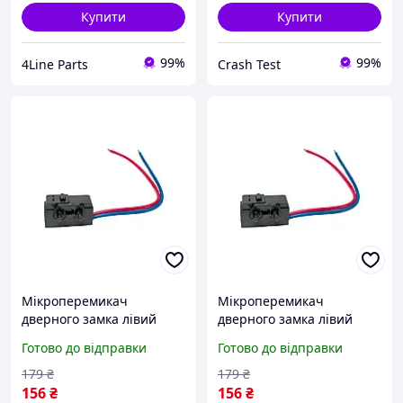
Купити
Купити
99%
99%
4Line Parts
Crash Test
Мікроперемикач
Мікроперемикач
дверного замка лівий
дверного замка лівий
Ibiza Seat 3B4839015A
Ibiza Seat 3B4839015A
Готово до відправки
Готово до відправки
3B1837015A 7L0839015
3B1837015A 7L0839015
7L0839015D 4B0839015B
7L0839015D 4B0839015B
179
₴
179
₴
156
₴
156
₴