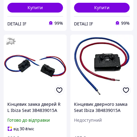
Купити
Купити
99%
99%
DETALI IF
DETALI IF
Кінцевик замка дверей R
Кінцевик дверного замка
L Ibiza Seat 3B4839015A
Seat Ibiza 3B4839015A
3B1837016A 7L0839016
3B1837015A 7L0839015D
Готово до відправки
Недоступний
7L0839015
7L0839015 лівий передній
30
від
₴
/міс