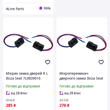
99%
4Line Parts
Мікрик замка дверей R L
Мікроперемикач
Ibiza Seat 7L0839016
дверного замка Ibiza Seat
7L0839015 3B4839015A
3B4839015A 3B1837016A
Готово до відправки
Готово до відправки
3B1837016A
7L0839016 7L0839015
3B1837015A 7L0839015D
28
28
від
₴
/міс
від
₴
/міс
314
₴
317
₴
285
₴
276
₴