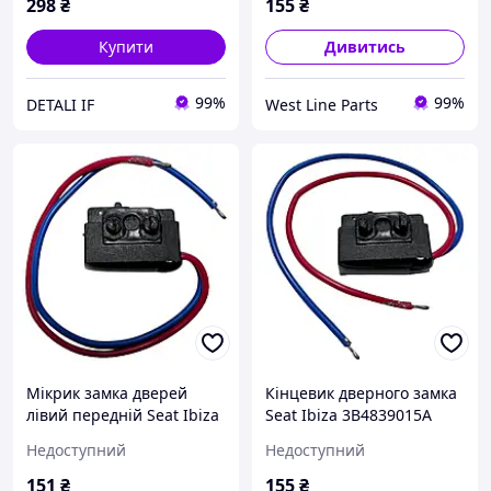
298
₴
155
₴
Купити
Дивитись
99%
99%
DETALI IF
West Line Parts
Мікрик замка дверей
Кінцевик дверного замка
лівий передній Seat Ibiza
Seat Ibiza 3B4839015A
3B4839015A 3B1837015A
3B1837015A 7L0839015D
Недоступний
Недоступний
7L0839015D 7L0839015
7L0839015 лівий задній
151
₴
155
₴