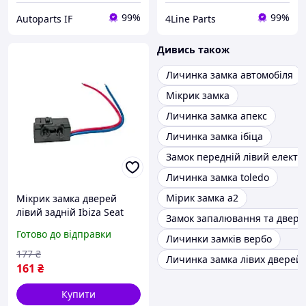
99%
99%
Autoparts IF
4Line Parts
Дивись також
Личинка замка автомобіля
Мікрик замка
Личинка замка апекс
Личинка замка ібіца
Замок передній лівий елект
Личинка замка toledo
Мірик замка a2
Мікрик замка дверей
лівий задній Ibiza Seat
Замок запалювання та двері
7L0839015 7L0839015D
Готово до відправки
Личинки замків вербо
3B1837015A 3B4839015A
177
₴
Личинка замка лівих дверей 
161
₴
Купити