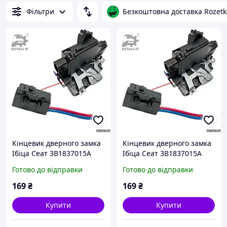
Фільтри
Безкоштовна доставка Rozetk
Кінцевик дверного замка
Кінцевик дверного замка
Ібіца Сеат 3B1837015A
Ібіца Сеат 3B1837015A
3B4839015A 7L0839015
3B4839015A 7L0839015
Готово до відправки
Готово до відправки
7L0839015D лівий
7L0839015D лівий задній
передній
169
₴
169
₴
Купити
Купити