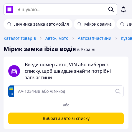
Личинка замка автомобіля
Мікрик замка
Ли
Каталог товарів
Авто-, мото
Автозапчастини
Кузо
Мірик замка ibiza водія
в Україні
Введи номер авто, VIN або вибери зі
списку, щоб швидше знайти потрібні
запчастини
UA
або
Вибрати авто зі списку