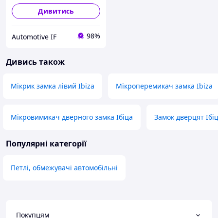
Дивитись
98%
Automotive IF
Дивись також
Мікрик замка лівий Ibiza
Мікроперемикач замка Ibiza
Мікровимикач дверного замка Ібіца
Замок дверцят Ібі
Популярні категорії
Петлі, обмежувачі автомобільні
Покупцям