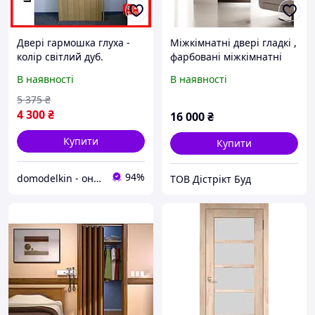
Двері гармошка глуха -
Міжкімнатні двері гладкі ,
колір світлий дуб.
фарбовані міжкімнатні
Нестандартні розміри.
двері , купити
В наявності
В наявності
Ширина 110см.
міжкімнатні двері Київ
Міжкімнатні двері
5 375
₴
гармошка
4 300
₴
16 000
₴
Купити
Купити
94%
domodelkin - онлайн маркет товарів для дому
ТОВ Дістрікт Буд