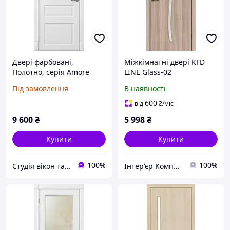
Двері фарбовані,
Міжкімнатні двері KFD
Полотно, серія Amore
LINE Glass-02
Classic (Лондон ПГ)
Під замовлення
В наявності
600
від
₴
/міс
9 600
₴
5 998
₴
Купити
Купити
100%
100%
Студія вікон та дверей "Ropavka"
Інтер'єр Комплекс