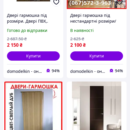
Двері гармошка під
Двері гармошка під
розміри. Двері ПВХ,.
нестандартні розміри/
Міжкімнатні двері
Міжкімнатні двері
Готово до відправки
В наявності
гармошка 81х203см.
гармошка. Двері
Білий ясен
гармошка ПВХ.
2 687
.50
₴
2 625
₴
2 150
₴
2 100
₴
Купити
Купити
94%
94%
domodelkin - онлайн маркет товарів для дому
domodelkin - онлайн маркет товарів для дому