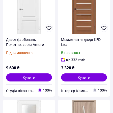
Двері фарбовані,
Міжкімнатні двері KFD
Полотно, серія Amore
Lira
Classic (Мілан ПГ)
Під замовлення
В наявності
332
від
₴
/міс
9 600
₴
3 320
₴
Купити
Купити
100%
100%
Студія вікон та дверей "Ropavka"
Інтер'єр Комплекс