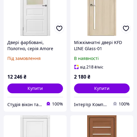
Двері фарбовані,
Міжкімнатні двері KFD
Полотно, серія Amore
LINE Glass-01
Classic (Лондон ПЗ)
Під замовлення
В наявності
218
від
₴
/міс
12 246
₴
2 180
₴
Купити
Купити
100%
100%
Студія вікон та дверей "Ropavka"
Інтер'єр Комплекс