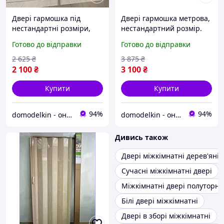
Двері гармошка під
Двері гармошка метрова,
нестандартні розміри,
нестандартний розмір.
популярні кольорі
Дуб світлий 100х203.
Готово до відправки
Готово до відправки
82х203см. Міжкімнатні
Міжкімнатні двері
двері гармошка.
гармошка розмір
2 625
₴
3 875
₴
90,100см
2 100
₴
3 100
₴
Купити
Купити
94%
94%
domodelkin - онлайн маркет товарів для дому
domodelkin - онлайн маркет товарів для дому
Дивись також
Двері міжкімнатні дерев'яні
Сучасні міжкімнатні двері
Міжкімнатні двері полуторні
Білі двері міжкімнатні
Двері в зборі міжкімнатні