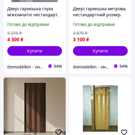
Двері гармошка глуха
Двері гармошка метрова,
міжкімнатні нестандарт.
нестандартний розмір.
Нестандартні розміри.
Вишня (Вільха)100х203.
Готово до відправки
Готово до відправки
Ширина 110/120см.
Міжкімнатні двері
Доставка
гармошка розмір 90,100
5 375
₴
3 875
₴
4 300
₴
3 100
₴
Купити
Купити
94%
94%
domodelkin - онлайн маркет товарів для дому
domodelkin - онлайн маркет товарів для дому