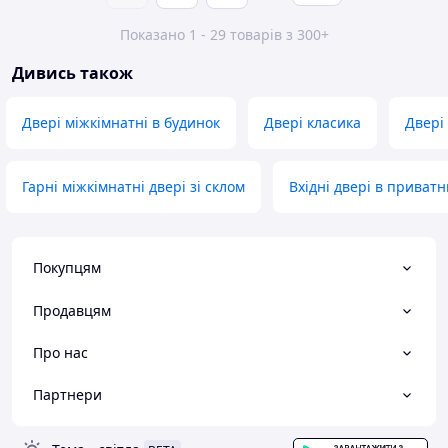
Показано 1 - 29 товарів з 300+
Дивись також
Двері міжкімнатні в будинок
Двері класика
Двері
Гарні міжкімнатні двері зі склом
Вхідні двері в приват
Покупцям
Продавцям
Про нас
Партнери