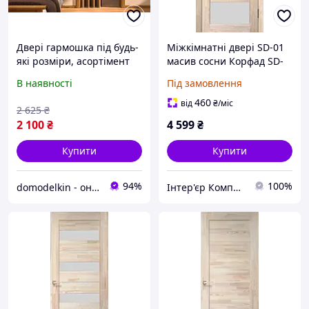
Двері гармошка під будь-
Міжкімнатні двері SD-01
які розміри, асортімент
масив сосни Корфад SD-
кольорів. 82х203
01
В наявності
Під замовлення
Міжкімнатні двері
гармошка. Гарантія 100%.
460
від
₴
/міс
2 625
₴
2 100
₴
4 599
₴
Купити
Купити
94%
100%
domodelkin - онлайн маркет товарів для дому
Інтер'єр Комплекс