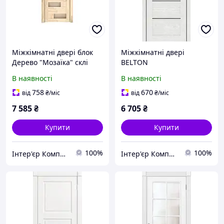
Міжкімнатні двері блок
Міжкімнатні двері
Дерево "Мозаїка" склі
BELTON
В наявності
В наявності
758
670
від
₴
/міс
від
₴
/міс
7 585
₴
6 705
₴
Купити
Купити
100%
100%
Інтер'єр Комплекс
Інтер'єр Комплекс