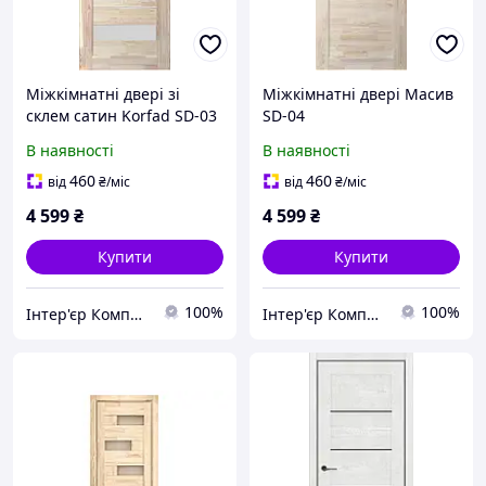
Міжкімнатні двері зі
Міжкімнатні двері Масив
склем сатин Korfad SD-03
SD-04
В наявності
В наявності
460
460
від
₴
/міс
від
₴
/міс
4 599
₴
4 599
₴
Купити
Купити
100%
100%
Інтер'єр Комплекс
Інтер'єр Комплекс