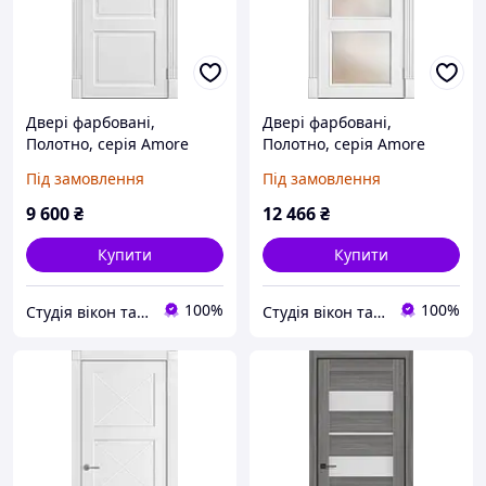
Двері фарбовані,
Двері фарбовані,
Полотно, серія Amore
Полотно, серія Amore
Classic (Рим ПГ)
Classic (Рим ПОО)
Під замовлення
Під замовлення
9 600
₴
12 466
₴
Купити
Купити
100%
100%
Студія вікон та дверей "Ropavka"
Студія вікон та дверей "Ropavka"