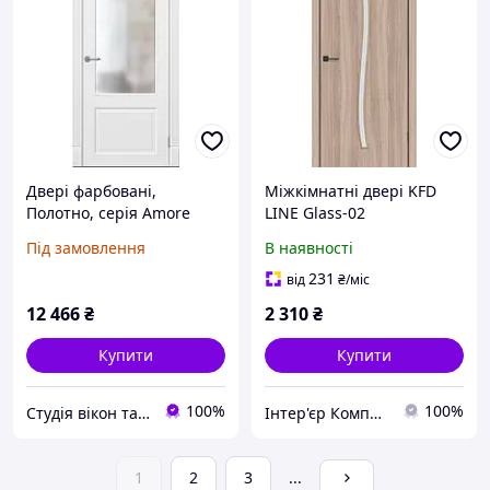
Двері фарбовані,
Міжкімнатні двері KFD
Полотно, серія Amore
LINE Glass-02
Classic (Мілан ПО)
Під замовлення
В наявності
231
від
₴
/міс
12 466
₴
2 310
₴
Купити
Купити
100%
100%
Студія вікон та дверей "Ropavka"
Інтер'єр Комплекс
1
2
3
...