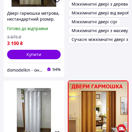
Міжкімнатні двері з дерева
Міжкімнатні двері від вироб
Двері гармошка метрова,
нестандартний розмір.
Міжкімнатні двері сірі
Секвоя 100х203.
Готово до відправки
Міжкімнатні двері з масиву
Міжкімнатні двері
гармошка розмір
3 875
₴
Сучасні міжкімнатні двері зі 
90,100см
3 100
₴
Купити
94%
domodelkin - онлайн маркет товарів для дому