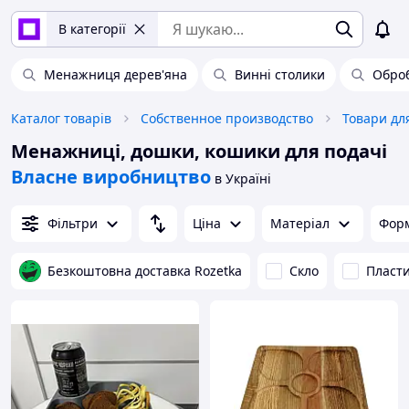
В категорії
Менажниця дерев'яна
Винні столики
Оброб
Каталог товарів
Собственное производство
Товари дл
Менажниці, дошки, кошики для подачі
Власне виробництво
в Україні
Фільтри
Ціна
Матеріал
Фор
Безкоштовна доставка Rozetka
Скло
Пласт