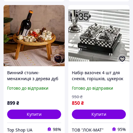
Винний столик-
Набір вазочек 4 шт для
менажниця з дерева дуб
снеків, горішків, цукерок
35 см круглий на ніжках,
на підносі Чорно-білі
Готово до відправки
Готово до відправки
дерев'яний столик для
вина на 4 відділення для
950
₴
келихів Shop
899
₴
850
₴
Купити
Купити
98%
95%
Top Shop UA
ТОВ "ЛОК-MAT"