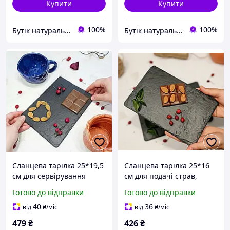
Купити
Купити
100%
100%
Бутік натурального сланцю. Виробник сланцевого посуду в Україні
Бутік натурального сланцю. Виробник сланцевого посуду в Україні
Сланцева тарілка 25*19,5
Сланцева тарілка 25*16
см для сервірування
см для подачі страв,
столу
ручна робота
Готово до відправки
Готово до відправки
40
36
від
₴
/міс
від
₴
/міс
479
₴
426
₴