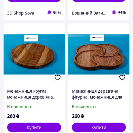
96%
94%
3D Shop Sova
Вовняний Затишок
Менажниця кругла,
Менажниця дерев'яна
менажниця дерев'яна,
фігурна, менажниця для
менажниця для закусок,
фруктів, секційна кухонна
В наявності
В наявності
красива менажниця з
дошка
черешні
260
₴
260
₴
Купити
Купити