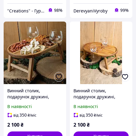
98%
99%
"Creations" - Гуртово-роздрібний інтернет-магазин креативних виробів
DerevyaniVyroby
Винний столик,
Винний столик,
подарунок дружині,
подарунок дружині,
подарунок мамі,
подарунок мамі,
В наявності
В наявності
подарунок подрузі,
подарунок подрузі,
сестрі, подарунок на день
сестрі, подарунок на день
350
350
від
₴
/міс
від
₴
/міс
народження
народження
2 100
₴
2 100
₴