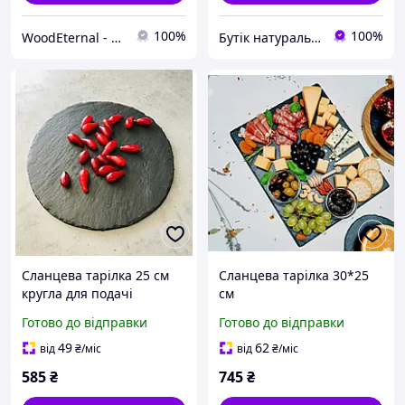
100%
100%
WoodEternal - Вироби з Дерева 100%
Бутік натурального сланцю. Виробник сланцевого посуду в Україні
Сланцева тарілка 25 см
Сланцева тарілка 30*25
кругла для подачі
см
Готово до відправки
Готово до відправки
49
62
від
₴
/міс
від
₴
/міс
585
₴
745
₴