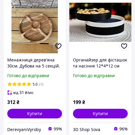
Менажниця дерев'яна
Органайзер для фісташок
30см. Дубова на 5 секцій.
та насіння 12*4*12 см
Готово до відправки
Готово до відправки
5.0
(1)
31
від
₴
/міс
312
₴
199
₴
Купити
Купити
99%
96%
DerevyaniVyroby
3D Shop Sova