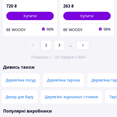
720
₴
263
₴
Купити
Купити
98%
98%
BE WOODY
BE WOODY
1
2
3
...
Показано 1 - 29 товарів з 500+
Дивись також
Дерев'яна посуд
Дерев'яна тарілка
Дерев'яна тар
Декор для бару
Дерев'яні журнальні столики
Тарі
Популярні виробники