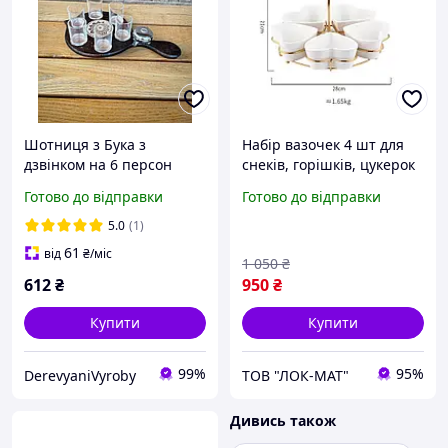
Шотниця з Бука з
Набір вазочек 4 шт для
дзвінком на 6 персон
снеків, горішків, цукерок
35х19х9см
на підставці Білі
Готово до відправки
Готово до відправки
5.0
(1)
61
від
₴
/міс
1 050
₴
612
₴
950
₴
Купити
Купити
99%
95%
DerevyaniVyroby
ТОВ "ЛОК-MAT"
Дивись також