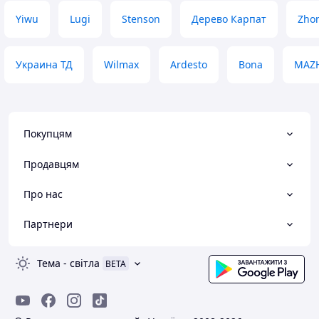
Yiwu
Lugi
Stenson
Дерево Карпат
Zho
Украина ТД
Wilmax
Ardesto
Bona
MAZ
Покупцям
Продавцям
Про нас
Партнери
Тема
-
світла
BETA