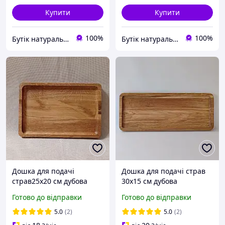
Купити
Купити
100%
100%
Бутік натурального сланцю. Виробник сланцевого посуду в Україні
Бутік натурального сланцю. Виробник сланцевого посуду в Україні
Дошка для подачі
Дошка для подачі страв
страв25х20 см дубова
30х15 см дубова
прямокутна
прямокутна
Готово до відправки
Готово до відправки
5.0
(2)
5.0
(2)