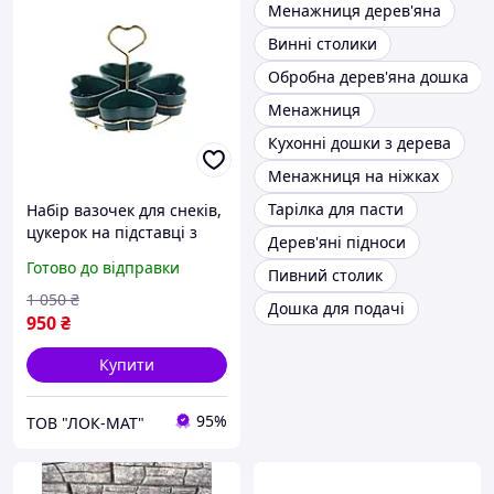
Менажниця дерев'яна
Винні столики
Обробна дерев'яна дошка
Менажниця
Кухонні дошки з дерева
Менажниця на ніжках
Тарілка для пасти
Набір вазочек для снеків,
цукерок на підставці з
Дерев'яні підноси
ручкою Зелені
Готово до відправки
Пивний столик
1 050
₴
Дошка для подачі
950
₴
Купити
95%
ТОВ "ЛОК-MAT"