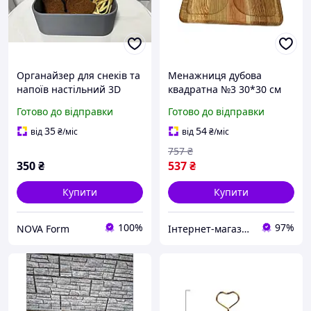
Органайзер для снеків та
Менажниця дубова
напоїв настільний 3D
квадратна №3 30*30 см
друк диванна менажниця
Готово до відправки
Готово до відправки
підставка під бляшанку
сухарики
35
54
від
₴
/міс
від
₴
/міс
757
₴
350
₴
537
₴
Купити
Купити
100%
97%
NOVA Form
Інтернет-магазин "Українські Подарунки"