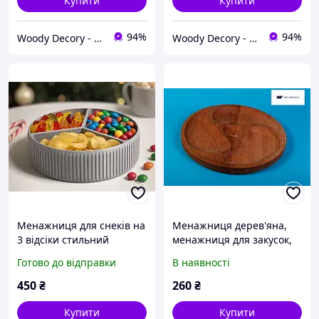
Купити
Купити
94%
94%
Woody Decory - магазин оригінальних подарунків
Woody Decory - магазин оригінальних подарунків
Менажниця для снеків на
Менажниця дерев'яна,
3 відсіки стильний
менажниця для закусок,
органайзер для закусок
страва менажниця з
Готово до відправки
В наявності
20*6*20 см
черешні, менажниця
кругла
450
₴
260
₴
Купити
Купити