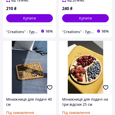
18
20
від
₴
/міс
від
₴
/міс
210
₴
240
₴
Купити
Купити
98%
98%
"Creations" - Гуртово-роздрібний інтернет-магазин креативних виробів
"Creations" - Гуртово-роздрібний інтернет-магазин креативних виробів
Мінажниця для подачі 40
Мінажниця для подачі на
см
три відсіки 25 см
Під замовлення
Під замовлення