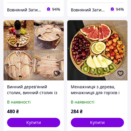
94%
94%
Вовняний Затишок
Вовняний Затишок
Винний дерев'яний
Менажниця з дерева,
столик, винний столик із
менажниця для горіхів і
дуба "Аристократ"
сухофруктів, дошка
В наявності
В наявності
секційна для подавання
страв із дуба
480
₴
284
₴
Купити
Купити