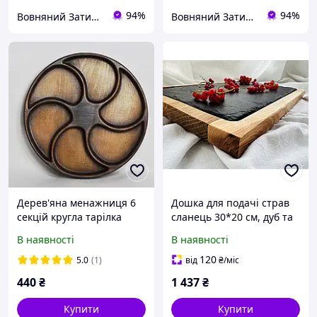
94%
94%
Вовняний Затишок
Вовняний Затишок
Дерев'яна менажниця 6
Дошка для подачі страв
секцій кругла тарілка
сланець 30*20 см, дуб та
17см.
сланец
В наявності
В наявності
120
5.0
(1)
від
₴
/міс
440
₴
1 437
₴
Купити
Купити