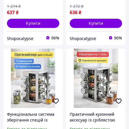
1 274
₴
1 272
₴
637
₴
636
₴
Купити
Купити
96%
96%
Shopocalypse
Shopocalypse
Функціональна система
Практичний кухонний
зберігання спецій із
аксесуар із сріблястою
прозорими скляними
підставкою та 12