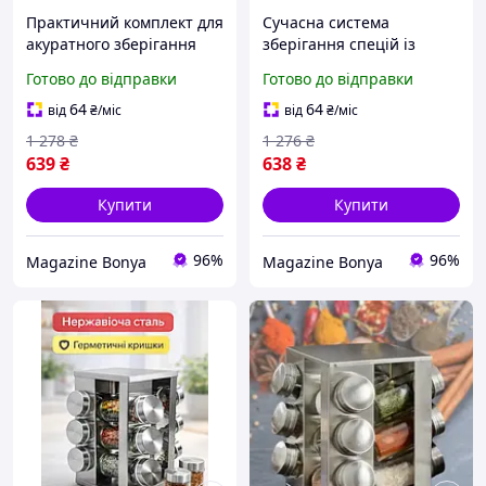
Практичний комплект для
Сучасна система
акуратного зберігання
зберігання спецій із
спецій із баночками-
прозорими скляними
Готово до відправки
Готово до відправки
дозаторами та стійкою
колбами та стійкою
підставкою для кухні.
підставкою на 12
64
64
від
₴
/міс
від
₴
/міс
ємностей.
1 278
₴
1 276
₴
639
₴
638
₴
Купити
Купити
96%
96%
Magazine Bonya
Magazine Bonya