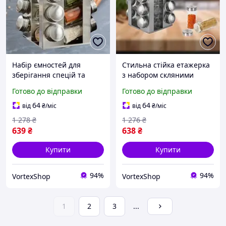
Набір ємностей для
Стильна стійка етажерка
зберігання спецій та
з набором скляними
приправ на квадратній
ємностями для
Готово до відправки
Готово до відправки
підставці з нержавіючої
зберігання спецій та
сталі, прозорий кухонний
приправ на зручній
64
64
від
₴
/міс
від
₴
/міс
органайзер 12в1
квадратній підставці
1 278
₴
1 276
₴
639
₴
638
₴
Купити
Купити
94%
94%
VortexShop
VortexShop
1
2
3
...