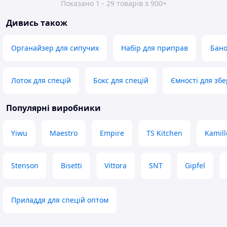
Показано 1 - 29 товарів з 900+
Дивись також
Органайзер для сипучих
Набір для приправ
Бано
Лоток для спецій
Бокс для спецій
Ємності для збе
Популярні виробники
Yiwu
Maestro
Empire
TS Kitchen
Kamill
Stenson
Bisetti
Vittora
SNT
Gipfel
Приладдя для спецій оптом