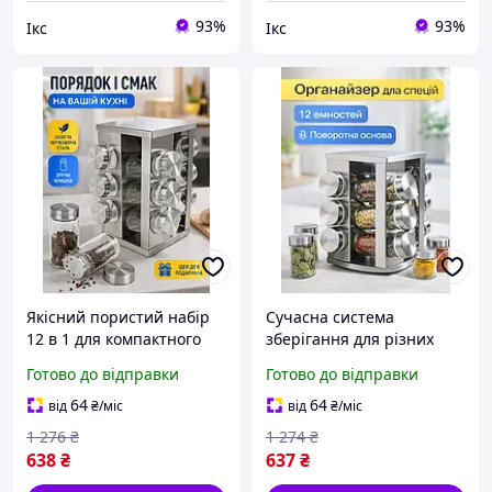
93%
93%
Ікс
Ікс
Якісний пористий набір
Сучасна система
12 в 1 для компактного
зберігання для різних
зберігання баночок з
спецій у прозорих
Готово до відправки
Готово до відправки
кришкою-шейкером під
скляних колбах, кухонний
приправи та спеції на
інвентар на 12 ємностей
64
64
від
₴
/міс
від
₴
/міс
столі
у 1 стійці
1 276
₴
1 274
₴
638
₴
637
₴