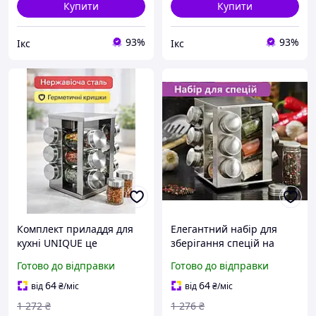
Купити
Купити
93%
93%
Ікс
Ікс
Комплект приладдя для
Елегантний набір для
кухні UNIQUE це
зберігання спецій на
універсальний аксесуар
кухні з 12 скляними
Готово до відправки
Готово до відправки
із сріблястою підставкою
баночками та підставкою
на 12 спецівниць в
з нержавіючої сталі.
64
64
від
₴
/міс
від
₴
/міс
органайзері
1 272
₴
1 276
₴