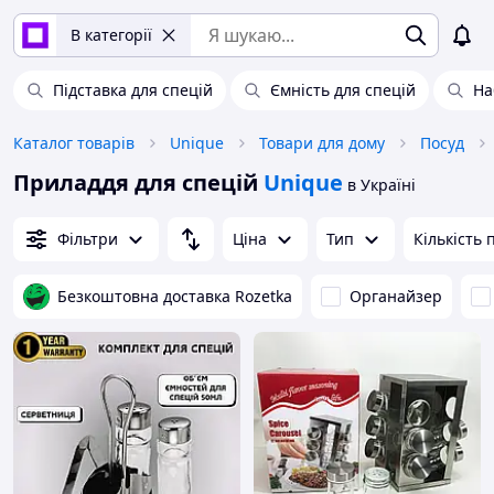
В категорії
Підставка для спецій
Ємність для спецій
На
Каталог товарів
Unique
Товари для дому
Посуд
Приладдя для спецій
Unique
в Україні
Фільтри
Ціна
Тип
Кількість 
Безкоштовна доставка Rozetka
Органайзер