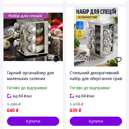
Гарний органайзер для
Стильний декоративний
маленьких скляних
набір для зберігання трав
баночок з нержавіючої
з кришками 12шт на
Готово до відправки
Готово до відправки
сталі для будинку на
металевій підставці в
кухонну поверхню.
кухню, етажерка для солі
64
64
від
₴
/міс
від
₴
/міс
та перцю
1 280
₴
1 278
₴
640
₴
639
₴
Купити
Купити