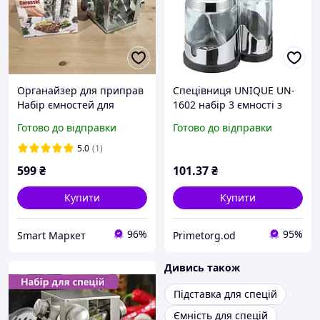
Органайзер для приправ
Спецівниця UNIQUE UN-
Набір ємностей для
1602 набір 3 ємності з
спецій на основі UNIQUE
серветницею,
Готово до відправки
Готово до відправки
Стійка для спецій 12 в 1
нержавіюча сталь,
кухонний органайзер
5.0
(1)
599
₴
101
.37
₴
Купити
Купити
96%
95%
Smart Маркет
Primetorg.od
Дивись також
Підставка для спецій
Ємність для спецій