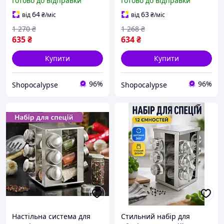
Готово до відправки
Готово до відправки
баночками та стійкою
баночками для
стійкою для кухні.
акуратного зберігання
64
63
від
₴
/міс
від
₴
/міс
спецій
1 270
₴
1 268
₴
635
₴
634
₴
Купити
Купити
96%
96%
Shopocalypse
Shopocalypse
Настільна система для
Стильний набір для