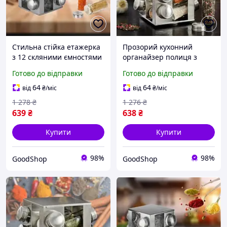
Стильна стійка етажерка
Прозорий кухонний
з 12 скляними ємностями
органайзер полиця з
для зберігання спецій на
набором контейнерів для
Готово до відправки
Готово до відправки
зручній квадратній
спецій і приправ на
підставці, набір баночок
квадратній підставці,
64
64
від
₴
/міс
від
₴
/міс
для приправ
спецівниця 12в1
1 278
₴
1 276
₴
639
₴
638
₴
Купити
Купити
98%
98%
GoodShop
GoodShop