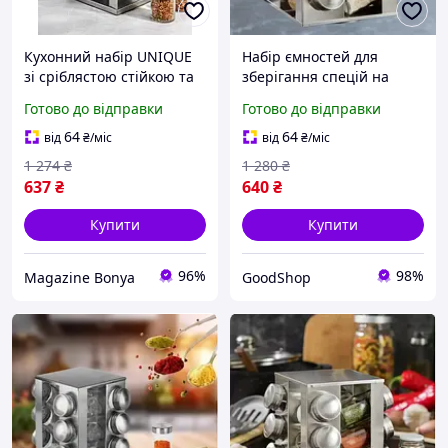
Кухонний набір UNIQUE
Набір ємностей для
зі сріблястою стійкою та
зберігання спецій на
скляними контейнерами
підставці з неіржавіючої
Готово до відправки
Готово до відправки
для зручної організації
сталі UNIQUE UN-1302
приправ
12в1, практичний
64
64
від
₴
/міс
від
₴
/міс
квадратний спецівник
1 274
₴
1 280
₴
637
₴
640
₴
Купити
Купити
96%
98%
Magazine Bonya
GoodShop