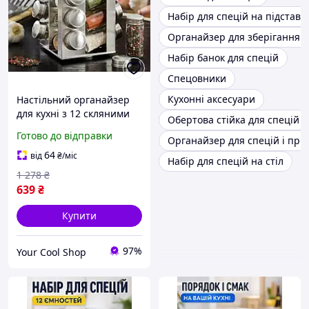
Набір для спецій на підставц
Органайзер для зберігання с
Набір банок для спецій
Спецовники
Кухонні аксесуари
Настільний органайзер
для кухні з 12 скляними
Обертова стійка для спецій
баночками для спецій та
Готово до відправки
Органайзер для спецій і пр
металевою стійкою
сріблястого кольору.
64
від
₴
/міс
Набір для спецій на стіл
1 278
₴
639
₴
Купити
97%
Your Cool Shop