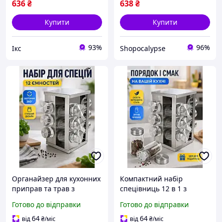
636
₴
638
₴
Купити
Купити
93%
96%
Ікс
Shopocalypse
Органайзер для кухонних
Компактний набір
приправ та трав з
спецівниць 12 в 1 з
прозорими ємностями та
кришками шейкерами та
Готово до відправки
Готово до відправки
металевою стійкою на 12
зручною підставкою для
баночок.
розміщення на столі
64
64
від
₴
/міс
від
₴
/міс