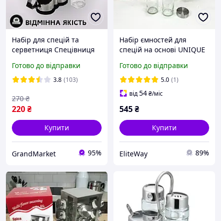
Набір для спецій та
Набір ємностей для
серветниця Спецівниця
спецій на основі UNIQUE
скляна 2 ємності
12 в 1 Квадрат
Готово до відправки
Готово до відправки
Спецівниця-серветниця
Органайзер для приправ
на підставці
3.8
(103)
5.0
(1)
54
від
₴
/міс
270
₴
220
₴
545
₴
Купити
Купити
95%
89%
GrandMarket
EliteWay