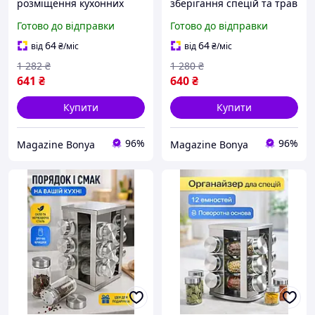
розміщення кухонних
зберігання спецій та трав
приправ із дванадцятьма
на кухні з 12 баночками
Готово до відправки
Готово до відправки
скляними ємностями та
та міцною металевою
металевим тримачем
підставкою
64
64
від
₴
/міс
від
₴
/міс
1 282
₴
1 280
₴
641
₴
640
₴
Купити
Купити
96%
96%
Magazine Bonya
Magazine Bonya