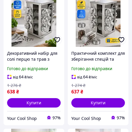
Декоративний набір для
Практичний комплект для
солі перцю та трав з
зберігання спецій та
кришками та зручною
приправ на 12 скляних
Готово до відправки
Готово до відправки
підставкою для
ємностей з кришками
компактного зберігання
шейкерами та стійкою
64
64
від
₴
/міс
від
₴
/міс
на кухні
1 276
₴
1 274
₴
638
₴
637
₴
Купити
Купити
97%
97%
Your Cool Shop
Your Cool Shop