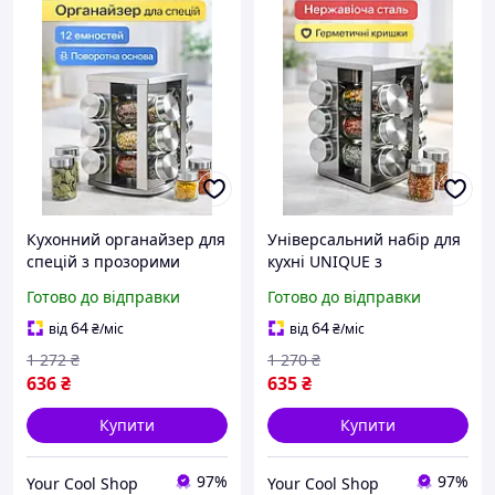
Кухонний органайзер для
Універсальний набір для
спецій з прозорими
кухні UNIQUE з
баночками та міцною
підставкою з металу та 12
Готово до відправки
Готово до відправки
металевою підставкою
баночками для солі
для зручного зберігання.
перцю та спецій
64
64
від
₴
/міс
від
₴
/міс
1 272
₴
1 270
₴
636
₴
635
₴
Купити
Купити
97%
97%
Your Cool Shop
Your Cool Shop