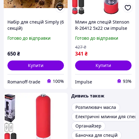
Набір для спецій Simply (6
Млин для спецій Stenson
секцій)
R-26412 5х22 см impulse
Готово до відправки
Готово до відправки
427
₴
650
₴
341
₴
Купити
Купити
100%
93%
Romanoff-trade
Impulse
Дивись також
Розпилювач масла
Електричні млинки для спеці
Органайзер
Баночка для спецій