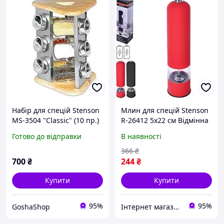
Набір для спецій Stenson
Млин для спецій Stenson
MS-3504 "Classic" (10 пр.)
R-26412 5х22 см Відмінна
з підставкою
якість
Готово до відправки
В наявності
366
₴
700
₴
244
₴
Купити
Купити
95%
95%
GoshaShop
Інтернет магазин ЕЙФОРІЯ