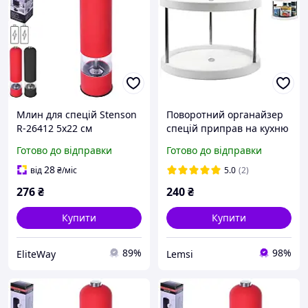
Млин для спецій Stenson
Поворотний органайзер
R-26412 5х22 см
спецій приправ на кухню
кухонна подвійна полиця
Готово до відправки
Готово до відправки
(25 см)
28
від
₴
/міс
5.0
(2)
276
₴
240
₴
Купити
Купити
89%
98%
EliteWay
Lemsi