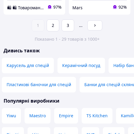
97%
92%
🛍️ 🛍️ Товароманія 🛍️ 🛍️
Mars
1
2
3
...
Показано 1 - 29 товарів з 1000+
Дивись також
Карусель для спецій
Керамічний посуд
Набір бан
Пластикові баночки для спецій
Банки для спецій склян
Популярні виробники
Yiwu
Maestro
Empire
TS Kitchen
Kamill