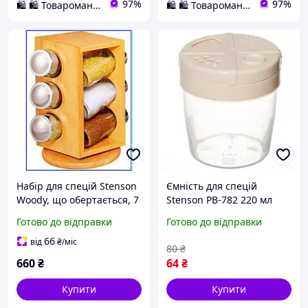
97%
97%
🛍️ 🛍️ Товароманія 🛍️ 🛍️
🛍️ 🛍️ Товароманія 🛍️ 🛍️
Набір для спецій Stenson
Ємність для спецій
Woody, що обертається, 7
Stenson PB-782 220 мл
предметів на дерев'яній
mars
Готово до відправки
Готово до відправки
підставці зі скла та
металу декор
66
від
₴
/міс
80
₴
660
₴
64
₴
Купити
Купити