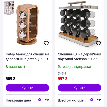
Набір банок для спецій на
Спецівниця на дерев'яній
дерев'яній підставці 6 шт
підставці Stenson 10356
STENSON Woody MS-0369
(28х12х23.2см) 12шт/наб
В наявності
Готово до відправки
747
₴
509
₴
597
₴
Купити
Купити
95%
96%
Найкраща ціна
Шестой километр