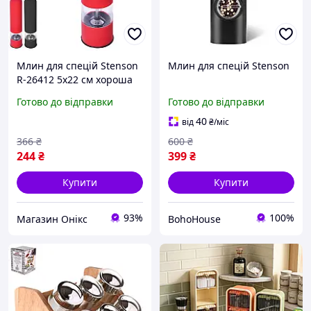
Млин для спецій Stenson
Млин для спецій Stenson
R-26412 5х22 см хороша
якість
Готово до відправки
Готово до відправки
40
від
₴
/міс
366
₴
600
₴
244
₴
399
₴
Купити
Купити
93%
100%
Магазин Онікс
BohoHouse