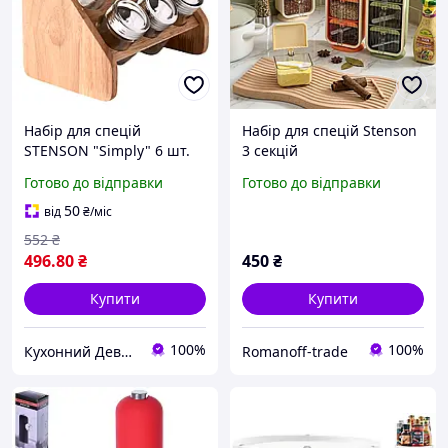
Набір для спецій
Набір для спецій Stenson
STENSON "Simply" 6 шт.
3 секцій
на дерев'яній підставці
Готово до відправки
Готово до відправки
(MS-0368)
50
від
₴
/міс
552
₴
496
.80
₴
450
₴
Купити
Купити
100%
100%
Кухонний Девайс
Romanoff-trade