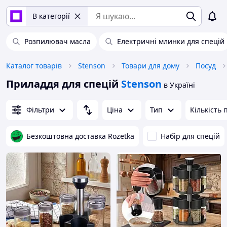
В категорії
Розпилювач масла
Електричні млинки для спецій
Каталог товарів
Stenson
Товари для дому
Посуд
Приладдя для спецій
Stenson
в Україні
Фільтри
Ціна
Тип
Кількість 
Безкоштовна доставка Rozetka
Набір для спецій