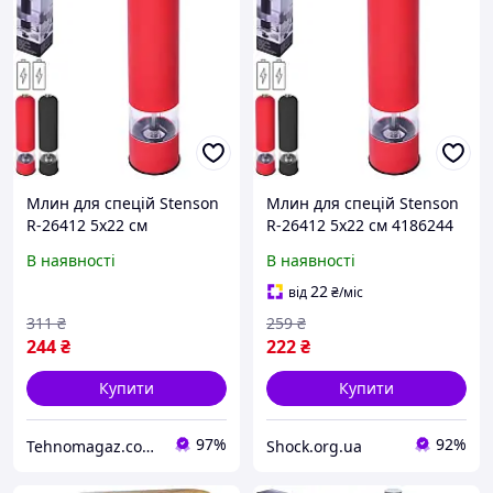
Млин для спецій Stenson
Млин для спецій Stenson
R-26412 5х22 см
R-26412 5х22 см 4186244
В наявності
В наявності
22
від
₴
/міс
311
₴
259
₴
244
₴
222
₴
Купити
Купити
97%
92%
Tehnomagaz.com.ua - це передовий інтернет-магазин, спеціалізуючийся на продажу техніки
Shock.org.ua