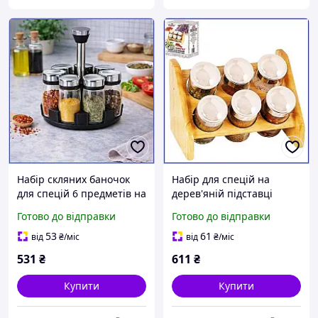
Набір скляних баночок
Набір для спецій на
для спецій 6 предметів на
дерев'яній підставці
пластиковій підставці
Stenson 7 предметів
Готово до відправки
Готово до відправки
Stenson 120 мл кухонний
скляні баночки з
декор
металевою кришкою
53
61
від
₴
/міс
від
₴
/міс
531
₴
611
₴
Купити
Купити