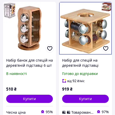
Набір банок для спецій на
Набір для спецій на
дерев'яній підставці 6 шт
дерев'яній підставці
STENSON Woody MS-0369
Stenson 9 предметів 8
В наявності
Готово до відправки
скляних баночок для кухні
та декору будинку
92
від
₴
/міс
510
₴
919
₴
Купити
Купити
95%
97%
Чесна ціна
🛍️ 🛍️ Товароманія 🛍️ 🛍️