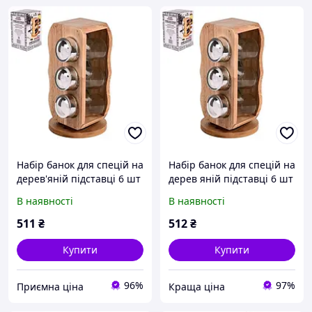
Набір банок для спецій на
Набір банок для спецій на
дерев'яній підставці 6 шт
дерев яній підставці 6 шт
STENSON Woody MS-0369
скло дерево STENSON
В наявності
В наявності
Woody MS-0369
511
₴
512
₴
Купити
Купити
96%
97%
Приємна ціна
Краща ціна