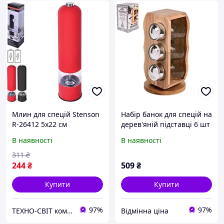
Млин для спецій Stenson
Набір банок для спецій на
R-26412 5х22 см
дерев'яній підставці 6 шт
STENSON Woody MS-0369
В наявності
В наявності
311
₴
244
₴
509
₴
Купити
Купити
97%
97%
ТЕХНО-СВІТ компьютерна техніка, мобільні аксесуари, електронна техніка та багато іншого.
Відмінна ціна