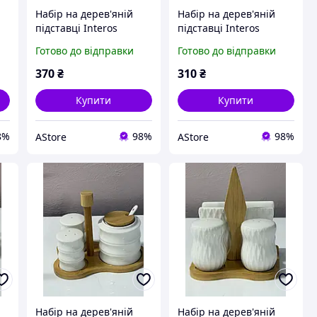
Набір на дерев'яній
Набір на дерев'яній
підставці Interos
підставці Interos
PJ03753 (цукорниця
PJ03806 (перечниця
Готово до відправки
Готово до відправки
)
перечниця сільничка)
сільничка серветниця)
AStore
AStore
370
₴
310
₴
Купити
Купити
8%
98%
98%
AStore
AStore
Набір на дерев'яній
Набір на дерев'яній