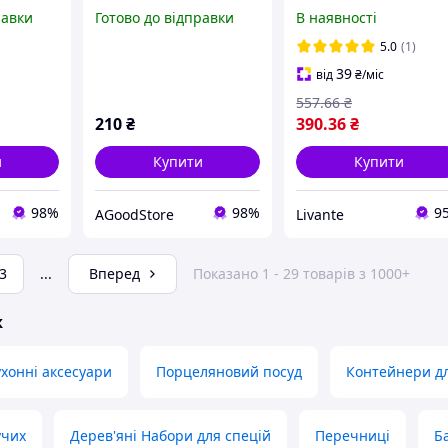
лянова
PJ03807 порцелянова
на дерев'яній підстав
равки
Готово до відправки
В наявності
підставці
на дерев'яній підставці
F PJ02561 ТМ INTERO
AGoodStore
"Lv"
5.0
(1)
39
від
₴
/міс
557
.66
₴
210
₴
390
.36
₴
и
Купити
Купити
98%
98%
9
AGoodStore
Livante
3
...
Вперед
Показано 1 - 29 товарів з 1000+
ж
хонні аксесуари
Порцеляновий посуд
Контейнери дл
учих
Дерев'яні Набори для спецій
Перечниці
Б