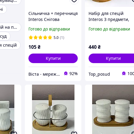
Банки для консервації з закруткою
ні
Сільничка + перечниця
Набір для спецій
Interos Снігова
Interos 3 предмети,
королева біла 681507-А
сільничка, перечниця
Набір для спецій на підставці
Готово до відправки
Готово до відправки
цукорниця, кераміка 
суд
дерев'яній підставці
5.0
(1)
я спецій
105
₴
440
₴
Купити
Купити
92%
10
Віста - мережа будівельно-господарчих маркетів
Top_posud