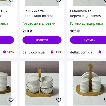
'яній
Сільничка та
Сільничка та
os
перечниця Interos
перечниця Interos
чниця
PJ03807 порцелянова
PJ03752 порцелянова
равки
Готово до відправки
Готово до відправки
етниця)
на дерев'яній підставці
на дерев'яній підстав
210
₴
165
₴
и
Купити
Купити
98%
98%
9
dellux.com.ua
dellux.com.ua