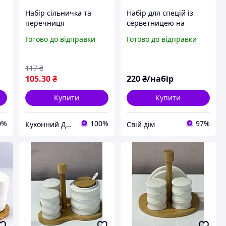
Набір сільничка та
Набір для спецій із
перечниця
серветницею на
порцеляновий білий
підставці Interos
Готово до відправки
Готово до відправки
,
Interos Снігова
ZF3529-BZ
 )
Королева (681607-А)
117
₴
105
.30
₴
220
₴/набір
Купити
Купити
0%
100%
97%
Кухонний Девайс
Свій дім