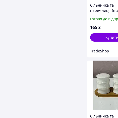
Сільничка та
перечниця Int
PJ03752 порце
Готово до відп
на дерев'яній 
TX_00-0000809
165
₴
Купит
TradeShop
Сільничка та