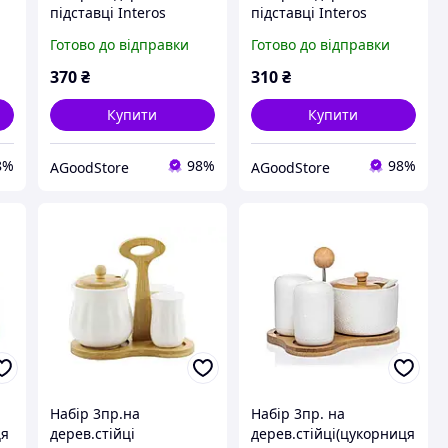
підставці Interos
підставці Interos
PJ03753 (цукорниця
PJ03806 (перечниця
Готово до відправки
Готово до відправки
)
перечниця сільничка)
сільничка серветниця)
AGoodStore
AGoodStore
370
₴
310
₴
Купити
Купити
8%
98%
98%
AGoodStore
AGoodStore
Набір 3пр.на
Набір 3пр. на
ця
дерев.стійці
дерев.стійці(цукорниця