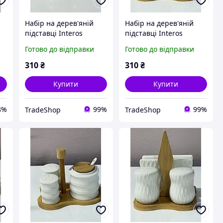
Набір на дерев'яній
Набір на дерев'яній
підставці Interos
підставці Interos
PJ03754 (перечниця
PJ03806 (перечниця
Готово до відправки
Готово до відправки
ці
сільничка серветниця)
сільничка серветниця)
TX_00-00008088
TX_00-00008089
310
₴
310
₴
Купити
Купити
8%
99%
99%
TradeShop
TradeShop