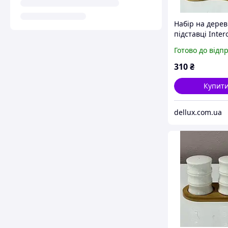
Набір на дерев
підставці Inter
PJ03806 (пере
Готово до відп
сільничка серв
310
₴
Купит
dellux.com.ua