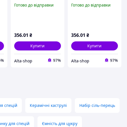
ці
(цукорницясільничкапе
сільничкаперечниця) F
Готово до відправки
Готово до відправки
S
речниця) C PJ03318 ТМ
PJ02561 ТМ INTEROS
INTEROS
356
.01
₴
356
.01
₴
Купити
Купити
5%
97%
97%
Alta-shop
Alta-shop
я спецій
Керамічні каструлі
Набір сіль-перець
анку для спецій
Ємність для цукру