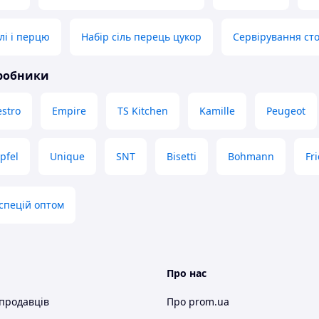
лі і перцю
Набір сіль перець цукор
Сервірування ст
иробники
stro
Empire
TS Kitchen
Kamille
Peugeot
pfel
Unique
SNT
Bisetti
Bohmann
Fr
спецій оптом
Про нас
 продавців
Про prom.ua