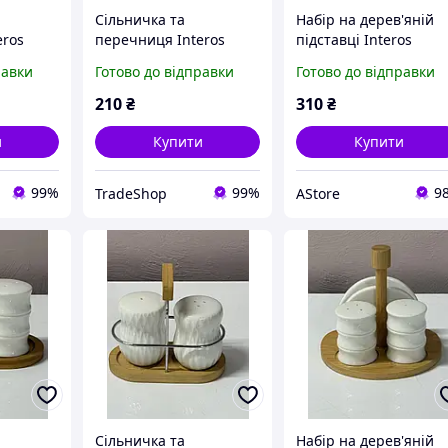
Сільничка та
Набір на дерев'яній
eros
перечниця Interos
підставці Interos
лянова
PJ03807 порцелянова
PJ03754 (перечниця
равки
Готово до відправки
Готово до відправки
підставці
на дерев'яній підставці
сільничка серветниця
1
TX_00-00008090
AStore
210
₴
310
₴
и
Купити
Купити
99%
99%
9
TradeShop
AStore
Сільничка та
Набір на дерев'яній