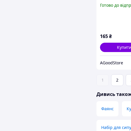
PJ03752 порце
Готово до відп
на дерев'яній 
AGoodStore
165
₴
Купит
AGoodStore
1
2
Дивись тако
Фаянс
Ку
Набір для сип