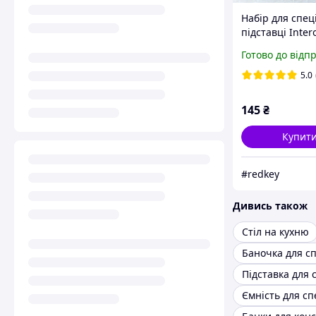
Набір для спец
підставці Inter
Корона ZF 3529
Готово до відп
5.0
145
₴
Купит
#redkey
Дивись також
Стіл на кухню
Баночка для с
Підставка для 
Ємність для сп