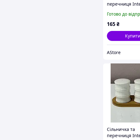
перечниця Int
PJ03752 порце
Готово до відп
на дерев'яній 
AStore
165
₴
Купит
AStore
Сільничка та
перечниця Int