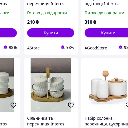
eros
перечниця Interos
підставці Interos
лянова
PJ03807 порцелянова
PJ03754 (перечниця
равки
Готово до відправки
Готово до відправки
підставці
на дерев'яній підставці
сільничка серветниця
AStore
AGoodStore
210
₴
310
₴
и
Купити
Купити
98%
98%
9
AStore
AGoodStore
Сільничка та
Набір солонка,
eros
перечниця Interos
перечниця, цукорни