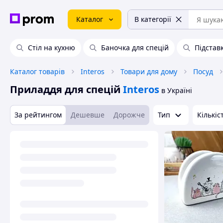
Каталог
В категорії
Стіл на кухню
Баночка для спецій
Підстав
Каталог товарів
Interos
Товари для дому
Посуд
Приладдя для спецій
Interos
в Україні
За рейтингом
Дешевше
Дорожче
Тип
Кількіс