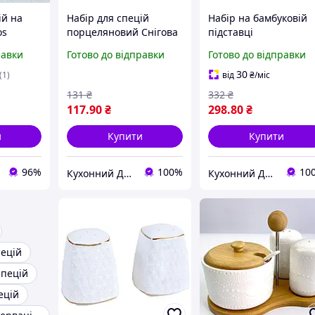
ій на
Набір для спецій
Набір на бамбуковій
os
порцеляновий Снігова
підставці
Королева Interos
порцеляновий три
равки
Готово до відправки
Готово до відправки
Interos 2пр 681507-A
предмети ( цукорниця
сільничка, перечниця
30
(1)
від
₴
/міс
Interos PJ01643
131
₴
332
₴
117
.90
₴
298
.80
₴
и
Купити
Купити
96%
100%
10
Кухонний Девайс
Кухонний Девайс
пецій
спецій
ецій