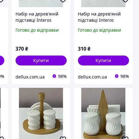
Набір на дерев'яній
Набір на дерев'яній
підставці Interos
підставці Interos
,
PJ03753 (цукорниця
PJ03754 (перечниця
Готово до відправки
Готово до відправки
на
перечниця сільничка)
сільничка серветниця)
370
₴
310
₴
Купити
Купити
0%
98%
98%
dellux.com.ua
dellux.com.ua