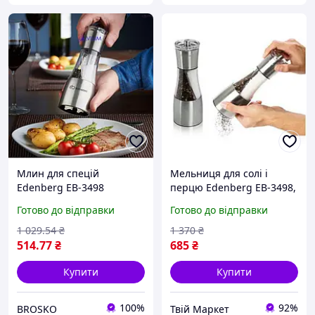
Млин для спецій
Мельниця для солі і
Edenberg EB-3498
перцю Edenberg EB-3498,
скляний для солі та
скляна, 19.5 см,
Готово до відправки
Готово до відправки
перцю з керамічним
керамічний механізм
механізмом
1 029
.54
₴
1 370
₴
514
.77
₴
685
₴
Купити
Купити
100%
92%
BROSKO
Твій Маркет