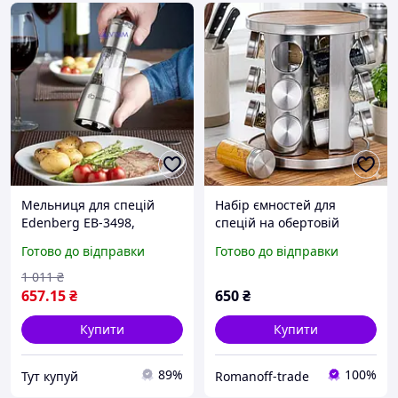
Мельниця для спецій
Набір ємностей для
Edenberg EB-3498,
спецій на обертовій
нержавіюча сталь, скло,
підставці (12 шт.)
Готово до відправки
Готово до відправки
19.5 см, керамічний
механізм
1 011
₴
657
.15
₴
650
₴
Купити
Купити
89%
100%
Тут купуй
Romanoff-trade