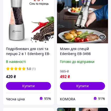
Подрібнювач для солі та
Млин для спецій
перцю 2 в 1 Edenberg EB-
Edenberg EB-3498
3498
керамічний для солі та
В наявності
Готово до відправки
перцю зі скляним
корпусом
5.0
(1)
985
₴
420
₴
492
₴
Купити
Купити
95%
91%
Чесна ціна
KOMORA