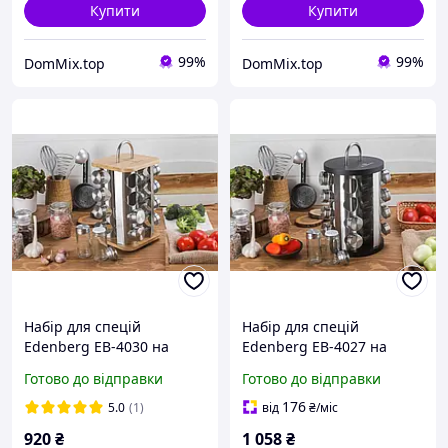
Купити
Купити
99%
99%
DomMix.top
DomMix.top
Набір для спецій
Набір для спецій
Edenberg EB-4030 на
Edenberg EB-4027 на
підставці, що
підставці, що
Готово до відправки
Готово до відправки
обертається, 17
обертається, 17
предметів (Квадратна)
предметів (Круглая)
176
5.0
(1)
від
₴
/міс
920
₴
1 058
₴