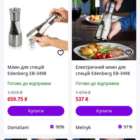
Млин для спецій
Електричний млин для
Edenberg EB-3498
спецій Edenberg EB-3498
з унікальним дизайном і
Готово до відправки
Готово до відправки
потужним механізмом
1 015
₴
1 074
₴
659
.75
₴
537
₴
Купити
Купити
90%
91%
DomaSam
Melnyk