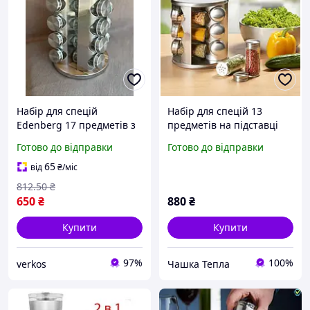
Набір для спецій
Набір для спецій 13
Edenberg 17 предметів з
предметів на підставці
підставкою, що
Edenberg EB 4023
Готово до відправки
Готово до відправки
обертається (EB-18004)
65
від
₴
/міс
812
.50
₴
650
₴
880
₴
Купити
Купити
97%
100%
verkos
Чашка Тепла