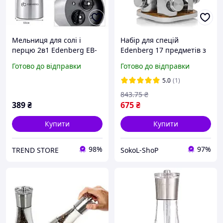
Мельниця для солі і
Набір для спецій
перцю 2в1 Edenberg EB-
Edenberg 17 предметів з
3498
підставкою, що
Готово до відправки
Готово до відправки
обертається (EB-18005)
5.0
(1)
843
.75
₴
389
₴
675
₴
Купити
Купити
98%
97%
TREND STORE
SokoL-ShoP