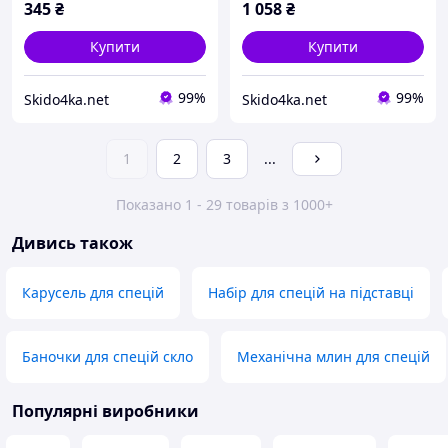
345
₴
1 058
₴
Купити
Купити
99%
99%
Skido4ka.net
Skido4ka.net
1
2
3
...
Показано 1 - 29 товарів з 1000+
Дивись також
Карусель для спецій
Набір для спецій на підставці
Баночки для спецій скло
Механічна млин для спецій
Популярні виробники