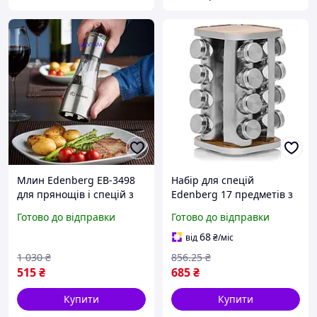
Млин Edenberg EB-3498
Набір для спецій
для прянощів і спецій з
Edenberg 17 предметів з
оригінальним дизайном і
підставкою, що
Готово до відправки
Готово до відправки
зручністю використання
обертається (EB-18005)
68
від
₴
/міс
1 030
₴
856
.25
₴
515
₴
685
₴
Купити
Купити