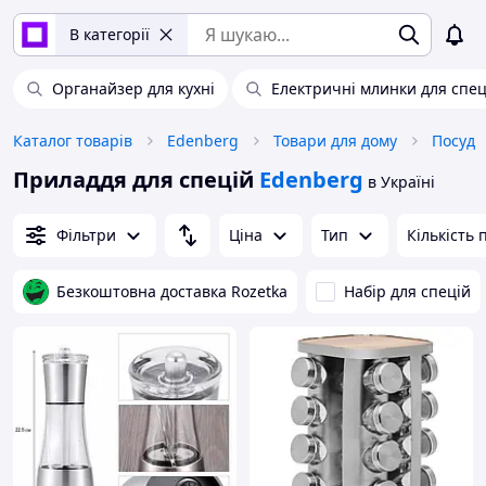
В категорії
Органайзер для кухні
Електричні млинки для спец
Каталог товарів
Edenberg
Товари для дому
Посуд
Приладдя для спецій
Edenberg
в Україні
Фільтри
Ціна
Тип
Кількість 
Безкоштовна доставка Rozetka
Набір для спецій