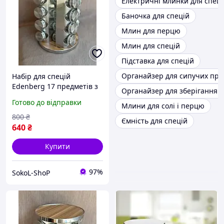
Електричні млинки для спеці
Баночка для спецій
Млин для перцю
Млин для спецій
Підставка для спецій
Органайзер для сипучих про
Набір для спецій
Edenberg 17 предметів з
Органайзер для зберігання с
підставкою, що
Готово до відправки
Млини для солі і перцю
обертається (EB-18004)
800
₴
Ємність для спецій
640
₴
Купити
97%
SokoL-ShoP