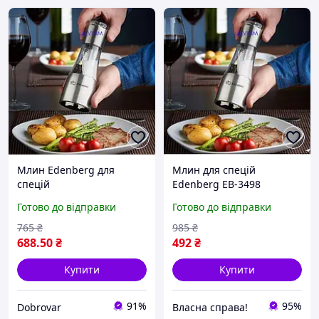
Млин Edenberg для
Млин для спецій
спецій
Edenberg EB-3498
скляний з керамічним
Готово до відправки
Готово до відправки
механізмом для солі та
перцю
765
₴
985
₴
688
.50
₴
492
₴
Купити
Купити
91%
95%
Dobrovar
Власна справа!