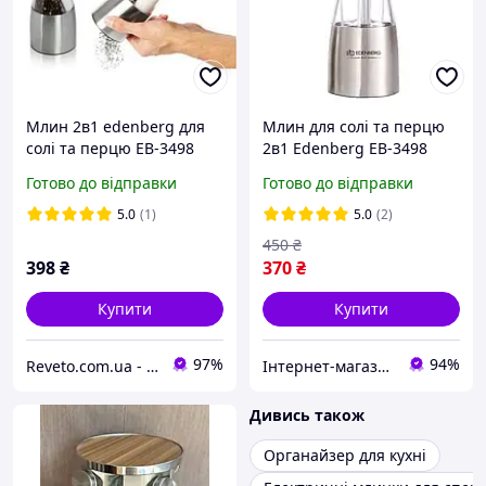
Млин 2в1 edenberg для
Млин для солі та перцю
солі та перцю EB-3498
2в1 Edenberg EB-3498
Готово до відправки
Готово до відправки
5.0
(1)
5.0
(2)
450
₴
398
₴
370
₴
Купити
Купити
97%
94%
Reveto.com.ua - товары для кухни, термосы и термокружки, термосумки и многое другое
Інтернет-магазин "Mak7"
Дивись також
Органайзер для кухні