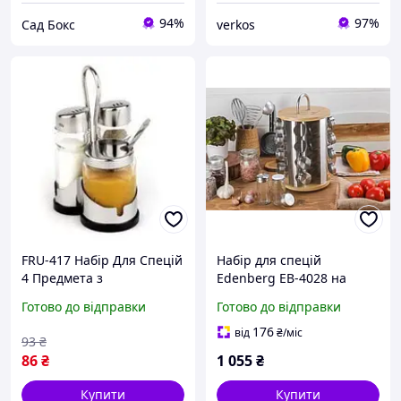
94%
97%
Сад Бокс
verkos
FRU-417 Набір Для Спецій
Набір для спецій
4 Предмета з
Edenberg EB-4028 на
нержавіючої сталі та скла
обертовій підставці 17
Готово до відправки
Готово до відправки
для кухні та столу
пр, підставка для
приправ 16 баночок по
176
від
₴
/міс
93
₴
100 мл
86
₴
1 055
₴
Купити
Купити