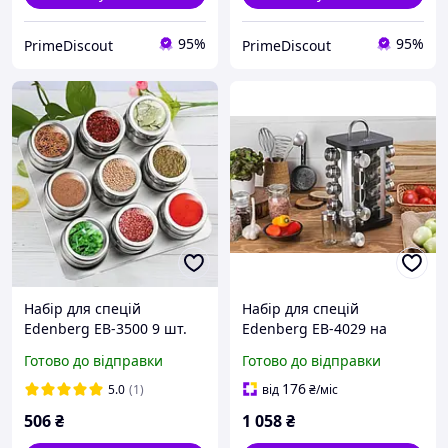
95%
95%
PrimeDiscout
PrimeDiscout
Набір для спецій
Набір для спецій
Edenberg EB-3500 9 шт.
Edenberg EB-4029 на
ємностей + магнітна
підставці, що
Готово до відправки
Готово до відправки
підставка
обертається, 17
предметів (Квадратна)
176
5.0
(1)
від
₴
/міс
506
₴
1 058
₴