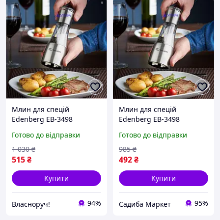
Млин для спецій
Млин для спецій
Edenberg EB-3498
Edenberg EB-3498
керамічний для солі та
скляний для солі та
Готово до відправки
Готово до відправки
перцю з регульованим
перцю з керамічним
помелом
механізмом
1 030
₴
985
₴
515
₴
492
₴
Купити
Купити
94%
95%
Власноруч!
Садиба Маркет