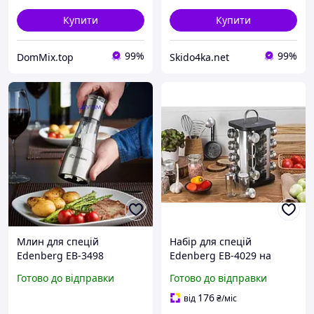
Купити
Купити
99%
99%
DomMix.top
Skido4ka.net
Млин для спецій
Набір для спецій
Edenberg EB-3498
Edenberg EB-4029 на
підставці, що
Готово до відправки
Готово до відправки
обертається, 17
предметів (Квадратна)
176
від
₴
/міс