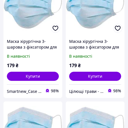
Маска хірургічна 3-
Маска хірургічна 3-
шарова з фіксатором для
шарова з фіксатором для
носу (упаковка 50 шт.)
носа (паковання 50 шт.)
В наявності
В наявності
Блакитний
179
₴
179
₴
Купити
Купити
98%
98%
Smartnew_Case - магазин аксесуарів для мобільних пристроїв.
Цілющі трави - товари для здоров'я та краси