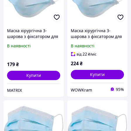
Маска хірургічна 3-
Маска хірургічна 3-
шарова з фіксатором для
шарова з фіксатором для
носу (упаковка 50 шт.)
носу (упаковка 50 шт.)
В наявності
В наявності
Блакитний
Блакитний
22
від
₴
/міс
224
₴
179
₴
Купити
Купити
95%
WOWKram
MATRIX