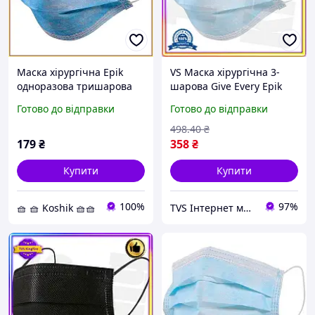
Маска хірургічна Epik
VS Маска хірургічна 3-
одноразова тришарова
шарова Give Every Epik
медична з фіксатором для
блакитна одноразова
Готово до відправки
Готово до відправки
носа в упаковці по 50 шт.
захисна маска для
обличчя з фіксатором для
498
.40
₴
носа 32T8_V1
179
₴
358
₴
Купити
Купити
100%
97%
🧺 🧺 Koshik 🧺🧺
TVS Інтернет магазин