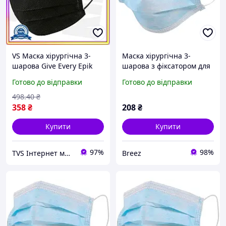
VS Маска хірургічна 3-
Маска хірургічна 3-
шарова Give Every Epik
шарова з фіксатором для
чорна з фіксатором для
носу (упаковка 50 шт.)
Готово до відправки
Готово до відправки
носа захист від вірусів та
бактерій 32T8_V1
498
.40
₴
358
₴
208
₴
Купити
Купити
97%
98%
TVS Інтернет магазин
Breez