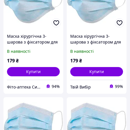
Маска хірургічна 3-
Маска хірургічна 3-
шарова з фіксатором для
шарова з фіксатором для
носа (паковання 50 шт.)
носу (упаковка 50 шт.)
В наявності
В наявності
Блакитний
179
₴
179
₴
Купити
Купити
94%
99%
Фіто-аптека Сила рослин
Твій Вибір