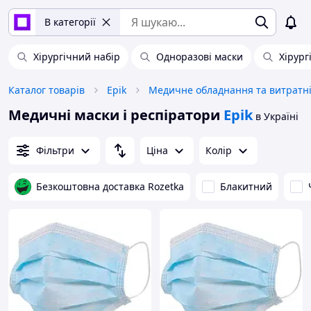
В категорії
Хірургічний набір
Одноразові маски
Хірург
Каталог товарів
Epik
Медичні маски і респіратори
Epik
в Україні
Фільтри
Ціна
Колір
Безкоштовна доставка Rozetka
Блакитний