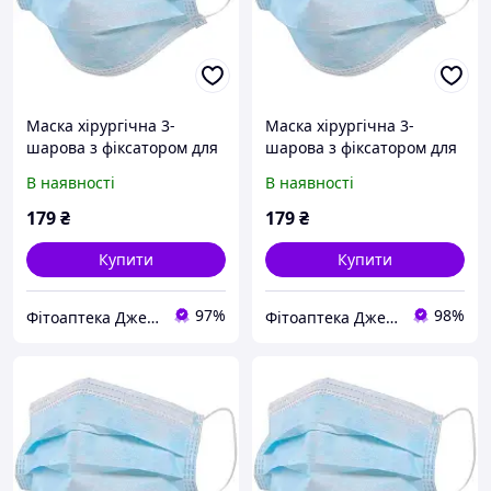
Маска хірургічна 3-
Маска хірургічна 3-
шарова з фіксатором для
шарова з фіксатором для
носа (паковання 50 шт.)
носа (паковання 50 шт.)
В наявності
В наявності
179
₴
179
₴
Купити
Купити
97%
98%
Фітоаптека Джерело здоров'я
Фітоаптека Джерело здоров'я