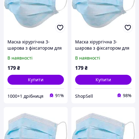
Маска хірургічна 3-
Маска хірургічна 3-
шарова з фіксатором для
шарова з фіксатором для
носу (упаковка 50 шт.)
носу (упаковка 50 шт.)
В наявності
В наявності
Блакитний
Блакитний
179
₴
179
₴
Купити
Купити
91%
98%
1000+1 дрібниця
ShopSell