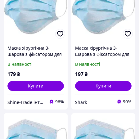
Маска хірургічна 3-
Маска хірургічна 3-
шарова з фіксатором для
шарова з фіксатором для
носа (паковання 50 шт.)
носу (упаковка 50 шт.)
В наявності
В наявності
Блакитний
179
₴
197
₴
Купити
Купити
96%
90%
Shine-Trade інтернет-магазин
Shark