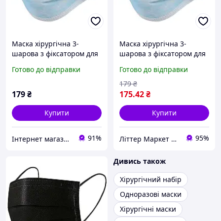
Маска хірургічна 3-
Маска хірургічна 3-
шарова з фіксатором для
шарова з фіксатором для
носу (упаковка 50 шт.)
носу (упаковка 50 шт.)
Готово до відправки
Готово до відправки
Блакитний
179
₴
179
₴
175
.42
₴
Купити
Купити
91%
95%
Інтернет магазин Ароматна розкіш Fragrant luxury
Літтер Маркет ⭐️⭐️⭐️⭐️⭐️
Дивись також
Хірургічний набір
Одноразові маски
Хірургічні маски