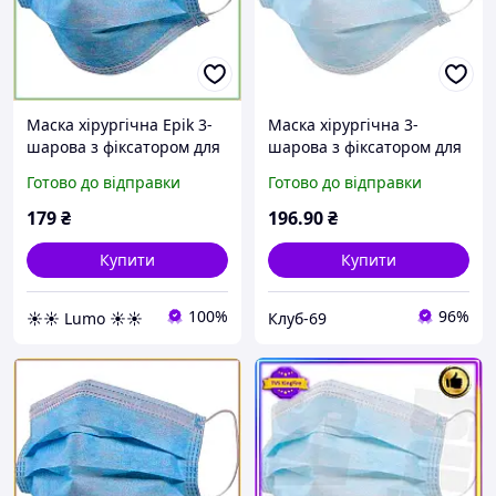
Маска хірургічна Epik 3-
Маска хірургічна 3-
шарова з фіксатором для
шарова з фіксатором для
носа для ремонту,
носу (упаковка 50 шт.)
Готово до відправки
Готово до відправки
упаковка 50 шт.
Блакитний " KLB"
179
₴
196
.90
₴
Купити
Купити
100%
96%
☀️☀️ Lumo ☀️☀️
Клуб-69