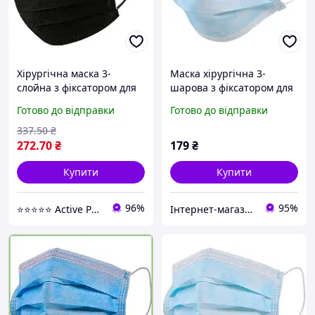
Хірургічна маска 3-
Маска хірургічна 3-
слойна з фіксатором для
шарова з фіксатором для
носа чорна 50 шт
носу (упаковка 50 шт.)
Готово до відправки
Готово до відправки
(916995)
Блакитний
337
.50
₴
272
.70
₴
179
₴
Купити
Купити
96%
95%
⭐️⭐️⭐️⭐️⭐️ Active Point
Інтернет-магазин "Всяка Всячина"