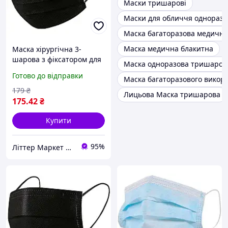
Маски тришарові
Маски для обличчя одноразо
Маска багаторазова медична
Маска медична блакитна
Маска хірургічна 3-
шарова з фіксатором для
Маска одноразова тришаров
носу (упаковка 50 шт.)
Готово до відправки
Маска багаторазового викори
179
₴
Лицьова Маска тришарова
175
.42
₴
Купити
95%
Літтер Маркет ⭐️⭐️⭐️⭐️⭐️