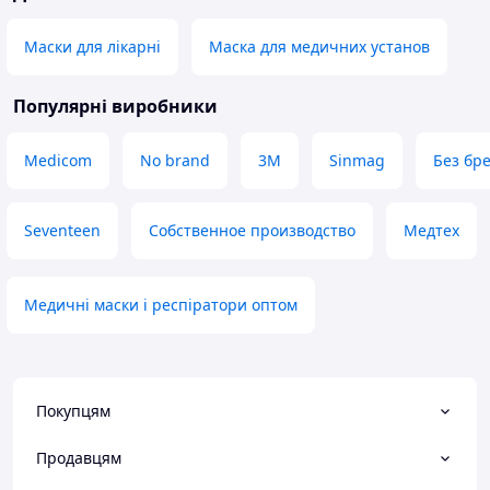
Маски для лікарні
Маска для медичних установ
Популярні виробники
Medicom
No brand
3М
Sinmag
Без бр
Seventeen
Собственное производство
Медтех
Медичні маски і респіратори оптом
Покупцям
Продавцям