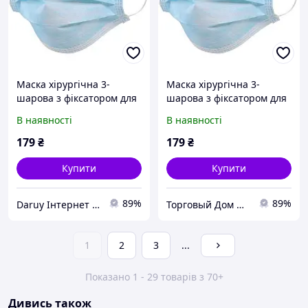
Маска хірургічна 3-
Маска хірургічна 3-
шарова з фіксатором для
шарова з фіксатором для
носу (упаковка 50 шт.)
носу (упаковка 50 шт.)
В наявності
В наявності
Блакитний yk07 tdi
Блакитний yk07
179
₴
179
₴
Купити
Купити
89%
89%
Daruy Інтернет Магазин "Туристичне спорядження"
Торговый Дом Оружия
1
2
3
...
Показано 1 - 29 товарів з 70+
Дивись також