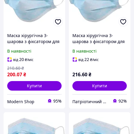
Маска хірургічна 3-
Маска хірургічна 3-
шарова з фіксатором для
шарова з фіксатором для
носу (упаковка 50 шт.)
носу (упаковка 50 шт.)
В наявності
В наявності
Блакитний " MDR"
Блакитний " PTR"
20
22
від
₴
/міс
від
₴
/міс
210
.60
₴
200
.07
₴
216
.60
₴
Купити
Купити
95%
92%
Modern Shop
Патріотичний Магазин