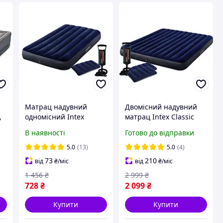
Матрац надувний
Двомісний надувний
,
одномісний Intex
матрац Intex Classic
односпальний інтекс
Downy з двома
В наявності
Готово до відправки
велюровий 64757
подушками і ручним
99х191х25 см з насосом
насосом 183 x 203 x 25
5.0
(13)
5.0
(4)
ручним + подушка
см Синій
73
210
від
₴
/міс
від
₴
/міс
1 456
₴
2 999
₴
728
₴
2 099
₴
Купити
Купити