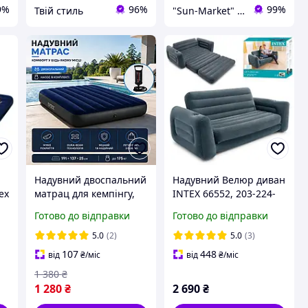
9%
96%
99%
Твій стиль
"Sun-Market" інтернет-магазин
Надувний двоспальний
Надувний Велюр диван
ex
матрац для кемпінгу,
INTEX 66552, 203-224-
Интекс надувний
66 см розкладається,
Готово до відправки
Готово до відправки
матрац для плавання
підсклянники
Blus, великий
5.0
(2)
5.0
(3)
надувний матрац для
107
448
від
₴
/міс
від
₴
/міс
сну вдома
1 380
₴
1 280
₴
2 690
₴