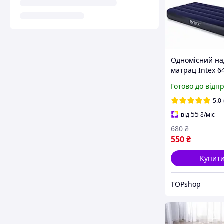
Одномісний н
матрац Intex 6
синій 76х191х2
Готово до відп
ручним насосо
5.0
55
від
₴
/міс
680
₴
550
₴
Купит
TOPshop