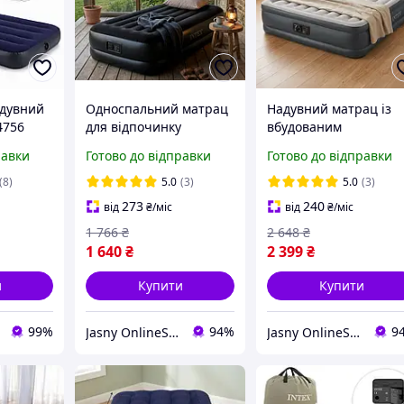
адувний
Односпальний матрац
Надувний матрац із
4756
для відпочинку
вбудованим
5 см з
99х191х42 см з
електричним насосо
равки
Готово до відправки
Готово до відправки
м
вбудованим
Надувні матраци Inte
електричним насосом
203 x 152 x 42 см
(8)
5.0
(3)
5.0
(3)
Надувний матрац Intex
двомісний
273
240
від
₴
/міс
від
₴
/міс
1 766
₴
2 648
₴
1 640
₴
2 399
₴
и
Купити
Купити
99%
94%
9
Jasny OnlineShop - Незламні бо єдині
Jasny OnlineShop - Незламні бо єдині