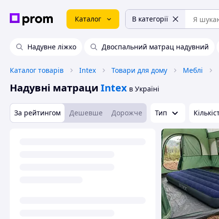
Каталог
В категорії
Надувне ліжко
Двоспальний матрац надувний
Каталог товарів
Intex
Товари для дому
Меблі
Надувні матраци
Intex
в Україні
За рейтингом
Дешевше
Дорожче
Тип
Кількіс