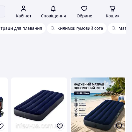
Кабінет
Сповіщення
Обране
Кошик
атраци для плавання
Килимок гумовий сота
Матра