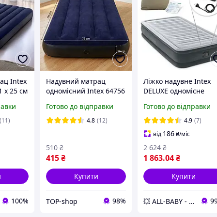
ац Intex
Надувний матрац
Ліжко надувне Intex
1 x 25 см
одномісний Intex 64756
DELUXE одномісне
(76х191х25 см), синій
191х99х33 см 67766 N
равки
Готово до відправки
Готово до відправки
велюровий матрац
з вбудованим насосо
Інтекс для сну та
220
(11)
4.8
(12)
4.9
(7)
туризму
186
від
₴
/міс
510
₴
2 624
₴
415
₴
1 863
.04
₴
и
Купити
Купити
100%
98%
9
TOP-shop
💥 ALL-BABY - інтернет - магазин товарів для дітей