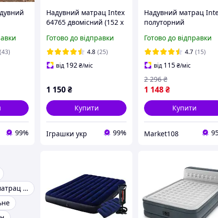
адувний
Надувний матрац Intex
Надувний матрац Int
64765 двомісний (152 х
полуторний
203 х 25 см) з двома
велюровий Інтекс дл
равки
Готово до відправки
Готово до відправки
ац
подушками та насосом
сну 137х191х25 см
ий
64758 з насосом + 2
(43)
4.8
(25)
4.7
(15)
трац
подушки
192
115
від
₴
/міс
від
₴
/міс
2 296
₴
1 150
₴
1 148
₴
и
Купити
Купити
99%
99%
9
Іграшки укр
Market108
Двоспальний матрац надувний
ьне
ан