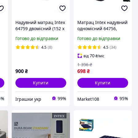
Надувний матрац Intex
Матрац Intex надувний
64759 двомісний (152 х
одномісний 64756,
203 х 25 см)
Матрац велюровий
Готово до відправки
Готово до відправки
односпальний
76х191х25 см Ручний
4.5
(8)
4.5
(34)
насос Intex
70
від
₴
/міс
1 396
₴
900
₴
698
₴
Купити
Купити
4%
99%
95%
Іграшки укр
Market108