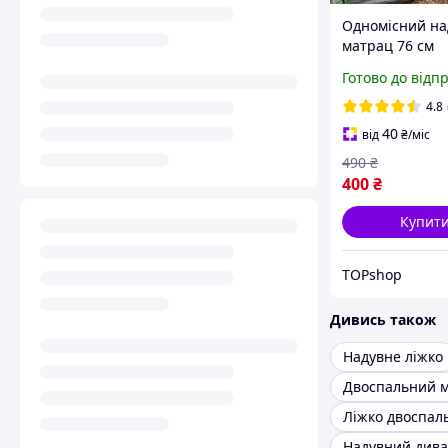
Одномісний н
матрац 76 см
Односпальний
Готово до відп
надувний матр
інтекс Надувн
4.8
одномісний ма
40
від
₴
/міс
Intex 64756
490
₴
400
₴
Купит
TOPshop
Дивись також
Надувне ліжко
Ліжко двоспал
Надувний див