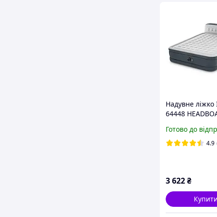
Надувне ліжко 
64448 HEADBO
AIRBED 152 Х 2
Готово до відп
см зі спинкою,
вбудований на
4.9
В
3 622
₴
Купит