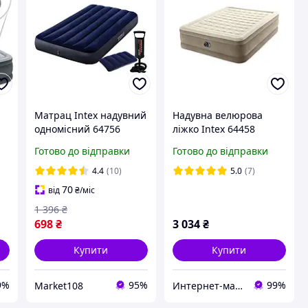
Матрац Intex надувний
Надувна велюрова
одномісний 64756
ліжко Intex 64458
P,
Матрац велюровий
(64428),203-152-46,з
Готово до відправки
Готово до відправки
м
односпальний
електро-насосом
76х191х25 см з насосом
4.4
(10)
5.0
(7)
+ подушка
70
від
₴
/міс
1 396
₴
698
₴
3 034
₴
Купити
Купити
9%
95%
99%
Market108
Интернет-магазин "Intex-ua"