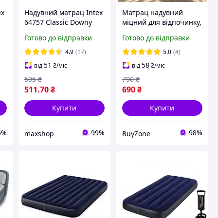
ex
Надувний матрац Intex
Матрац надувний
64757 Classic Downy
міцний для відпочинку,
я
Airbed 191х99х25см
Надувний спальний
Готово до відправки
Готово до відправки
матрац для сну
високий, надувний
4.9
(17)
5.0
(4)
односпальний матрац
51
58
від
₴
/міс
від
₴
/міс
для плавання 191*99
595
₴
790
₴
511
.70
₴
690
₴
Купити
Купити
5%
99%
98%
maxshop
BuyZone