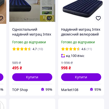
Односпальний
Надувний матрац Intex
надувний матрац Intex
двомісний велюровий
м
64757 Надувний
Інтекс для сну
Готово до відправки
Готово до відправки
x
односпальний матрац
двоспальний
широкий 99*191*25 см
152х203х25 см 64759
4.7
(10)
4.6
(11)
Одномісний
100
від
₴
/міс
585
₴
1 996
₴
495
₴
998
₴
Купити
Купити
4%
99%
95%
TOP Shop
Market108