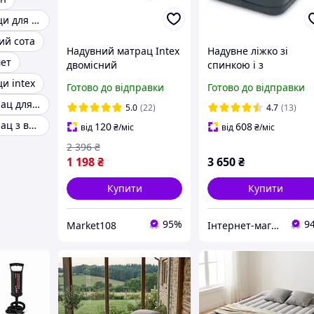
Надувні матраци для плавання
ий сота
Надувний матрац Intex
Надувне ліжко зі
ет
двомісний
спинкою і з
двоспальний Інтекс
вбудованим електро
и intex
Готово до відправки
Готово до відправки
велюровий для сну
насосом (152*236*86
Надувний матрац для сну
152х203х25 см з 2
см) Intex 64448
5.0
(22)
4.7
(13)
подушками та насосом
Надувний матрац з вбудованим насосом
120
608
від
₴
/міс
від
₴
/міс
64765
2 396
₴
1 198
₴
3 650
₴
Купити
Купити
95%
9
Market108
Інтернет-магазин "Fortuna"