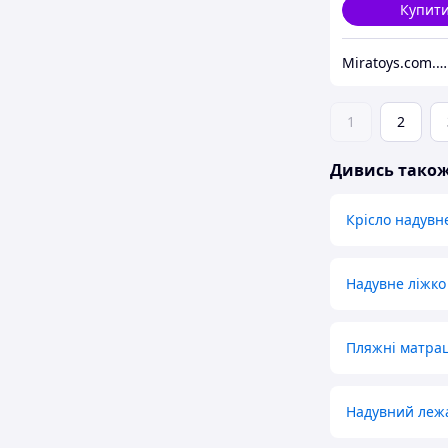
Купит
Miratoys.com.ua - МІРАТОЙС
1
2
Дивись тако
Крісло надувн
Надувне ліжко
Пляжні матра
Надувний леж