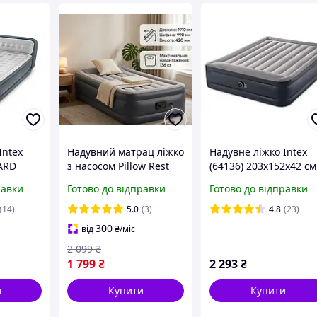
Intex
Надувний матрац ліжко
Надувне ліжко Intex
ARD
з насосом Pillow Rest
(64136) 203х152х42 см
36 Х 86
Raised Bed
з вбудованим ел
равки
Готово до відправки
Готово до відправки
Односпальний матрац
насосом 220 В
сос 220
для відпочинку
(14)
5.0
(3)
4.8
(23)
191х99х42 см
300
від
₴
/міс
2 099
₴
1 799
₴
2 293
₴
и
Купити
Купити