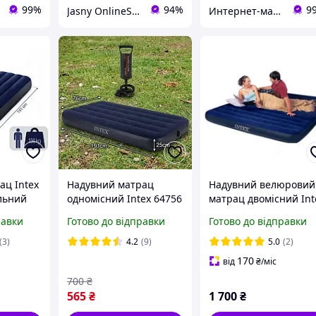
99%
94%
9
Jasny OnlineShop - Незламні бо єдині
Интернет-магазин "Intex-ua"
ац Intex
Надувний матрац
Надувний велюровий
льний
одномісний Intex 64756
матрац двомісний Іnt
(76х191х25 см) з
64755, 183х203х25 см.
равки
Готово до відправки
Готово до відправки
ручним насосом, синій
синій
велюровий матрац
(3)
4.2
(9)
5.0
(2)
Інтекс для сну
170
від
₴
/міс
700
₴
565
₴
1 700
₴