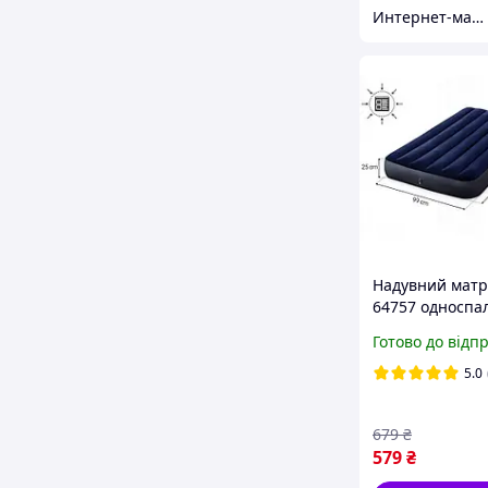
Интернет-магазин "Intex-ua"
Надувний матр
64757 односпа
99×191×25 см,
Готово до відп
велюровий,
одномісний
5.0
679
₴
579
₴