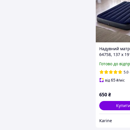
Надувний матр
64758, 137 x 19
полуторний
Готово до відп
5.0
65
від
₴
/міс
650
₴
Купит
Karine