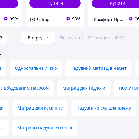
и
Купити
Купити
99%
98%
9
TOP-shop
"Комфорт Продукт"
3
...
Вперед
Показано 1 - 29 товарів з 4000+
ж
е
Односпальне ліжко
Надувний матрац в намет
 з вбудованим насосом
Матрац для підлоги
ПОЛУТОР
ци
Матрац для кемпінгу
Надувні крісла для пляжу
ак
Матраци надувні спальні