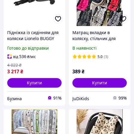
Підніжка із сидінням для
Матрац вкладки в
коляски Lionelo BUGGY
коляску, стільчик для
BOARD BLACK ONYX
годування, автокрісло.
Готово до відправки
В наявності
buzyna
Універсальний для
прогулянки.
536
від
₴
/міс
5.0
(3)
4 022
₴
3 217
₴
389
₴
Купити
Купити
91%
99%
Бузина
JuDiKids