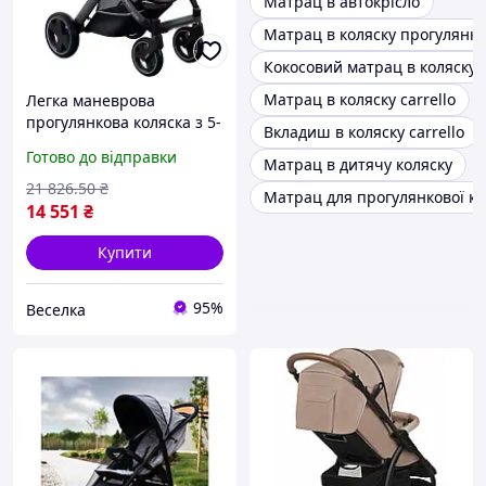
Матрац в автокрісло
Матрац в коляску прогулянку
Кокосовий матрац в коляску
Матрац в коляску carrello
Легка маневрова
прогулянкова коляска з 5-
Вкладиш в коляску carrello
точковими ременями
Готово до відправки
Матрац в дитячу коляску
безпеки для активних
батьків FLAME
21 826
.50
₴
Матрац для прогулянкової к
14 551
₴
Купити
95%
Веселка