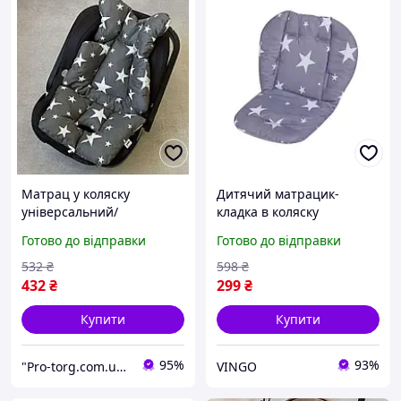
Матрац у коляску
Дитячий матрацик-
універсальний/
кладка в коляску
автокорісло/ стільчик для
захисний. Чохол для
Готово до відправки
Готово до відправки
годування
стільчика, автокрісла.
Матрац у дитячу коляску
532
₴
598
₴
432
₴
299
₴
Купити
Купити
95%
93%
"Pro-torg.com.ua" - інтернет-магазин дитячих товарів та іграшок
VINGO