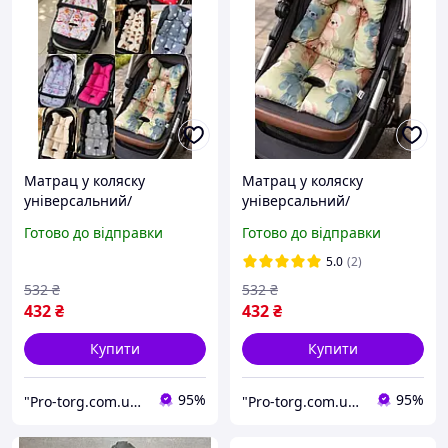
Матрац у коляску
Матрац у коляску
універсальний/
універсальний/
автокорісло/ стільчик для
автокорісло/ стільчик для
Готово до відправки
Готово до відправки
годування
годування
5.0
(2)
532
₴
532
₴
432
₴
432
₴
Купити
Купити
95%
95%
"Pro-torg.com.ua" - інтернет-магазин дитячих товарів та іграшок
"Pro-torg.com.ua" - інтернет-магазин дитячих товарів та іграшок