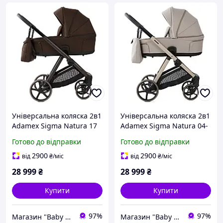
Універсальна коляска 2в1
Універсальна коляска 2в1
Adamex Sigma Natura 17
Adamex Sigma Natura 04-
Coffee, реверсивний
CAPPUCCINO,
Готово до відправки
Готово до відправки
блок, ортопедичний
реверсивний блок,
матрац, амортизація
ортопедичний матрац,
2900
2900
від
₴
/міс
від
₴
/міс
амортизація
28 999
₴
28 999
₴
Купити
Купити
97%
97%
Магазин "Baby Comfort"
Магазин "Baby Comfort"