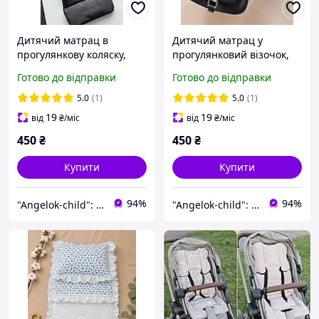
Дитячий матрац в
Дитячий матрац у
прогулянкову коляску,
прогулянковий візочок,
автокрісло, стільчик для
автокріслово, стільчик
Готово до відправки
Готово до відправки
годування Angelok-child
для годування Angelok-
child
5.0
(1)
5.0
(1)
19
19
від
₴
/міс
від
₴
/міс
450
₴
450
₴
Купити
Купити
94%
94%
"Angelok-child": Інтернет-магазин дитячих товарів. Зимові комбінезони. Зимові конверти в коляску
"Angelok-child": Інтернет-магазин дитячих товарів. Зимові комбінезони. Зимові конверти в коляску