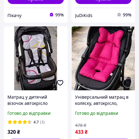
99%
99%
Пікачу
JuDiKids
Матрац у дитячий
Універсальний матрац в
візочок автокрісло
коляску, автокрісло,
стільчик для годування
стільчик для годування
Готово до відправки
Готово до відправки
універсальний
4.7
(3)
478
₴
320
₴
433
₴