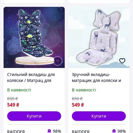
Стильний вкладиш для
Зручний вкладиш-
коляски / Матрац для
матрацик для коляски и
автокрісла Темно-синій з
годувального стільця /
В наявності
В наявності
принтом
Матрац для автокрісла
Сірий з принтом
650
₴
650
₴
549
₴
549
₴
Купити
Купити
98%
98%
RAIDDER
RAIDDER