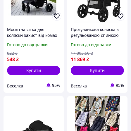
Москітна сітка для
Прогулянкова коляска з
коляски захист від комах
регульованою спинкою
універсальна для
для дітей до 4 років із
Готово до відправки
Готово до відправки
комфортних прогулянок із
захистом від негоди та
дитиною FLAME
маневровими колесами
822
₴
17 803
.50
₴
FLAME
548
₴
11 869
₴
Купити
Купити
95%
95%
Веселка
Веселка