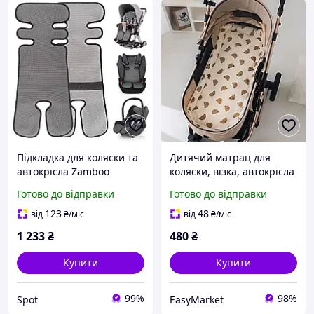
Підкладка для коляски та
Дитячий матрац для
автокрісла Zamboo
коляски, візка, автокрісла
дихаюча літня
35×75 см бавовна з
Готово до відправки
Готово до відправки
універсальна з 3D
принтом ведмедики м
вентиляцією сірий 79х34
який, дихаючий,
123
48
від
₴
/міс
від
₴
/міс
см
гіпоалергенний
1 233
₴
480
₴
Купити
Купити
99%
98%
Spot
EasyMarket