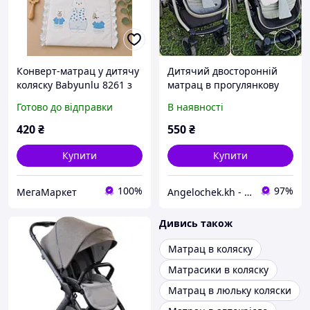
Конверт-матрац у дитячу
Дитячий двосторонній
коляску Babyunlu 8261 з
матрац в прогулянкову
подушкою
коляску, автокрісло,
Готово до відправки
В наявності
стільчик для годування
Кидс
420
₴
550
₴
Купити
Купити
100%
97%
МегаМаркет
Angelochek.kh - інтернет-магазин дитячих товарів та настільних ігор
Дивись також
Матрац в коляску
Матрасики в коляску
Матрац в люльку коляски