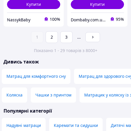
Купити
Купити
100%
95%
NassykBaby
Dombaby.com.ua - інтернет магазин дитячих товарів
1
2
3
...
Показано 1 - 29 товарів з 8000+
Дивись також
Матрац для комфортного сну
Матрац для здорового сн
Коляска
Чашки з принтом
Матрацик у коляску із 
Популярні категорії
Надувні матраци
Каремати та сидушки
Дитячі м