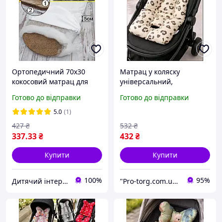
Ортопедичний 70х30
Матрац у коляску
кокосовий матрац для
універсальний,
коляски кокона матрацик
автокорісло/ стільчик для
Готово до відправки
Готово до відправки
вкладиш у дитячу коляску
годування
люльку 1794А
5.0
(1)
427
₴
532
₴
337
.33
₴
432
₴
Купити
Купити
100%
95%
Дитячий інтернет-магазин "Ромашка.net"
"Pro-torg.com.ua" - інтернет-магазин дитячих товарів та іграшок