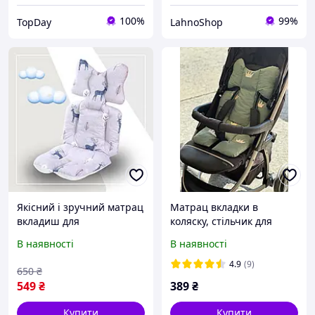
100%
99%
TopDay
LahnoShop
Якісний і зручний матрац
Матрац вкладки в
вкладиш для
коляску, стільчик для
прогулянкових колясок та
годування, автокрісло.
В наявності
В наявності
автокрісел (4112)
Універсальний для
прогулянки.
4.9
(9)
650
₴
549
₴
389
₴
Купити
Купити