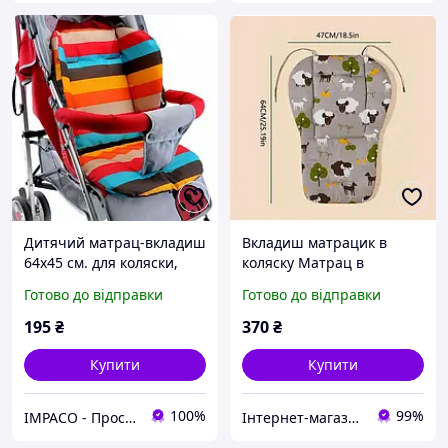
Дитячий матрац-вкладиш
Вкладиш матрацик в
64x45 см. для коляски,
коляску Матрац в
автокрісла та стільчика
автокрісло Чохол в
Готово до відправки
Готово до відправки
для годування
стілець для годування
195
₴
370
₴
Купити
Купити
100%
99%
IMPACO - Простір крутих пропозицій
Інтернет-магазин "Скарби Сходу" - якісні товари із Японії та Кореї