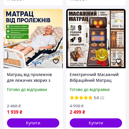
Матрац від пролежнів
Електричний Масажний
для лежачих хворих з
Вібраційний Матрац
компресором до 135 кг
Електронний з Підігрівом
Готово до відправки
Готово до відправки
для Зняття Стресу для
Спини Тіла
5.0
(2)
2 468
₴
4 998
₴
1 939
₴
2 499
₴
Купити
Купити