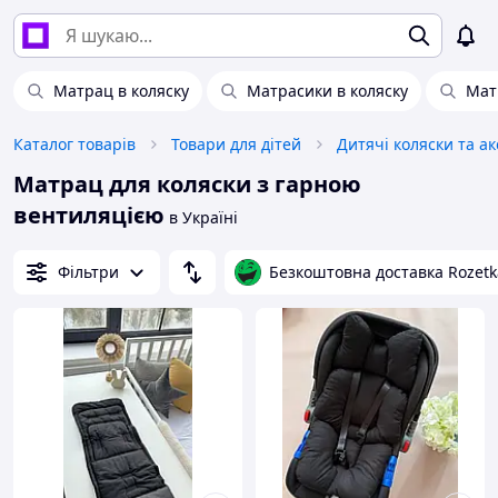
Матрац в коляску
Матрасики в коляску
Мат
Каталог товарів
Товари для дітей
Дитячі коляски та а
Матрац для коляски з гарною
вентиляцією
в Україні
Фільтри
Безкоштовна доставка Rozetk