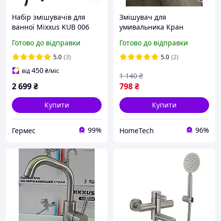
Набір змішувачів для
Змішувач для
ванної Mixxus KUB 006
умивальника Кран
чорний + Умивальник
нержавійка Mixxus Кран з
Готово до відправки
Готово до відправки
Mixxus KUB 001 чорний
нержавіючої сталі
(Німеччина)
5.0
(3)
5.0
(2)
450
від
₴
/міс
1 140
₴
2 699
₴
798
₴
Купити
Купити
99%
96%
Гермес
HomeTech