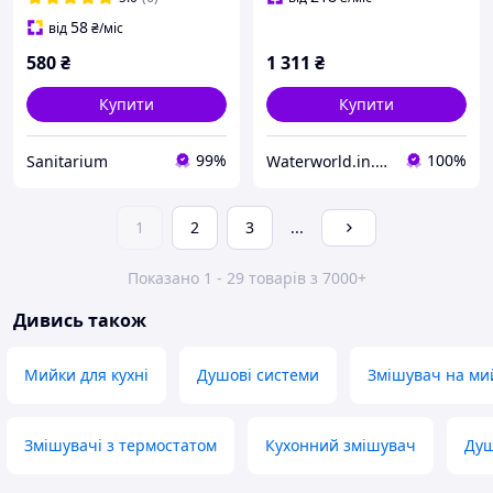
0025-2788
58
від
₴
/міс
580
₴
1 311
₴
Купити
Купити
99%
100%
Sanitarium
Waterworld.in.ua
1
2
3
...
Показано 1 - 29 товарів з 7000+
Дивись також
Мийки для кухні
Душові системи
Змішувач на ми
Змішувачі з термостатом
Кухонний змішувач
Душ