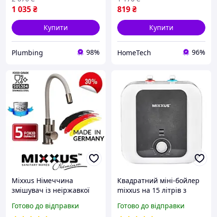
1 035
₴
819
₴
Купити
Купити
98%
96%
Plumbing
HomeTech
Mixxus Німеччина
Квадратний міні-бойлер
змішувач із неіржавкої
mixxus на 15 літрів з
сталі з гнучким білим
класом захисту IPX4 під
Готово до відправки
Готово до відправки
гусаком
раковину,