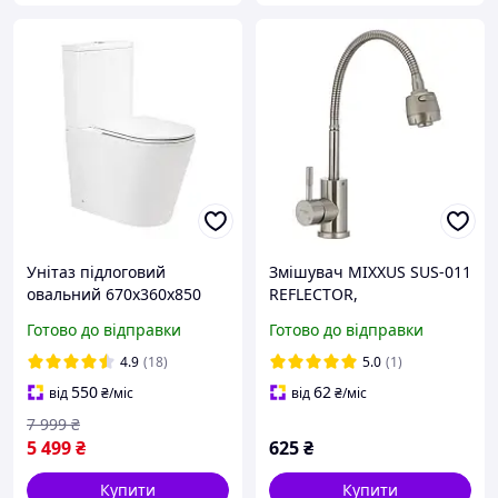
Унітаз підлоговий
Змішувач MIXXUS SUS-011
овальний 670x360x850
REFLECTOR,
білий Slim Duroplast/ Soft-
одноручковий, для
Готово до відправки
Готово до відправки
close/ Quick relase
раковини
SMWS0010
4.9
(18)
5.0
(1)
550
62
від
₴
/міс
від
₴
/міс
7 999
₴
5 499
₴
625
₴
Купити
Купити