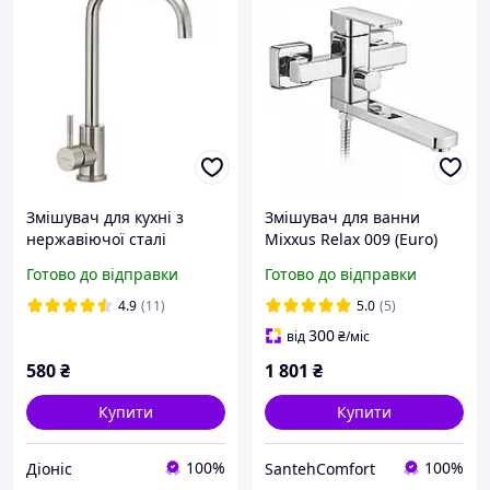
Змішувач для кухні з
Змішувач для ванни
нержавіючої сталі
Mixxus Relax 009 (Euro)
MIXXUS SUS-011-G
(MI6250)
Готово до відправки
Готово до відправки
4.9
(11)
5.0
(5)
300
від
₴
/міс
580
₴
1 801
₴
Купити
Купити
100%
100%
Діоніс
SantehComfort