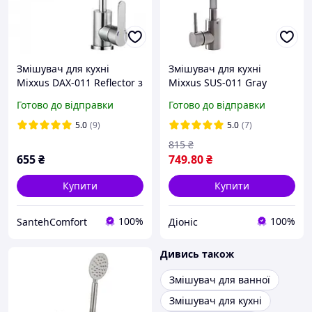
Змішувач для кухні
Змішувач для кухні
Mixxus DAX-011 Reflector з
Mixxus SUS-011 Gray
рефлекторним виливом із
Сірий гнучкий вилив
Готово до відправки
Готово до відправки
нерж. сталі SUS304
5.0
(9)
5.0
(7)
815
₴
655
₴
749
.80
₴
Купити
Купити
100%
100%
SantehComfort
Діоніс
Дивись також
Змішувач для ванної
Змішувач для кухні