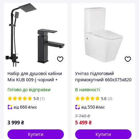
Набір для душової кабіни
Унітаз підлоговий
Mix KUB 009-J чорний +
прямокутний 660x375x820
змішувач для
білий Slim Duroplast/ Soft-
Готово до відправки
В наявності
умивальника Mix KUB 001
close/ Quick relase
чорний
SMWC6688
5.0
(1)
5.0
(2)
666
550
від
₴
/міс
від
₴
/міс
7 749
₴
3 999
₴
5 499
₴
Купити
Купити