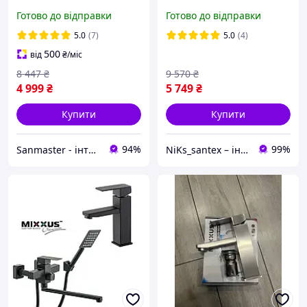
білий Slim Duroplast/ Soft-
Mixxus QUADRO
Готово до відправки
Готово до відправки
close/Quick relase Mixxus
підлоговий унітаз
700037
безободковий з
5.0
(7)
5.0
(4)
мікроліфтом
500
від
₴
/міс
8 447
₴
9 570
₴
4 999
₴
5 749
₴
Купити
Купити
94%
99%
Sanmaster - інтернет-магазин сантехніки
NiKs_santex – інтернет-магазин сантехніки