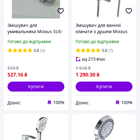
Змішувач для
Змішувач для ванної
умивальника Mixxus SUS-
кімнати з душем Mixxus
001-G нержавіюча сталь
SUS-009 Euro нержавіюча
Готово до відправки
Готово до відправки
сталь
5.0
(3)
5.0
(7)
215
від
₴
/міс
573
₴
1 518
₴
527
.16
₴
1 290
.30
₴
Купити
Купити
100%
100%
Діоніс
Діоніс