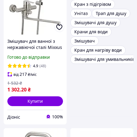
Кран з підігрівом
Унітаз
Трап для душу
Змішувачі для душу
Крани для води
Змішувач
Змішувач для ванної з
нержавіючої сталі Mixxus
Кран для нагріву води
DAX 006 euro
Готово до відправки
Змішувачі для умивальників
4.9
(48)
217
від
₴
/міс
1 532
₴
1 302
.20
₴
Купити
100%
Діоніс