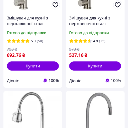
Змішувач для кухні з
Змішувач для кухні з
нержавіючої сталі
нержавіючої сталі
MIXXUS SUS 011 з гнучким
MIXXUS SUS 011
Готово до відправки
Готово до відправки
виливом
5.0
(50)
4.9
(25)
753
₴
573
₴
692
.76
₴
527
.16
₴
Купити
Купити
100%
100%
Діоніс
Діоніс