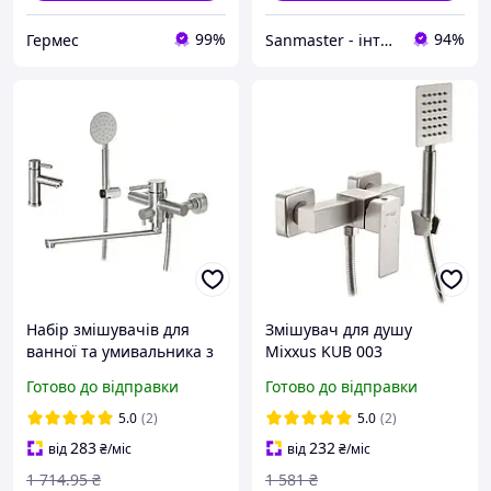
99%
94%
Гермес
Sanmaster - інтернет-магазин сантехніки
Набір змішувачів для
Змішувач для душу
ванної та умивальника з
Mixxus KUB 003
нержавіючої сталі Mixxus
нержавіюча сталь
Готово до відправки
Готово до відправки
SUS-006+sus-001
5.0
(2)
5.0
(2)
283
232
від
₴
/міс
від
₴
/міс
1 714
.95
₴
1 581
₴