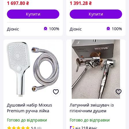
1 697
.80
₴
1 391
.28
₴
Купити
Купити
100%
100%
Діоніс
Діоніс
Душовий набір Mixxus
Латунний змішувач із
Premium ручна лійка
гігієнічним душем
масажна (3 режими) +
MIXXUS Hans CHR-002
Готово до відправки
Готово до відправки
душовий шланг 150-200
inner Chrome Хром
см з латунними гайками
218
5.0
(6)
від
₴
/міс