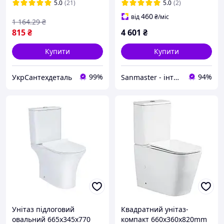
Накопичувальний
5.0
(21)
5.0
(2)
водонагрівач
460
від
₴
/міс
1 164
.29
₴
815
₴
4 601
₴
Купити
Купити
99%
94%
УкрСантехдеталь
Sanmaster - інтернет-магазин сантехніки
Унітаз підлоговий
Квадратний унітаз-
овальний 665х345х770
компакт 660х360х820mm