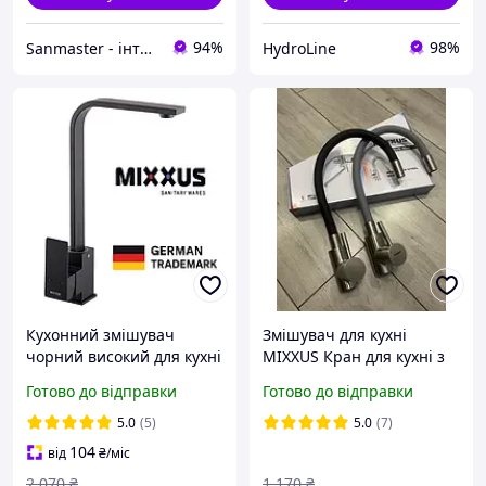
94%
98%
Sanmaster - інтернет-магазин сантехніки
HydroLine
Кухонний змішувач
Змішувач для кухні
чорний високий для кухні
MIXXUS Кран для кухні з
з нержавіючої сталі
сірим чорним і білим
Готово до відправки
Готово до відправки
чорного кольору матовий
гнучким виливом Кран на
кран для кухонної мийки
кухню (Німеччина)
5.0
(5)
5.0
(7)
104
від
₴
/міс
2 070
₴
1 170
₴