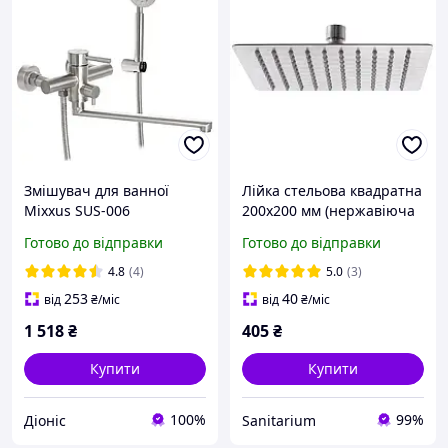
Змішувач для ванної
Лійка стельова квадратна
Mixxus SUS-006
200х200 мм (нержавіюча
нержавіюча сталь
сталь) MIXXUS SH-06
Готово до відправки
Готово до відправки
MI6332
4.8
(4)
5.0
(3)
253
40
від
₴
/міс
від
₴
/міс
1 518
₴
405
₴
Купити
Купити
100%
99%
Діоніс
Sanitarium