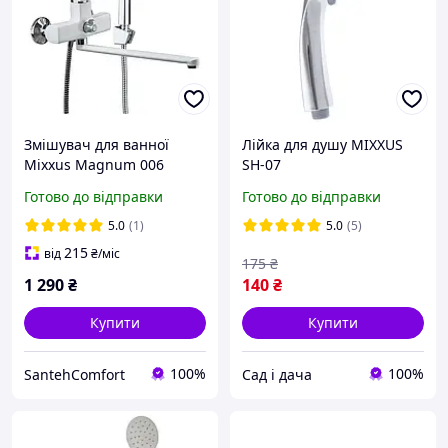
Змішувач для ванної
Лійка для душу MIXXUS
Mixxus Magnum 006
SH-07
(Euro) White-Chrome
Готово до відправки
Готово до відправки
5.0
(1)
5.0
(5)
215
від
₴
/міс
175
₴
1 290
₴
140
₴
Купити
Купити
100%
100%
SantehComfort
Сад і дача