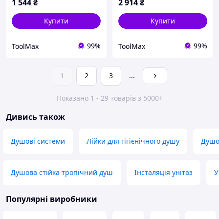
1 544
₴
2 914
₴
Купити
Купити
99%
99%
ToolMax
ToolMax
1
2
3
...
Показано 1 - 29 товарів з 5000+
Дивись також
Душові системи
Лійки для гігієнічного душу
Душо
Душова стійка тропічний душ
Інсталяція унітаз
У
Популярні виробники