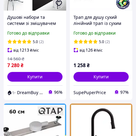
Душові набори та
Трап для душу сухий
системи зі змішувачем
лінійний трап із сухим
верхнім душем для
закривом 60 см Душовий
Готово до відправки
Готово до відправки
душової кабіни та ванни
трап Трап у душкабіну
Чехія
Трап для душової кабінки
5.0
(2)
5.0
(2)
1213
126
від
₴
/міс
від
₴
/міс
14 560
₴
7 280
₴
1 258
₴
Купити
Купити
96%
97%
🏠✨ DreamBuy ✨🏠
SupePuperPrice