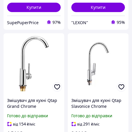
Купити
Купити
97%
95%
SupePuperPrice
"LEXON"
Змішувач для кухні Qtap
Змішувач для кухні Qtap
Grand Chrome
Slavonice Chrome
(QTGRACRM007F)
(QTSLV9042103UC)
Готово до відправки
Готово до відправки
154
291
від
₴
/міс
від
₴
/міс