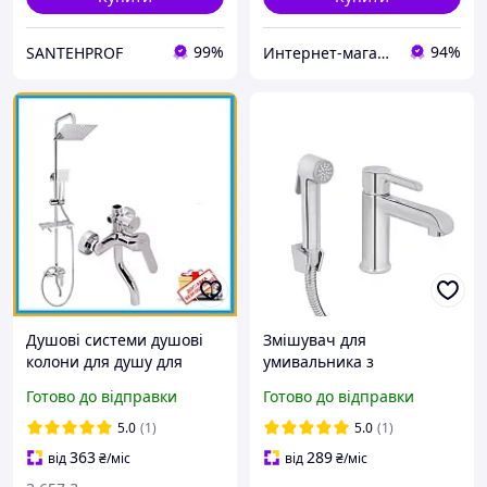
99%
94%
SANTEHPROF
Интернет-магазин Строй Дом
Душові системи душові
Змішувач для
колони для душу для
умивальника з
ванної із змішувачем
гігієнічним душем
Готово до відправки
Готово до відправки
Qtap Квадратний
латунний
тропічний душ
QTGRA272CRM45670
5.0
(1)
5.0
(1)
Chrome
363
289
від
₴
/міс
від
₴
/міс