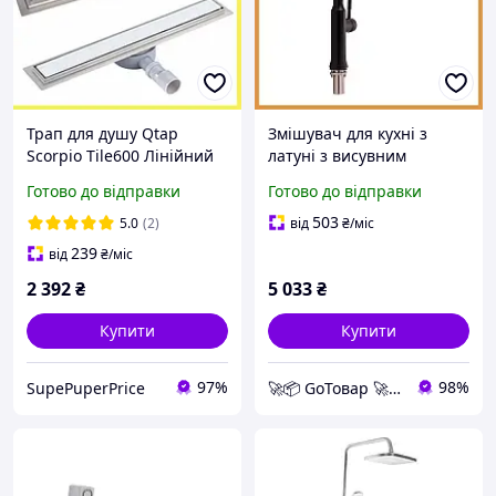
Трап для душу Qtap
Змішувач для кухні з
Scorpio Tile600 Лінійний
латуні з висувним
трап із неіржавкої сталі із
виливом, чорний
Готово до відправки
Готово до відправки
сухим закривом під
матовий кран на два
плитку 600 мм
режими подачі води,
503
5.0
(2)
від
₴
/міс
важільний
239
від
₴
/міс
2 392
₴
5 033
₴
Купити
Купити
97%
98%
SupePuperPrice
🚀📦 GoТовар 🚀📦 мережа інтернет магазинів