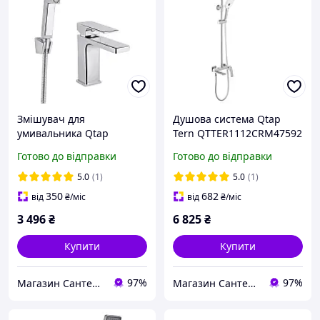
Змішувач для
Душова система Qtap
умивальника Qtap
Tern QTTER1112CRM47592
Gemini, одноважільний, з
зі змішувачем,
Готово до відправки
Готово до відправки
гігієнічним душем,
поворотним виливом та
латунь, хром
ручним душем, латунна,
5.0
(1)
5.0
(1)
(SD00051813)
хром (SD00053716)
350
682
від
₴
/міс
від
₴
/міс
3 496
₴
6 825
₴
Купити
Купити
97%
97%
Магазин Сантехнік
Магазин Сантехнік