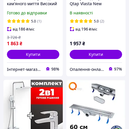
кам'яного миття Високий
Qtap Vlasta New
одноручковий
QTVLA270GMB45641 (k35),
Готово до відправки
В наявності
поворотний з харчова
одноважільний, низький,
латуні чорний
Gunmetal Black PVD
5.0
(1)
5.0
(2)
186
196
від
₴
/міс
від
₴
/міс
3 726
₴
1 863
₴
1 957
₴
Купити
Купити
98%
97%
Інтернет-магазин «AquaComfort» ФОП Муха Є. Л.
Опалення-онлайн