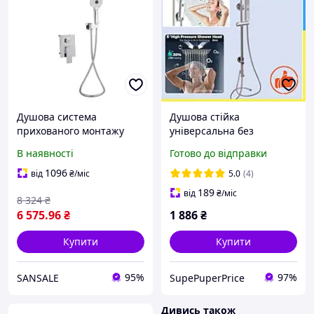
Душова система
Душова стійка
прихованого монтажу
універсальна без
Qtap Gemini
змішувача Qtap Plava
В наявності
Готово до відправки
QTGEM113CRM45696
Квадратний тропічний
душ Душові набори та
1096
від
₴
/міс
5.0
(4)
системи
189
від
₴
/міс
8 324
₴
6 575
.96
₴
1 886
₴
Купити
Купити
95%
97%
SANSALE
SupePuperPrice
Дивись також