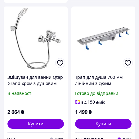
Змішувач для ванни Qtap
Трап для душа 700 мм
Grand хром з душовим
лінійний з сухим
гарнітуром
затвором під плитку Qtap
В наявності
Готово до відправки
Dry Tile304-700
150
від
₴
/міс
2 664
₴
1 499
₴
Купити
Купити