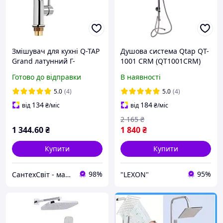
Змішувач для кухні Q-TAP
Душова система Qtap QT-
Grand латунний Г-
1001 CRM (QT1001CRM)
подібний картридж 35 мм
Готово до відправки
В наявності
5.0
(4)
5.0
(4)
134
184
від
₴
/міс
від
₴
/міс
2 165
₴
1 344
.60
₴
1 840
₴
Купити
Купити
98%
95%
СантехСвіт - магазин сантехніки
"LEXON"