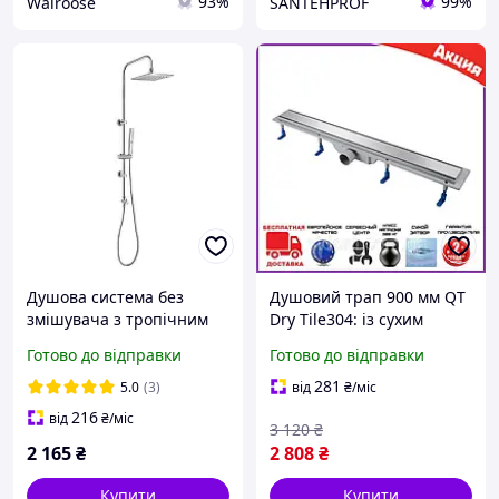
93%
99%
Walroose
SANTEHPROF
Душова система без
Душовий трап 900 мм QT
змішувача з тропічним
Dry Tile304: із сухим
душем, ручною лійкою та
закривом з решіткою під
Готово до відправки
Готово до відправки
шлангом QT1001CRM
плитку 90 см
281
5.0
(3)
від
₴
/міс
216
від
₴
/міс
3 120
₴
2 165
₴
2 808
₴
Купити
Купити