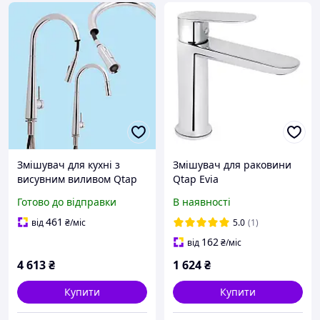
Змішувач для кухні з
Змішувач для раковини
висувним виливом Qtap
Qtap Evia
Evicka Кухонні змішувачі
QTEVI2701CRM47576 (k30),
Готово до відправки
В наявності
латунь Кухонний
одноважільний, низький,
змішувач гнучкий гусак
Chrome
461
від
₴
/міс
5.0
(1)
162
від
₴
/міс
4 613
₴
1 624
₴
Купити
Купити