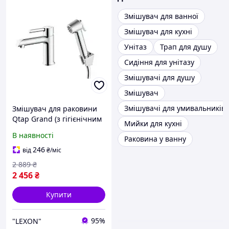
Змішувач для ванної
Змішувач для кухні
Унітаз
Трап для душу
Сидіння для унітазу
Змішувачі для душу
Змішувач
Змішувачі для умивальників
Змішувач для раковини
Qtap Grand (з гігієнічним
Мийки для кухні
душем)
В наявності
Раковина у ванну
QTGRA272CRM45670
Chrome
246
від
₴
/міс
2 889
₴
2 456
₴
Купити
95%
"LEXON"