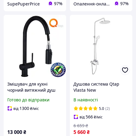
97%
97%
SupePuperPrice
Опалення-онлайн
Змішувач для кухні
Душова система Qtap
чорний витяжний душ
Vlasta New
Rozcesti з під'єднанням
QTVLA111CRM45650
Готово до відправки
В наявності
для питної води
Chrome
Змішувачі для кухні
1300
від
₴
/міс
5.0
(2)
душем
566
від
₴
/міс
6 659
₴
13 000
₴
5 660
₴