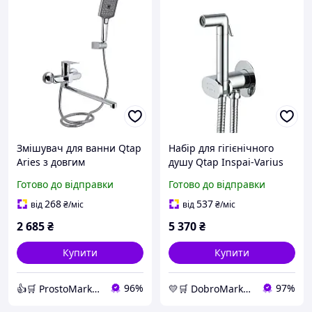
Змішувач для ванни Qtap
Набір для гігієнічного
Aries з довгим
душу Qtap Inspai-Varius
поворотним виливом (з
Chrome з вбудованим
Готово до відправки
Готово до відправки
душовим гарнітуром)
змішувачем і плавним
QTARI2601CRM45558
картриджем
268
537
від
₴
/міс
від
₴
/міс
Chrome
2 685
₴
5 370
₴
Купити
Купити
96%
97%
👍🛒 ProstoMarket 👍🛒 мережа інтернет магазинів
💛🛒 DobroMarket 💛🛒 мережа інтернет-магазинів