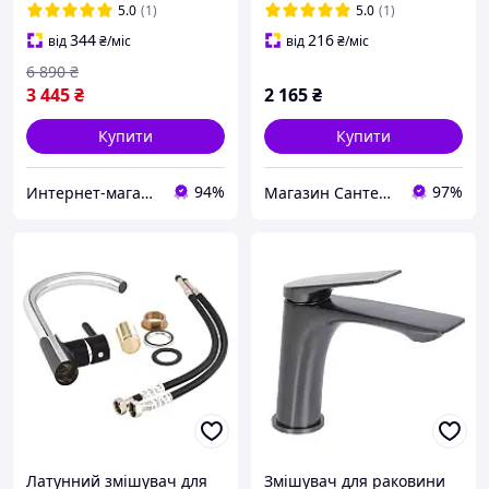
умивальника
(SD00023036)
5.0
(1)
5.0
(1)
344
216
від
₴
/міс
від
₴
/міс
6 890
₴
3 445
₴
2 165
₴
Купити
Купити
94%
97%
Интернет-магазин Строй Дом
Магазин Сантехнік
Латунний змішувач для
Змішувач для раковини