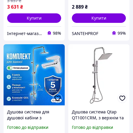
3 657
₴
3 631
₴
2 889
₴
Купити
Купити
98%
99%
Інтернет-магазин «AquaComfort» ФОП Муха Є. Л.
SANTEHPROF
Душова система для
Душова система Qtap
душової кабіни з
QT1001CRM, з верхнім та
тропічним душем і
ручним душем,
Готово до відправки
Готово до відправки
змішувачем для
латунь/ABS пластик, хром