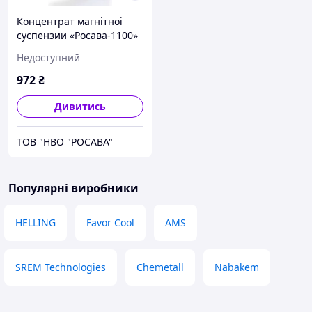
Концентрат магнітноі
суспензии «Росава-1100»
Недоступний
972
₴
Дивитись
ТОВ "НВО "РОСАВА"
Популярні виробники
HELLING
Favor Cool
AMS
SREM Technologies
Chemetall
Nabakem