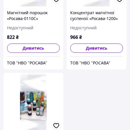
Магнітний порошок
Концентрат магнітної
«Росава-0110С»
суспензії «Росава-1200»
Недоступний
Недоступний
822
₴
966
₴
Дивитись
Дивитись
ТОВ "НВО "РОСАВА"
ТОВ "НВО "РОСАВА"