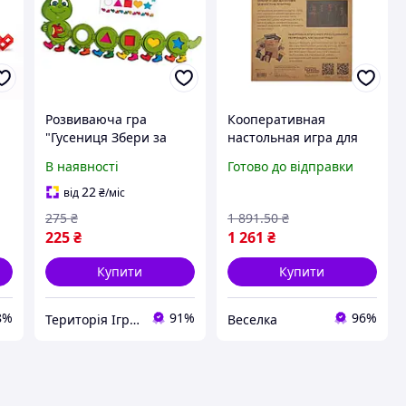
Розвиваюча гра
Кооперативная
"Гусениця Збери за
настольная игра для
и
зразком" Ubumblebees
взрослых и подростков
В наявності
Готово до відправки
(ПСД245) PSD245 з
расследование
картками, World-of-Toys
убийства с
22
від
₴
/міс
детективным сюжетом
275
₴
1 891
.50
₴
FLAME
225
₴
1 261
₴
Купити
Купити
8%
91%
96%
Територія Іграшок
Веселка