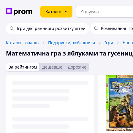
Каталог
Ігри для раннього розвитку дітей
Розвивальні іг
Каталог товарів
Подарунки, хобі, книги
Ігри
Насті
Математична гра з яблуками та гусени
За рейтингом
Дешевше
Дорожче