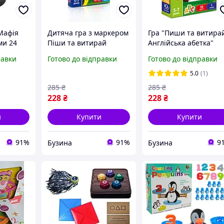
Мафія
Дитяча гра з маркером
Гра "Пиши та витира
ми 24
Піши та витирай
Англійська абетка"
 12 шт.
VT5010 українською
VT5010-23 з маркеро
равки
Готово до відправки
Готово до відправки
ne-
мовою ("Букви та
Northwest
слова" VT5010-13 (укр))
5.0
(1)
285
₴
285
₴
228
₴
228
₴
и
Купити
Купити
91%
91%
9
Бузина
Бузина