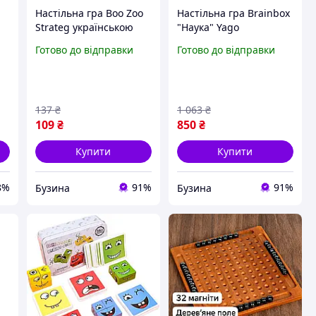
-
Настільна гра Boo Zoo
Настільна гра Brainbox
Strateg українською
"Наука" Yago
мовою для розвитку
BZZBRSC01UA для
Готово до відправки
Готово до відправки
пам'яті в дорогу, набір
вивчення з 55 картами
з 55 карт та правил
та кубиком GoodPlace -
worry-free-shopping-
137
₴
1 063
₴
109
₴
850
₴
Купити
Купити
8%
91%
91%
Бузина
Бузина