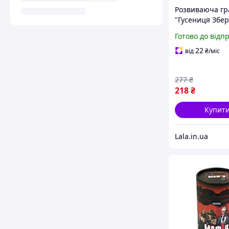
Розвиваюча гр
"Гусениця Збер
зразком" Ubum
Готово до відп
(ПСД245) PSD24
картками, Lala.
22
від
₴
/міс
277
₴
218
₴
Купит
Lala.in.ua