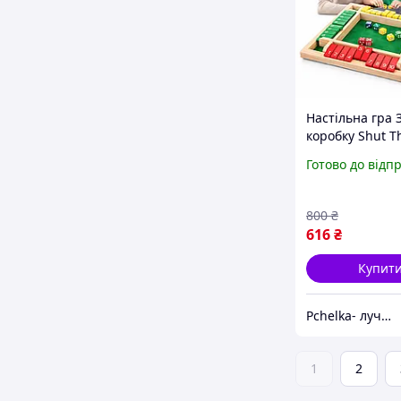
Настільна гра 
коробку Shut T
Велике поле 30
Готово до відп
Класична дере
кубиками розв
логіку та рахун
800
₴
616
₴
Купит
Pchelka- лучший выбор
1
2