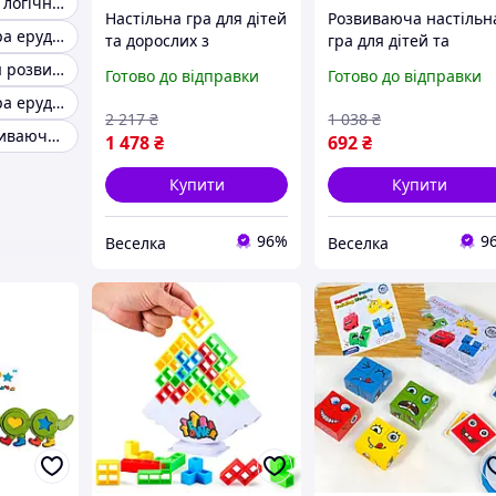
Розвивальні та логічні ігри для дітей
Настільна гра для дітей
Розвиваюча настільн
Розвивальна гра ерудит для дітей
та дорослих з
гра для дітей та
котиками, що розвиває
дорослих з дерева дл
Дитячі ігри для розвитку
Готово до відправки
Готово до відправки
реакцію та увагу для
логічного мислення т
Розвивальна гра ерудит
сімейних вечорів.
командної роботи.
2 217
₴
1 038
₴
BROWN
SPICY
Завдання розвиваючих ігор
1 478
₴
692
₴
Купити
Купити
96%
9
Веселка
Веселка