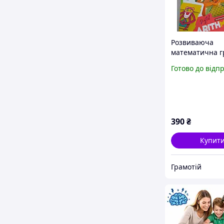
Розвиваюча
математична г
додавання та
Готово до відп
множення M9
390
₴
Купит
Грамотій