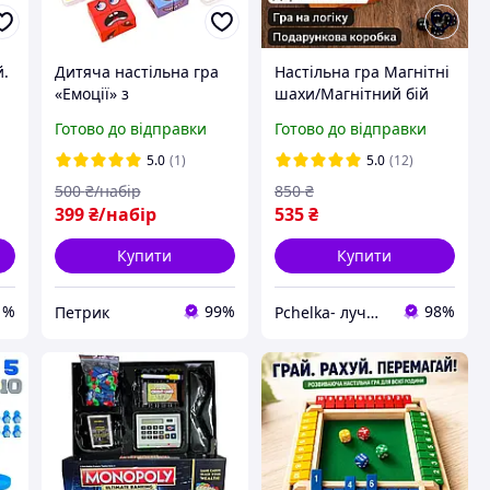
й.
Дитяча настільна гра
Настільна гра Магнітні
«Емоції» з
шахи/Магнітний бій
м
інтерактивними
для дітей та дорослих,
Готово до відправки
Готово до відправки
кубиками та картками
компанії з дерева,
весела, динамічна
5.0
(1)
5.0
(12)
500
₴/набір
850
₴
399
₴/набір
535
₴
Купити
Купити
1%
99%
98%
Петрик
Pchelka- лучший выбор