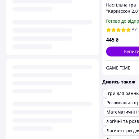
Настільна гра
"Каркассон 2.0"
доповненнями 
Готово до відп
та "Аббат" (Ca
2.0) + правила 
5.0
перекладом
445
₴
Купит
GAME TIME
Дивись також