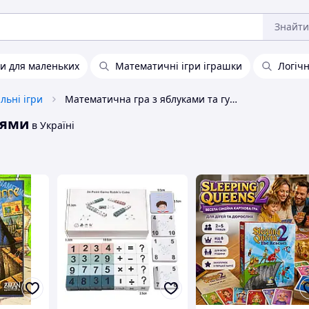
Знайти
ри для маленьких
Математичні ігри іграшки
Логічн
льні ігри
Математична гра з яблуками та гусеницями
цями
в Україні