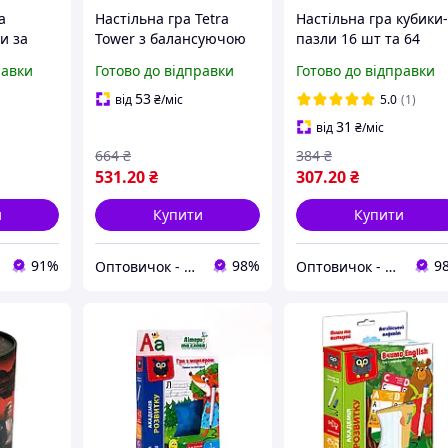
а
Настільна гра Tetra
Настільна гра кубики
и за
Tower з балансуючою
пазли 16 шт та 64
blebees
формою та 48 блоками
картки з дзвіночком
равки
Готово до відправки
Готово до відправки
5 з
Настольная игра
Різні кольори
in.ua
53
від
₴
/міс
5.0
(1)
31
від
₴
/міс
664
₴
384
₴
531
.20
₴
307
.20
₴
и
Купити
Купити
91%
98%
9
Оптовичок - Одеса
Оптовичок - Одеса