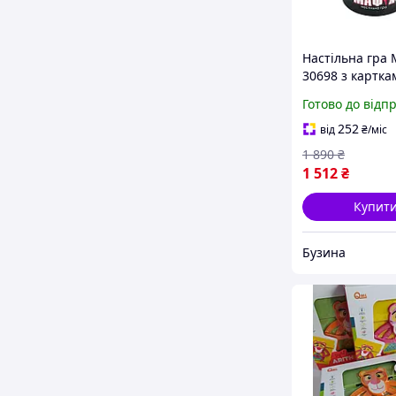
Настільна гра 
30698 з картка
шт. та масками
Готово до відп
Love&Life -onli
multimarket-
252
від
₴
/міс
1 890
₴
1 512
₴
Купит
Бузина