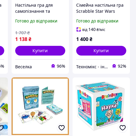
а
Настільна гра для
Сімейна настільна гра
самопізнання та
Scrabble Star Wars
я
особистісного
Edition з картами
Готово до відправки
Готово до відправки
а
зростання з картками
галактики та
для розвитку
космічними кораблями,
140
від
₴
/міс
1 707
₴
впевненості та
глосарій "Зоряних
1 138
₴
1 400
₴
спілкування. FLAME
воєн"
Купити
Купити
6%
96%
92%
Веселка
Техномікс - інтернет - магазин якісної техніки, електроніки та інших товарів для дому та роботи