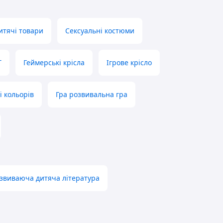
итячі товари
Сексуальні костюми
Т
Геймерські крісла
Ігрове крісло
і кольорів
Гра розвивальна гра
звиваюча дитяча література