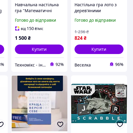
Навчальна настільна
Настільна гра лото з
g
гра "Математичні
дерев'яними
Дроби: Піратські
бочонками для
Готово до відправки
Готово до відправки
а
Скарби" (Французькою
сімейних вечорів та
мовою), карткова гра
дружніх зустрічей 24
150
від
₴
/міс
1 236
₴
на логіку та рахунок (3
картки 90 бочонків.
1 500
₴
824
₴
рівні скла
SPICY
Купити
Купити
8%
92%
96%
Техномікс - інтернет - магазин якісної техніки, електроніки та інших товарів для дому та роботи
Веселка