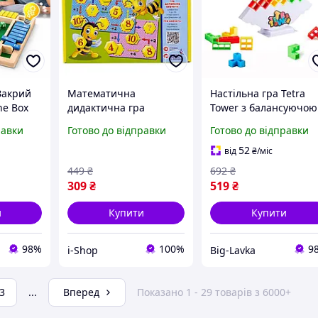
Закрий
Математична
Настільна гра Tetra
he Box
дидактична гра
Tower з балансуючою
*30 см
Бджілки для освоєння
формою та 48 блокам
равки
Готово до відправки
Готово до відправки
в яна з
додавання та
иває
віднімання чисел
52
від
₴
/міс
ок
449
₴
692
₴
309
₴
519
₴
и
Купити
Купити
98%
100%
9
i-Shop
Big-Lavka
3
...
Вперед
Показано 1 - 29 товарів з 6000+