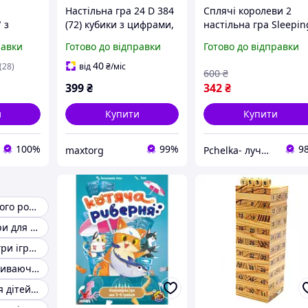
Настільна гра 24 D 384
Сплячі королеви 2
 з
(72) кубики з цифрами,
настільна гра Sleepin
"Річка"
математичні знаки,
Queens 2 сімейна
равки
Готово до відправки
Готово до відправки
rcassonne
картки із завданнями,
карткова математичн
з
в коробці
гра для дітей та
40
(28)
від
₴
/міс
600
₴
дорослих від 8 років
399
₴
342
₴
и
Купити
Купити
100%
99%
9
maxtorg
Pchelka- лучший выбор
Ігри для раннього розвитку дітей
Розвивальні ігри для маленьких
Математичні ігри іграшки
Логічні та розвиваючі ігри
Логічні ігри для дітей від 6 років