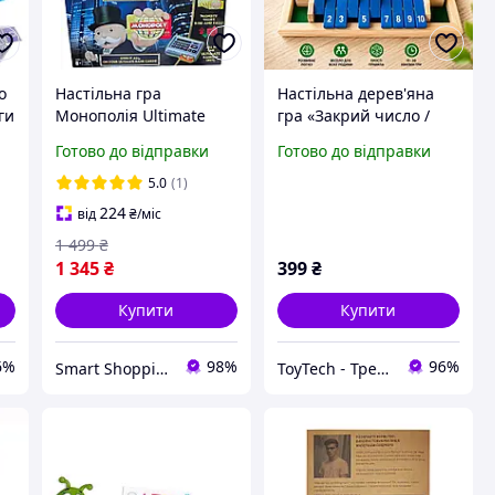
o
Настільна гра
Настільна дерев'яна
ги
Монополія Ultimate
гра «Закрий число /
а
Banking з електронним
Закрий коробку» Shut
Готово до відправки
Готово до відправки
банківським
The Box, Розвиває
терміналом і
логіку, пам'ять та
5.0
(1)
кредитними картками
математичне мислення
224
від
₴
/міс
(6118С)
| 2-4 гравц
1 499
₴
1 345
₴
399
₴
Купити
Купити
6%
98%
96%
Smart Shopping
ToyTech - Трендові Іграшки та Гаджети 2021