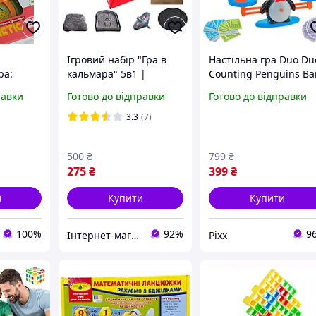
Ігровий набір "Гра в
Настільна гра Duo Du
ра:
кальмара" 5в1 |
Counting Penguins Ва
Настільна гра з
DD1808-8 розвиваюч
равки
Готово до відправки
Готово до відправки
G
картками та
гра для дітей
випробуваннями
математичні ваги з
3.3
(7)
пінгвінами pix
500
₴
799
₴
275
₴
399
₴
и
Купити
Купити
100%
92%
9
Інтернет-магазин Khoztovar.com.ua
Pixx