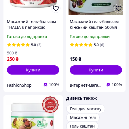
Масажний гель-бальзам
Масажний гель-бальзам
THALIA з паприкою,
Кінський каштан 500мл
перцем чілі та кофеїном
Готово до відправки
Готово до відправки
500 мл
5.0
(3)
5.0
(6)
500
₴
250
₴
150
₴
Купити
Купити
100%
100%
FashionShop
Інтернет-магазин "Домашня Аптечка"
Дивись також
Гелі для масажу
Масажні гелі
Гель каштан