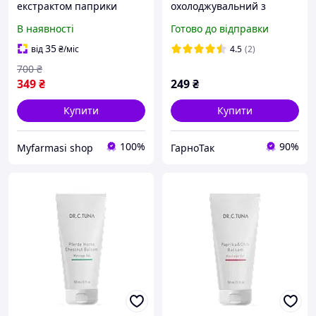
екстрактом паприки
охолоджувальний з
Farmasi 500 мл
екстрактом кінського
В наявності
Готово до відправки
каштана "Подвійний
ефект" 125 мл.Farmasi.
35
від
₴
/міс
4.5
(2)
700
₴
349
₴
249
₴
Купити
Купити
100%
90%
Myfarmasi shop
ГарноТак