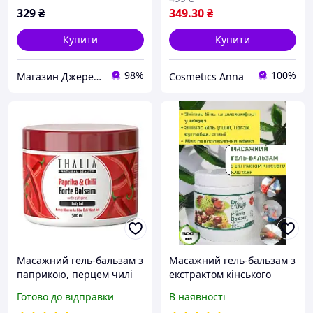
329
₴
349
.30
₴
Купити
Купити
98%
100%
Магазин Джерелія
Cosmetics Anna
Масажний гель-бальзам з
Масажний гель-бальзам з
паприкою, перцем чилі
екстрактом кінського
та кофеїном THALIA, 500
каштану Farmasi 500 мл
Готово до відправки
В наявності
мл