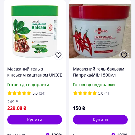
Масажний гель з
Масажний гель-бальзам
кінським каштаном UNICE
Паприка&Чілі 500мл
500 мл
Готово до відправки
Готово до відправки
5.0
(24)
5.0
(1)
249
₴
229
.08
₴
150
₴
Купити
Купити
100%
100%