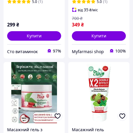
5.0
(1)
5.0
(1)
35
від
₴
/міс
700
₴
299
₴
349
₴
Купити
Купити
97%
100%
Сто витаминок
Myfarmasi shop
Масажний гель з
Масажний гель