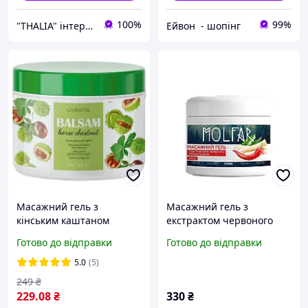
100%
99%
"THALIA" інтернет-магазин натуральної косметики
Ейвон - шопінг
Масажний гель з
Масажний гель з
кінським каштаном
екстрактом червоного
LIVESTA 500 мл
перцю та хріну "Double
Готово до відправки
Готово до відправки
effect" Jerelia
5.0
(5)
249
₴
229
.08
₴
330
₴