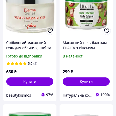
Сріблястий масажний
Масажний гель-бальзам
гель для обличчя, шиї та
THALIA з кінським
декольте Silvery Massage
каштаном 500 мл
Готово до відправки
В наявності
Gel Derma Series, 50 мл
5.0
(2)
630
₴
299
₴
Купити
Купити
97%
100%
beautykosmos
Натуральна косметика України та Туреччини