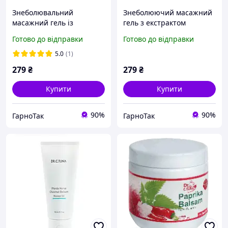
Знеболювальний
Знеболюючий масажний
масажний гель із
гель з екстрактом
екстрактом кінського
паприки"Подвійний
Готово до відправки
Готово до відправки
каштана "Подвійний
ефект" Farmasi.
ефект" 150 мл.Farmasi.
5.0
(1)
279
₴
279
₴
Купити
Купити
90%
90%
ГарноТак
ГарноТак