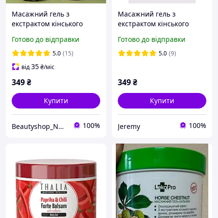
Масажний гель з
Масажний гель з
екстрактом кінського
екстрактом кінського
каштану Dr. Tuna Farmasi
каштану від набряку, 500
Готово до відправки
Готово до відправки
500 мл
мл. Кінська мазь для
суглобів
5.0
(15)
5.0
(9)
35
від
₴
/міс
349
₴
349
₴
Купити
Купити
100%
100%
Beautyshop_Natali
Jeremy