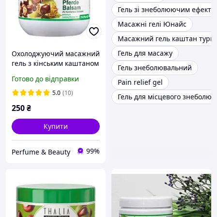
Гель зі знеболюючим ефекто
Масажні гелі Юнайс
Масажний гель каштан турці
Гель для масажу
Охолоджуючий масажний
гель з кінським каштаном
Гель знеболювальний
500 мл Фармасі
Готово до відправки
Pain relief gel
5.0
(10)
Гель для місцевого знеболю
250
₴
Купити
99%
Perfume & Beauty