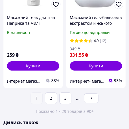
Масажний гель для тіла
Масажний гель-бальзам з
Паприка та Чилі
екстрактом кінського
подвійний ефект Paprika
каштана 500мл Farmasi.
В наявності
Готово до відправки
& Chili Dr.Tuna Farmasi,
150мл
4.9
(12)
349
₴
259
₴
331
.55
₴
Купити
Купити
88%
93%
Інтернет магазин турецької продукції Фармасі
Интернет- магазин lena.in.ua
1
2
3
...
Показано 1 - 29 товарів з 90+
Дивись також