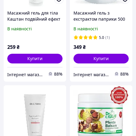
Масажний гель для тіла
Масажний гель з
Каштан подвійний ефект
екстрактом паприки 500
Pferde Chestnut Dr.Tuna
мл Фармаси
В наявності
В наявності
Farmasi, 150 мл
5.0
(1)
259
₴
349
₴
Купити
Купити
88%
88%
Інтернет магазин турецької продукції Фармасі
Інтернет магазин турецької продукції Фармасі