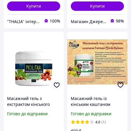
Купити
Купити
100%
98%
"THALIA" інтернет-магазин натуральної косметики
Магазин Джерелія
Масажний гель з
Масажний гель із
екстрактом кінського
кінським каштаном
каштану FORTE+ Jerelia
dr.tuna farmasi фармасі
Готово до відправки
Готово до відправки
каштан масажний
4.0
(1)
499
₴