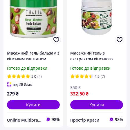
Масажний гель-бальзам з
Масажний гель з
кінським каштаном
екстрактом кінського
THALIA, 500 мл
каштану, Farmasi 500 мл
Готово до відправки
Готово до відправки
5.0
(4)
4.9
(7)
28
від
₴
/міс
350
₴
279
₴
332
.50
₴
Купити
Купити
98%
98%
Online Multibrand Store
Простір Краси