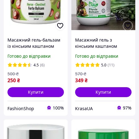
Масажний гель-бальзам
Масажний гель з
із кінським каштаном
кінським каштаном
THALIA Туреччина 500 мл
dr.tuna farmasi фармасі
Готово до відправки
Готово до відправки
каштан 500 ml
4.5
(6)
5.0
(11)
500
₴
570
₴
250
₴
349
₴
Купити
Купити
100%
97%
FashionShop
KrasaUA