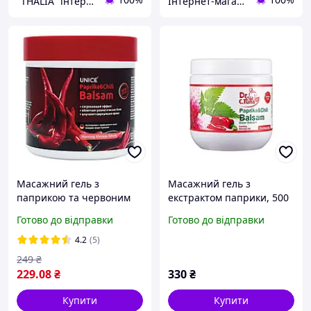
"THALIA" інтернет-магазин натуральної косметики
Інтернет-магазин "Домашня Аптечка"
Масажний гель з
Масажний гель з
паприкою та червоним
екстрактом паприки, 500
перцем UNICE 500 мл
мл
Готово до відправки
Готово до відправки
4.2
(5)
249
₴
229
.08
₴
330
₴
Купити
Купити