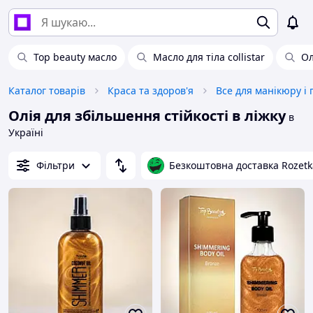
Top beauty масло
Масло для тіла collistar
Ол
Каталог товарів
Краса та здоров'я
Все для манікюру і
Олія для збільшення стійкості в ліжку
в
Україні
Фільтри
Безкоштовна доставка Rozetk