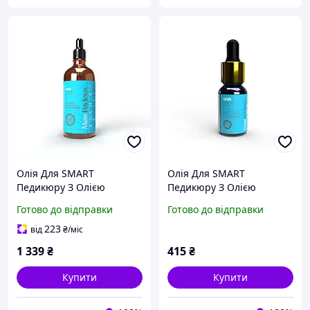
Олія Для SMART
Олія Для SMART
Педикюру З Олією
Педикюру З Олією
Макадамії Та Аргани Miss
Макадамії Та Аргани Miss
Готово до відправки
Готово до відправки
Pavlova 100 мл || Choice |
Pavlova 15 мл || Choice |
PLACE
PLACE
223
від
₴
/міс
1 339
₴
415
₴
Купити
Купити