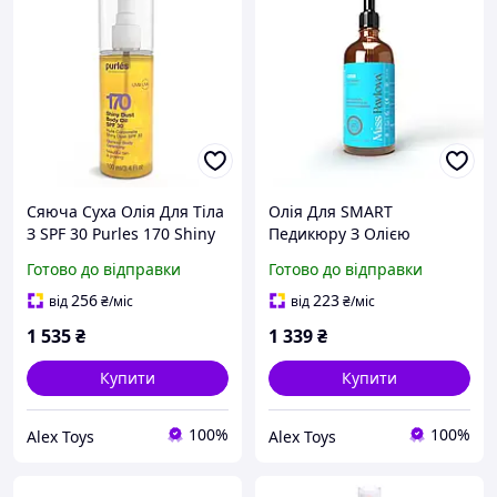
Сяюча Суха Олія Для Тіла
Олія Для SMART
З SPF 30 Purles 170 Shiny
Педикюру З Олією
Dust Body Oil, 100 мл ||
Макадамії Та Аргани Miss
Готово до відправки
Готово до відправки
AlexToys
Pavlova 100 мл || AlexToys
256
223
від
₴
/міс
від
₴
/міс
1 535
₴
1 339
₴
Купити
Купити
100%
100%
Alex Toys
Alex Toys