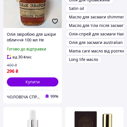
Satin oil
Масло для засмаги shimmer
Масло для тіла після засмаги
Олія-спрей для засмаги Hawa
Олія звіробою для шкіри
обличчя 100 мл Не
Олія для засмаги australian g
рафінована олійний
Готово до відправки
Mama care масло від розтяж
екстракт квітів звіробою
для зняття подразнень
30
від
₴
/міс
Long life масло
400
₴
296
₴
Купити
99%
ЧОЛОВІЧА СПРАВА