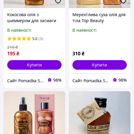
Кокосова олія з
Мерехтлива суха олія для
шиммером для засмаги
тіла Top Beauty
Top Beauty Shimmer
Shimmering Body Oil
В наявності
В наявності
Coconut Oil, 100 ml
Bronze, 100 ml
5.0
(3)
210
₴
195
₴
310
₴
Купити
Купити
98%
98%
Сайт Pomadka Shop
Сайт Pomadka Shop