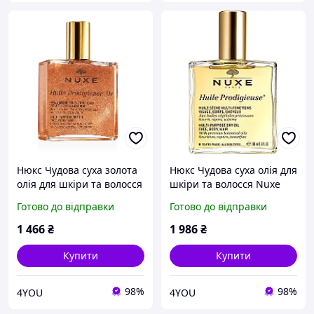
Нюкс Чудова суха золота
Нюкс Чудова суха олія для
олія для шкіри та волосся
шкіри та волосся Nuxe
Nuxe Huile Prodigieuse Or,
Dry Oil Huile Prodigieuse,
Готово до відправки
Готово до відправки
50 мл
100 мл
1 466
₴
1 986
₴
Купити
Купити
98%
98%
4YOU
4YOU