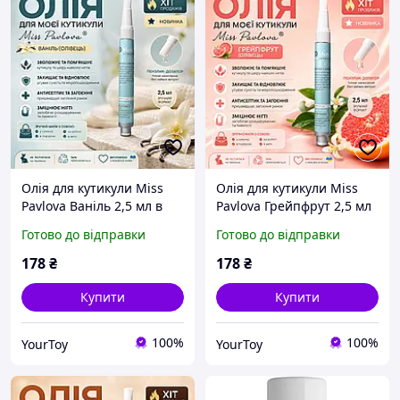
Олія для кутикули Miss
Олія для кутикули Miss
Pavlova Ваніль 2,5 мл в
Pavlova Грейпфрут 2,5 мл
олівці з пензликом-
в олівці з пензликом-
Готово до відправки
Готово до відправки
дозатором для догляду за
дозатором для
нігтями
зволоження та зміцнення
178
₴
178
₴
нігтів
Купити
Купити
100%
100%
YourToy
YourToy