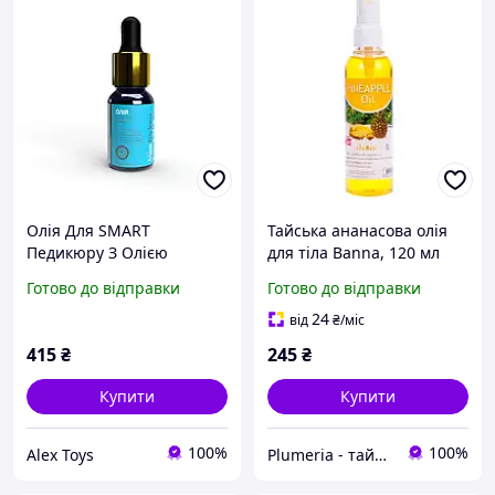
Олія Для SMART
Тайська ананасова олія
Педикюру З Олією
для тіла Banna, 120 мл
Макадамії Та Аргани Miss
Готово до відправки
Готово до відправки
Pavlova 15 мл || AlexToys
24
від
₴
/міс
415
₴
245
₴
Купити
Купити
100%
100%
Alex Toys
Plumeria - тайська косметика і аптека