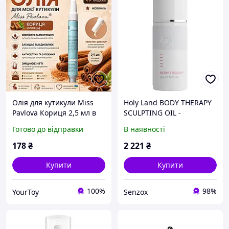
Олія для кутикули Miss
Holy Land BODY THERAPY
Pavlova Кориця 2,5 мл в
SCULPTING OIL -
олівці з пензликом-
Скульптуруюча олія для
Готово до відправки
В наявності
дозатором для догляду та
тіла 125 ml
зміцнення нігтів
178
₴
2 221
₴
Купити
Купити
100%
98%
YourToy
Senzox