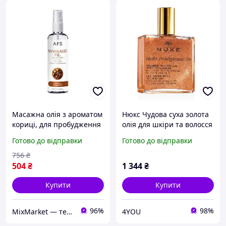
Масажна олія з ароматом
Нюкс Чудова суха золота
кориці, для пробудження
олія для шкіри та волосся
почуттів та збільшення
Nuxe Huile Prodigieuse Or,
Готово до відправки
Готово до відправки
чутливості шкіри
50 мл
756
₴
504
₴
1 344
₴
Купити
Купити
96%
98%
MixMarket — територія низьких цін!💝🎁
4YOU