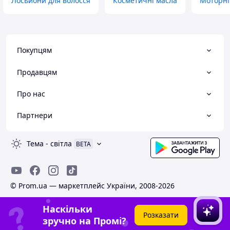
Лосьйони для волосся
Косметичні масла
Моторні
Покупцям
Продавцям
Про нас
Партнери
Тема
-
світла
BETA
© Prom.ua — маркетплейс України, 2008-2026
Наскільки
Розказати
зручно на Промі?