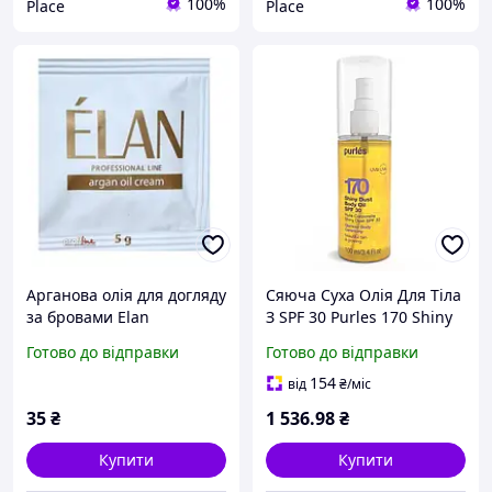
100%
100%
Place
Place
Арганова олія для догляду
Сяюча Суха Олія Для Тіла
за бровами Elan
З SPF 30 Purles 170 Shiny
Professional в саші, 5 г
Dust Body Oil, 100 мл ||
Готово до відправки
Готово до відправки
Kilometr+
154
від
₴
/міс
35
₴
1 536
.98
₴
Купити
Купити