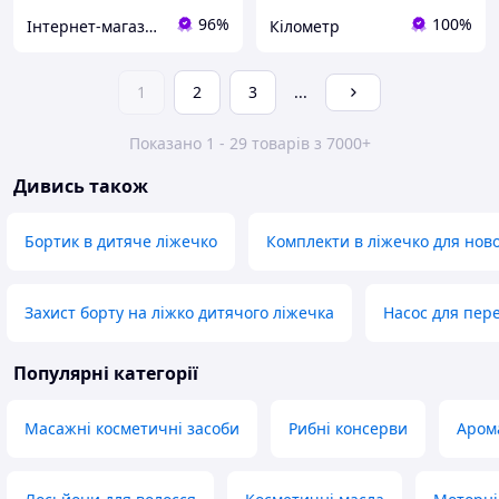
96%
100%
Інтернет-магазин матеріалів для нарощування нігтів та вій
Кілометр
1
2
3
...
Показано 1 - 29 товарів з 7000+
Дивись також
Бортик в дитяче ліжечко
Комплекти в ліжечко для но
Захист борту на ліжко дитячого ліжечка
Насос для пер
Популярні категорії
Масажні косметичні засоби
Рибні консерви
Аром