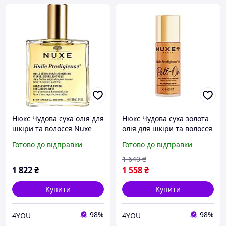
Нюкс Чудова суха олія для
Нюкс Чудова суха золота
шкіри та волосся Nuxe
олія для шкіри та волосся
Dry Oil Huile Prodigieuse,
ролік Nuxe Huile
Готово до відправки
Готово до відправки
100 мл
Prodigieuse Or Roll on, 60
мл
1 640
₴
1 822
₴
1 558
₴
Купити
Купити
98%
98%
4YOU
4YOU