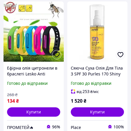
Ефірна олія цитронели в
Сяюча Суха Олія Для Тіла
браслеті Lesko Anti
З SPF 30 Purles 170 Shiny
Mosquito Band. Приємний
Dust Body Oil, 100 мл |
Готово до відправки
Готово до відправки
аромат, відлякує комарів
PLACE
та мошок, для природи та
253
від
₴
/міс
268
₴
дому.
134
₴
1 520
₴
Купити
Купити
96%
100%
ПРОМЕТЕЙ🔥
Place