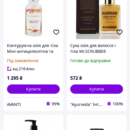
Контуруюча олія для тіла
Суха олія для волосся і
Міні-антицелюлітна та
тіла Mr.SCRUBBER
тонізуюча олія в
Hammam 15 мл - розкіш
Під замовлення
Готово до відправки
дорожньому розмірі, 30
східного догляду в кожній
ml
краплі
216
від
₴
/міс
1 295
₴
572
₴
Купити
Купити
99%
100%
AVANTI
"Ayurveda" Інтернет магазин аюрведичних товарів з Індії