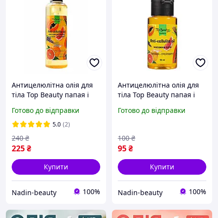
Антицелюлітна олія для
Антицелюлітна олія для
тіла Top Beauty папая і
тіла Top Beauty папая і
грейпфрут 200 г
грейпфрут 50 мл
Готово до відправки
Готово до відправки
5.0
(2)
240
₴
100
₴
225
₴
95
₴
Купити
Купити
100%
100%
Nadin-beauty
Nadin-beauty