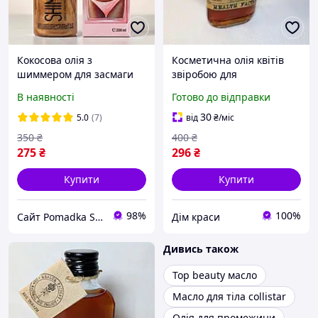
Кокосова олія з
Косметична олія квітів
шиммером для засмаги
звіробою для
Top Beauty Shimmer
відновлення шкіри 100
В наявності
Готово до відправки
Coconut Oil, 200 ml
мл Масляний екстракт
звіробою для шкіри
30
5.0
(7)
від
₴
/міс
обличчя
350
₴
400
₴
275
₴
296
₴
Купити
Купити
98%
100%
Сайт Pomadka Shop
Дім краси
Дивись також
Top beauty масло
Масло для тіла collistar
Олія для промежини