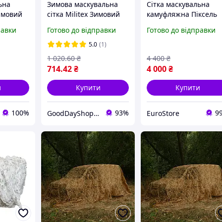
ьна
Зимова маскувальна
Сітка маскувальна
имовий
сітка Militex Зимовий
камуфляжна Піксель
0 м 100
мультикам 3х5м (площа
8×10 м 80 кв.м для
равки
Готово до відправки
Готово до відправки
техніки
15 кв.м.)
авто, техніки та
itex
укриттів Militex
5.0
(1)
1 020
.60
₴
4 400
₴
714
.42
₴
4 000
₴
и
Купити
Купити
100%
93%
9
GoodDayShop - Онлайн магазин різноманітних товарів
EuroStore