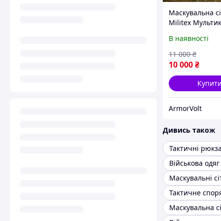
Маскувальна сі
Militex Мульти
10х20м (площа
В наявності
кв.м.)
11 000
₴
10 000
₴
Купит
ArmorVolt
Дивись також
Тактичні рюкз
Військова одяг
Маскувальні сі
Тактичне спо