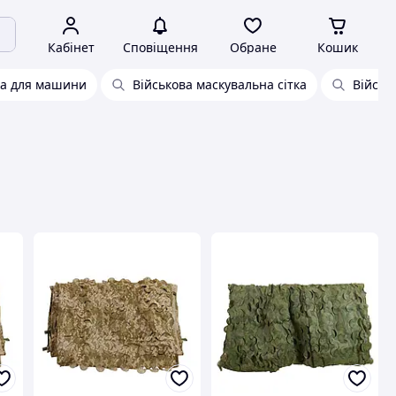
Кабінет
Сповіщення
Обране
Кошик
ка для машини
Військова маскувальна сітка
Військ