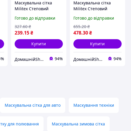
Маскувальна сітка
Маскувальна сітка
Militex Степовий
Militex Степовий
мультикам 2х2,5м
мультикам 2х5м (площа
Готово до відправки
Готово до відправки
(площа 5 кв. м.)
10 кв.м.)
327
.60
₴
655
.20
₴
239
.15
₴
478
.30
₴
Купити
Купити
4%
94%
94%
ДомашнійShop🏡✨ - замовлення онлайн не виходячи з дому💕
ДомашнійShop🏡✨ - замовлення онлайн не виходячи з дому💕
Маскувальна сітка для авто
Маскування техніки
ітку для полювання
Маскувальна зимова сітка