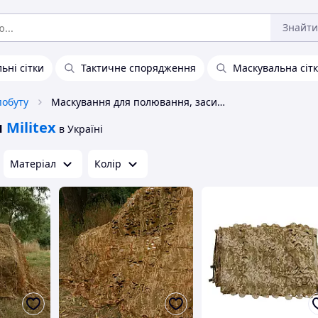
Знайти
ьні сітки
Тактичне спорядження
Маскувальна сіт
обуту
Маскування для полювання, засидження
я
Militex
в Україні
Матеріал
Колір