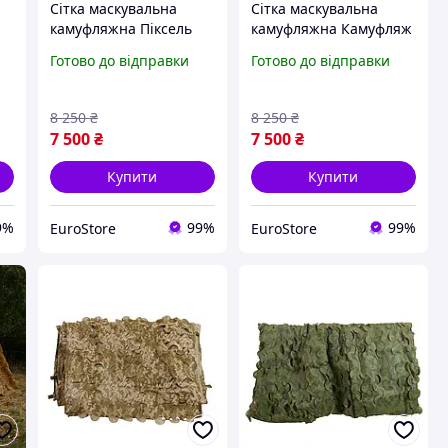
Сітка маскувальна
Сітка маскувальна
камуфляжна Піксель
камуфляжна Камуфляж
10×15 м 150 кв.м для
10×15 м 150 кв.м для
Готово до відправки
Готово до відправки
авто, техніки та
авто, техніки та
укриттів Militex
укриттів Militex
8 250
₴
8 250
₴
7 500
₴
7 500
₴
Купити
Купити
9%
99%
99%
EuroStore
EuroStore