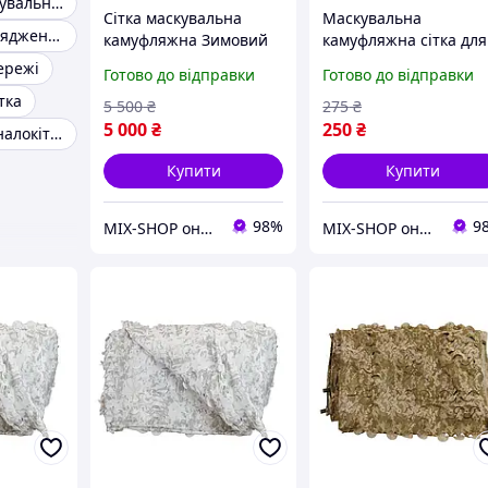
Військова маскувальна сітка
Сітка маскувальна
Маскувальна
Військове спорядження
камуфляжна Зимовий
камуфляжна сітка для
мультикам 10×10 м 100
авто, техніки та
ережі
Готово до відправки
Готово до відправки
кв.м для авто, техніки
укриттів Militex Очер
тка
та укриттів Militex
2х2,5м (площа 5 кв. м.
5 500
₴
275
₴
5 000
₴
250
₴
Наколінники і налокітники
Купити
Купити
98%
9
MIX-SHOP онлайн магазин
MIX-SHOP онлайн магазин