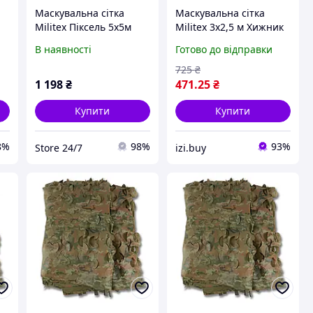
Маскувальна сітка
Маскувальна сітка
Militex Піксель 5х5м
Militex 3х2,5 м Хижник
(площа 25 кв.м.)
В наявності
Готово до відправки
725
₴
1 198
₴
471
.25
₴
Купити
Купити
8%
98%
93%
Store 24/7
izi.buy