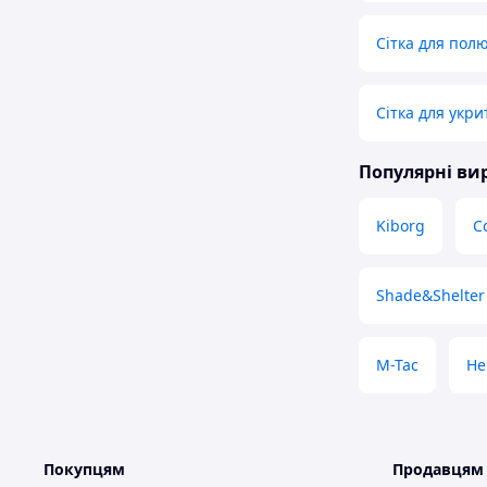
Сітка для пол
Сітка для укри
Популярні в
Kiborg
С
Shade&Shelter
M-Tac
He
Покупцям
Продавцям