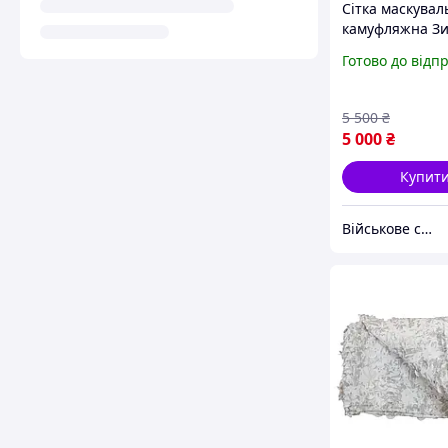
Сітка маскувал
камуфляжна З
мультикам 10×1
Готово до відп
кв.м для авто, 
та укриттів Mil
5 500
₴
5 000
₴
Купит
Військове спорядження, дрони та БПЛА | інтернет-магазин QUASAR