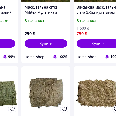
ьна
Маскувальна сітка
Військова маскуваль
имовий
Militex Мультикам
сітка 3х5м мультикам
0 м 100
2х2,5м (площа 5 кв. м.)
Маскувальні мережі
равки
В наявності
В наявності
техніки
itex
1 500
₴
250
₴
750
₴
и
Купити
Купити
99%
100%
10
Home-shopinng
Home-shopinng