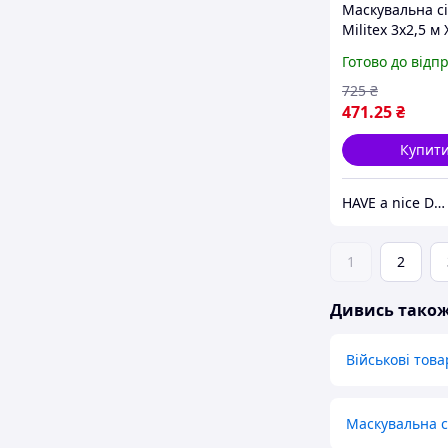
Маскувальна сі
Militex 3х2,5 м
Готово до відп
725
₴
471
.25
₴
Купит
HAVE a nice DAY
1
2
Дивись тако
Військові тов
Маскувальна с