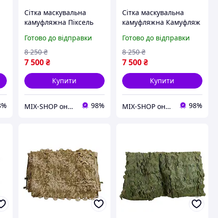
Сітка маскувальна
Сітка маскувальна
камуфляжна Піксель
камуфляжна Камуфляж
10×15 м 150 кв.м для
10×15 м 150 кв.м для
Готово до відправки
Готово до відправки
авто, техніки та
авто, техніки та
укриттів Militex
укриттів Militex
8 250
₴
8 250
₴
7 500
₴
7 500
₴
Купити
Купити
8%
98%
98%
MIX-SHOP онлайн магазин
MIX-SHOP онлайн магазин