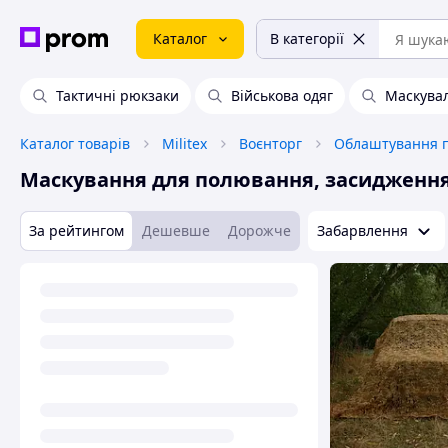
Каталог
В категорії
Тактичні рюкзаки
Військова одяг
Маскувал
Каталог товарів
Militex
Воєнторг
Облаштування п
Маскування для полювання, засидженн
За рейтингом
Дешевше
Дорожче
Забарвлення