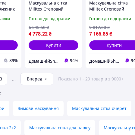
тка
Маскувальна сітка
Маскувальна сітка
 Хижник
Militex Степовий
Militex Степовий
мультикам 10х10м
мультикам 10х15м
равки
Готово до відправки
Готово до відправки
(площа 100 кв.м.)
(площа 150 кв.м.)
6 545
.50
₴
9 817
.60
₴
4 778
.22
₴
7 166
.85
₴
и
Купити
Купити
89%
94%
9
ДомашнійShop🏡✨ - замовлення онлайн не виходячи з дому💕
ДомашнійShop🏡✨ - замовлення онлайн не виходячи з дому💕
3
...
Вперед
Показано 1 - 29 товарів з 9000+
ж
ари
Зимове маскування
Маскувальна сітка очерет
ітка 2х2
Маскувальна сітка для навісу
Маскувальну с