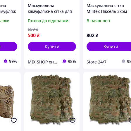
ьна
Маскувальна
Маскувальна сітка
амуфляж
камуфляжна сітка для
Militex Піксель 3х5м
.м для
авто, техніки та
(площа 15 кв.м.)
равки
Готово до відправки
В наявності
а
укриттів Militex Очерет
x
2х5м (площа 10 кв.м.)
550
₴
500
₴
802
₴
и
Купити
Купити
99%
98%
9
MIX-SHOP онлайн магазин
Store 24/7