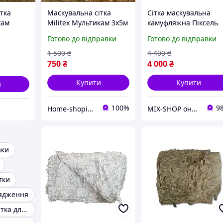
тка
Маскувальна сітка
Сітка маскувальна
кам
Militex Мультикам 3х5м
камуфляжна Піксель
 200
сітка для військових
8×10 м 80 кв.м для
Готово до відправки
Готово до відправки
авто, техніки та
укриттів Militex
1 500
₴
4 400
₴
750
₴
4 000
₴
Купити
Купити
и
100%
9
Home-shopinng
MIX-SHOP онлайн магазин
аки
тки
рядження
Маскувальна сітка для машини