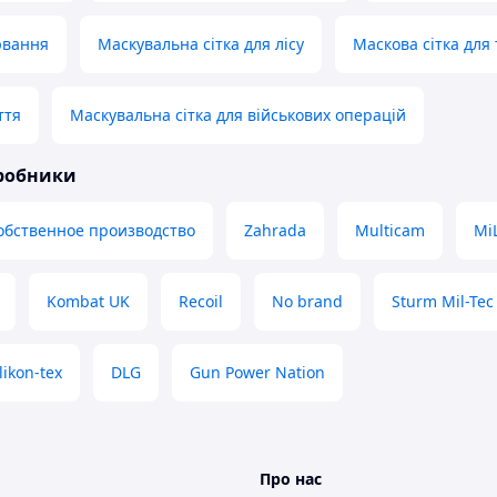
ювання
Маскувальна сітка для лісу
Маскова сітка для 
ття
Маскувальна сітка для військових операцій
иробники
обственное производство
Zahrada
Multicam
MiL
Kombat UK
Recoil
No brand
Sturm Mil-Tec
likon-tex
DLG
Gun Power Nation
Про нас